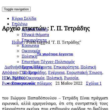
Toggle navigation
Κύρια Σελίδα
Επιλέγω
Αρχείο ετικετών : Γ. Π. Τετράδης
Αρχιτεκτονική
Εθνικά Θέματα
Επικαιρότητα
Home
/
Posts tagged "Γ. Π. Τετράδης"
Κοινωνία
Οικονομία
Τα χειρότερα έρχονται
Πολιτική
Επιστήμη-Τέχνες-Πολιτισμός
Τεχνολογία
Διεθνή Θέματα
,
Εξέχοντα
,
Επικαιρότητα
,
Πολιτική
Χιούμορ
Απόψεις
,
Γ. Π. Τετράδης
,
Ενέργεια
,
Ευρωπαϊκή Ένωση
,
Σχετικά
ΗΠΑ
,
ΝΑΤΟ
,
Οικονομία
,
Πολιτική
,
Ρωσσία
,
Επικοινωνία
Ρωσσοουκρανικός πόλεμος
21 Μαΐου 2022
Σχόλια 1
του Γιώργου Παπαδόπουλου – Τετράδη Είναι πράγματι
ειρωνικό, αλλά ερμηνεύσιμο, ότι στη συντριπτική τους
πλειονότητα εκείνοι που επιθυμούν σφόδρα το διαζύγιο