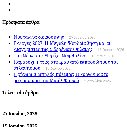
Πρόσφατα άρθρα
Νοσταλγία δικαιοσύνης
27 Ιουνίου 2026
Εκλογές 2027: Η Μεγάλη Ψευδαίσθηση και οι
Διαχειριστές της Σιδερένιας Φυλακής
15 Ιουνίου 2026
Το «Νέο» που Μυρίζει Ναφθαλίνη
15 Μαΐου 2026
Παραδοχή ήττας στο Ιράν από εκπροσώπους του
ατλαντισμού
15 Μαΐου 2026
Ειρήνη ή σιωπηλός πόλεμος; Η κοινωνία στο
μικροσκόπιο του Μισέλ Φουκώ
2 Απριλίου 2026
Τελευταίο άρθρο
27 Ιουνίου, 2026
15 Ιουνίου, 2026