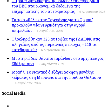
Ο Τραμπ «μπλοκάρει» προσωρινά την πρόσβαση
του BBC στα οικονομικά δεδομένα της
επιχερηματικής του αυτοκρατορίας
6 Αυγούστου 2026
Τα τρία «θέλω» της Τεχεράνης για το Ορμούζ
προκαλούν νέα νευρικότητα στην αγορά
πετρελαίου
6 Αυγούστου 2026
Ολοκληρώθηκαν 325 αυτοψίες της ΓΔΑΕΦΚ στις
πληγείσες από τις πυρκαγιές περιοχές – 118 τα
κατεδαφιστέα
6 Αυγούστου 2026
Μυστηριώδεις θάνατοι ταράνδων στο αρχιπέλαγος
Σβάλμπαρντ
6 Αυγούστου 2026
Ισραήλ: Το Ναυτικό διεξάγει άσκηση μεγάλης
κλίμακας στη Μεσόγειο και την Ερυθρά Θάλασσα
6 Αυγούστου 2026
Social Media