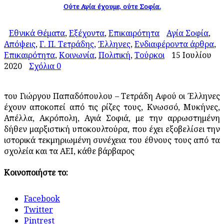
Ούτε Αγία έχουμε, ούτε Σοφία.
Εθνικά Θέματα
,
Εξέχοντα
,
Επικαιρότητα
Αγία Σοφία
,
Απόψεις
,
Γ. Π. Τετράδης
,
Έλληνες
,
Ενδιαφέροντα άρθρα
,
Επικαιρότητα
,
Κοινωνία
,
Πολιτική
,
Τούρκοι
15 Ιουλίου
2020
Σχόλια 0
του Γιώργου Παπαδόπουλου – Τετράδη Αφού οι Έλληνες
έχουν αποκοπεί από τις ρίζες τους, Κνωσσό, Μυκήνες,
Απέλλα, Ακρόπολη, Αγιά Σοφιά, με την αρρωστημένη
δήθεν μαρξιστική υποκουλτούρα, που έχει εξοβελίσει την
ιστορικά τεκμηριωμένη συνέχεια του έθνους τους από τα
σχολεία και τα ΑΕΙ, κάθε βάρβαρος
Κοινοποιήστε το:
Facebook
Twitter
Pintrest