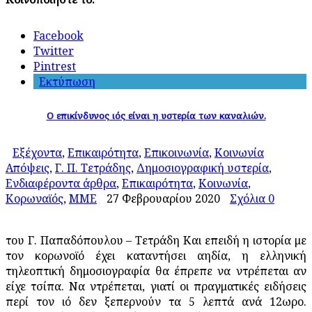
Facebook
Twitter
Pintrest
Εκτύπωση
Ο επικίνδυνος ιός είναι η υστερία των καναλιών.
Εξέχοντα
,
Επικαιρότητα
,
Επικοινωνία
,
Κοινωνία
Απόψεις
,
Γ. Π. Τετράδης
,
Δημοσιογραφική υστερία
,
Ενδιαφέροντα άρθρα
,
Επικαιρότητα
,
Κοινωνία
,
Κορωναϊός
,
ΜΜΕ
27 Φεβρουαρίου 2020
Σχόλια 0
του Γ. Παπαδόπουλου – Τετράδη Και επειδή η ιστορία με
τον κορωνοϊό έχει καταντήσει αηδία, η ελληνική
τηλεοπτική δημοσιογραφία θα έπρεπε να ντρέπεται αν
είχε τσίπα. Να ντρέπεται, γιατί οι πραγματικές ειδήσεις
περί τον ιό δεν ξεπερνούν τα 5 λεπτά ανά 12ωρο.