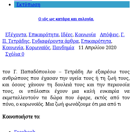
Εκτύπωση
Ο ιός ως κατάρα και ευλογία.
Εξέχοντα
,
Επικαιρότητα
,
Ιδέες
,
Κοινωνία
Απόψεις
,
Γ.
Π. Τετράδης
,
Ενδιαφέροντα άρθρα
,
Επικαιρότητα
,
Κοινωνία
,
Κορωναϊός
,
Πανδημία
11 Απριλίου 2020
Σχόλια 0
του Γ. Παπαδόπουλου – Τετράδη Αν εξαιρέσω τους
ανθρώπους που έχασαν την υγεία τους ή τη ζωή τους,
και όσους χάνουν τη δουλειά τους και την περιουσία
τους, οι υπόλοιποι έχουν μια καλή ευκαιρία να
εκμεταλλευτούν τα δώρα που έφερε, εκτός από τον
πόνο, ο κορωνοϊός. Μια ζωή φωνάζουμε ότι μια από τι
Κοινοποιήστε το: