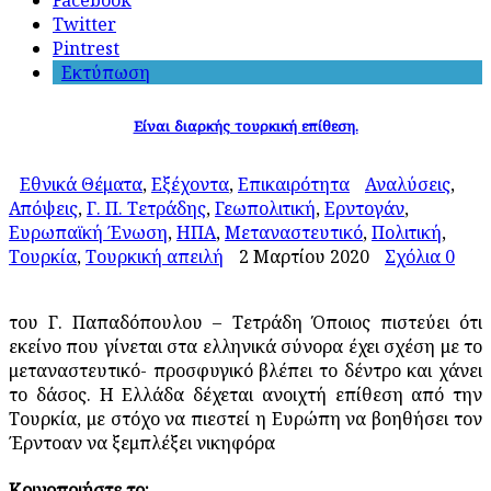
Facebook
Twitter
Pintrest
Εκτύπωση
Είναι διαρκής τουρκική επίθεση.
Εθνικά Θέματα
,
Εξέχοντα
,
Επικαιρότητα
Αναλύσεις
,
Απόψεις
,
Γ. Π. Τετράδης
,
Γεωπολιτική
,
Ερντογάν
,
Ευρωπαϊκή Ένωση
,
ΗΠΑ
,
Μεταναστευτικό
,
Πολιτική
,
Τουρκία
,
Τουρκική απειλή
2 Μαρτίου 2020
Σχόλια 0
του Γ. Παπαδόπουλου – Τετράδη Όποιος πιστεύει ότι
εκείνο που γίνεται στα ελληνικά σύνορα έχει σχέση με το
μεταναστευτικό- προσφυγικό βλέπει το δέντρο και χάνει
το δάσος. Η Ελλάδα δέχεται ανοιχτή επίθεση από την
Τουρκία, με στόχο να πιεστεί η Ευρώπη να βοηθήσει τον
Έρντοαν να ξεμπλέξει νικηφόρα
Κοινοποιήστε το: