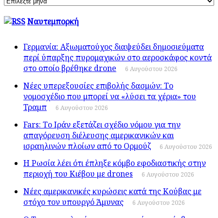
Άρθρων
Ναυτεμπορκή
Γερμανία: Αξιωματούχος διαψεύδει δημοσιεύματα
περί ύπαρξης πυρομαχικών στο αεροσκάφος κοντά
στο οποίο βρέθηκε drone
6 Αυγούστου 2026
Νέες υπερεξουσίες επιβολής δασμών: Το
νομοσχέδιο που μπορεί να «λύσει τα χέρια» του
Τραμπ
6 Αυγούστου 2026
Fars: Το Ιράν εξετάζει σχέδιο νόμου για την
απαγόρευση διέλευσης αμερικανικών και
ισραηλινών πλοίων από το Ορμούζ
6 Αυγούστου 2026
Η Ρωσία λέει ότι έπληξε κόμβο εφοδιαστικής στην
περιοχή του Κιέβου με drones
6 Αυγούστου 2026
Νέες αμερικανικές κυρώσεις κατά της Κούβας με
στόχο τον υπουργό Άμυνας
6 Αυγούστου 2026