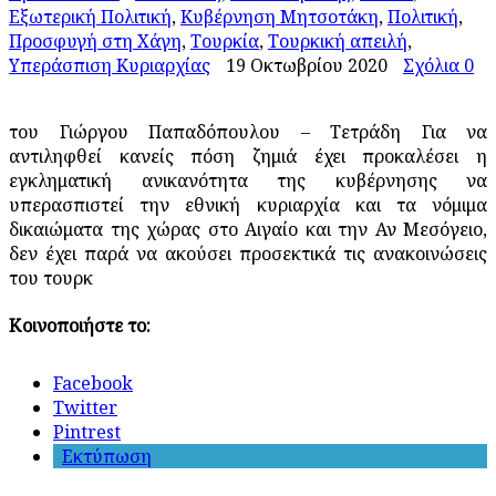
Εξωτερική Πολιτική
,
Κυβέρνηση Μητσοτάκη
,
Πολιτική
,
Προσφυγή στη Χάγη
,
Τουρκία
,
Τουρκική απειλή
,
Υπεράσπιση Κυριαρχίας
19 Οκτωβρίου 2020
Σχόλια 0
του Γιώργου Παπαδόπουλου – Τετράδη Για να
αντιληφθεί κανείς πόση ζημιά έχει προκαλέσει η
εγκληματική ανικανότητα της κυβέρνησης να
υπερασπιστεί την εθνική κυριαρχία και τα νόμιμα
δικαιώματα της χώρας στο Αιγαίο και την Αν Μεσόγειο,
δεν έχει παρά να ακούσει προσεκτικά τις ανακοινώσεις
του τουρκ
Κοινοποιήστε το:
Facebook
Twitter
Pintrest
Εκτύπωση