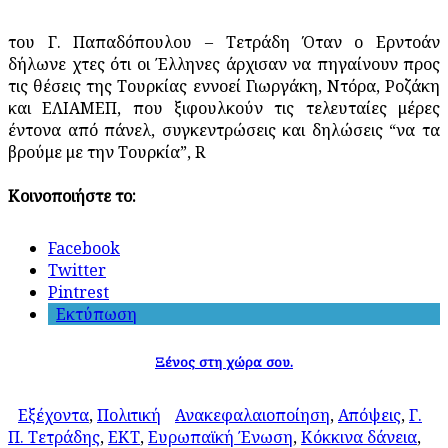
του Γ. Παπαδόπουλου – Τετράδη Όταν ο Ερντοάν
δήλωνε χτες ότι οι Έλληνες άρχισαν να πηγαίνουν προς
τις θέσεις της Τουρκίας εννοεί Γιωργάκη, Ντόρα, Ροζάκη
και ΕΛΙΑΜΕΠ, που ξιφουλκούν τις τελευταίες μέρες
έντονα από πάνελ, συγκεντρώσεις και δηλώσεις “να τα
βρούμε με την Τουρκία”, R
Κοινοποιήστε το:
Facebook
Twitter
Pintrest
Εκτύπωση
Ξένος στη χώρα σου.
Εξέχοντα
,
Πολιτική
Ανακεφαλαιοποίηση
,
Απόψεις
,
Γ.
Π. Τετράδης
,
ΕΚΤ
,
Ευρωπαϊκή Ένωση
,
Κόκκινα δάνεια
,