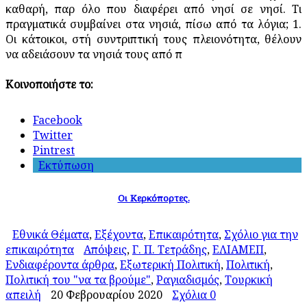
καθαρή, παρ όλο που διαφέρει από νησί σε νησί. Τι
πραγματικά συμβαίνει στα νησιά, πίσω από τα λόγια; 1.
Οι κάτοικοι, στή συντριπτική τους πλειονότητα, θέλουν
να αδειάσουν τα νησιά τους από π
Κοινοποιήστε το:
Facebook
Twitter
Pintrest
Εκτύπωση
Οι Κερκόπορτες.
Εθνικά Θέματα
,
Εξέχοντα
,
Επικαιρότητα
,
Σχόλιο για την
επικαιρότητα
Απόψεις
,
Γ. Π. Τετράδης
,
ΕΛΙΑΜΕΠ
,
Ενδιαφέροντα άρθρα
,
Εξωτερική Πολιτική
,
Πολιτική
,
Πολιτική του "να τα βρούμε"
,
Ραγιαδισμός
,
Τουρκική
απειλή
20 Φεβρουαρίου 2020
Σχόλια 0