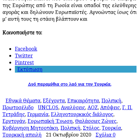
της Ευρώπης από τη Ρωσία είναι οπαδοί της ελεύθερης
αγοράς και δηλώνουν Ευρωπαϊστές. Αγνοώντας ίσως ότι
μ’ αυτή τους τη στάση βλάπτουν και
Κοινοποιήστε το:
Facebook
Twitter
Pintrest
Εκτύπωση
Δυό παραμύθια στο λαό για την Τουρκία.
Εθνικά Θέματα
,
Εξέχοντα
,
Επικαιρότητα
,
Πολιτική
,
Πρωτοσέλιδο
UNCLOS
,
Αναλύσεις
,
ΑΟΖ
,
Απόψεις
,
Γ. Π.
Τετράδης
,
Γερμανία
,
Ελληνοτουρκικός διάλογος
,
Ερντογάν
,
Ευρωπαϊκή Ένωση
,
Θαλάσσιες Ζώνες
,
Κυβέρνηση Μητσοτάκη
,
Πολιτική
,
Στόλος
,
Τουρκία
,
Τουρκική απειλή
21 Οκτωβρίου 2020
Σχόλια 0