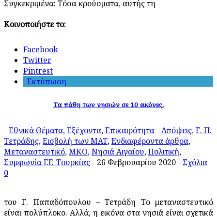
Συγκεκριμένα: Τόσα κρούσματα, αυτής τη
Κοινοποιήστε το:
Facebook
Twitter
Pintrest
Εκτύπωση
Τα πάθη των νησιών σε 10 εικόνες.
Εθνικά Θέματα
,
Εξέχοντα
,
Επικαιρότητα
Απόψεις
,
Γ. Π.
Τετράδης
,
Εισβολή των ΜΑΤ
,
Ενδιαφέροντα άρθρα
,
Μεταναστευτικό
,
ΜΚΟ
,
Νησιά Αιγαίου
,
Πολιτική
,
Συμφωνία ΕΕ-Τουρκίας
26 Φεβρουαρίου 2020
Σχόλια
0
του Γ. Παπαδόπουλου – Τετράδη Το μεταναστευτικό
είναι πολύπλοκο. Αλλά, η εικόνα στα νησιά είναι σχετικά