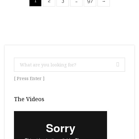
1
2
3
…
97
→
[ Press Enter ]
The Videos