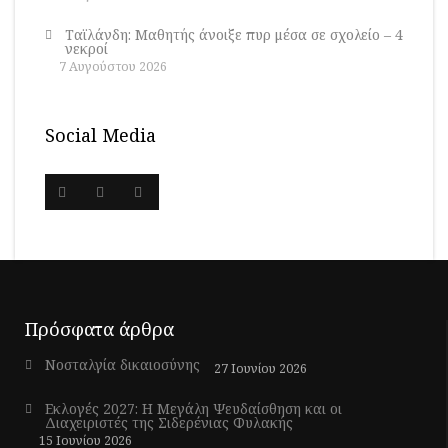
Ταϊλάνδη: Μαθητής άνοιξε πυρ μέσα σε σχολείο – 4
νεκροί
7 Αυγούστου 2026
Social Media
Πρόσφατα άρθρα
Νοσταλγία δικαιοσύνης
27 Ιουνίου 2026
Εκλογές 2027: Η Μεγάλη Ψευδαίσθηση και οι
Διαχειριστές της Σιδερένιας Φυλακής
15 Ιουνίου 2026