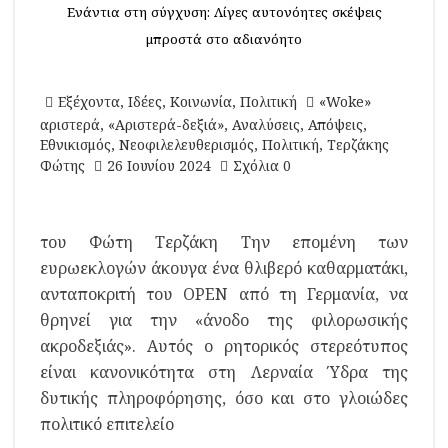
Ενάντια στη σύγχυση: Λίγες αυτονόητες σκέψεις
μπροστά στο αδιανόητο
Εξέχοντα
,
Ιδέες
,
Κοινωνία
,
Πολιτική
«Woke»
αριστερά
,
«Αριστερά-δεξιά»
,
Αναλύσεις
,
Απόψεις
,
Εθνικισμός
,
Νεοφιλελευθερισμός
,
Πολιτική
,
Τερζάκης
Φώτης
26 Ιουνίου 2024
Σχόλια 0
του Φώτη Τερζάκη Την επομένη των
ευρωεκλογών άκουγα ένα θλιβερό καθαρματάκι,
ανταποκριτή του OPEN από τη Γερμανία, να
θρηνεί για την «άνοδο της φιλορωσικής
ακροδεξιάς». Αυτός ο ρητορικός στερεότυπος
είναι κανονικότητα στη Λερναία Ύδρα της
δυτικής πληροφόρησης, όσο και στο γλοιώδες
πολιτικό επιτελείο