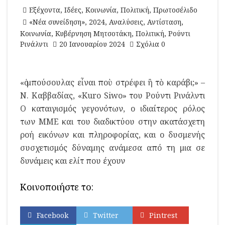
Εξέχοντα
,
Ιδέες
,
Κοινωνία
,
Πολιτική
,
Πρωτοσέλιδο
«Νέα συνείδηση»
,
2024
,
Αναλύσεις
,
Αντίσταση
,
Κοινωνία
,
Κυβέρνηση Μητσοτάκη
,
Πολιτική
,
Ρούντι
Ρινάλντι
20 Ιανουαρίου 2024
Σχόλια 0
«ὁ μπούσουλας εἶναι ποὺ στρέφει ἢ τὸ καράβι;» –
Ν. Καββαδίας, «Kuro Siwo» του Ρούντι Ρινάλντι
Ο καταιγισμός γεγονότων, ο ιδιαίτερος ρόλος
των ΜΜΕ και του διαδικτύου στην ακατάσχετη
ροή εικόνων και πληροφορίας, και ο δυσμενής
συσχετισμός δύναμης ανάμεσα από τη μια σε
δυνάμεις και ελίτ που έχουν
Κοινοποιήστε το:
Facebook
Twitter
Pintrest