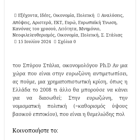
Εξέχοντα
,
Ιδέες
,
Οικονομία
,
Πολιτική
Αναλύσεις
,
Απόψεις
,
Αριστερά
,
ΕΚΤ
,
Ευρώ
,
Ευρωπαϊκή Ένωση
,
Κανόνας του χρυσού
,
Λιτότητα
,
Μνημόνιο
,
Νεοφιλελευθερισμός
,
Οικονομία
,
Πολιτική
,
Σ. Στάλιας
15 Ιουλίου 2024
Σχόλια 0
του Σπύρου Στάλια, οικονομολόγου Ph.D Αν μια
χώρα που είναι στην ευρωζώνη αντιμετωπίσει,
ας πούμε, μια χρηματοπιστωτική κρίση, όπως η
Ελλάδα το 2008 τι άλλο θα μπορούσε να κάνει
για να διασωθεί; Στην ευρωζώνη, την
νομισματική πολιτική (=καθορισμός ύψους
βασικού επιτοκίου), που είναι η θεμελιώδης πολ
Κοινοποιήστε το: