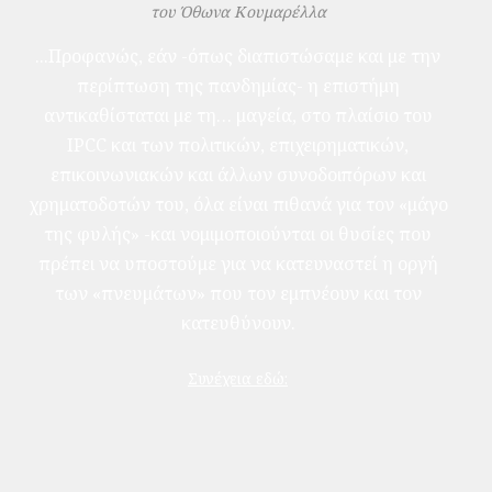
του Όθωνα Κουμαρέλλα
...Προφανώς, εάν -όπως διαπιστώσαμε και με την
περίπτωση της πανδημίας- η επιστήμη
αντικαθίσταται με τη… μαγεία, στο πλαίσιο του
IPCC και των πολιτικών, επιχειρηματικών,
επικοινωνιακών και άλλων συνοδοιπόρων και
χρηματοδοτών του, όλα είναι πιθανά για τον «μάγο
της φυλής» -και νομιμοποιούνται οι θυσίες που
πρέπει να υποστούμε για να κατευναστεί η οργή
των «πνευμάτων» που τον εμπνέουν και τον
κατευθύνουν.
Συνέχεια εδώ: