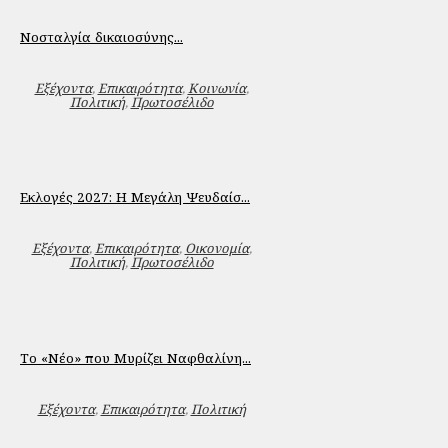
Νοσταλγία δικαιοσύνης...
Εξέχοντα
,
Επικαιρότητα
,
Κοινωνία
,
Πολιτική
,
Πρωτοσέλιδο
Εκλογές 2027: Η Μεγάλη Ψευδαίσ...
Εξέχοντα
,
Επικαιρότητα
,
Οικονομία
,
Πολιτική
,
Πρωτοσέλιδο
Το «Νέο» που Μυρίζει Ναφθαλίνη...
Εξέχοντα
,
Επικαιρότητα
,
Πολιτική