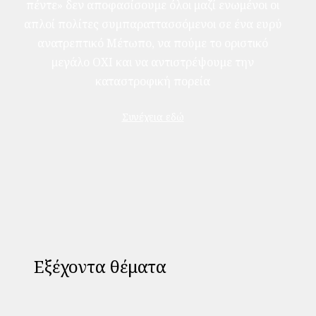
πέντε» δεν αποφασίσουμε όλοι μαζί ενωμένοι οι
απλοί πολίτες συμπαραττασσόμενοι σε ένα ευρύ
ανατρεπτικό Μέτωπο, να πούμε το οριστικό
μεγάλο ΟΧΙ και να αντιστρέψουμε την
καταστροφική πορεία
Συνέχεια εδώ
Εξέχοντα θέματα