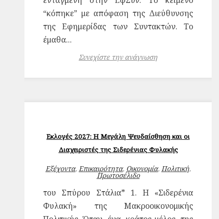
ενταγμένη στην ΕφΣυν. Το κείμενο
“κόπηκε” με απόφαση της Διεύθυνσης
της Εφημερίδας των Συντακτών. Το
έμαθα...
Συνεχίστε την ανάγνωση
Εκλογές 2027: Η Μεγάλη Ψευδαίσθηση και οι
Διαχειριστές της Σιδερένιας Φυλακής
Εξέχοντα
,
Επικαιρότητα
,
Οικονομία
,
Πολιτική
,
Πρωτοσέλιδο
του Σπύρου Στάλια* 1. Η «Σιδερένια
Φυλακή» της Μακροοικονομικής