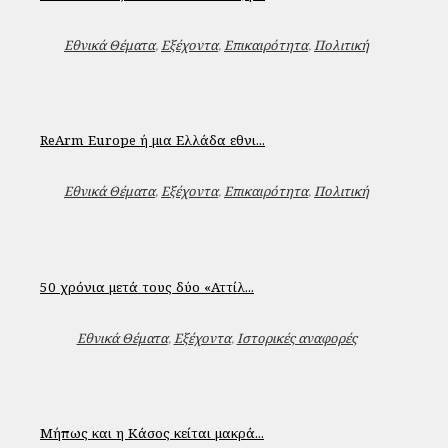
Εθνικά Θέματα
,
Εξέχοντα
,
Επικαιρότητα
,
Πολιτική
ReArm Εurope ή μια Ελλάδα εθνι...
Εθνικά Θέματα
,
Εξέχοντα
,
Επικαιρότητα
,
Πολιτική
50 χρόνια μετά τους δύο «Αττίλ...
Εθνικά Θέματα
,
Εξέχοντα
,
Ιστορικές αναφορές
Μήπως και η Κάσος κείται μακρά...