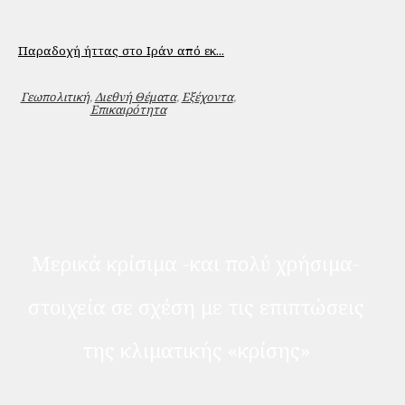
Παραδοχή ήττας στο Ιράν από εκ...
Γεωπολιτική
,
Διεθνή Θέματα
,
Εξέχοντα
,
Επικαιρότητα
Μερικά κρίσιμα -και πολύ χρήσιμα-
στοιχεία σε σχέση με τις επιπτώσεις
της κλιματικής «κρίσης»