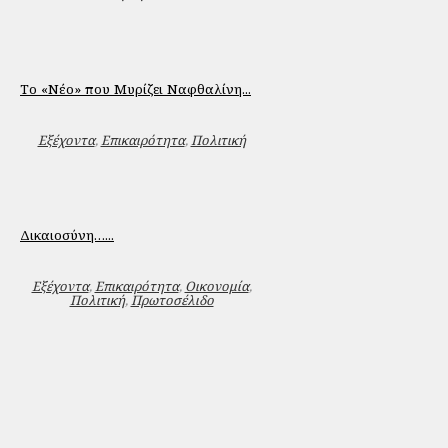
Το «Νέο» που Μυρίζει Ναφθαλίνη...
Εξέχοντα
,
Επικαιρότητα
,
Πολιτική
Δικαιοσύνη…...
Εξέχοντα
,
Επικαιρότητα
,
Οικονομία
,
Πολιτική
,
Πρωτοσέλιδο