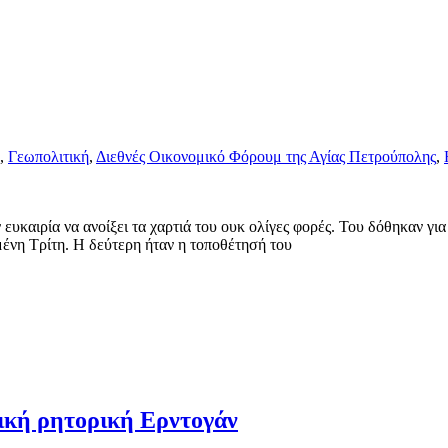
,
Γεωπολιτική
,
Διεθνές Οικονομικό Φόρουμ της Αγίας Πετρούπολης
,
ευκαιρία να ανοίξει τα χαρτιά του ουκ ολίγες φορές. Του δόθηκαν για
ένη Τρίτη. Η δεύτερη ήταν η τοποθέτησή του
ετική ρητορική Ερντογάν