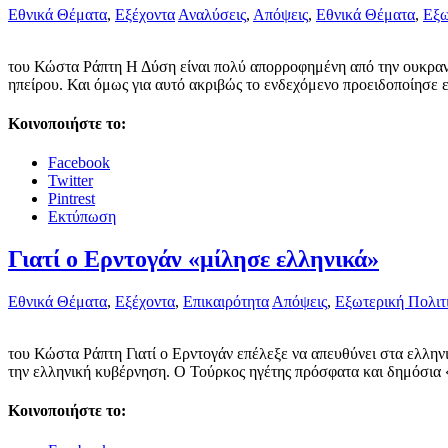
Εθνικά Θέματα
,
Εξέχοντα
Αναλύσεις
,
Απόψεις
,
Εθνικά Θέματα
,
Εξω
του Κώστα Ράπτη Η Δύση είναι πολύ απορροφημένη από την ουκρανικ
ηπείρου. Και όμως για αυτό ακριβώς το ενδεχόμενο προειδοποίησε
Κοινοποιήστε το:
Facebook
Twitter
Pintrest
Εκτύπωση
Γιατί ο Ερντογάν «μίλησε ελληνικά»
Εθνικά Θέματα
,
Εξέχοντα
,
Επικαιρότητα
Απόψεις
,
Εξωτερική Πολιτ
του Κώστα Ράπτη Γιατί ο Ερντογάν επέλεξε να απευθύνει στα ελληνι
την ελληνική κυβέρνηση. Ο Τούρκος ηγέτης πρόσφατα και δημόσια
Κοινοποιήστε το: