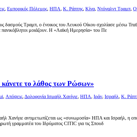
ις
,
Εμπορικός Πόλεμος
,
ΗΠΑ
,
Κ. Ράπτης
,
Κίνα
,
Ντόναλντ Τραμπ
,
Ο
ς δασμούς Τραμπ, ο ένοικος του Λευκού Οίκου σχολίασε μέσω Truth 
ρά πανικόβλητοι μοιάζουν. Η «Λαϊκή Ημερησία» του Πε
ν κάνετε το λάθος των Ρώσων»
ui
,
Απόψεις
,
Δολοφονία Ισμαήλ Χανίγιε
,
ΗΠΑ
,
Ιράν
,
Ισραήλ
,
Κ. Ράπτ
αήλ Χανίγιε αντιμετωπίζεται ως «συνωμοσία» ΗΠΑ και Ισραήλ, η οπο
ρωτή γραμματέα του Ιδρύματος CITIC για τις Σπουδ