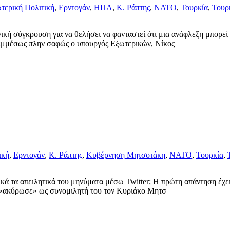
τερική Πολιτική
,
Ερντογάν
,
ΗΠΑ
,
Κ. Ράπτης
,
ΝΑΤΟ
,
Τουρκία
,
Τουρ
ή σύγκρουση για να θελήσει να φανταστεί ότι μια ανάφλεξη μπορεί ν
 εμμέσως πλην σαφώς ο υπουργός Εξωτερικών, Νίκος
ική
,
Ερντογάν
,
Κ. Ράπτης
,
Κυβέρνηση Μητσοτάκη
,
ΝΑΤΟ
,
Τουρκία
,
κά τα απειλητικά του μηνύματα μέσω Twitter; Η πρώτη απάντηση έχει 
 «ακύρωσε» ως συνομιλητή του τον Κυριάκο Μητσ