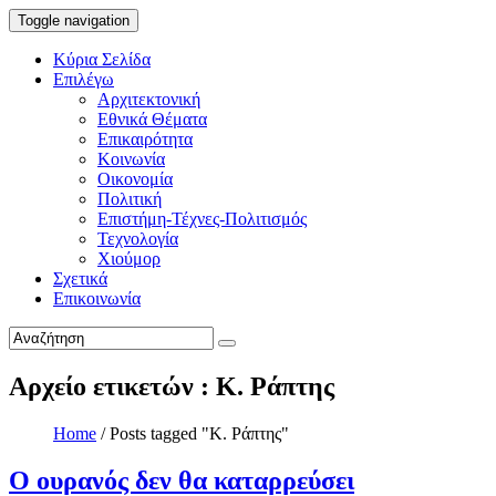
Toggle navigation
Κύρια Σελίδα
Επιλέγω
Αρχιτεκτονική
Εθνικά Θέματα
Επικαιρότητα
Κοινωνία
Οικονομία
Πολιτική
Επιστήμη-Τέχνες-Πολιτισμός
Τεχνολογία
Χιούμορ
Σχετικά
Επικοινωνία
Αρχείο ετικετών : Κ. Ράπτης
Home
/
Posts tagged "Κ. Ράπτης"
Ο ουρανός δεν θα καταρρεύσει