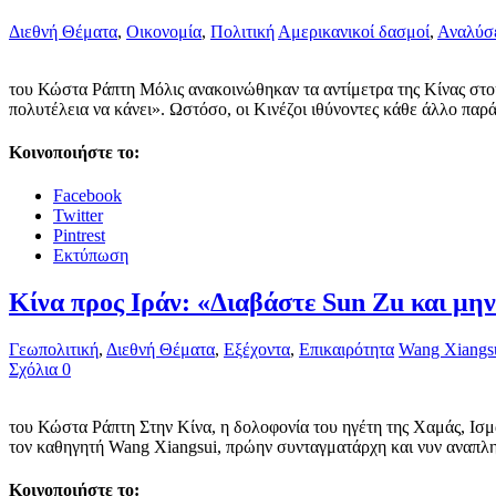
Διεθνή Θέματα
,
Οικονομία
,
Πολιτική
Αμερικανικοί δασμοί
,
Αναλύσε
του Κώστα Ράπτη Μόλις ανακοινώθηκαν τα αντίμετρα της Κίνας στου
πολυτέλεια να κάνει». Ωστόσο, οι Κινέζοι ιθύνοντες κάθε άλλο πα
Κοινοποιήστε το:
Facebook
Twitter
Pintrest
Εκτύπωση
Κίνα προς Ιράν: «Διαβάστε Sun Zu και μη
Γεωπολιτική
,
Διεθνή Θέματα
,
Εξέχοντα
,
Επικαιρότητα
Wang Xiangs
Σχόλια 0
του Κώστα Ράπτη Στην Κίνα, η δολοφονία του ηγέτη της Χαμάς, Ισμ
τον καθηγητή Wang Xiangsui, πρώην συνταγματάρχη και νυν αναπλη
Κοινοποιήστε το: