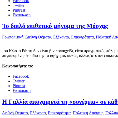
Facebook
Twitter
Pintrest
Εκτύπωση
Το διπλό επιθετικό μήνυμα της Μόσχας
Γεωπολιτική
,
Διεθνή Θέματα
,
Εξέχοντα
,
Επικαιρότητα
,
Πολιτική
Απ
του Κώστα Ράπτη Δεν είναι βιντεοπαιχνίδι, είναι πραγματικός πόλεμ
παγιδευμένη στο ίδιο της το αφήγημα, καθώς άλλωστε στον επικοινω
Κοινοποιήστε το:
Facebook
Twitter
Pintrest
Εκτύπωση
Η Γαλλία αποχαιρετά τη «συνέχεια» σε κά
Διεθνή Θέματα
,
Εξέχοντα
,
Επικαιρότητα
,
Πολιτική
Απόψεις
,
Γαλλικ