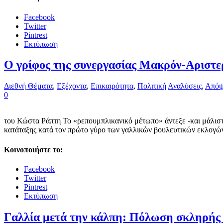
Facebook
Twitter
Pintrest
Εκτύπωση
Ο γρίφος της συνεργασίας Μακρόν-Αριστερ
Διεθνή Θέματα
,
Εξέχοντα
,
Επικαιρότητα
,
Πολιτική
Αναλύσεις
,
Απόψ
0
του Κώστα Ράπτη Το «ρεπουμπλικανικό μέτωπο» άντεξε -και μάλιστ
κατάταξης κατά τον πρώτο γύρο των γαλλικών βουλευτικών εκλογών, 
Κοινοποιήστε το:
Facebook
Twitter
Pintrest
Εκτύπωση
Γαλλία μετά την κάλπη: Πόλωση σκληρής 