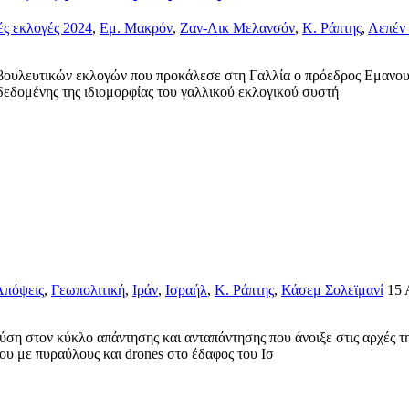
ές εκλογές 2024
,
Εμ. Μακρόν
,
Ζαν-Λικ Μελανσόν
,
Κ. Ράπτης
,
Λεπέν
ουλευτικών εκλογών που προκάλεσε στη Γαλλία ο πρόεδρος Εμανουέ
δεδομένης της ιδιομορφίας του γαλλικού εκλογικού συστή
Απόψεις
,
Γεωπολιτική
,
Ιράν
,
Ισραήλ
,
Κ. Ράπτης
,
Κάσεμ Σολεϊμανί
15 
αύση στον κύκλο απάντησης και ανταπάντησης που άνοιξε στις αρχές 
ου με πυραύλους και drones στο έδαφος του Ισ