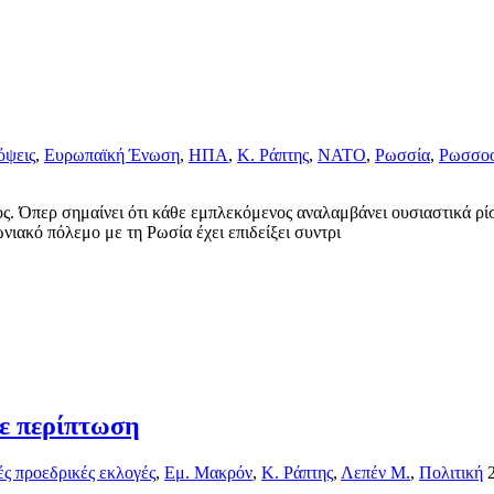
όψεις
,
Ευρωπαϊκή Ένωση
,
ΗΠΑ
,
Κ. Ράπτης
,
ΝΑΤΟ
,
Ρωσσία
,
Ρωσσοο
ος. Όπερ σημαίνει ότι κάθε εμπλεκόμενος αναλαμβάνει ουσιαστικά ρίσ
νιακό πόλεμο με τη Ρωσία έχει επιδείξει συντρι
θε περίπτωση
ές προεδρικές εκλογές
,
Εμ. Μακρόν
,
Κ. Ράπτης
,
Λεπέν Μ.
,
Πολιτική