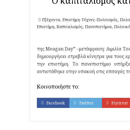
Ο καπιταλισμός κα
Εξέχοντα
,
Επιστήμη-Τέχνες-Πολιτισμός
,
Πολι
Επιστήμη
,
Καπιταλισμός
,
Πανεπιστήμια
,
Πολιτικ
της Meagan Day* –μετάφραση: Αιμιλία Τ
δημιουργήσει στρεβλά κίνητρα για τους ε
την επιστήμη. Το πανεπιστήμιο υπήρξε
αντιστάθηκε στην υπακοή στις επιταγές τ
Κοινοποιήστε το:
Facebook
Twitter
Pintrest