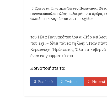
Εξέχοντα
,
Επιστήμη-Τέχνες-Πολιτισμός
,
Ιδέες
Γιαννακόπουλος Ηλίας
,
Ενδιαφέροντα άρθρα
,
Ε
Φωτιά
14 Αυγούστου 2021
Σχόλια 0
του Ηλία Γιαννακόπουλου α.«Πύρ αείζωον: 
που έχει – δίνει πάντα τη ζωή: Ήταν πάντοτ
Κεραυνός» (Ηράκλειτος, Όλα τα κυβερνά 
έναν επιγραμματικό τρό
Κοινοποιήστε το:
Facebook
Twitter
Pintrest