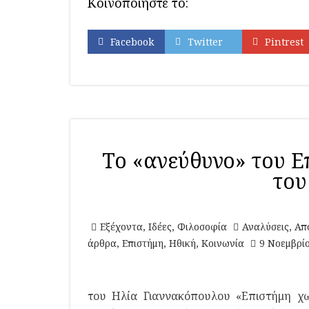
Κοινοποιήστε το:
Facebook
Twitter
Pintrest
Το «ανεύθυνο» του Ε
του
Εξέχοντα
,
Ιδέες
,
Φιλοσοφία
Αναλύσεις
,
Απ
άρθρα
,
Επιστήμη
,
Ηθική
,
Κοινωνία
9 Νοεμβρί
του Ηλία Γιαννακόπουλου «Επιστήμη χω