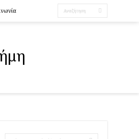
ινωνία
τήμη