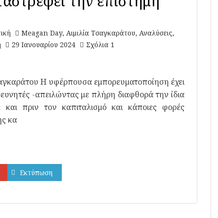
ταστρέφει την επιστήμη
τική
Meagan Day
,
Αιμιλία Τσαγκαράτου
,
Αναλύσεις
,
ή
29 Ιανουαρίου 2024
Σχόλια 1
σαγκαράτου Η υφέρπουσα εμπορευματοποίηση έχει
ρευνητές -απειλώντας με πλήρη διαφθορά την ίδια
 και πριν τον καπιταλισμό και κάποιες φορές
ης κα
Εκτύπωση