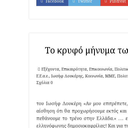
Facebook
Twitter
Pintrest
Το κρυφό μήνυμα τ
Εξέχοντα
,
Επικαιρότητα
,
Επικοινωνία
,
Πολιτι
Ε.Ε.α.ε.
,
Ιωσήφ Λουκέρης
,
Κοινωνία
,
ΜΜΕ
,
Πολιτ
Σχόλια 0
του Ιωσήφ Λουκέρη «Αν μου επιτρέπετε, 
αίσθηση ότι θα προχωρήσουμε εκτός και 
πεθάνουμε το τρένο στην Ελλάδα.» …. ε
ελληνόφωνης δημοσιοκαφρίλας! Kαι για τ