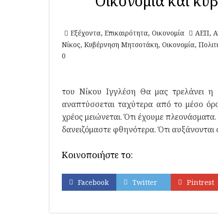
Οικονομία και κυ
Εξέχοντα
,
Επικαιρότητα
,
Οικονομία
ΑΕΠ
,
Α
Νίκος
,
Κυβέρνηση Μητσοτάκη
,
Οικονομία
,
Πολιτ
0
του Νίκου Ιγγλέση Θα μας τρελάνει η
αναπτύσσεται ταχύτερα από το μέσο όρο
χρέος μειώνεται. Ότι έχουμε πλεονάσματα
δανειζόμαστε φθηνότερα. Ότι αυξάνονται 
Κοινοποιήστε το:
Facebook
Twitter
Pintrest