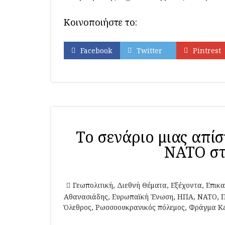
Κοινοποιήστε το:
Facebook
Twitter
Pintrest
Το σενάριο μιας απί
ΝΑΤΟ στ
Γεωπολιτική
,
Διεθνή Θέματα
,
Εξέχοντα
,
Επικα
Αθανασιάδης
,
Ευρωπαϊκή Ένωση
,
ΗΠΑ
,
ΝΑΤΟ
,
Π
Όλεθρος
,
Ρωσσοουκρανικός πόλεμος
,
Φράγμα K