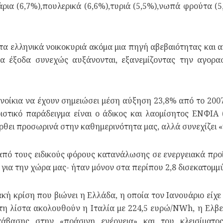
ρια (6,7%),πουλερικά (6,6%),τυριά (5,5%),νωπά φρούτα (
 τα ελληνικά νοικοκυριά ακόμα μια πηγή αβεβαιότητας και αν
 τα έξοδα συνεχώς αυξάνονται, εξανεμίζοντας την αγορ
νοίκια να έχουν σημειώσει μέση αύξηση 23,8% από το 2007,
ριστικό παράδειγμα είναι ο άδικος και λαομίσητος ΕΝΦΙΑ 
ρθει προσωρινά στην καθημερινότητα μας, αλλά συνεχίζει «να
α από τους ειδικούς φόρους κατανάλωσης σε ενεργειακά προ
 για την χώρα μας- ήταν μόνον στα περίπου 2,8 δισεκατομμ
ιακή κρίση που βιώνει η Ελλάδα, η οποία τον Ιανουάριο είχ
τη λίστα ακολουθούν η Ιταλία με 224,5 ευρώ/NWh, η Ελβε
άβασης στην «πράσινη ενέργεια» και του κλεισίματο