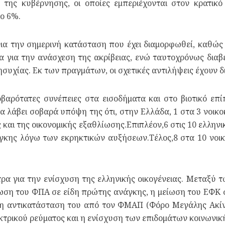
ς της κυβέρνησης, οι οποίες εμπεριέχονται στον κρατικ
ο 6%.
 για την σημερινή κατάσταση που έχει διαμορφωθεί, καθώς
α για την ανάσχεση της ακρίβειας, ενώ ταυτοχρόνως διαβε
νησυχίας. Εκ των πραγμάτων, οι σχετικές αντιλήψεις έχουν 
οβαρότατες συνέπειες στα εισοδήματα και στο βιοτικό ε
λάβει σοβαρά υπόψη της ότι, στην Ελλάδα, 1 στα 3 νοικο
 και της οικονομικής εξαθλίωσης.Επιπλέον,6 στις 10 ελληνικ
κης λόγω των εκρηκτικών αυξήσεων.Τέλος,8 στα 10 νοικο
τρα για την ενίσχυση της ελληνικής οικογένειας. Μεταξύ 
ωση του ΦΠΑ σε είδη πρώτης ανάγκης, η μείωση του ΕΦΚ 
η αντικατάσταση του από τον ΦΜΑΠ (Φόρο Μεγάλης Ακίνη
εκτρικού ρεύματος και η ενίσχυση των επιδομάτων κοινωνικ