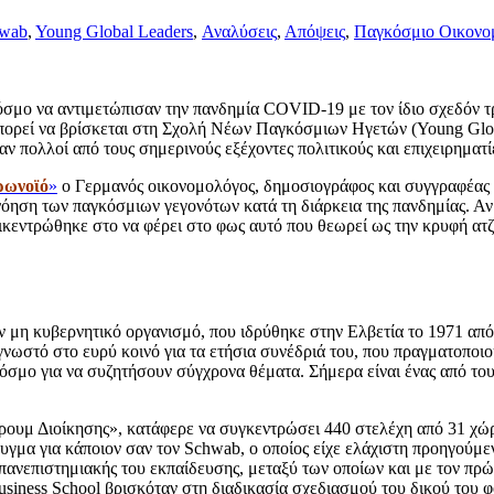
hwab
,
Young Global Leaders
,
Αναλύσεις
,
Απόψεις
,
Παγκόσμιο Οικονο
σμο να αντιμετώπισαν την πανδημία COVID-19 με τον ίδιο σχεδόν τρό
πορεί να βρίσκεται στη Σχολή Νέων Παγκόσμιων Ηγετών (Young Globa
πολλοί από τους σημερινούς εξέχοντες πολιτικούς και επιχειρηματίε
ρωνοϊό
»
ο Γερμανός οικονομολόγος, δημοσιογράφος και συγγραφέας
νόηση των παγκόσμιων γεγονότων κατά τη διάρκεια της πανδημίας. Αν 
κεντρώθηκε στο να φέρει στο φως αυτό που θεωρεί ως την κρυφή ατ
 μη κυβερνητικό οργανισμό, που ιδρύθηκε στην Ελβετία το 1971 απ
γνωστό στο ευρύ κοινό για τα ετήσια συνέδριά του, που πραγματοποιο
 κόσμο για να συζητήσουν σύγχρονα θέματα. Σήμερα είναι ένας από το
ουμ Διοίκησης», κατάφερε να συγκεντρώσει 440 στελέχη από 31 χώρ
υγμα για κάποιον σαν τον Schwab, ο οποίος είχε ελάχιστη προηγούμενη
ης πανεπιστημιακής του εκπαίδευσης, μεταξύ των οποίων και με τον 
usiness School βρισκόταν στη διαδικασία σχεδιασμού του δικού του φ