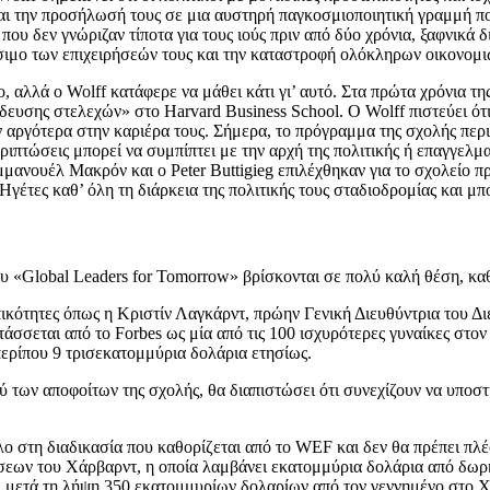
και την προσήλωσή τους σε μια αυστηρή παγκοσμιοποιητική γραμμή πο
ου δεν γνώριζαν τίποτα για τους ιούς πριν από δύο χρόνια, ξαφνικά
σιμο των επιχειρήσεών τους και την καταστροφή ολόκληρων οικονομι
 αλλά ο Wolff κατάφερε να μάθει κάτι γι’ αυτό. Στα πρώτα χρόνια τη
ευσης στελεχών» στο Harvard Business School. Ο Wolff πιστεύει ότι 
ύν αργότερα στην καριέρα τους. Σήμερα, το πρόγραμμα της σχολής π
περιπτώσεις μπορεί να συμπίπτει με την αρχή της πολιτικής ή επαγγε
μμανουέλ Μακρόν και ο Peter Buttigieg επιλέχθηκαν για το σχολείο πρ
γέτες καθ’ όλη τη διάρκεια της πολιτικής τους σταδιοδρομίας και μ
ίου «Global Leaders for Tomorrow» βρίσκονται σε πολύ καλή θέση, 
κότητες όπως η Κριστίν Λαγκάρντ, πρώην Γενική Διευθύντρια του Δ
τάσσεται από το Forbes ως μία από τις 100 ισχυρότερες γυναίκες στο
 περίπου 9 τρισεκατομμύρια δολάρια ετησίως.
ύ των αποφοίτων της σχολής, θα διαπιστώσει ότι συνεχίζουν να υποστ
λο στη διαδικασία που καθορίζεται από το WEF και δεν θα πρέπει πλέο
ήσεων του Χάρβαρντ, η οποία λαμβάνει εκατομμύρια δολάρια από δωρη
 μετά τη λήψη 350 εκατομμυρίων δολαρίων από τον γεννημένο στο Χο