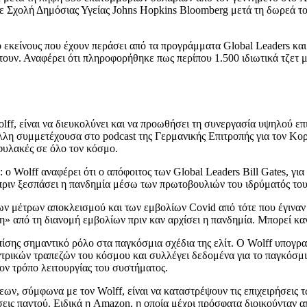
σε Σχολή Δημόσιας Υγείας Johns Hopkins Bloomberg μετά τη δωρεά 
ό εκείνους που έχουν περάσει από τα προγράμματα Global Leaders κα
έτουν. Αναφέρει ότι πληροφορήθηκε πως περίπου 1.500 ιδιωτικά τζετ
ff, είναι να διευκολύνει και να προωθήσει τη συνεργασία υψηλού ε
λλη συμμετέχουσα στο podcast της Γερμανικής Επιτροπής για τον Κορ
 φυλακές σε όλο τον κόσμο.
ο Wolff αναφέρει ότι ο απόφοιτος των Global Leaders Bill Gates, για 
ν ξεσπάσει η πανδημία μέσω των πρωτοβουλιών του ιδρύματός του γ
 των μέτρων αποκλεισμού και των εμβολίων Covid από τότε που έγιναν δ
» από τη διανομή εμβολίων πριν καν αρχίσει η πανδημία. Μπορεί καν
ίσης σημαντικό ρόλο στα παγκόσμια σχέδια της ελίτ. Ο Wolff υπογραμ
ντρικών τραπεζών του κόσμου και συλλέγει δεδομένα για το παγκόσμ
τον τρόπο λειτουργίας του συστήματος.
ν, σύμφωνα με τον Wolff, είναι να καταστρέψουν τις επιχειρήσεις τ
εις παντού. Ειδικά η Amazon, η οποία μέχρι πρόσφατα διοικούνταν απ