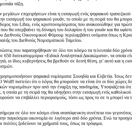
μεσαία τάξη.
ων μεγάλων επιχειρήσεων είναι η εισαγωγή ενός ψηφιακού τραπεζικού 
την εισαγωγή του ψηφιακού γουάν, το οποίο με τη σειρά του θα μπορ
ιάδοχος του Libra, ενός κρυπτονομίσματος που ανακοινώθηκε για πρ
 που θα υπερβαίνει τη δύναμη του δολαρίου ή του γουάν και θα υφίστ
του Διεθνούς Οικονομικού Φόρουμ περιλαμβάνει ονόματα όπως η Κρι
φαλής του Διεθνούς Νομισματικού Ταμείου.
ασώσεις που παρατηρήθηκαν σε όλο τον κόσμο τα τελευταία δύο χρόνι
ε 650 δισεκατομμύρια «Ειδικά Αναληπτικά Δικαιώματα», τα οποία εί
τά, οι ίδιες κυβερνήσεις θα βρεθούν σε δεινή θέση, γι’ αυτό και η ε
εισμών.
χρησιμοποιήσουν ψηφιακά νομίσματα: Σουηδία και Ελβετία. Ίσως δεν ε
Wolff πιστεύει ότι ο λόγος θα μπορούσε να είναι ότι οι δύο χώρες δε
κών νομισμάτων πριν από την έναρξη της πανδημίας. Υποψιάζεται ότι 
ία, η οποία με τη σειρά της θα οδηγήσει στην εισαγωγή ενός καθολικο
ορούσε να επιβάλλει περιορισμούς, τόσο ως προς το σε τι μπορεί να τ
σήμερα σε όλο τον κόσμο είναι αναπόφευκτη συνέπεια του γεγονότος ότ
στην παγκόσμια οικονομία σε λιγότερο από δύο χρόνια. Ενώ τα προηγ
οι πολίτες ξοδεύουν τα χρήματά τους, όπως τα τρόφιμα.