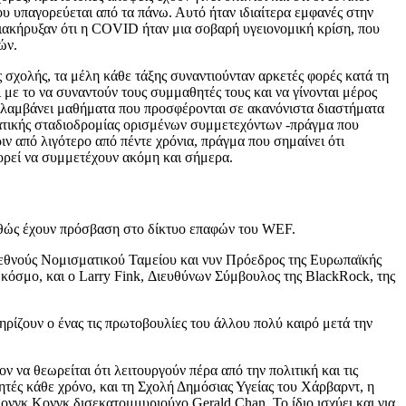
υ υπαγορεύεται από τα πάνω. Αυτό ήταν ιδιαίτερα εμφανές στην
 διακήρυξαν ότι η COVID ήταν μια σοβαρή υγειονομική κρίση, που
ών.
ς σχολής, τα μέλη κάθε τάξης συναντιούνταν αρκετές φορές κατά τη
με το να συναντούν τους συμμαθητές τους και να γίνονται μέρος
εριλαμβάνει μαθήματα που προσφέρονται σε ακανόνιστα διαστήματα
λματικής σταδιοδρομίας ορισμένων συμμετεχόντων -πράγμα που
ιν από λιγότερο από πέντε χρόνια, πράγμα που σημαίνει ότι
πορεί να συμμετέχουν ακόμη και σήμερα.
καθώς έχουν πρόσβαση στο δίκτυο επαφών του WEF.
ιεθνούς Νομισματικού Ταμείου και νυν Πρόεδρος της Ευρωπαϊκής
ν κόσμο, και ο Larry Fink, Διευθύνων Σύμβουλος της BlackRock, της
ηρίζουν ο ένας τις πρωτοβουλίες του άλλου πολύ καιρό μετά την
ν να θεωρείται ότι λειτουργούν πέρα από την πολιτική και τις
τές κάθε χρόνο, και τη Σχολή Δημόσιας Υγείας του Χάρβαρντ, η
νγκ Κονγκ δισεκατομμυριούχο Gerald Chan. Το ίδιο ισχύει και για