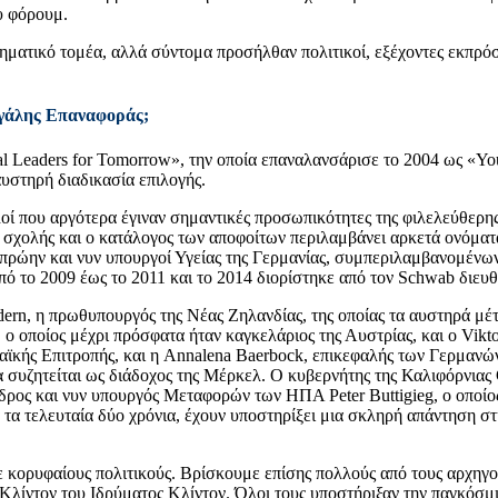
ου φόρουμ.
ιρηματικό τομέα, αλλά σύντομα προσήλθαν πολιτικοί, εξέχοντες εκ
εγάλης Επαναφοράς;
l Leaders for Tomorrow», την οποία επαναλανσάρισε το 2004 ως «You
υστηρή διαδικασία επιλογής.
ί που αργότερα έγιναν σημαντικές προσωπικότητες της φιλελεύθερης
ς σχολής και ο κατάλογος των αποφοίτων περιλαμβάνει αρκετά ονόμα
 πρώην και νυν υπουργοί Υγείας της Γερμανίας, συμπεριλαμβανομένων 
ς από το 2009 έως το 2011 και το 2014 διορίστηκε από τον Schwab δι
ern, η πρωθυπουργός της Νέας Ζηλανδίας, της οποίας τα αυστηρά μέτ
 ο οποίος μέχρι πρόσφατα ήταν καγκελάριος της Αυστρίας, και ο Vik
κής Επιτροπής, και η Annalena Baerbock, επικεφαλής των Γερμανών
α συζητείται ως διάδοχος της Μέρκελ. Ο κυβερνήτης της Καλιφόρνιας
δρος και νυν υπουργός Μεταφορών των ΗΠΑ Peter Buttigieg, ο οποίος
σία τα τελευταία δύο χρόνια, έχουν υποστηρίξει μια σκληρή απάντηση 
 κορυφαίους πολιτικούς. Βρίσκουμε επίσης πολλούς από τους αρχηγού
 Κλίντον του Ιδρύματος Κλίντον. Όλοι τους υποστήριξαν την παγκόσμ