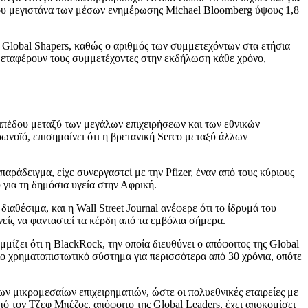
του μεγιστάνα των μέσων ενημέρωσης Michael Bloomberg ύψους 1,8
ι Global Shapers, καθώς ο αριθμός των συμμετεχόντων στα ετήσια
 μεταφέρουν τους συμμετέχοντες στην εκδήλωση κάθε χρόνο,
πιπέδου μεταξύ των μεγάλων επιχειρήσεων και των εθνικών
ωνοϊό, επισημαίνει ότι η βρετανική Serco μεταξύ άλλων
παράδειγμα, είχε συνεργαστεί με την Pfizer, έναν από τους κύριους
ια τη δημόσια υγεία στην Αφρική.
ιαθέσιμα, και η Wall Street Journal ανέφερε ότι το ίδρυμά του
είς να φανταστεί τα κέρδη από τα εμβόλια σήμερα.
μίζει ότι η BlackRock, την οποία διευθύνει ο απόφοιτος της Global
ιο χρηματοπιστωτικό σύστημα για περισσότερα από 30 χρόνια, οπότε
ων μικρομεσαίων επιχειρηματιών, ώστε οι πολυεθνικές εταιρείες με
ό τον Τζεφ Μπέζος, απόφοιτο της Global Leaders, έχει αποκομίσει