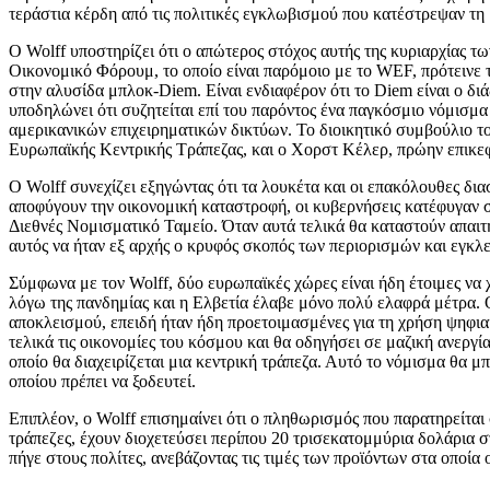
τεράστια κέρδη από τις πολιτικές εγκλωβισμού που κατέστρεψαν τη 
Ο Wolff υποστηρίζει ότι ο απώτερος στόχος αυτής της κυριαρχίας τ
Οικονομικό Φόρουμ, το οποίο είναι παρόμοιο με το WEF, πρότεινε 
στην αλυσίδα μπλοκ-Diem. Είναι ενδιαφέρον ότι το Diem είναι ο δ
υποδηλώνει ότι συζητείται επί του παρόντος ένα παγκόσμιο νόμισμα
αμερικανικών επιχειρηματικών δικτύων. Το διοικητικό συμβούλιο 
Ευρωπαϊκής Κεντρικής Τράπεζας, και ο Χορστ Κέλερ, πρώην επικε
Ο Wolff συνεχίζει εξηγώντας ότι τα λουκέτα και οι επακόλουθες δι
αποφύγουν την οικονομική καταστροφή, οι κυβερνήσεις κατέφυγαν σ
Διεθνές Νομισματικό Ταμείο. Όταν αυτά τελικά θα καταστούν απαιτη
αυτός να ήταν εξ αρχής ο κρυφός σκοπός των περιορισμών και εγκλ
Σύμφωνα με τον Wolff, δύο ευρωπαϊκές χώρες είναι ήδη έτοιμες να 
λόγω της πανδημίας και η Ελβετία έλαβε μόνο πολύ ελαφρά μέτρα. Ο 
αποκλεισμού, επειδή ήταν ήδη προετοιμασμένες για τη χρήση ψηφια
τελικά τις οικονομίες του κόσμου και θα οδηγήσει σε μαζική ανεργ
οποίο θα διαχειρίζεται μια κεντρική τράπεζα. Αυτό το νόμισμα θα μπ
οποίου πρέπει να ξοδευτεί.
Επιπλέον, ο Wolff επισημαίνει ότι ο πληθωρισμός που παρατηρείται 
τράπεζες, έχουν διοχετεύσει περίπου 20 τρισεκατομμύρια δολάρια 
πήγε στους πολίτες, ανεβάζοντας τις τιμές των προϊόντων στα οποία 