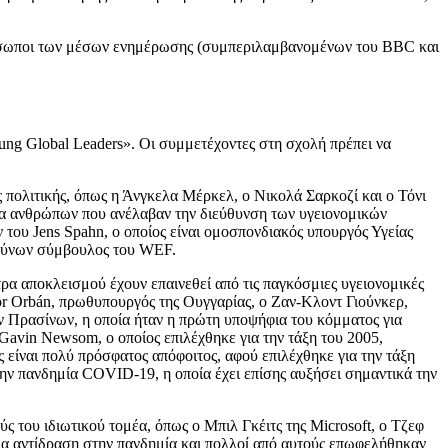
πρόσωποι των μέσων ενημέρωσης (συμπεριλαμβανομένων του BBC και
ng Global Leaders». Οι συμμετέχοντες στη σχολή πρέπει να
 πολιτικής, όπως η Άνγκελα Μέρκελ, ο Νικολά Σαρκοζί και ο Τόνι
τα ανθρώπων που ανέλαβαν την διεύθυνση των υγειονομικών
του Jens Spahn, ο οποίος είναι ομοσπονδιακός υπουργός Υγείας
ευθύνων σύμβουλος του WEF.
ρα αποκλεισμού έχουν επαινεθεί από τις παγκόσμιες υγειονομικές
tor Orbán, πρωθυπουργός της Ουγγαρίας, ο Ζαν-Κλοντ Γιούνκερ,
 Πρασίνων, η οποία ήταν η πρώτη υποψήφια του κόμματος για
 Gavin Newsom, ο οποίος επιλέχθηκε για την τάξη του 2005,
 είναι πολύ πρόσφατος απόφοιτος, αφού επιλέχθηκε για την τάξη
στην πανδημία COVID-19, η οποία έχει επίσης αυξήσει σημαντικά την
ς του ιδιωτικού τομέα, όπως ο Μπιλ Γκέιτς της Microsoft, ο Τζεφ
ια αντίδραση στην πανδημία και πολλοί από αυτούς επωφελήθηκαν