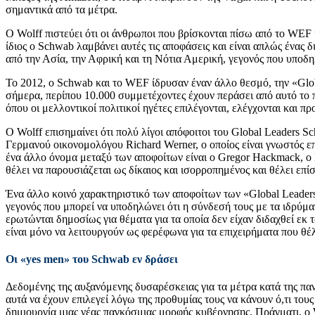
σημαντικά από τα μέτρα.
Ο Wolff πιστεύει ότι οι άνθρωποι που βρίσκονται πίσω από το WEF και
ίδιος ο Schwab λαμβάνει αυτές τις αποφάσεις και είναι απλώς ένας
από την Ασία, την Αφρική και τη Νότια Αμερική, γεγονός που υποδη
Το 2012, ο Schwab και το WEF ίδρυσαν έναν άλλο θεσμό, την «Glob
σήμερα, περίπου 10.000 συμμετέχοντες έχουν περάσει από αυτό το π
όπου οι μελλοντικοί πολιτικοί ηγέτες επιλέγονται, ελέγχονται και 
Ο Wolff επισημαίνει ότι πολύ λίγοι απόφοιτοι του Global Leaders S
Γερμανού οικονομολόγου Richard Werner, ο οποίος είναι γνωστός επι
ένα άλλο όνομα μεταξύ των αποφοίτων είναι ο Gregor Hackmack, ο Γ
θέλει να παρουσιάζεται ως δίκαιος και ισορροπημένος και θέλει επίση
Ένα άλλο κοινό χαρακτηριστικό των αποφοίτων των «Global Leaders»
γεγονός που μπορεί να υποδηλώνει ότι η σύνδεσή τους με τα ιδρύματ
ερωτώνται δημοσίως για θέματα για τα οποία δεν είχαν διδαχθεί εκ τ
είναι μόνο να λειτουργούν ως φερέφωνα για τα επιχειρήματα που θέ
Οι «
yes
men
» του
Schwab
εν δράσει
Δεδομένης της αυξανόμενης δυσαρέσκειας για τα μέτρα κατά της πανδ
αυτά να έχουν επιλεγεί λόγω της προθυμίας τους να κάνουν ό,τι του
δημιουργία μιας νέας παγκόσμιας μορφής κυβέρνησης. Πράγματι, ο Wo