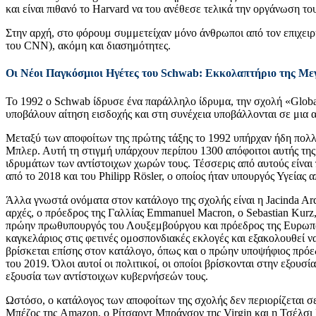
και είναι πιθανό το Harvard να του ανέθεσε τελικά την οργάνωση τ
Στην αρχή, στο φόρουμ συμμετείχαν μόνο άνθρωποι από τον επιχε
του CNN), ακόμη και διασημότητες.
Οι Νέοι Παγκόσμιοι Ηγέτες του Schwab: Εκκολαπτήριο της Μ
Το 1992 ο Schwab ίδρυσε ένα παράλληλο ίδρυμα, την σχολή «Globa
υποβάλουν αίτηση εισδοχής και στη συνέχεια υποβάλλονται σε μια α
Μεταξύ των αποφοίτων της πρώτης τάξης το 1992 υπήρχαν ήδη πολλο
Μπλερ. Αυτή τη στιγμή υπάρχουν περίπου 1300 απόφοιτοι αυτής τη
ιδρυμάτων των αντίστοιχων χωρών τους. Τέσσερις από αυτούς είναι
από το 2018 και του Philipp Rösler, ο οποίος ήταν υπουργός Υγεία
Άλλα γνωστά ονόματα στον κατάλογο της σχολής είναι η Jacinda Ard
αρχές, ο πρόεδρος της Γαλλίας Emmanuel Macron, ο Sebastian Kurz,
πρώην πρωθυπουργός του Λουξεμβούργου και πρόεδρος της Ευρωπαϊ
καγκελάριος στις φετινές ομοσπονδιακές εκλογές και εξακολουθεί ν
βρίσκεται επίσης στον κατάλογο, όπως και ο πρώην υποψήφιος πρόε
του 2019. Όλοι αυτοί οι πολιτικοί, οι οποίοι βρίσκονται στην εξου
εξουσία των αντίστοιχων κυβερνήσεών τους.
Ωστόσο, ο κατάλογος των αποφοίτων της σχολής δεν περιορίζεται σε
Μπέζος της Amazon, ο Ρίτσαρντ Μπράνσον της Virgin και η Τσέλσι