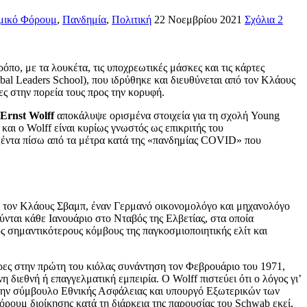
μικό Φόρουμ
,
Πανδημία
,
Πολιτική
22 Νοεμβρίου 2021
Σχόλια 2
πο, με τα λουκέτα, τις υποχρεωτικές μάσκες και τις κάρτες
l Leaders School), που ιδρύθηκε και διευθύνεται από τον Κλάους
ς στην πορεία τους προς την κορυφή.
Ernst Wolff
αποκάλυψε ορισμένα στοιχεία για τη σχολή Young
και ο Wolff είναι κυρίως γνωστός ως επικριτής του
ζέντα πίσω από τα μέτρα κατά της «πανδημίας COVID» που
ό τον Κλάους Σβαμπ, έναν Γερμανό οικονομολόγο και μηχανολόγο
ύνται κάθε Ιανουάριο στο Νταβός της Ελβετίας, στα οποία
υς σημαντικότερους κόμβους της παγκοσμιοποιητικής ελίτ και
ες στην πρώτη του κιόλας συνάντηση τον Φεβρουάριο του 1971,
 διεθνή ή επαγγελματική εμπειρία. Ο Wolff πιστεύει ότι ο λόγος γι’
πρώην σύμβουλο Εθνικής Ασφάλειας και υπουργό Εξωτερικών των
όρουμ διοίκησης κατά τη διάρκεια της παρουσίας του Schwab εκεί,