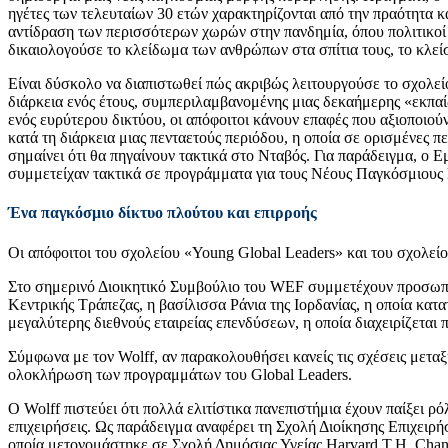
ηγέτες των τελευταίων 30 ετών χαρακτηρίζονται από την πραότητα 
αντίδραση των περισσότερων χωρών στην πανδημία, όπου πολιτικοί π
δικαιολογούσε το κλείδωμα των ανθρώπων στα σπίτια τους, το κλεί
Είναι δύσκολο να διαπιστωθεί πώς ακριβώς λειτουργούσε το σχολείο,
διάρκεια ενός έτους, συμπεριλαμβανομένης μιας δεκαήμερης «εκπαίδ
ενός ευρύτερου δικτύου, οι απόφοιτοι κάνουν επαφές που αξιοποιο
κατά τη διάρκεια μιας πενταετούς περιόδου, η οποία σε ορισμένες 
σημαίνει ότι θα πηγαίνουν τακτικά στο Νταβός. Για παράδειγμα, ο Ε
συμμετείχαν τακτικά σε προγράμματα για τους Νέους Παγκόσμιους Η
Ένα παγκόσμιο δίκτυο πλούτου και επιρροής
Οι απόφοιτοι του σχολείου «Young Global Leaders» και του σχολε
Στο σημερινό Διοικητικό Συμβούλιο του WEF συμμετέχουν προσωπι
Κεντρικής Τράπεζας, η βασίλισσα Ράνια της Ιορδανίας, η οποία κατα
μεγαλύτερης διεθνούς εταιρείας επενδύσεων, η οποία διαχειρίζεται
Σύμφωνα με τον Wolff, αν παρακολουθήσει κανείς τις σχέσεις μεταξ
ολοκλήρωση των προγραμμάτων του Global Leaders.
Ο Wolff πιστεύει ότι πολλά ελιτίστικα πανεπιστήμια έχουν παίξει ρό
επιχειρήσεις. Ως παράδειγμα αναφέρει τη Σχολή Διοίκησης Επιχειρ
οποία μετονομάστηκε σε Σχολή Δημόσιας Υγείας Harvard T.H. Chan