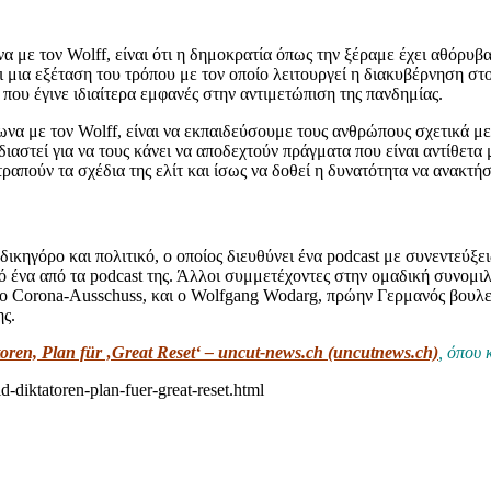
 με τον Wolff, είναι ότι η δημοκρατία όπως την ξέραμε έχει αθόρυβα
τι μια εξέταση του τρόπου με τον οποίο λειτουργεί η διακυβέρνηση σ
που έγινε ιδιαίτερα εμφανές στην αντιμετώπιση της πανδημίας.
α με τον Wolff, είναι να εκπαιδεύσουμε τους ανθρώπους σχετικά με τ
διαστεί για να τους κάνει να αποδεχτούν πράγματα που είναι αντίθετ
απούν τα σχέδια της ελίτ και ίσως να δοθεί η δυνατότητα να ανακτήσο
δικηγόρο και πολιτικό, ο οποίος διευθύνει ένα podcast με συνεντεύξει
ό ένα από τα podcast της. Άλλοι συμμετέχοντες στην ομαδική συνομιλί
το Corona-Ausschuss, και ο Wolfgang Wodarg, πρώην Γερμανός βουλε
ς.
ren, Plan für ‚Great Reset‘ – uncut-news.ch (uncutnews.ch)
, όπου 
-diktatoren-plan-fuer-great-reset.html