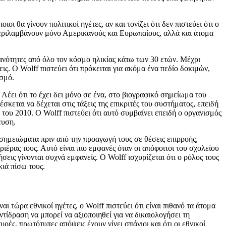
ι θα γίνουν πολιτικοί ηγέτες, αν και τονίζει ότι δεν πιστεύει ότι ο
ν περιλαμβάνουν μόνο Αμερικανούς και Ευρωπαίους, αλλά και άτομα
ανότητες από όλο τον κόσμο ηλικίας κάτω των 30 ετών. Μέχρι
ς. Ο Wolff πιστεύει ότι πρόκειται για ακόμα ένα πεδίο δοκιμών,
ισμό.
Λέει ότι το έχει δει μόνο σε ένα, στο βιογραφικό σημείωμα του
κεται να δέχεται στις τάξεις της επικριτές του συστήματος, επειδή
του 2010. Ο Wolff πιστεύει ότι αυτό συμβαίνει επειδή ο οργανισμός
ευση.
 σημειώματα πριν από την προαγωγή τους σε θέσεις επιρροής,
ιέρας τους. Αυτό είναι πιο εμφανές όταν οι απόφοιτοι του σχολείου
σεις γίνονται συχνά εμφανείς. Ο Wolff ισχυρίζεται ότι ο ρόλος τους
κιά πίσω τους.
 τώρα εθνικοί ηγέτες, ο Wolff πιστεύει ότι είναι πιθανό τα άτομα
ντίδραση να μπορεί να αξιοποιηθεί για να δικαιολογήσει τη
ές, πρωτότυπες απόψεις έχουν γίνει σπάνιοι και ότι οι εθνικοί