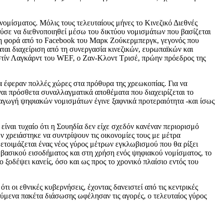
νομίσματος. Μόλις τους τελευταίους μήνες το Κινεζικό Διεθνές
ούσε να διεθνοποιηθεί μέσω του δικτύου νομισμάτων που βασίζεται
ώτη φορά από το Facebook του Μαρκ Ζούκερμπεργκ, γεγονός που
αται διαχείριση από τη συνεργασία κινεζικών, ευρωπαϊκών και
στίν Λαγκάρντ του WEF, ο Ζαν-Κλοντ Τρισέ, πρώην πρόεδρος της
α έφεραν πολλές χώρες στα πρόθυρα της χρεωκοπίας. Για να
ναι πρόσθετα συναλλαγματικά αποθέματα που διαχειρίζεται το
ισαγωγή ψηφιακών νομισμάτων έγινε ξαφνικά προτεραιότητα -και ίσως
ίναι τυχαίο ότι η Σουηδία δεν είχε σχεδόν κανέναν περιορισμό
ν χρειάστηκε να συντρίψουν τις οικονομίες τους με μέτρα
ετοιμάζεται ένας νέος γύρος μέτρων εγκλωβισμού που θα ρίξει
ύ βασικού εισοδήματος και στη χρήση ενός ψηφιακού νομίσματος, το
ο ξοδέψει κανείς, όσο και ως προς το χρονικό πλαίσιο εντός του
ι οι εθνικές κυβερνήσεις, έχοντας δανειστεί από τις κεντρικές
ούμενα πακέτα διάσωσης ωφέλησαν τις αγορές, ο τελευταίος γύρος