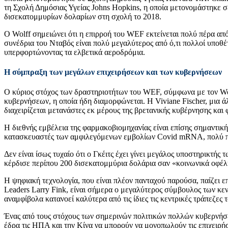
τη Σχολή Δημόσιας Υγείας Johns Hopkins, η οποία μετονομάστηκε 
δισεκατομμυρίων δολαρίων στη σχολή το 2018.
Ο Wolff σημειώνει ότι η επιρροή του WEF εκτείνεται πολύ πέρα απ
συνέδρια του Νταβός είναι πολύ μεγαλύτερος από ό,τι πολλοί υποθ
υπερφορτώνοντας τα ελβετικά αεροδρόμια.
Η σύμπραξη των μεγάλων επιχειρήσεων και των κυβερνήσεων
Ο κύριος στόχος των δραστηριοτήτων του WEF, σύμφωνα με τον Wol
κυβερνήσεων, η οποία ήδη διαμορφώνεται. Η Viviane Fischer, μια ά
διαχειρίζεται μετανάστες εκ μέρους της βρετανικής κυβέρνησης και
Η διεθνής εμβέλεια της φαρμακοβιομηχανίας είναι επίσης σημαντική: 
κατασκευαστές των αμφιλεγόμενων εμβολίων Covid mRNA, πολύ πρι
Δεν είναι ίσως τυχαίο ότι ο Γκέιτς έχει γίνει μεγάλος υποστηρικτής
κέρδισε περίπου 200 δισεκατομμύρια δολάρια σαν «κοινωνικά οφέλη
Η ψηφιακή τεχνολογία, που είναι πλέον πανταχού παρούσα, παίζει επ
Leaders Larry Fink, είναι σήμερα ο μεγαλύτερος σύμβουλος των κε
αναμφίβολα κατανοεί καλύτερα από τις ίδιες τις κεντρικές τράπεζες 
Ένας από τους στόχους των σημερινών πολιτικών πολλών κυβερνήσεω
έδρα τις ΗΠΑ και την Κίνα να μπορούν να μονοπωλούν τις επιχειρήσ