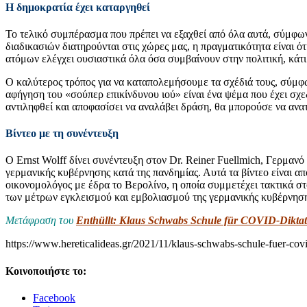
Η δημοκρατία έχει καταργηθεί
Το τελικό συμπέρασμα που πρέπει να εξαχθεί από όλα αυτά, σύμφωνα
διαδικασιών διατηρούνται στις χώρες μας, η πραγματικότητα είναι ό
ατόμων ελέγχει ουσιαστικά όλα όσα συμβαίνουν στην πολιτική, κάτι 
Ο καλύτερος τρόπος για να καταπολεμήσουμε τα σχέδιά τους, σύμφων
αφήγηση του «σούπερ επικίνδυνου ιού» είναι ένα ψέμα που έχει σχε
αντιληφθεί και αποφασίσει να αναλάβει δράση, θα μπορούσε να ανατρ
Βίντεο με τη συνέντευξη
Ο Ernst Wolff δίνει συνέντευξη στον Dr. Reiner Fuellmich, Γερμανό 
γερμανικής κυβέρνησης κατά της πανδημίας. Αυτά τα βίντεο είναι απ
οικονομολόγος με έδρα το Βερολίνο, η οποία συμμετέχει τακτικά σ
των μέτρων εγκλεισμού και εμβολιασμού της γερμανικής κυβέρνηση
Μετάφραση του
Enthüllt: Klaus Schwabs Schule für COVID-Diktato
https://www.hereticalideas.gr/2021/11/klaus-schwabs-schule-fuer-covid
Κοινοποιήστε το:
Facebook