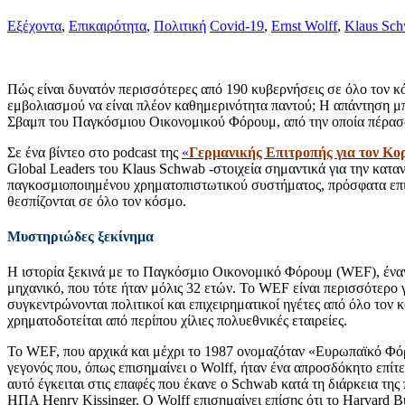
Εξέχοντα
,
Επικαιρότητα
,
Πολιτική
Covid-19
,
Ernst Wolff
,
Klaus Sc
Πώς είναι δυνατόν περισσότερες από 190 κυβερνήσεις σε όλο τον κό
εμβολιασμού να είναι πλέον καθημερινότητα παντού; Η απάντηση μ
Σβαμπ του Παγκόσμιου Οικονομικού Φόρουμ, από την οποία πέρασαν 
Σε ένα βίντεο στο podcast της
«
Γερμανικής Επιτροπής για τον Κο
Global Leaders του Klaus Schwab -στοιχεία σημαντικά για την κατα
παγκοσμιοποιημένου χρηματοπιστωτικού συστήματος, πρόσφατα επι
θεσπίζονται σε όλο τον κόσμο.
Μυστηριώδες ξεκίνημα
Η ιστορία ξεκινά με το Παγκόσμιο Οικονομικό Φόρουμ (WEF), έναν
μηχανικό, που τότε ήταν μόλις 32 ετών. Το WEF είναι περισσότερο 
συγκεντρώνονται πολιτικοί και επιχειρηματικοί ηγέτες από όλο τον
χρηματοδοτείται από περίπου χίλιες πολυεθνικές εταιρείες.
Το WEF, που αρχικά και μέχρι το 1987 ονομαζόταν «Ευρωπαϊκό Φόρ
γεγονός που, όπως επισημαίνει ο Wolff, ήταν ένα απροσδόκητο επίτε
αυτό έγκειται στις επαφές που έκανε ο Schwab κατά τη διάρκεια τ
ΗΠΑ Henry Kissinger. Ο Wolff επισημαίνει επίσης ότι το Harvard B