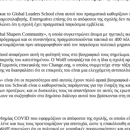
 το Global Leaders School είναι αυτοί που πραγματικά καθορίζουν ποιο
 διαμεσολαβητής. Επισημαίνει επίσης ότι οι απόφοιτοι της σχολής δε
λώνει ότι η σχολή έχει πραγματικά παγκόσμια εμβέλεια.
al Shapers Community», η οποία συγκεντρώνει άτομα με ηγετικές ικ
ρόγραμμα και οι συναντήσεις πραγματοποιούνται τακτικά σε 400 πόλει
προετοιμάζονται πριν απορροφηθούν από τον παγκόσμιο πολιτικό μηχαν
chool αναφέρουν αυτή τη φοίτησή τους στο βιογραφικό τους σημείωμα. 
κριτής του κατεστημένου. Ο Wolff υποψιάζεται ότι η ίδια η σχολή αρέσ
ερμανός επικεφαλής του Change.org, ο οποίος συμμετείχε στην τάξη 
ς να διασφαλίσει ότι οι επικριτές του είναι μια ελεγχόμενη αντιπολίτ
 είναι ότι οι περισσότεροι από αυτούς έχουν πολύ αραιά βιογραφικά
α του Schwab είναι ο καθοριστικός παράγοντας για την έναρξη της καρ
ων προτέρων, και οι δυσκολίες τους να απαντήσουν σε αυτές τις ερωτή
λουν να συζητηθούν στο δημόσιο διάλογο αυτοί που βρίσκονται στη σ
ημίας COVID που εφαρμόζουν οι απόφοιτοι της σχολής, οι οποίοι είναι
ς λένε και πως τους προετοιμάζουν για αποτυχία, ώστε η επακόλουθη α
lff σημειώνει ότι οι πολιτικοί με μοναδικές προσωπικότητες και ισχυρ