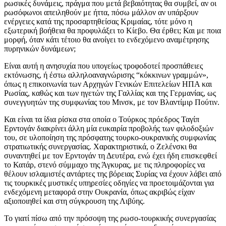
ρωσικές δυνάμεις, πράγμα που μετά βεβαιότητας θα συμβεί, αν οι
ρωσόφωνοι απειληθούν με ήττα, πόσω μάλλον αν υπάρξουν
ενέργειες κατά της προσαρτηθείσας Κριμαίας, τότε μόνο η
εξωτερική βοήθεια θα προφυλάξει το Κίεβο. Θα έρθει; Και με ποια
μορφή, όταν κάτι τέτοιο θα ανοίγει το ενδεχόμενο αναμέτρησης
πυρηνικών δυνάμεων;
Είναι αυτή η ανησυχία που υπογείως τροφοδοτεί προσπάθειες
εκτόνωσης, ή έστω αλληλοαναγνώρισης “κόκκινων γραμμών»,
όπως η επικοινωνία των Αρχηγών Γενικών Επιτελείων ΗΠΑ και
Ρωσίας, καθώς και των ηγετών της Γαλλίας και της Γερμανίας, ως
συνεγγυητών της συμφωνίας του Μινσκ, με τον Βλαντίμιρ Πούτιν.
Και είναι τα ίδια ρίσκα στα οποία ο Τούρκος πρόεδρος Ταγίπ
Ερντογάν διακρίνει άλλη μία ευκαιρία προβολής των φιλοδοξιών
του, σε υλοποίηση της πρόσφατης τουρκο-ουκρανικής συμφωνίας
στρατιωτικής συνεργασίας. Χαρακτηριστικά, ο Ζελένσκι θα
συναντηθεί με τον Ερντογάν τη Δευτέρα, ενώ έχει ήδη επισκεφθεί
το Κατάρ, στενό σύμμαχο της Άγκυρας, με τις πληροφορίες να
θέλουν ισλαμιστές αντάρτες της βόρειας Συρίας να έχουν λάβει από
τις τουρκικές μυστικές υπηρεσίες οδηγίες να προετοιμάζονται για
ενδεχόμενη μεταφορά στην Ουκρανία, όπως ακριβώς είχαν
αξιοποιηθεί και στη σύγκρουση της Λιβύης.
Το γιατί πίσω από την πρόσοψη της ρωσο-τουρκικής συνεργασίας