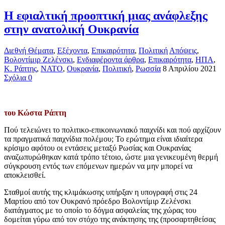
Η εφιαλτική προοπτική μιας ανάφλεξης
στην ανατολική Ουκρανία
Διεθνή Θέματα
,
Εξέχοντα
,
Επικαιρότητα
,
Πολιτική
Απόψεις
,
Βολοντίμιρ Ζελένσκι
,
Ενδιαφέροντα άρθρα
,
Επικαιρότητα
,
ΗΠΑ
,
Κ. Ράπτης
,
ΝΑΤΟ
,
Ουκρανία
,
Πολιτική
,
Ρωσσία
8 Απριλίου 2021
Σχόλια 0
του Κώστα Ράπτη
Πού τελειώνει το πολιτικο-επικοινωνιακό παιχνίδι και πού αρχίζουν
τα πραγματικά παιχνίδια πολέμου; Το ερώτημα είναι ιδιαίτερα
κρίσιμο αφότου οι εντάσεις μεταξύ Ρωσίας και Ουκρανίας
αναζωπυρώθηκαν κατά τρόπο τέτοιο, ώστε μια γενικευμένη θερμή
σύγκρουση εντός των επόμενων ημερών να μην μπορεί να
αποκλεισθεί.
Σταθμοί αυτής της κλιμάκωσης υπήρξαν η υπογραφή στις 24
Μαρτίου από τον Ουκρανό πρόεδρο Βολοντίμιρ Ζελένσκι
διατάγματος με το οποίο το δόγμα ασφαλείας της χώρας του
δομείται γύρω από τον στόχο της ανάκτησης της (προσαρτηθείσας