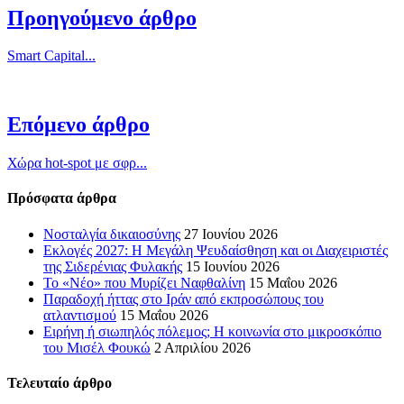
Προηγούμενο άρθρο
Smart Capital...
Επόμενο άρθρο
Χώρα hot-spot με σφρ...
Πρόσφατα άρθρα
Νοσταλγία δικαιοσύνης
27 Ιουνίου 2026
Εκλογές 2027: Η Μεγάλη Ψευδαίσθηση και οι Διαχειριστές
της Σιδερένιας Φυλακής
15 Ιουνίου 2026
Το «Νέο» που Μυρίζει Ναφθαλίνη
15 Μαΐου 2026
Παραδοχή ήττας στο Ιράν από εκπροσώπους του
ατλαντισμού
15 Μαΐου 2026
Ειρήνη ή σιωπηλός πόλεμος; Η κοινωνία στο μικροσκόπιο
του Μισέλ Φουκώ
2 Απριλίου 2026
Τελευταίο άρθρο