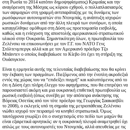
στη Ρωσία το 2014 κατόπιν δημοψηφίσματος) Κριμαίας και την
αναγόρευση της Μόσχας ως κύριου εχθρού, ο πολλαπλασιασμός
των αψιμαχιών στη γραμμή αντιπαράταξης με τις δυνάμεις των
ρωσόφωνων αυτονομιστών στο Ντονμπάς, η ανάπτυξη ισχυρών
ρωσικών δυνάμεων από την άλλη πλευρά των συνόρων, η οποία
καταγγέλθηκε ομόθυμα στη Δύση ως προετοιμασία εισβολής,
καθώς και η ενίσχυση της αποστολής αμερικανικού στρατιωτικού
υλικού στην Ουκρανία. Σημαντικότερη όλων, η πρωτοβουλία του
Ζελένσκι να επικοινωνήσει με τον Γ.Γ. του ΝΑΤΟ Γενς
Στόλτενμπεργκ αλλά και με τον Αμερικανό πρόεδρο Τζο
Μπάιντεν ο οποίος διαβεβαίωσε το Κίεβο ότι έχει τη στήριξη της
Ουάσιγκτον.
Είναι η ερμηνεία αυτής της τελευταίας διαβεβαίωσης που θα κρίνει
την έκβαση των πραγμάτων. Πιεζόμενος από την ένοπλη ακροδεξιά
εντός της χώρας του να “επιδείξει πυγμή” και καλυπτόμενος από το
ότι η Δύση έχει πλήρη έλεγχο του αφηγήματος, που θα επιτρέψει να
παρουσιαστεί ακόμη και μια ουκρανική επιθετική πρωτοβουλία ως
ρωσική εισβολή (όπως συνέβη με την απόπειρα ανάκτησης της
Βόρειας Οσετίας από τον τότε πρόεδρο της Γεωργίας Σαακασβίλι
το 2008), ο εκλεγείς υπό τη σημαία της μετριοπάθειας Ζελένσκι
νιώθει ισχυρό τον πειρασμό να κινηθεί στρατιωτικά. Όμως
ταυτόχρονα γνωρίζει ότι ο συσχετισμός στο πεδίο των μαχών θα
είναι εξαιρετικά αρνητικός: αν η ουκρανική πλευρά αναμετρηθεί όχι
απλώς με τους αυτονομιστές του Ντονμπάς, αλλά απευθείας με τις