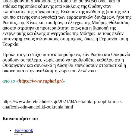
κυοφορούνται συγκρούσεις τέτοιου τύπου αναδεικνύει και τα
επίδικα της επιδιωκόμενης από κύκλους της Ουάσιγκτον
κλιμάκωσης της σύγκρουσης. Ενώπιον της ανάδυσης (και της όλο
και πιο στενής συνεργασίας) των ευρασιατικών δυνάμεων, ήτοι της
Ρωσίας, της Κίνας και του Ιράν, ο έλεγχος της Μαύρης Θάλασσας
αποκτά στρατηγική προτεραιότητα, όπως και η διακοπή της
ενεργειακής και άλλης συνεργασίας της Μόσχας με τους πλέον
αυτονομημένους ατλαντικούς συμμάχους, όπως η Γερμανία και η
Τουρκία.
Πρόκειται για στόχο αυτοεκπληρούμενο, εάν Ρωσία και Ουκρανία
συρθούν σε πόλεμο, χωρίς αυτό να προϋποθέτει καθόλου ότι η
Ουάσιγκτον και συνολικά η Δύση θα επενδύσουν στρατιωτικά ή
οικονομικά στην αναλώσιμη χώρα του Ζελένσκι.
από το «
https://www.capital.gr/
»
https://www.hereticalideas.gr/2021/04/i-efialtiki-prooptiki-mias-
anaflexis-stin-anatoliki-oukrania.html
Κοινοποιήστε το:
Facebook