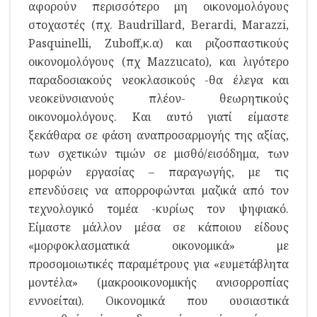
αφορούν περισσότερο μη οικονομολόγους
στοχαστές (πχ. Baudrillard, Berardi, Marazzi,
Pasquinelli, Zuboff,κ.α) και ριζοσπαστικούς
οικονομολόγους (πχ Mazzucato), και λιγότερο
παραδοσιακούς νεοκλασικούς -θα έλεγα και
νεοκεϋνσιανούς πλέον- θεωρητικούς
οικονομολόγους. Και αυτό γιατί είμαστε
ξεκάθαρα σε φάση αναπροσαρμογής της αξίας,
των σχετικών τιμών σε μισθό/εισόδημα, των
μορφών εργασίας – παραγωγής, με τις
επενδύσεις να απορροφώνται μαζικά από τον
τεχνολογικό τομέα -κυρίως τον ψηφιακό.
Είμαστε μάλλον μέσα σε κάποιου είδους
«μορφοκλασματικά οικονομικά» με
προσομοιωτικές παραμέτρους για «ευμετάβλητα
μοντέλα» (μακροοικονομικής ανισορροπίας
εννοείται). Οικονομικά που ουσιαστικά