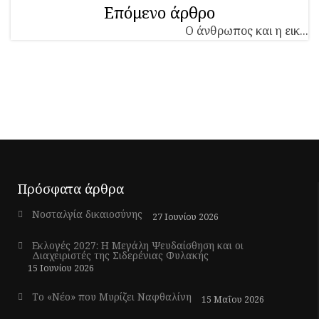
Επόμενο άρθρο
Ο άνθρωπος και η εικ...
Πρόσφατα άρθρα
Νοσταλγία δικαιοσύνης
27 Ιουνίου 2026
Εκλογές 2027: Η Μεγάλη Ψευδαίσθηση και οι
Διαχειριστές της Σιδερένιας Φυλακής
15 Ιουνίου 2026
Το «Νέο» που Μυρίζει Ναφθαλίνη
15 Μαΐου 2026