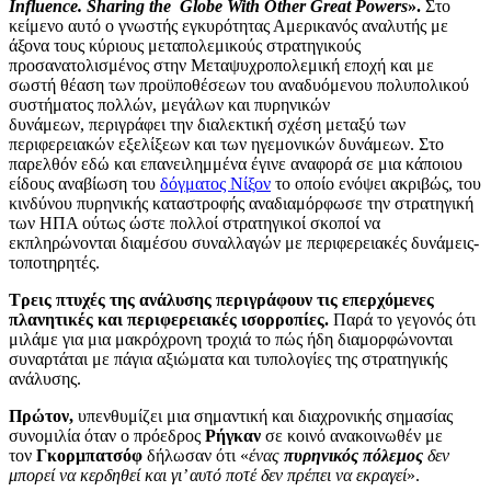
Influence. Sharing the Globe With Other Great Powers
».
Στο
κείμενο αυτό ο γνωστής εγκυρότητας Αμερικανός αναλυτής με
άξονα τους κύριους μεταπολεμικούς στρατηγικούς
προσανατολισμένος στην Μεταψυχροπολεμική εποχή και με
σωστή θέαση των προϋποθέσεων του αναδυόμενου πολυπολικού
συστήματος πολλών, μεγάλων και πυρηνικών
δυνάμεων, περιγράφει την διαλεκτική σχέση μεταξύ των
περιφερειακών εξελίξεων και των ηγεμονικών δυνάμεων. Στο
παρελθόν εδώ και επανειλημμένα έγινε αναφορά σε μια κάποιου
είδους αναβίωση του
δόγματος Νίξον
το οποίο ενόψει ακριβώς, του
κινδύνου πυρηνικής καταστροφής αναδιαμόρφωσε την στρατηγική
των ΗΠΑ ούτως ώστε πολλοί στρατηγικοί σκοποί να
εκπληρώνονται διαμέσου συναλλαγών με περιφερειακές δυνάμεις-
τοποτηρητές.
Τρεις πτυχές της ανάλυσης περιγράφουν τις επερχόμενες
πλανητικές και περιφερειακές ισορροπίες.
Παρά το γεγονός ότι
μιλάμε για μια μακρόχρονη τροχιά το πώς ήδη διαμορφώνονται
συναρτάται με πάγια αξιώματα και τυπολογίες της στρατηγικής
ανάλυσης.
Πρώτον,
υπενθυμίζει μια σημαντική και διαχρονικής σημασίας
συνομιλία όταν ο πρόεδρος
Ρήγκαν
σε κοινό ανακοινωθέν με
τον
Γκορμπατσόφ
δήλωσαν ότι «
ένας
πυρηνικός πόλεμος
δεν
μπορεί να κερδηθεί και γι’ αυτό ποτέ δεν πρέπει να εκραγεί
».