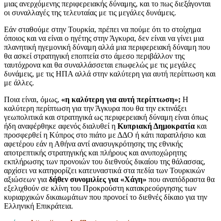
μιας ανερχόμενης περιφερειακής δύναμης, και το πως διεξάγονται
οι συναλλαγές της τελευταίας με τις μεγάλες δυνάμεις.
Εάν σταθούμε στην Τουρκία, πρέπει να πούμε ότι το στοίχημα
όποιος και να είναι ο ηγέτης στην Άγκυρα, δεν είναι να γίνει μια
πλανητική ηγεμονική δύναμη αλλά μια περιφερειακή δύναμη που
θα ασκεί στρατηγική εποπτεία στο άμεσο περιβάλλον της
ταυτόχρονα και θα συναλλάσσεται επωφελώς με τις μεγάλες
δυνάμεις, με τις ΗΠΑ αλλά στην καλύτερη για αυτή περίπτωση και
με άλλες.
Ποια είναι, όμως,
«η καλύτερη για αυτή περίπτωση»;
Η
καλύτερη περίπτωση για την Άγκυρα που θα την εκτινάξει
γεωπολιτικά και στρατηγικά ως περιφερειακή δύναμη είναι όπως
ήδη αναφέρθηκε αφενός διαλυθεί η
Κυπριακή Δημοκρατία
και
προσφερθεί η Κύπρος στο πιάτο με ΔΔΟ ή κάτι παραπλήσιο και
αφετέρου εάν η Αθήνα αντί ανασυγκρότησης της εθνικής
αποτρεπτικής στρατηγικής και πλήρους και ανυποχώρητης
εκπλήρωσης των προνοιών του διεθνούς δικαίου της θάλασσας,
αρχίσει να κατηφορίζει κατευναστικά στα πεδία των Τουρκικών
αξιώσεων για
δήθεν συνομιλίες για «Χάγη»
που αναπόδραστα θα
εξελιχθούν σε κλίνη του Προκρούστη κατακρεούργησης των
κυριαρχικών δικαιωμάτων που προνοεί το διεθνές δίκαιο για την
Ελληνική Επικράτεια.