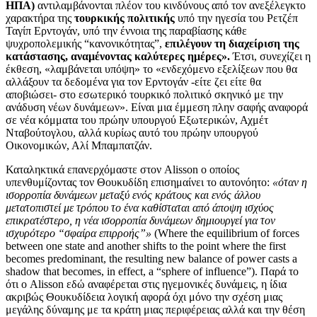
ΗΠΑ)
αντιλαμβάνονται πλέον του κινδύνους από τον ανεξέλεγκτο
χαρακτήρα της
τουρκικής πολιτικής
υπό την ηγεσία του Ρετζέπ
Ταγίπ Ερντογάν, υπό την έννοια της παραβίασης κάθε
ψυχροπολεμικής “κανονικότητας”,
επιλέγουν τη διαχείριση της
κατάστασης, αναμένοντας καλύτερες ημέρες».
Έτσι, συνεχίζει η
έκθεση, «λαμβάνεται υπόψη» το «ενδεχόμενο εξελίξεων που θα
αλλάξουν τα δεδομένα για τον Ερντογάν -είτε ζει είτε θα
αποβιώσει- στο εσωτερικό τουρκικό πολιτικό σκηνικό με την
ανάδυση νέων δυνάμεων». Είναι μια έμμεση πλην σαφής αναφορά
σε νέα κόμματα του πρώην υπουργού Εξωτερικών, Αχμέτ
Νταβούτογλου, αλλά κυρίως αυτό του πρώην υπουργού
Οικονομικών, Αλί Μπαμπατζάν.
Καταληκτικά επανερχόμαστε στον Alisson ο οποίος
υπενθυμίζοντας τον Θουκυδίδη επισημαίνει το αυτονόητο:
«όταν η
ισορροπία δυνάμεων μεταξύ ενός κράτους και ενός άλλου
μετατοπιστεί με τρόπου το ένα καθίσταται από άποψη ισχύος
επικρατέστερο, η νέα ισορροπία δυνάμεων δημιουργεί για τον
ισχυρότερο “σφαίρα επιρροής”»
(Where the equilibrium of forces
between one state and another shifts to the point where the first
becomes predominant, the resulting new balance of power casts a
shadow that becomes, in effect, a “sphere of influence”). Παρά το
ότι ο Alisson εδώ αναφέρεται στις ηγεμονικές δυνάμεις, η ίδια
ακριβώς Θουκυδίδεια λογική αφορά όχι μόνο την σχέση μιας
μεγάλης δύναμης με τα κράτη μιας περιφέρειας αλλά και την θέση