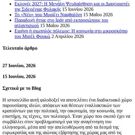
Εκλογές 2027: Η Μεγάλη Ψευδαίσθηση και οι Διαχειριστές
της Σιδερένιας Φυλακής
15 Ιουνίου 2026
Το «Νέο» που Μυρίζει Ναφθαλίνη
15 Μαΐου 2026
Παραδοχή ήττας στο Ιράν από εκπροσώπους του
ατλαντισμού
15 Μαΐου 2026
Ειρήνη ή σιωπηλός πόλεμος; Η κοινωνία στο μικροσκόπιο
του Μισέλ Φουκώ
2 Απριλίου 2026
Τελευταίο άρθρο
27 Ιουνίου, 2026
15 Ιουνίου, 2026
Σχετικά με το Blog
Η ιστοσελίδα αυτή φιλοδοξεί να αποτελέσει ένα διαδικτυακό χώρο
παρουσίασης ιδεών, απόψεων και θέσεων εναλλακτικών των
κρατούντων για την πολιτική, την οικονομία, την κοινωνία, την
επιστήμη, τις τέχνες, τον πολιτισμό. Έναν χώρο που σκοπό έχει να
συμβάλλει στον προβληματισμό για την αναγέννηση του
ελληνισμού, μέσα από την απελευθέρωση από τα δεσμά της
ευρωκρατίας και της αιώνιας εξάρτησης της χώρας μας από τις