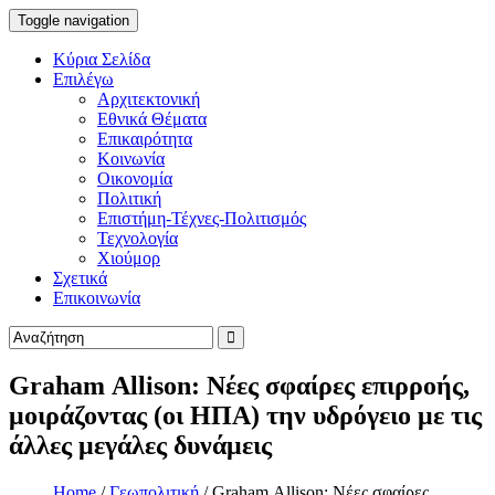
Toggle navigation
Κύρια Σελίδα
Επιλέγω
Αρχιτεκτονική
Εθνικά Θέματα
Επικαιρότητα
Κοινωνία
Οικονομία
Πολιτική
Επιστήμη-Τέχνες-Πολιτισμός
Τεχνολογία
Χιούμορ
Σχετικά
Επικοινωνία
Graham Allison: Νέες σφαίρες επιρροής,
μοιράζοντας (οι ΗΠΑ) την υδρόγειο με τις
άλλες μεγάλες δυνάμεις
Home
/
Γεωπολιτική
/
Graham Allison: Νέες σφαίρες