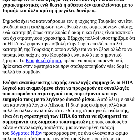
χαρακτηριστικές ενώ θεατά ή αθέατα δεν αποκλείονται με το
Ισραήλ και άλλα κράτη ή μεγάλες δυνάμεις.
Σημασία έχει να κατανοήσουμε εάν η ισχύς της Τουρκίας κινείται
ανοδικά και η εκπλήρωση των εθνικών της συμφερόντων επίσης,
ενώ κατατριβή όπως στην Συρία ή ακόμη και ήττες είναι τακτικού
και όχι στρατηγικού χαρακτήρα. Εξαρχής πολλοί υποστηρίξαμε ότι
οι ΗΠΑ ανέχτηκαν την εισβολή στην Συρία επειδή αποτελεί
κατατριβή της Τουρκίας η οποία ενδέχεται να το ξέρει αλλά το να
παραμείνει παίχτης στο Κουρδικό είναι πολύ πιο σημαντικό
ζήτημα. Το
Κουρδικό ζήτημα
, πρέπει να πούμε παρενθετικά,
βρίσκεται στην αφετηρία και πριν σταθεροποιηθούν νέες δομές
πολλά θα συμβούν.
Ενόψει αναπόφευκτης ψυχρής εναλλαγής συμμαχιών οι ΗΠΑ
λογικό και αναμενόμενο είναι να προχωρούν σε συναλλαγές
που αφορούν τα στρατηγικά τους συμφέροντα και την
ευημερία τους με το λιγότερο δυνατό ρίσκο.
Αυτό λέει με απλά
και κατανοητά λόγια ο
Alisson
. Η δική μας εκτίμηση αλλά και
πολλών άλλων αναλυτών στα πεδία της στρατηγικής ανάλυσης,
είναι ότι
η στρατηγική των ΗΠΑ θα τείνει να
εξυπηρετεί τα
συμφέροντά της διαμέσου τοποτηρητών
με τους οποίους θα
κάνουν συναλλαγές, τουτέστιν, μια ανανεωμένη εκδοχή
του
δόγματος Νίξον
προσαρμοσμένη σε ένα ολοένα πιο ώριμο
πολυπολικό σύστημα με την ισχύ της Κίνας, πρωτίστως, σε