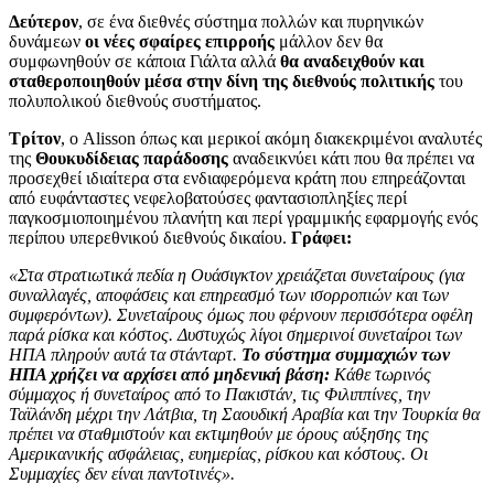
Δεύτερον
, σε ένα διεθνές σύστημα πολλών και πυρηνικών
δυνάμεων
οι νέες σφαίρες επιρροής
μάλλον δεν θα
συμφωνηθούν σε κάποια Γιάλτα αλλά
θα αναδειχθούν και
σταθεροποιηθούν μέσα στην δίνη της διεθνούς πολιτικής
του
πολυπολικού διεθνούς συστήματος.
Τρίτον
, ο Alisson όπως και μερικοί ακόμη διακεκριμένοι αναλυτές
της
Θουκυδίδειας παράδοσης
αναδεικνύει κάτι που θα πρέπει να
προσεχθεί ιδιαίτερα στα ενδιαφερόμενα κράτη που επηρεάζονται
από ευφάνταστες νεφελοβατούσες φαντασιοπληξίες περί
παγκοσμιοποιημένου πλανήτη και περί γραμμικής εφαρμογής ενός
περίπου υπερεθνικού διεθνούς δικαίου.
Γράφει:
«Στα στρατιωτικά πεδία η Ουάσιγκτον χρειάζεται συνεταίρους (για
συναλλαγές, αποφάσεις και επηρεασμό των ισορροπιών και των
συμφερόντων). Συνεταίρους όμως που φέρνουν περισσότερα οφέλη
παρά ρίσκα και κόστος. Δυστυχώς λίγοι σημερινοί συνεταίροι των
ΗΠΑ πληρούν αυτά τα στάνταρτ.
Το σύστημα συμμαχιών των
ΗΠΑ χρήζει να αρχίσει από μηδενική βάση:
Κάθε τωρινός
σύμμαχος ή συνεταίρος από το Πακιστάν, τις Φιλιππίνες, την
Ταϊλάνδη μέχρι την Λάτβια, τη Σαουδική Αραβία και την Τουρκία θα
πρέπει να σταθμιστούν και εκτιμηθούν με όρους αύξησης της
Αμερικανικής ασφάλειας, ευημερίας, ρίσκου και κόστους. Οι
Συμμαχίες δεν είναι παντοτινές».