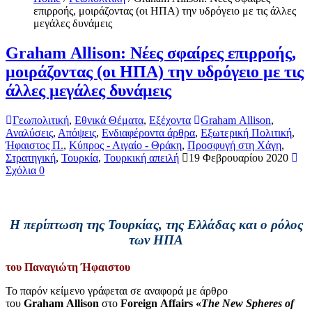
επιρροής, μοιράζοντας (οι ΗΠΑ) την υδρόγειο με τις άλλες
μεγάλες δυνάμεις
Graham Allison: Νέες σφαίρες επιρροής,
μοιράζοντας (οι ΗΠΑ) την υδρόγειο με τις
άλλες μεγάλες δυνάμεις
Γεωπολιτική
,
Εθνικά Θέματα
,
Εξέχοντα
Graham Allison
,
Αναλύσεις
,
Απόψεις
,
Ενδιαφέροντα άρθρα
,
Εξωτερική Πολιτική
,
Ήφαιστος Π.
,
Κύπρος - Αιγαίο - Θράκη
,
Προσφυγή στη Χάγη
,
Στρατηγική
,
Τουρκία
,
Τουρκική απειλή
19 Φεβρουαρίου 2020
Σχόλια 0
Η περίπτωση της Τουρκίας, της Ελλάδας και ο ρόλος
των ΗΠΑ
του Παναγιώτη Ήφαιστου
Το παρόν κείμενο γράφεται σε αναφορά με άρθρο
του
Graham Allison
στο
Foreign Affairs «
The New Spheres of