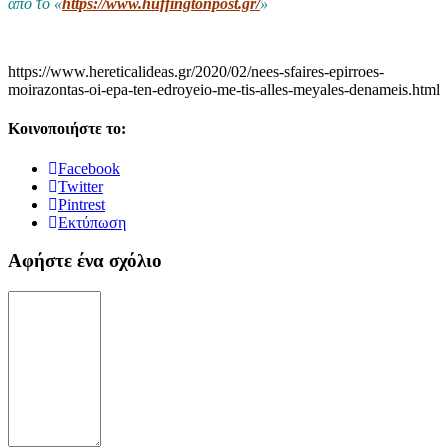
από το «
https://www.huffingtonpost.gr/
»
https://www.hereticalideas.gr/2020/02/nees-sfaires-epirroes-
moirazontas-oi-epa-ten-edroyeio-me-tis-alles-meyales-denameis.html
Κοινοποιήστε το:
Facebook
Twitter
Pintrest
Εκτύπωση
Αφήστε ένα σχόλιο