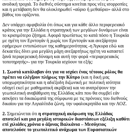
ανοδική τροχιά. Το διεθνές σύστημα κινείται προς νέες ισορροπίες
και η μετάβαση δεν θα ολοκληρωθεί «αύριο ή μεθαύριο» αλλά στο
βάθος του ορίζοντα.
Δεν υπάρχει αμφιβολία ότι όπως και για κάθε άλλο περιφερειακό
κράτος για την Ελλάδα η στρατηγική των μεγάλων δυνάμεων είναι
το κρισιμότερο ζήτημα. Αφορά πρωτίστως το κατά πόσο η Τουρκία
με ηγέτη τον Ερντογάν ή χωρίς τον Ερντογάν και ανεξάρτητα
εφήμερων εντυπώσεων της καθημερινότητας -η Άγκυρα εδώ και
δεκαετίες δίνει μια μεγάλη μάχη ανεξαρτήτως ηγέτη να καταστεί
ξανά περιφερειακή δύναμη και αυτή την φορά «περιφερειακός
τοποτηρητής»- για την Τουρκία ισχύουν τα εξής:
1. Σωστά κατάλαβαν ότι για να ισχύει ένας τέτοιος ρόλος θα
πρέπει να ελέγξουν πλήρως την Κύπρο
(και η δική μας
υποχωρητικότητα και η αδιέξοδη διζωνική με πολιτική ισότητα
οδηγεί εκεί με μαθηματική ακρίβεια) και να ανατρέψουν την
γεωπολιτική αναβάθμιση της Ελλάδας κάτι που θα συμβεί εάν
ασκήσει τα δικαιώματά της σύμφωνα με τις πρόνοιες του διεθνούς
δικαίου για την Αιγιαλίτιδα ζώνη, την υφαλοκρηπίδα και την ΑΟΖ.
2.
Σημειώνεται ότι
η στρατηγική ακύρωση της Ελλάδας
αποτελεί και μια μεγάλη ιστορικών διαστάσεων εξέλιξη καθότι
επί χιλιάδες χρόνια ο άξονας Βαλκάνια – Μεσόγειος
αποτελούσε το γεωπολιτικό ανάχωμα των Ευρασιατικών