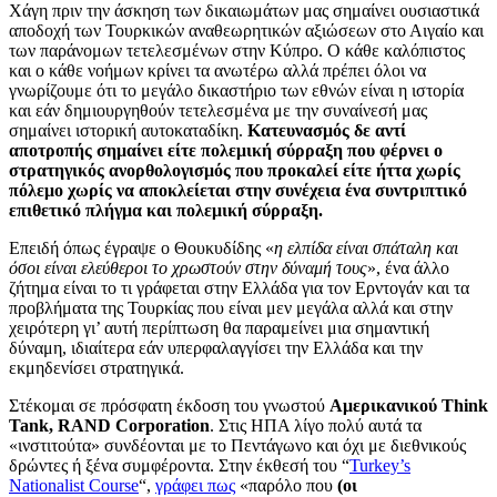
Χάγη πριν την άσκηση των δικαιωμάτων μας σημαίνει ουσιαστικά
αποδοχή των Τουρκικών αναθεωρητικών αξιώσεων στο Αιγαίο και
των παράνομων τετελεσμένων στην Κύπρο. Ο κάθε καλόπιστος
και ο κάθε νοήμων κρίνει τα ανωτέρω αλλά πρέπει όλοι να
γνωρίζουμε ότι το μεγάλο δικαστήριο των εθνών είναι η ιστορία
και εάν δημιουργηθούν τετελεσμένα με την συναίνεσή μας
σημαίνει ιστορική αυτοκαταδίκη.
Κατευνασμός δε αντί
αποτροπής σημαίνει είτε πολεμική σύρραξη που φέρνει ο
στρατηγικός ανορθολογισμός που προκαλεί είτε ήττα χωρίς
πόλεμο χωρίς να αποκλείεται στην συνέχεια ένα συντριπτικό
επιθετικό πλήγμα και πολεμική σύρραξη.
Επειδή όπως έγραψε ο Θουκυδίδης «
η ελπίδα είναι σπάταλη και
όσοι είναι ελεύθεροι το χρωστούν στην δύναμή τους
», ένα άλλο
ζήτημα είναι το τι γράφεται στην Ελλάδα για τον Ερντογάν και τα
προβλήματα της Τουρκίας που είναι μεν μεγάλα αλλά και στην
χειρότερη γι’ αυτή περίπτωση θα παραμείνει μια σημαντική
δύναμη, ιδιαίτερα εάν υπερφαλαγγίσει την Ελλάδα και την
εκμηδενίσει στρατηγικά.
Στέκομαι σε πρόσφατη έκδοση του γνωστού
Αμερικανικού Think
Tank, RAND Corporation
. Στις ΗΠΑ λίγο πολύ αυτά τα
«ινστιτούτα» συνδέονται με το Πεντάγωνο και όχι με διεθνικούς
δρώντες ή ξένα συμφέροντα. Στην έκθεσή του “
Turkey’s
Nationalist Course
“,
γράφει πως
«παρόλο που
(οι