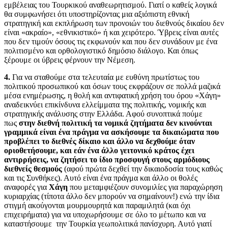
εμβέλειας του Τουρκικού αναθεωρητισμού. Γιατί ο καθείς λογικά
θα συμφωνήσει ότι υποστηρίζοντας μια αξιόπιστη εθνική
στρατηγική και εκπλήρωση των προνοιών του διεθνούς δικαίου δεν
είναι «ακραίο», «εθνικιστικό» ή και χειρότερο. Ύβρεις είναι αυτές
που δεν τιμούν όσους τις εκφωνούν και που δεν συνάδουν με ένα
πολιτισμένο και ορθολογιστικό δημόσιο διάλογο. Και όπως
ξέρουμε οι ύβρεις φέρνουν την Νέμεση.
4.
Για να σταθούμε στα τελευταία με ευθύνη πρωτίστως του
πολιτικού προσωπικού και όσων τους εκφράζουν σε πολλά μαζικά
μέσα ενημέρωσης, η θολή και αντιφατική χρήση του όρου «Χάγη»
αναδεικνύει επικίνδυνα ελλείμματα της πολιτικής, νομικής και
στρατηγικής ανάλυσης στην Ελλάδα. Αφού συνοπτικά πούμε
πως
στην διεθνή πολιτική τα νομικά ζητήματα δεν κινούνται
γραμμικά είναι ένα πράγμα να ασκήσουμε τα δικαιώματα που
προβλέπει το διεθνές δίκαιο και άλλο να δεχθούμε όταν
οριοθετήσουμε, και εάν ένα άλλο γειτονικό κράτος έχει
αντιρρήσεις, να ζητήσει το ίδιο προσφυγή στους αρμόδιους
διεθνείς θεσμούς
(αφού πρώτα δεχθεί την δικαιοδοσία τους καθώς
και τις Συνθήκες). Αυτό είναι ένα πράγμα και άλλο οι θολές
αναφορές για
Χάγη
που μεταμφιέζουν συνομιλίες για παραχώρηση
κυριαρχίας (τίποτα άλλο δεν μπορούν να σημαίνουν!) ενώ την ίδια
στιγμή ακούγονται μουρμουρητά και παραμιλητά (και όχι
επιχειρήματα) για να υποχωρήσουμε σε όλο το μέτωπο και να
καταστήσουμε την Τουρκία γεωπολιτικά πανίσχυρη. Αυτό γιατί