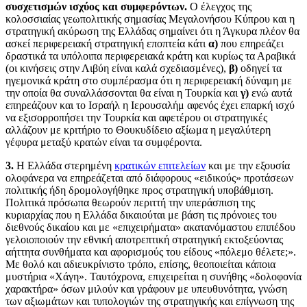
συσχετισμών ισχύος και συμφερόντων.
Ο έλεγχος της
κολοσσιαίας γεωπολιτικής σημασίας Μεγαλονήσου Κύπρου και η
στρατηγική ακύρωση της Ελλάδας σημαίνει ότι η Άγκυρα πλέον θα
ασκεί περιφερειακή στρατηγική εποπτεία κάτι
α)
που επηρεάζει
δραστικά τα υπόλοιπα περιφερειακά κράτη και κυρίως τα Αραβικά
(οι κινήσεις στην Λιβύη είναι καλά σχεδιασμένες),
β)
οδηγεί τα
ηγεμονικά κράτη στο συμπέρασμα ότι η περιφερειακή δύναμη με
την οποία θα συναλλάσσονται θα είναι η Τουρκία και
γ)
ενώ αυτά
επηρεάζουν και το Ισραήλ η Ιερουσαλήμ αφενός έχει επαρκή ισχύ
να εξισορροπήσει την Τουρκία και αφετέρου οι στρατηγικές
αλλάζουν με κριτήριο το Θουκυδίδειο αξίωμα η μεγαλύτερη
γέφυρα μεταξύ κρατών είναι τα συμφέροντα.
3.
Η Ελλάδα στερημένη
κρατικών επιτελείων
και με την εξουσία
ολοφάνερα να επηρεάζεται από διάφορους «ειδικούς» προτάσεων
πολιτικής ήδη δρομολογήθηκε προς στρατηγική υποβάθμιση.
Πολιτικά πρόσωπα θεωρούν περιττή την υπεράσπιση της
κυριαρχίας που η Ελλάδα δικαιούται με βάση τις πρόνοιες του
διεθνούς δικαίου και με «επιχειρήματα» ακατανόμαστου επιπέδου
γελοιοποιούν την εθνική αποτρεπτική στρατηγική εκτοξεύοντας
αήττητα συνθήματα και αφορισμούς του είδους «πόλεμο θέλετε;».
Με θολό και αδιευκρίνιστο τρόπο, επίσης, θεοποιείται κάποια
μυστήρια «Χάγη». Ταυτόχρονα, επιχειρείται η συνήθης «δολοφονία
χαρακτήρα» όσων μιλούν και γράφουν με υπευθυνότητα, γνώση
των αξιωμάτων και τυπολογιών της στρατηγικής και επίγνωση της