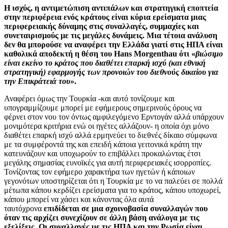
Η ισχύς, η αντιμετώπιση αντιπάλων και στρατηγική εποπτεία
στην περιφέρεια ενός κράτους είναι κύρια ερείσματα μιας
περιφερειακής δύναμης στις συναλλαγές, συμμαχίες και
συνεταιρισμούς με τις μεγάλες δυνάμεις. Μια τέτοια ανάλυση
δεν θα μπορούσε να αναφέρει την Ελλάδα γιατί στις ΗΠΑ είναι
καθολικά αποδεκτή η θέση του
Hans
Morgenthau
ότι «
βιώσιμο
είναι εκείνο το κράτος που διαθέτει επαρκή ισχύ (και εθνική
στρατηγική) εφαρμογής των προνοιών του διεθνούς δικαίου για
την Επικράτειά του
».
Αναφέρει όμως την Τουρκία -και αυτό τονίζουμε και
υπογραμμίζουμε μπορεί με εφήμερους σημερινούς όρους να
φέρνει στον νου τον όντως αμφιλεγόμενο Ερντογάν αλλά υπάρχουν
μονιμότερα κριτήρια ενώ οι ηγέτες αλλάζουν- η οποία όχι μόνο
διαθέτει επαρκή ισχύ αλλά ερμηνεύει το διεθνές δίκαιο σύμφωνα
με τα συμφέροντά της και επειδή κάποια γειτονικά κράτη την
κατευνάζουν και υποχωρούν το επιβάλλει προκαλώντας έτσι
μεγάλης σημασίας ευνοϊκές για αυτή περιφερειακές ισορροπίες.
Τονίζοντας τον εφήμερο χαρακτήρα των ηγετών ή κάποιων
γεγονότων υποστηρίζεται ότι η Τουρκία με το να παλεύει σε πολλά
μέτωπα κάπου κερδίζει ερείσματα για το κράτος, κάπου υποχωρεί,
κάπου μπορεί να χάσει και κάνοντας όλα αυτά
ταυτόχρονα
επιδίδεται σε μια σχοινοβασία συναλλαγών που
όταν τις αρχίζει συνεχίζουν σε άλλη βάση ανάλογα με τις
εξελίξεις. Οι συναλλαγές με τις ΗΠΑ και την Ρωσία είναι