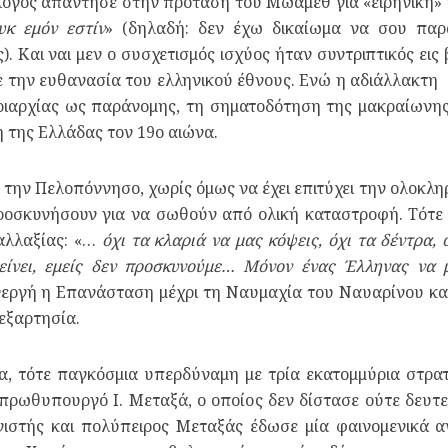
λόγος απάντησε στην πρόταση του Μωάμεθ για «ειρηνική»
υκ εμόν εστίν
» (δηλαδή: δεν έχω δικαίωμα να σου παρ
. Και ναι μεν ο συσχετισμός ισχύος ήταν συντριπτικός ει
 την ευθανασία του ελληνικού έθνους. Ενώ η αδιάλλακτη 
ριαρχίας ως παράνομης, τη σηματοδότηση της μακραίωνης
η της Ελλάδας τον 19ο αιώνα.
ε την Πελοπόννησο, χωρίς όμως να έχει επιτύχει την ολοκ
ροσκυνήσουν για να σωθούν από ολική καταστροφή. Τότε 
αλλαξίας: «…
όχι τα κλαριά να μας κόψεις, όχι τα δέντρα, 
ίνει, εμείς δεν προσκυνούμε… Μόνον ένας Έλληνας να μ
νεργή η Επανάσταση μέχρι τη Ναυμαχία του Ναυαρίνου κα
εξαρτησία.
ία, τότε παγκόσμια υπερδύναμη με τρία εκατομμύρια στρα
ρωθυπουργό Ι. Μεταξά, ο οποίος δεν δίστασε ούτε δευτερ
ιστής και πολύπειρος Μεταξάς έδωσε μία φαινομενικά 