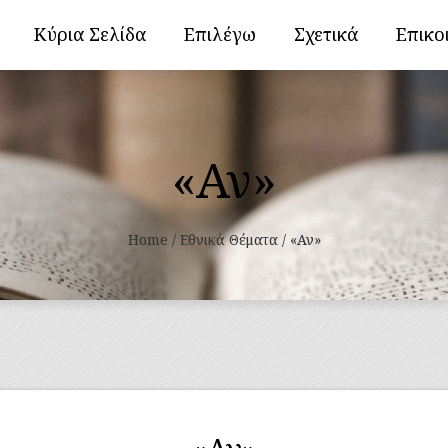
Κύρια Σελίδα
Επιλέγω
Σχετικά
Επικο
«Αν»
Home
/
Εθνικά Θέματα
/
«Αν»