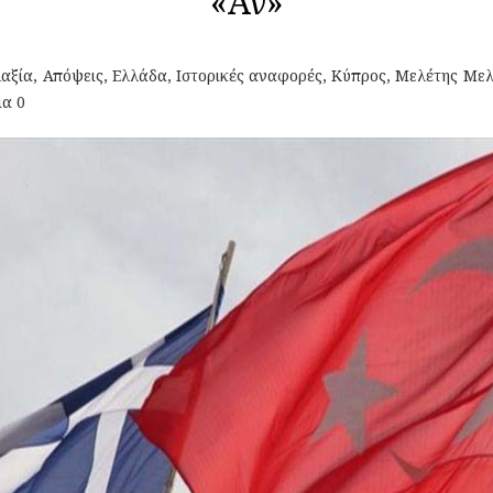
«Αν»
λαξία
,
Απόψεις
,
Ελλάδα
,
Ιστορικές αναφορές
,
Κύπρος
,
Μελέτης Μελ
ια 0