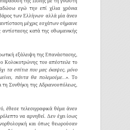
 παράδοση της Πόλης με τη γνωστή
αδώσω εγώ την επί χίλια χρόνια
.
ς βάρος των Ελλήνων
αλλά μία άνευ
αντίσταση μέχρις εσχάτων σήμαινε
 αντίστασης κατά της οθωμανικής
ληρωτική εξάλειψη της Επανάστασης,
ο Κολοκοτρώνης του απέστειλε το
όχι τα σπίτια που μας έκαψες, μόνο
είνει, πάντα θα πολεμούμε
…». Το
ι τη Συνθήκη της Αδριανουπόλεως,
τό, έθεσε τελεσιγραφικά θέμα άνευ
όλεπτο να αρνηθεί. Δεν έχει ίσως
ανορθολογική και όπως θεωρούσαν