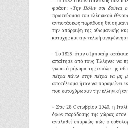
– Το 1453 ο Κωνσταντίνος Παλαιο
φράση: «
Την Πόλιν σοι δούναι ο
πρωτεύουσα του ελληνικού έθνους)
αντιστάσεως παράδοση θα σήμαινε
την απόρριψη της οθωμανικής κυ
κατοχής και την τελική αναγέννησ
– Το 1825, όταν ο Ιμπραήμ κατέκαι
απαίτησε από τους Έλληνες να π
γνωστό μήνυμα της απόλυτης αδι
πέτρα πάνω στην πέτρα να μη με
αποτέλεσμα ήταν να παραμείνει ε
που κατοχύρωσαν την ελληνική αν
– Στις 28 Οκτωβρίου 1940, η Ιταλ
όρων παράδοσης της χώρας στον π
αναλυθεί επαρκώς πώς ο ορθολογ