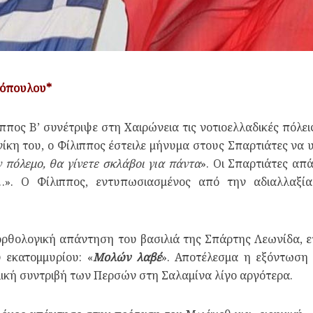
τόπουλου*
λιππος Β’ συνέτριψε στη Χαιρώνεια τις νοτιοελλαδικές πόλε
ίκη του, ο Φίλιππος έστειλε μήνυμα στους Σπαρτιάτες να υ
 πόλεμο, θα γίνετε σκλάβοι για πάντα
». Οι Σπαρτιάτες απ
…». Ο Φίλιππος, εντυπωσιασμένος από την αδιαλλαξί
νορθολογική απάντηση του βασιλιά της Σπάρτης Λεωνίδα, 
 εκατομμυρίου: «
Μολών λαβέ
». Αποτέλεσμα η εξόντωση
λική συντριβή των Περσών στη Σαλαμίνα λίγο αργότερα.