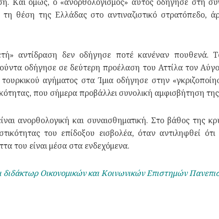
ση. Και όμως, ο «ανορθολογισμός» αυτός οδήγησε στη συν
 τη θέση της Ελλάδας στο αντιναζιστικό στρατόπεδο, άρ
ετή» αντίδραση δεν οδήγησε ποτέ κανέναν πουθενά. Τ
ούντα οδήγησε σε δεύτερη προέλαση του Αττίλα τον Αύγου
 τουρκικού αγήματος στα Ίμια οδήγησε στην «γκριζοποίη
κότητας, που σήμερα προβάλλει συνολική αμφισβήτηση της 
ίναι ανορθολογική και συναισθηματική. Στο βάθος της κ
ικότητας του επίδοξου εισβολέα, όταν αντιληφθεί ότι τ
ήττα του είναι μέσα στα ενδεχόμενα.
ι διδάκτωρ Οικονομικών και Κοινωνικών Επιστημών Πανεπι