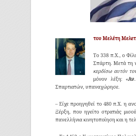
του Μελέτη Μελε
Το 338 π.Χ., ο Φί
Σπάρτη. Μετά τη ν
κερδίσω αυτόν τον
μόνον λέξη: «
Αν
Σπαρτιατών, υπαναχώρησε.
– Είχε προηγηθεί το 480 π.Χ. η α
Ξέρξη, που ηγείτο στρατιάς μισού
πανελλήνια κινητοποίηση και η τε