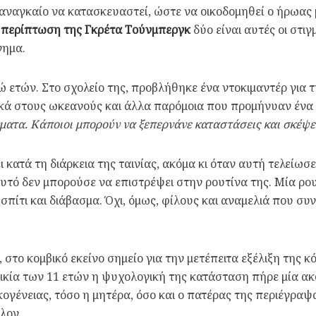
ι αναγκαίο να κατασκευαστεί, ώστε να οικοδομηθεί ο ήρωας 
ν
περίπτωση της Γκρέτα Τούνμπεργκ
δύο είναι αυτές οι στιγ
γημα.
ώ ετών. Στο σχολείο της, προβλήθηκε ένα ντοκιμαντέρ για
ικά στους ωκεανούς και άλλα παρόμοια που προμήνυαν ένα 
ματα.
Κάποιοι μπορούν να ξεπερνάνε καταστάσεις και σκέψει
ι κατά τη διάρκεια της ταινίας, ακόμα κι όταν αυτή τελείω
ό αυτό δεν μπορούσε να επιστρέψει στην ρουτίνα της. Μία 
ο σπίτι και διάβασμα. Όχι, όμως, φίλους και αναμελιά που συ
στο κομβικό εκείνο σημείο για την μετέπειτα εξέλιξη της κό
λικία των 11 ετών η ψυχολογική της κατάσταση πήρε μία ακ
 οικογένειας, τόσο η μητέρα, όσο και ο πατέρας της περιέγ
λον.