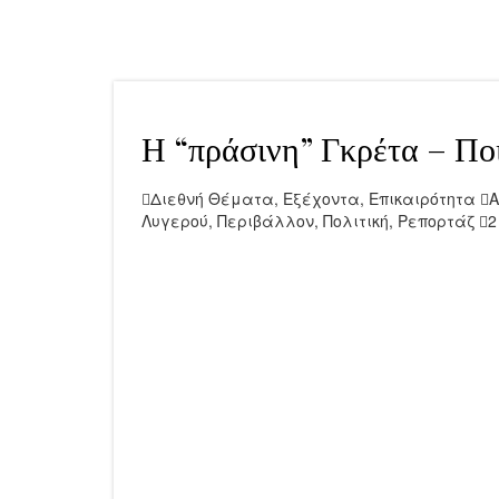
Η “πράσινη” Γκρέτα – Ποι
Διεθνή Θέματα
,
Εξέχοντα
,
Επικαιρότητα
Α
Λυγερού
,
Περιβάλλον
,
Πολιτική
,
Ρεπορτάζ
2