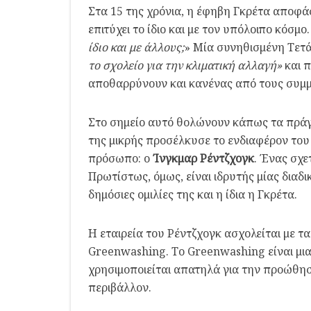
Στα 15 της χρόνια, η έφηβη Γκρέτα αποφάσ
επιτύχει το ίδιο και με τον υπόλοιπο κόσμο.
ίδιο και με άλλους;
» Μία συνηθισμένη Τετά
το σχολείο για την κλιματική αλλαγή»
και 
αποθαρρύνουν και κανένας από τους συμμ
Στο σημείο αυτό θολώνουν κάπως τα πράγμα
της μικρής προσέλκυσε το ενδιαφέρον του
πρόσωπο: ο
Ίνγκμαρ Ρέντζχογκ
. Ένας σχε
Πρωτίστως, όμως, είναι ιδρυτής μίας διαδι
δημόσιες ομιλίες της και η ίδια η Γκρέτα.
Η εταιρεία του Ρέντζχογκ ασχολείται με τ
Greenwashing. Το Greenwashing είναι μια
χρησιμοποιείται απατηλά για την προώθηση 
περιβάλλον.