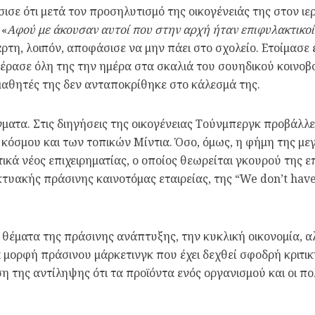
ισε ότι μετά τον προσηλυτισμό της οικογένειάς της στον ιερ
 «
Αφού με άκουσαν αυτοί που στην αρχή ήταν επιφυλακτικοί κ
ρτη, λοιπόν, αποφάσισε να μην πάει στο σχολείο. Ετοίμασε
πέρασε όλη της την ημέρα στα σκαλιά του σουηδικού κοινοβ
αθητές της δεν ανταποκρίθηκε στο κάλεσμά της.
τα. Στις διηγήσεις της οικογένειας Τούνμπεργκ προβάλλετα
 κόσμου και των τοπικών Μίντια. Όσο, όμως, η φήμη της μ
τικά νέος επιχειρηματίας, ο οποίος θεωρείται γκουρού της 
κτυακής πράσινης καινοτόμας εταιρείας, της “We don’t have
α θέματα της πράσινης ανάπτυξης, την κυκλική οικονομία, α
 μορφή πράσινου μάρκετινγκ που έχει δεχθεί σφοδρή κριτι
της αντίληψης ότι τα προϊόντα ενός οργανισμού και οι πολι