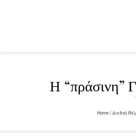
Η “πράσινη” Γ
Home
/
Διεθνή Θέ