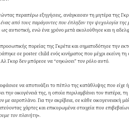
τώντας περαιτέρω εξηγήσεις, ανάγκασαν τη μητέρα της Γκρ
ένας από τους παράγοντες που έπληξαν την ψυχολογία της μ
ως αυτιστική, ενώ ένα χρόνο μετά ακολούθησε και η αδελφ
 προσωπικής πορείας της Γκρέτα και σηματοδότησε την εκ
ράπηκε σε poster child ενός κινήματος που μέχρι εκείνη τη 
 Αλ Γκορ δεν μπόρεσε να “σηκώσει” τον ρόλο αυτό.
οφάσισε να αποτινάξει το πέπλο της κατάθλιψης που είχε ή
ίσει την οικογένειά της, η οποία περιλαμβάνει τον πατέρα, 
υν με αεροπλάνο. Για την ακρίβεια, σε κάθε οικογενειακή μά
τεύοντας χάρτες και επικυρωμένα στοιχεία που επιβεβαίων
ουμε τον πλανήτη
».