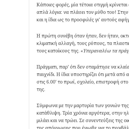
Κάποιες φορές, μία τέτοια στιγμή κρίνετα
απλά λόγια: να πλάσει τον μύθο του! Στη
και η ίδια ως το προσφιλές γι’ αυτούς αφή
Η πρώτη συνέβη όταν ήταν, δεν ήταν, οκτ
κλιματική αλλαγή, τους ρύπους, τα πλαστ
τους κατοίκους της. «
Υπεραναλύω τα πράγ
Πράγματι, παρ’ ότι δεν σταμάτησε να κλαίε
παιχνίδι. Η ίδια υποστηρίζει ότι μετά απ
στις 6.00’ το πρωί, σχολείο, επιστροφή στ
της.
Σύμφωνα με την μαρτυρία των γονιών της, 
κατάθλιψη. Τρία χρόνια αργότερα, στην η
μιλάει και να τρώει. Σε συνεντεύξεις της
της απόγνωσης που ένιωθε για το περιβάλ