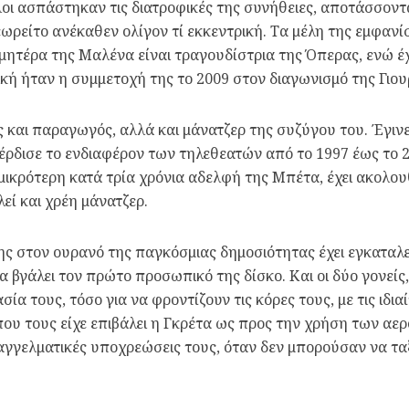
οι ασπάστηκαν τις διατροφικές της συνήθειες, αποτάσσοντα
εωρείτο ανέκαθεν ολίγον τί εκκεντρική. Τα μέλη της εμφανί
ητέρα της Μαλένα είναι τραγουδίστρια της Όπερας, ενώ έχε
κή ήταν η συμμετοχή της το 2009 στον διαγωνισμό της Γιουρ
ς και παραγωγός, αλλά και μάνατζερ της συζύγου του. Έγι
ρδισε το ενδιαφέρον των τηλεθεατών από το 1997 έως το 2
ικρότερη κατά τρία χρόνια αδελφή της Μπέτα, έχει ακολουθ
εί και χρέη μάνατζερ.
ς στον ουρανό της παγκόσμιας δημοσιότητας έχει εγκαταλείψ
α βγάλει τον πρώτο προσωπικό της δίσκο. Και οι δύο γονείς
 τους, τόσο για να φροντίζουν τις κόρες τους, με τις ιδια
 που τους είχε επιβάλει η Γκρέτα ως προς την χρήση των 
αγγελματικές υποχρεώσεις τους, όταν δεν μπορούσαν να τα