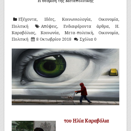
Η θέσμιση της Μεταπολιτικής
Εξέχοντα
,
Ιδέες
,
Κοινωνιολογία
,
Οικονομία
,
Πολιτική
Απόψεις
,
Ενδιαφέροντα άρθρα
,
Η.
Καραβόλιας
,
Κοινωνία
,
Μετα-πολιτική
,
Οικονομία
,
Πολιτική
8 Οκτωβρίου 2018
Σχόλια 0
του Ηλία Καραβόλια