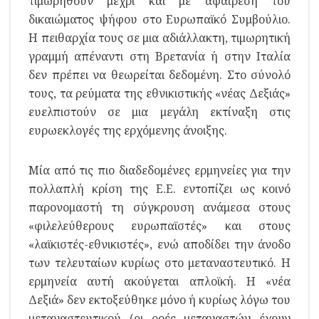
τιμωρηθούν μέχρι και με αφαίρεση του
δικαιώματος ψήφου στο Ευρωπαϊκό Συμβούλιο.
Η πειθαρχία τους σε μια αδιάλλακτη, τιμωρητική
γραμμή απέναντι στη Βρετανία ή στην Ιταλία
δεν πρέπει να θεωρείται δεδομένη. Στο σύνολό
τους, τα ρεύματα της εθνικιστικής «νέας Δεξιάς»
ευελπιστούν σε μια μεγάλη εκτίναξη στις
ευρωεκλογές της ερχόμενης άνοιξης.
Μία από τις πιο διαδεδομένες ερμηνείες για την
πολλαπλή κρίση της Ε.Ε. εντοπίζει ως κοινό
παρονομαστή τη σύγκρουση ανάμεσα στους
«φιλελεύθερους ευρωπαϊστές» και στους
«λαϊκιστές-εθνικιστές», ενώ αποδίδει την άνοδο
των τελευταίων κυρίως στο μεταναστευτικό. Η
ερμηνεία αυτή ακούγεται απλοϊκή. Η «νέα
Δεξιά» δεν εκτοξεύθηκε μόνο ή κυρίως λόγω του
μεταναστευτικού (οι ροές μεταναστών έχουν