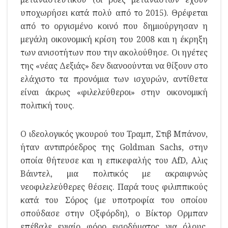
υποχωρήσει κατά πολύ από το 2015). Θρέφεται
από το οργισμένο κοινό που δημιούργησαν η
μεγάλη οικονομική κρίση του 2008 και η έκρηξη
των ανισοτήτων που την ακολούθησε. Οι ηγέτες
της «νέας Δεξιάς» δεν διανοούνται να θίξουν στο
ελάχιστο τα προνόμια των ισχυρών, αντίθετα
είναι άκρως «φιλελεύθεροι» στην οικονομική
πολιτική τους.
Ο ιδεολογικός γκουρού του Τραμπ, Στιβ Μπάνον,
ήταν αντιπρόεδρος της Goldman Sachs, στην
οποία θήτευσε και η επικεφαλής του AfD, Αλις
Βάιντελ, μια πολιτικός με ακραιφνώς
νεοφιλελεύθερες θέσεις. Παρά τους φιλιππικούς
κατά του Σόρος (με υποτροφία του οποίου
σπούδασε στην Οξφόρδη), ο Βίκτορ Ορμπαν
επέβαλε ενιαίο φόρο εισοδήματος για όλους,