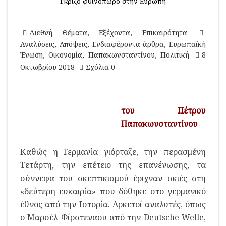
Γκρίζο φθινόπωρο στην Ευρώπη
Διεθνή Θέματα
,
Εξέχοντα
,
Επικαιρότητα
Αναλύσεις
,
Απόψεις
,
Ενδιαφέροντα άρθρα
,
Ευρωπαϊκή
Ένωση
,
Οικονομία
,
Παπακωνσταντίνου
,
Πολιτική
8
Οκτωβρίου 2018
Σχόλια 0
του Πέτρου
Παπακωνσταντίνου
Καθώς η Γερμανία γιόρταζε, την περασμένη
Τετάρτη, την επέτειο της επανένωσης, τα
σύννεφα του σκεπτικισμού έριχναν σκιές στη
«δεύτερη ευκαιρία» που δόθηκε στο γερμανικό
έθνος από την Ιστορία. Αρκετοί αναλυτές, όπως
ο Μαρσέλ Φίρστεναου από την Deutsche Welle,