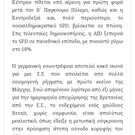
Κέντρου τίθεται υπό αίρεση για πρώτη φορά
μετά τον Β΄ Παγκόσμιο Πόλεμο, καθώς και η
Κεντροδεξιά και, πολύ περισσότερο, το
σοσιαλδημοκρατικό SPD, βρίσκεται σε πτώση.
Στις τελευταίες δημοσκοπήσεις, η AfD ξεπερνά
το SPD σε πανεθνικό επίπεδο, με ποσοστό γύρω
στο 18%.
Η γερμανική εσωστρέφεια αποτελεί κακό οιωνό
για μια Ε.Ε. που απειλείται από πολλά
σεισμογενή ρήγματα, με πρώτο εκείνο της
Μάγχης. Ενώ απομένουν λιγότερο από έξι μήνες
για την ημερομηνία αποχώρησης της Βρετανίας
από την Ε.Ε., το ενδεχόμενο ενός χαώδους
Brexit, χωρίς συμφωνία, είναι απολύτως
ρεαλιστικό, όπως έδειξε η μετωπική σύγκρουση
στην πρόσφατη άτυπη σύνοδο κορυφής του