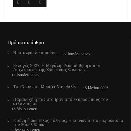
Πρόσφατα άρθρα
Νοσταλγία δικαιοσύνης
27 Ιουνίου 2026
Εκλογές 2027: Η Μεγάλη Ψευδαίσθηση και οι
Διαχειριστές της Σιδερένιας Φυλακής
15 Ιουνίου 2026
Το «Νέο» που Μυρίζει Ναφθαλίνη
15 Μαΐου 2026
Παραδοχή ήττας στο Ιράν από εκπροσώπους του
ατλαντισμού
15 Μαΐου 2026
Ειρήνη ή σιωπηλός πόλεμος; Η κοινωνία στο μικροσκόπιο
του Μισέλ Φουκώ
2 Απριλίου 2026