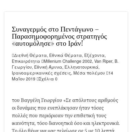
Συναγερμός στο Πεντάγωνο –
Παρασημοφορημένος στρατηγός
«αυτομόλησε» στο Ιράν!
Διεθνή Θέματα
,
Εθνικά Θέματα
,
Εξέχοντα
,
Επικαιρότητα
Millenium Challenge 2002
,
Van Riper
,
Β.
Γεωργίου
,
Εθνική Άμυνα
,
Ελληνοτουρκικά
,
Ιρανοαμερικανικές σχέσεις
,
Μέσα πολέμου
14
Μαΐου 2019
Σχόλια 0
του Βαγγέλη Γεωργίου «Σε απόλυτους αριθμούς
οι δυνάμεις που ενεπλάκησαν ήταν τόσες
πολλές που περιόρισαν την επιθετική τους
ικανότητα, τόσο διανοητικά όσο και ηλεκτρονικά.
Το όλο θέμα για μας τελείωσε σε 5 με 10 λεπτά.