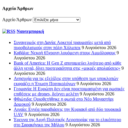
Αρχείο Άρθρων
Αρχείο Άρθρων
Ναυτεμπορκή
Συναγερμός στη Δανία: Αρκετοί τραυματίες μετά από
πυροβολισμούς στην πόλη Χόλμπεκ
9 Αυγούστου 2026
Καβάλα: Νεκρή 65χρονη λουόμενη στους Αμμόλοφους
9
Αυγούστου 2026
Bank of America: Η Gen Z αποταμιεύει λιγότερο από κάθε
άλλη γενιά, δίνει προτεραιότητα στις «μικρές απολαύσεις»
9
Αυγούστου 2026
Ανησυχία για τις εξελίξεις στην υπόθεση των υποκλοπών
εκφράζει η Ένωση Ποινικολόγων
9 Αυγούστου 2026
Γερμανία: Η Ευρώπη δεν είναι προετοιμασμένη για ρωσικές
επιθέσεις με drones, δείχνει μελέτη
9 Αυγούστου 2026
Φθιώτιδα: Οριοθετήθηκε η φωτιά στο Νέο Μοναστήρι
Δομοκού
9 Αυγούστου 2026
Αιγαίο: Εννέα παραβιάσεις την Κυριακή από δύο τουρκικά
UAV
9 Αυγούστου 2026
Έρευνα της Αρχή Πολιτικής Αεροπορίας για το ελικόπτερο
στο Σαρακήνικο της Μήλου
9 Αυγούστου 2026