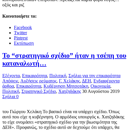
οξύς και ριζ
Κοινοποιήστε το:
Facebook
Twitter
Pintrest
Εκτύπωση
Το “στρατηγικό σχέδιο” ήταν η τσέπη του
καταναλωτή…
Εξέχοντα
,
Επικαιρότητα
,
Πολιτική
,
Σχόλιο για την επικαιρότητα
Απόψεις
,
Αυξήσεις ρεύματος
,
Γ. Χελάκης
,
ΔΕΗ
,
Ενδιαφέροντα
άρθρα
,
Επικαιρότητα
,
Κυβέρνηση Μητσοτάκη
,
Οικονομία
,
Πολιτική
,
Στρατηγικό Σχέδιο
,
Χατζηδάκης
30 Αυγούστου 2019
Σχόλια 0
του Γιώργου Χελάκη Το βασικό είναι να υπάρχει σχέδιο. Όπως
αυτό που είχε η κυβέρνηση. Ο αρμόδιος υπουργός κ. Χατζηδάκης
το είχε ονομάσει «στρατηγικό σχέδιο για την βιωσιμότητα της
ΔΕΗ». Προφανώς, το σχέδιο αυτό αν δεχτούμε ότι υπάρχει, θα