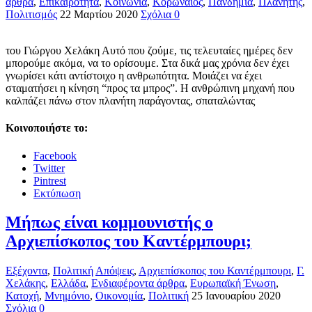
άρθρα
,
Επικαιρότητα
,
Κοινωνία
,
Κορωναϊός
,
Πανδημία
,
Πλανήτης
,
Πολιτισμός
22 Μαρτίου 2020
Σχόλια 0
του Γιώργου Χελάκη Αυτό που ζούμε, τις τελευταίες ημέρες δεν
μπορούμε ακόμα, να το ορίσουμε. Στα δικά μας χρόνια δεν έχει
γνωρίσει κάτι αντίστοιχο η ανθρωπότητα. Μοιάζει να έχει
σταματήσει η κίνηση “προς τα μπρος”. Η ανθρώπινη μηχανή που
καλπάζει πάνω στον πλανήτη παράγοντας, σπαταλώντας
Κοινοποιήστε το:
Facebook
Twitter
Pintrest
Εκτύπωση
Μήπως είναι κομμουνιστής ο
Αρχιεπίσκοπος του Καντέρμπουρι;
Εξέχοντα
,
Πολιτική
Απόψεις
,
Αρχιεπίσκοπος του Καντέρμπουρι
,
Γ.
Χελάκης
,
Ελλάδα
,
Ενδιαφέροντα άρθρα
,
Ευρωπαϊκή Ένωση
,
Κατοχή
,
Μνημόνιο
,
Οικονομία
,
Πολιτική
25 Ιανουαρίου 2020
Σχόλια 0