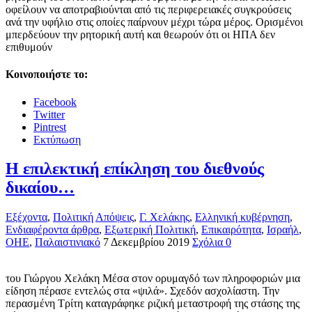
οφείλουν να αποτραβιούνται από τις περιφερειακές συγκρούσεις
ανά την υφήλιο στις οποίες παίρνουν μέχρι τώρα μέρος. Ορισμένοι
μπερδεύουν την ρητορική αυτή και θεωρούν ότι οι ΗΠΑ δεν
επιθυμούν
Κοινοποιήστε το:
Facebook
Twitter
Pintrest
Εκτύπωση
Η επιλεκτική επίκληση του διεθνούς
δικαίου…
Εξέχοντα
,
Πολιτική
Απόψεις
,
Γ. Χελάκης
,
Ελληνική κυβέρνηση
,
Ενδιαφέροντα άρθρα
,
Εξωτερική Πολιτική
,
Επικαιρότητα
,
Ισραήλ
,
ΟΗΕ
,
Παλαιστινιακό
7 Δεκεμβρίου 2019
Σχόλια 0
του Γιώργου Χελάκη Μέσα στον ορυμαγδό των πληροφοριών μια
είδηση πέρασε εντελώς στα «ψιλά». Σχεδόν ασχολίαστη. Την
περασμένη Τρίτη καταγράφηκε ριζική μεταστροφή της στάσης της