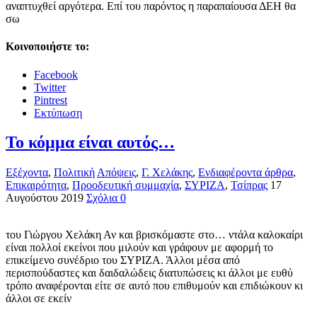
αναπτυχθεί αργότερα. Επί του παρόντος η παραπαίουσα ΔΕΗ θα
σω
Κοινοποιήστε το:
Facebook
Twitter
Pintrest
Εκτύπωση
Το κόμμα είναι αυτός…
Εξέχοντα
,
Πολιτική
Απόψεις
,
Γ. Χελάκης
,
Ενδιαφέροντα άρθρα
,
Επικαιρότητα
,
Προοδευτική συμμαχία
,
ΣΥΡΙΖΑ
,
Τσίπρας
17
Αυγούστου 2019
Σχόλια 0
του Γιώργου Χελάκη Αν και βρισκόμαστε στο… ντάλα καλοκαίρι
είναι πολλοί εκείνοι που μιλούν και γράφουν με αφορμή το
επικείμενο συνέδριο του ΣΥΡΙΖΑ. Άλλοι μέσα από
περισπούδαστες και δαιδαλώδεις διατυπώσεις κι άλλοι με ευθύ
τρόπο αναφέρονται είτε σε αυτό που επιθυμούν και επιδιώκουν κι
άλλοι σε εκείν