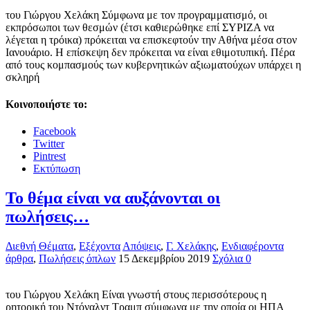
του Γιώργου Χελάκη Σύμφωνα με τον προγραμματισμό, οι
εκπρόσωποι των θεσμών (έτσι καθιερώθηκε επί ΣΥΡΙΖΑ να
λέγεται η τρόικα) πρόκειται να επισκεφτούν την Αθήνα μέσα στον
Ιανουάριο. Η επίσκεψη δεν πρόκειται να είναι εθιμοτυπική. Πέρα
από τους κομπασμούς των κυβερνητικών αξιωματούχων υπάρχει η
σκληρή
Κοινοποιήστε το:
Facebook
Twitter
Pintrest
Εκτύπωση
Το θέμα είναι να αυξάνονται οι
πωλήσεις…
Διεθνή Θέματα
,
Εξέχοντα
Απόψεις
,
Γ. Χελάκης
,
Ενδιαφέροντα
άρθρα
,
Πωλήσεις όπλων
15 Δεκεμβρίου 2019
Σχόλια 0
του Γιώργου Χελάκη Είναι γνωστή στους περισσότερους η
ρητορική του Ντόναλντ Τραμπ σύμφωνα με την οποία οι ΗΠΑ