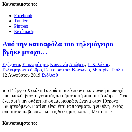
Κοινοποιήστε το:
Facebook
Twitter
Pintrest
Εκτύπωση
Από την κατσαρόλα του τηλεμάγειρα
βγήκε μπόχα…
Εξέχοντα
,
Επικαιρότητα
,
Κοινωνία
Απόψεις
,
Γ. Χελάκης
,
Ενδιαφέροντα άρθρα
,
Επικαιρότητα
,
Κοινωνία
,
Μποτρίνι
,
Ριάλιτι
12 Αυγούστου 2019
Σχόλια 0
του Γιώργου Χελάκη Το ερώτημα είναι αν η κοινωνική αποδοχή
που απολάμβανε ο γνωστός σεφ ήταν αυτή που του “επέτρεψε” να
έχει αυτή την σαδιστική συμπεριφορά απέναντι στον 19χρονο
μαθητευόμενο. Γιατί an είναι έτσι τα πράγματα, η ευθύνη -εκτός
από τον ίδιο- βαραίνει και τις δικές μας πλάτες. Μετά το πε
Κοινοποιήστε το: