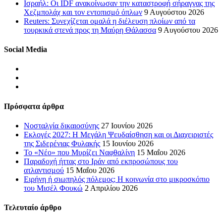
Ισραήλ: Οι IDF ανακοίνωσαν την καταστροφή σήραγγας της
Χεζμπολάχ και τον εντοπισμό όπλων
9 Αυγούστου 2026
Reuters: Συνεχίζεται ομαλά η διέλευση πλοίων από τα
τουρκικά στενά προς τη Μαύρη Θάλασσα
9 Αυγούστου 2026
Social Media
Πρόσφατα άρθρα
Νοσταλγία δικαιοσύνης
27 Ιουνίου 2026
Εκλογές 2027: Η Μεγάλη Ψευδαίσθηση και οι Διαχειριστές
της Σιδερένιας Φυλακής
15 Ιουνίου 2026
Το «Νέο» που Μυρίζει Ναφθαλίνη
15 Μαΐου 2026
Παραδοχή ήττας στο Ιράν από εκπροσώπους του
ατλαντισμού
15 Μαΐου 2026
Ειρήνη ή σιωπηλός πόλεμος; Η κοινωνία στο μικροσκόπιο
του Μισέλ Φουκώ
2 Απριλίου 2026
Τελευταίο άρθρο