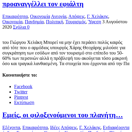
προαναγγέλλει τον εφιάλτη
Επικαιρότητα
,
Οικονομία
Ανεργία
,
Απόψεις
,
Γ. Χελάκης
,
Οικονομία
,
Πανδημία
,
Πολιτική
,
Τουρισμός
,
Ύφεση
3 Αυγούστου
2020
Σχόλια 0
του Γιώργου Χελάκη Μπορεί να μην έχει περάσει πολύς καιρός
από τότε που ο αρμόδιος υπουργός Χάρης Θεοχάρης μιλούσε για
συγκράτηση των εσόδων από τον τουρισμό στο επίπεδο του 50-
60% των περσινών αλλά η πρόβλεψή του ακούγεται τόσο μακρινή
όσο και τραγικά λανθασμένη. Τα στοιχεία που έρχονται από την Πα
Κοινοποιήστε το:
Facebook
Twitter
Pintrest
Εκτύπωση
Εμείς, οι φιλοξενούμενοι του πλανήτη…
Εξέχοντα
,
Επικαιρότητα
,
Ιδέες
Απόψεις
,
Γ. Χελάκης
,
Ενδιαφέροντα