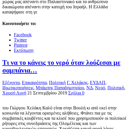
χώρας μας απέναντι στο Παλαιστινιακό και τα ανθρώπινα
δικαιώματα απέναντι στην κατοχή του Ισραήλ. Η Ελλάδα
καταψήφισε στη γε
Κοινοποιήστε το:
Facebook
Twitter
Pintrest
Εκτύπωση
Τι να το κάνεις το νερό όταν λούζεσαι με
σαμπάνια…
Εξέχοντα
,
Επικαιρότητα
,
Πολιτική
Γ. Χελάκης
,
ΕΥΔΑΠ
,
Ιδιωτικοποιήσεις
,
Μπάμπης Παπαδημητρίου
,
ΝΔ
,
Νερό
,
Πολιτική
,
Χρυσή Αυγή
21 Σεπτεμβρίου 2019
Σχόλια 0
του Γιώργου Χελάκη Καλό είναι στην Βουλή κι από εκεί στην
κοινωνία να λέγονται ορισμένες αλήθειες. Φτάνει πια με τις
συμβατικές κουβέντες και τα κλισέ που χρησιμοποιούν οι πολιτικοί
ρήτορες στις συνεδριάσεις της Ολομέλειας και των
κοινοβουλευτικών επιτροπών. Χρειάζεται καμιά φορά λόγος…