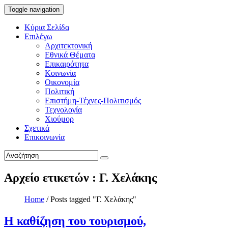
Toggle navigation
Κύρια Σελίδα
Επιλέγω
Αρχιτεκτονική
Εθνικά Θέματα
Επικαιρότητα
Κοινωνία
Οικονομία
Πολιτική
Επιστήμη-Τέχνες-Πολιτισμός
Τεχνολογία
Χιούμορ
Σχετικά
Επικοινωνία
Αρχείο ετικετών : Γ. Χελάκης
Home
/
Posts tagged "Γ. Χελάκης"
Η καθίζηση του τουρισμού,