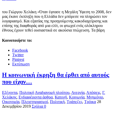
του Γιώργου Χελάκη «Όταν έφτασε η Μεγάλη Ύφεση το 2008, δεν
μας έκανε έκπληξη που η Ελλάδα δεν μπόρεσε να πληρώσει τον
λογαριασμό. Και εξαιτίας της προηγούμενης κακοδιαχείρισης και
επίσης της διαφθοράς από μια ελίτ, οι φτωχοί ενός ολόκληρου
έθνους έχουν τεθεί ουσιαστικά σε ακούσια πτώχευση. Τα βάρη
Κοινοποιήστε το:
Facebook
Twitter
Pintrest
Εκτύπωση
Η κοινωνική έκρηξη θα έρθει από αυτούς
που είχαν…
Εξέχοντα
,
Πολιτική
Αναδιανομή πλούτου
,
Ανεργία
,
Απόψεις
,
Γ.
Χελάκης
,
Ενδιαφέροντα άρθρα
,
Κατοχή
,
Κοινωνία
,
Μνημόνιο
,
Οικονομία
,
Πλειστηριασμοί
,
Πολιτική
,
Τράπεζες
,
Τρόικα
28
Δεκεμβρίου 2019
Σχόλια 0