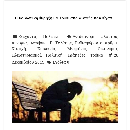
Η κοινωνική έκρηξη θα έρθει από αυτούς που είχαν…
Εξέχοντα
,
Πολιτική
Αναδιανομή πλούτου
,
Ανεργία
,
Απόψεις
,
Γ. Χελάκης
,
Ενδιαφέροντα άρθρα
,
Κατοχή
,
Κοινωνία
,
Μνημόνιο
,
Οικονομία
,
Πλειστηριασμοί
,
Πολιτική
,
Τράπεζες
,
Τρόικα
28
Δεκεμβρίου 2019
Σχόλια 0