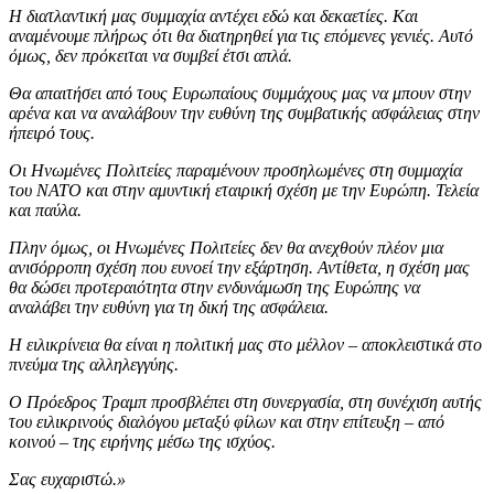
Η διατλαντική μας συμμαχία αντέχει εδώ και δεκαετίες. Και
αναμένουμε πλήρως ότι θα διατηρηθεί για τις επόμενες γενιές. Αυτό
όμως, δεν πρόκειται να συμβεί έτσι απλά.
Θα απαιτήσει από τους Ευρωπαίους συμμάχους μας να μπουν στην
αρένα και να αναλάβουν την ευθύνη της συμβατικής ασφάλειας στην
ήπειρό τους.
Οι Ηνωμένες Πολιτείες παραμένουν προσηλωμένες στη συμμαχία
του ΝΑΤΟ και στην αμυντική εταιρική σχέση με την Ευρώπη. Τελεία
και παύλα.
Πλην όμως, οι Ηνωμένες Πολιτείες δεν θα ανεχθούν πλέον μια
ανισόρροπη σχέση που ευνοεί την εξάρτηση. Αντίθετα, η σχέση μας
θα δώσει προτεραιότητα στην ενδυνάμωση της Ευρώπης να
αναλάβει την ευθύνη για τη δική της ασφάλεια.
Η ειλικρίνεια θα είναι η πολιτική μας στο μέλλον
–
αποκλειστικά στο
πνεύμα της αλληλεγγύης.
Ο Πρόεδρος Τραμπ προσβλέπει στη συνεργασία, στη συνέχιση αυτής
του ειλικρινούς διαλόγου μεταξύ φίλων και στην επίτευξη
–
από
κοινού
–
της ειρήνης μέσω της ισχύος.
Σας ευχαριστώ.
»