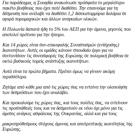
Για παράδειγμα, η Σουηδία ανακοίνωσε πρόσφατα το μεγαλύτερο
πακέτο βοήθειας που έχει ποτέ διαθέσει. Την επαινούμε για τη
δέσμευση που ανέλαβε να διαθέσει 1,2 δισεκατομμύρια δολάρια σε
αγορά πυρομαχικών και άλλων αναγκαίων υλικών.
Η Πολωνία δαπανά ήδη το 5% του ΑΕΠ για την άμυνα, γεγονός που
αποτελεί πρότυπο για την ήπειρο.
Και 14 χώρες είναι συν-επικεφαλής Συνασπισμών (ενίσχυσης)
Ικανοτήτων. Αυτές οι ομάδες κάνουν σπουδαίο έργο για να
συντονίσουν τις συνεισφορές της Ευρώπης σε πολεμική βοήθεια σε
οκτώ βασικούς τομείς ανάπτυξης ικανοτήτων.
Αυτά είναι τα πρώτα βήματα. Πρέπει όμως να γίνουν ακόμη
περισσότερα.
Ζητάμε από κάθε μια από τις χώρες σας να εντείνει την υλοποίηση
των δεσμεύσεων που έχει αναλάβει.
Και προκαλούμε τις χώρες σας, και τους πολίτες σας, να εντείνουν
τις προσπάθειές τους και να δεσμευτούν εκ νέου όχι μόνο για τις
άμεσες ανάγκες ασφάλειας της Ουκρανίας, αλλά και για τους
μακροπρόθεσμους στόχους άμυνας και αποτρεπτικής ικανότητας της
Ευρώπης.