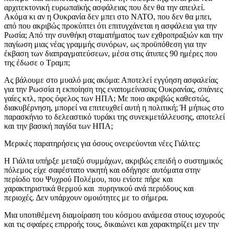
αρχιτεκτονική ευρωπαϊκής ασφάλειας που δεν θα την απειλεί.
Ακόμα κι αν η Ουκρανία δεν μπει στο ΝΑΤΟ, που δεν θα μπει,
από που ακριβώς προκύπτει ότι επιτυγχάνεται η ασφάλεια για την
Ρωσία; Από την συνθήκη σταματήματος των εχθροπραξιών και την
παγίωση μιας νέας γραμμής συνόρων, ως προϋπόθεση για την
έκβαση των διαπραγματεύσεων, μέσα στις άτυπες 90 ημέρες που
της έδωσε ο Τραμπ;
Ας βάλουμε στο μυαλό μας ακόμα: Αποτελεί εγγύηση ασφαλείας
για την Ρωσσία η εκποίηση της εναπομείνασας Ουκρανίας, σπάνιες
γαίες κτλ, προς όφελος των ΗΠΑ; Με ποιο ακριβώς καθεστώς,
διακυβέρνηση, μπορεί να επιτευχθεί αυτή η πολιτική; Ή μήπως στο
παρασκήνιο το δελεαστικό τυράκι της συνεκμετάλλευσης, αποτελεί
και την βασική παγίδα των ΗΠΑ;
Μερικές παρατηρήσεις για όσους ονειρεύονται νέες Γιάλτες:
Η Γιάλτα υπήρξε μεταξύ συμμάχων, ακριβώς επειδή ο συστημικός
πόλεμος είχε σαφέστατο νικητή και οδήγησε αυτόματα στην
περίοδο του Ψυχρού Πολέμου, που ενίοτε πήρε και
χαρακτηριστικά θερμού και πυρηνικού ανά περιόδους και
περιοχές. Δεν υπάρχουν ομοιότητες με το σήμερα.
Μια υποτιθέμενη διαμοίραση του κόσμου ανάμεσα στους ισχυρούς
και τις σφαίρες επιρροής τους, δικαιώνει και χαρακτηρίζει μεν την