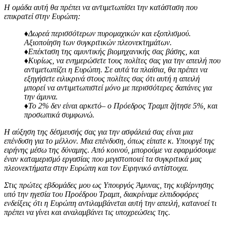
Η ομάδα αυτή θα πρέπει να αντιμετωπίσει την κατάσταση που
επικρατεί στην Ευρώπη:
♦Δωρεά περισσότερων πυρομαχικών και εξοπλισμού.
Αξιοποίηση των συγκριτικών πλεονεκτημάτων.
♦Επέκταση της αμυντικής βιομηχανικής σας βάσης, και
♦Κυρίως, να ενημερώσετε τους πολίτες σας για την απειλή που
αντιμετωπίζει η Ευρώπη. Σε αυτά τα πλαίσια, θα πρέπει να
εξηγήσετε ειλικρινά στους πολίτες σας ότι αυτή η απειλή
μπορεί να αντιμετωπιστεί μόνο με περισσότερες δαπάνες για
την άμυνα.
♦Το 2% δεν είναι αρκετό
–
ο Πρόεδρος Τραμπ ζήτησε 5%, και
προσωπικά συμφωνώ.
Η αύξηση της δέσμευσής σας για την ασφάλειά σας είναι μια
επένδυση για το μέλλον. Μια επένδυση, όπως είπατε κ. Υπουργέ της
ειρήνης μέσω της δύναμης. Από κοινού, μπορούμε να εφαρμόσουμε
έναν καταμερισμό εργασίας που μεγιστοποιεί τα συγκριτικά μας
πλεονεκτήματα στην Ευρώπη και τον Ειρηνικό αντίστοιχα.
Στις πρώτες εβδομάδες μου ως Υπουργός Άμυνας, της κυβέρνησης
υπό την ηγεσία του Προέδρου Τραμπ, διακρίναμε ελπιδοφόρες
ενδείξεις ότι η Ευρώπη αντιλαμβάνεται αυτή την απειλή, κατανοεί τι
πρέπει να γίνει και αναλαμβάνει τις υποχρεώσεις της.