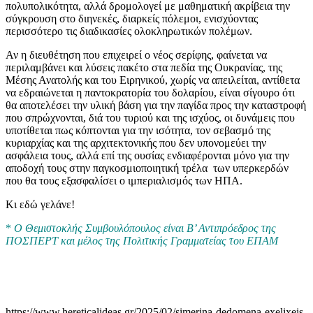
πολυπολικότητα, αλλά δρομολογεί με μαθηματική ακρίβεια την
σύγκρουση στο διηνεκές, διαρκείς πόλεμοι, ενισχύοντας
περισσότερο τις διαδικασίες ολοκληρωτικών πολέμων.
Αν η διευθέτηση που επιχειρεί ο νέος σερίφης, φαίνεται να
περιλαμβάνει και λύσεις πακέτο στα πεδία της Ουκρανίας, της
Μέσης Ανατολής και του Ειρηνικού, χωρίς να απειλείται, αντίθετα
να εδραιώνεται η παντοκρατορία του δολαρίου, είναι σίγουρο ότι
θα αποτελέσει την υλική βάση για την παγίδα προς την καταστροφή
που σπρώχνονται, διά του τυριού και της ισχύος, οι δυνάμεις που
υποτίθεται πως κόπτονται για την ισότητα, τον σεβασμό της
κυριαρχίας και της αρχιτεκτονικής που δεν υπονομεύει την
ασφάλεια τους, αλλά επί της ουσίας ενδιαφέρονται μόνο για την
αποδοχή τους στην παγκοσμιοποιητική τρέλα των υπερκερδών
που θα τους εξασφαλίσει ο ιμπεριαλισμός των ΗΠΑ.
Κι εδώ γελάνε!
*
Ο Θεμιστοκλής Συμβουλόπουλος είναι Β’ Αντιπρόεδρος της
ΠΟΣΠΕΡΤ και μέλος της Πολιτικής Γραμματείας του ΕΠΑΜ
https://www.hereticalideas.gr/2025/02/simerina-dedomena-exelixeis-