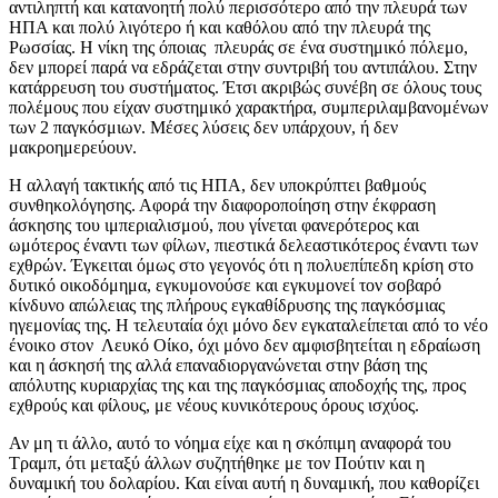
αντιληπτή και κατανοητή πολύ περισσότερο από την πλευρά των
ΗΠΑ και πολύ λιγότερο ή και καθόλου από την πλευρά της
Ρωσσίας. Η νίκη της όποιας πλευράς σε ένα συστημικό πόλεμο,
δεν μπορεί παρά να εδράζεται στην συντριβή του αντιπάλου. Στην
κατάρρευση του συστήματος. Έτσι ακριβώς συνέβη σε όλους τους
πολέμους που είχαν συστημικό χαρακτήρα, συμπεριλαμβανομένων
των 2 παγκόσμιων. Μέσες λύσεις δεν υπάρχουν, ή δεν
μακροημερεύουν.
Η αλλαγή τακτικής από τις ΗΠΑ, δεν υποκρύπτει βαθμούς
συνθηκολόγησης. Αφορά την διαφοροποίηση στην έκφραση
άσκησης του ιμπεριαλισμού, που γίνεται φανερότερος και
ωμότερος έναντι των φίλων, πιεστικά δελεαστικότερος έναντι των
εχθρών. Έγκειται όμως στο γεγονός ότι η πολυεπίπεδη κρίση στο
δυτικό οικοδόμημα, εγκυμονούσε και εγκυμονεί τον σοβαρό
κίνδυνο απώλειας της πλήρους εγκαθίδρυσης της παγκόσμιας
ηγεμονίας της. Η τελευταία όχι μόνο δεν εγκαταλείπεται από το νέο
ένοικο στον Λευκό Οίκο, όχι μόνο δεν αμφισβητείται η εδραίωση
και η άσκησή της αλλά επαναδιοργανώνεται στην βάση της
απόλυτης κυριαρχίας της και της παγκόσμιας αποδοχής της, προς
εχθρούς και φίλους, με νέους κυνικότερους όρους ισχύος.
Αν μη τι άλλο, αυτό το νόημα είχε και η σκόπιμη αναφορά του
Τραμπ, ότι μεταξύ άλλων συζητήθηκε με τον Πούτιν και η
δυναμική του δολαρίου. Και είναι αυτή η δυναμική, που καθορίζει