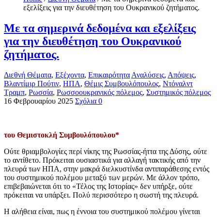
εξελίξεις για την διευθέτηση του Ουκρανικού ζητήματος.
Με τα σημερινά δεδομένα και εξελίξεις
για την διευθέτηση του Ουκρανικού
ζητήματος.
Διεθνή Θέματα
,
Εξέχοντα
,
Επικαιρότητα
Αναλύσεις
,
Απόψεις
,
Βλαντίμιρ Πούτιν
,
ΗΠΑ
,
Θέμις Συμβουλόπουλος
,
Ντόναλντ
Τραμπ
,
Ρωσσία
,
Ρωσσοουκρανικός πόλεμος
,
Συστημικός πόλεμος
16 Φεβρουαρίου 2025
Σχόλια 0
του Θεμιστοκλή Συμβουλόπουλου*
Ούτε θριαμβολογίες περί νίκης της Ρωσσίας-ήττα της Δύσης, ούτε
το αντίθετο. Πρόκειται ουσιαστικά για αλλαγή τακτικής από την
πλευρά των ΗΠΑ, στην μακρά διελκυστίνδα αντιπαράθεσης εντός
του συστημικού πολέμου μεταξύ των μερών. Με άλλον τρόπο,
επιβεβαιώνεται ότι το «Τέλος της Ιστορίας» δεν υπήρξε, ούτε
πρόκειται να υπάρξει. Πολύ περισσότερο η σωστή της πλευρά.
Η αλήθεια είναι, πως η έννοια του συστημικού πολέμου γίνεται