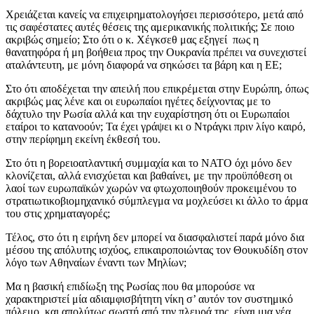
Χρειάζεται κανείς να επιχειρηματολογήσει περισσότερο, μετά από
τις σαφέστατες αυτές θέσεις της αμερικανικής πολιτικής; Σε ποιο
ακριβώς σημείο; Στο ότι ο κ. Χέγκσεθ μας εξηγεί πως η
θανατηφόρα ή μη βοήθεια προς την Ουκρανία πρέπει να συνεχιστεί
αταλάντευτη, με μόνη διαφορά να σηκώσει τα βάρη και η ΕΕ;
Στο ότι αποδέχεται την απειλή που επικρέμεται στην Ευρώπη, όπως
ακριβώς μας λένε και οι ευρωπαίοι ηγέτες δείχνοντας με το
δάχτυλο την Ρωσία αλλά και την ευχαρίστηση ότι οι Ευρωπαίοι
εταίροι το κατανοούν; Τα έχει γράψει κι ο Ντράγκι πριν λίγο καιρό,
στην περίφημη εκείνη έκθεσή του.
Στο ότι η βορειοατλαντική συμμαχία και το ΝΑΤΟ όχι μόνο δεν
κλονίζεται, αλλά ενισχύεται και βαθαίνει, με την προϋπόθεση οι
λαοί των ευρωπαϊκών χωρών να φτωχοποιηθούν προκειμένου το
στρατιωτικοβιομηχανικό σύμπλεγμα να μοχλεύσει κι άλλο το άρμα
του στις χρηματαγορές;
Τέλος, στο ότι η ειρήνη δεν μπορεί να διασφαλιστεί παρά μόνο δια
μέσου της απόλυτης ισχύος, επικαιροποιώντας τον Θουκυδίδη στον
λόγο των Αθηναίων έναντι των Μηλίων;
Μα η βασική επιδίωξη της Ρωσίας που θα μπορούσε να
χαρακτηριστεί μία αδιαμφισβήτητη νίκη σ’ αυτόν τον συστημικό
πόλεμο και απολύτως σωστή από την πλευρά της, είναι μια νέα