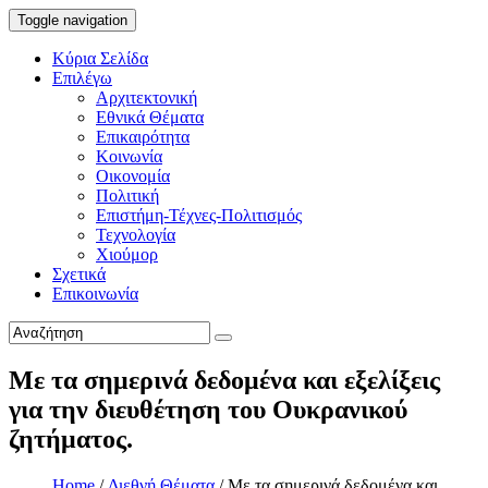
Toggle navigation
Κύρια Σελίδα
Επιλέγω
Αρχιτεκτονική
Εθνικά Θέματα
Επικαιρότητα
Κοινωνία
Οικονομία
Πολιτική
Επιστήμη-Τέχνες-Πολιτισμός
Τεχνολογία
Χιούμορ
Σχετικά
Επικοινωνία
Με τα σημερινά δεδομένα και εξελίξεις
για την διευθέτηση του Ουκρανικού
ζητήματος.
Home
/
Διεθνή Θέματα
/
Με τα σημερινά δεδομένα και