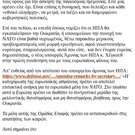
τους όρους για την άσκηση της παγκόσμιας ηγεμονίας. Είτε μας
αρέσει είτε όχι. Είναι επίσης η δυναμική, που δελεάζει και κάθε
«εθνικό ολιγάρχη», να μετρά, να πιέζει και να διαμορφώνει
κυβερνητικές πολιτικές.
Επί του πεδίου, κι επειδή όποιος νομίζει ότι οι ΗΠΑ θα
εγκαταλείψουν την Ουκρανία, ή υπονομεύουν την συνοχή του
ΝΑΤΟ είναι βαθιά νυχτωμένος, θέτω παρακάτω μερικούς
προβληματισμούς υπό μορφή ερωτήσεων, αφού γνωστοποιήσω
ευρύτερα, σταχυολογώντας αυτά που είπε, και δεν έτυχαν ευρείας
δημοσιότητας, ο νέος υπουργός Άμυνας των ΗΠΑ κ. Χέγκσεθ
στην πρώτη συνάντηση του με τους ευρωπαίους φίλους του.
Απ’ ευθείας από τον ιστότοπο του υπουργείου άμυνας των ΗΠΑ:
https://www.defense.gov/…/opening-remarks-by-secretary…/
«
Η
κατοχύρωση της ευρωπαϊκής ασφάλειας πρέπει να αποτελεί
επιτακτική ανάγκη για τα ευρωπαϊκά μέλη του ΝΑΤΟ. Στο πλαίσιο
αυτό η Ευρώπη πρέπει να διαθέσει το συντριπτικό μερίδιο της
μελλοντικής θανατηφόρας και μη θανατηφόρας βοήθειας προς την
Ουκρανία.
Τα μέλη αυτής της Ομάδας Επαφής πρέπει να ανταποκριθούν στις
απαιτήσεις των καιρών.
Αυτό σημαίνει ότι: