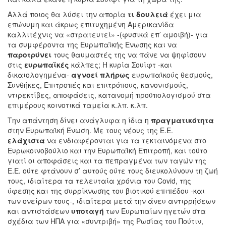
Αλλά ποιος θα λύσει την απορία
τι δουλειά
έχει μια
επώνυμη και άκρως επιτυχημένη Αμερικανίδα
καλλιτέχνις να «στρατευτεί» -(φυσικά επ’ αμοιβή)- για
τα συμφέροντα της Ευρωπαϊκής Ένωσης και να
παροτρύνει
τους θαυμαστές της να πάνε να ψηφίσουν
στις
ευρωπαϊκές
κάλπες; Η κυρία Σουίφτ -και
δικαιολογημένα-
αγνοεί πλήρως
ευρωπαϊκούς θεσμούς,
Συνθήκες, Επιτροπές και επιτρόπους, κανονισμούς,
ντιρεκτίβες, αποφάσεις, κατανομή προϋπολογισμού στα
επιμέρους κοινοτικά ταμεία κ.λπ. κ.λπ.
Την απάντηση δίνει ανάγλυφα η ίδια η
πραγματικότητα
στην Ευρωπαϊκή Ένωση. Με τους νέους της Ε.Ε.
ελάχιστα
να ενδιαφέρονται για τα τεκταινόμενα στο
Ευρωκοινοβούλιο και την Ευρωπαϊκή Επιτροπή, και τούτο
γιατί οι αποφάσεις και τα πεπραγμένα των ταγών της
Ε.Ε. ούτε φτάνουν σ’ αυτούς ούτε τους διευκολύνουν τη ζωή
τους, ιδιαίτερα τα τελευταία χρόνια του Covid, της
ύφεσης και της συρρίκνωσης του βιοτικού επιπέδου -και
των ονείρων τους-, ιδιαίτερα μετά την άνευ αντιρρήσεων
και αντιστάσεων
υποταγή
των Ευρωπαίων ηγετών στα
σχέδια των ΗΠΑ για «συντριβή» της Ρωσίας του Πούτιν,