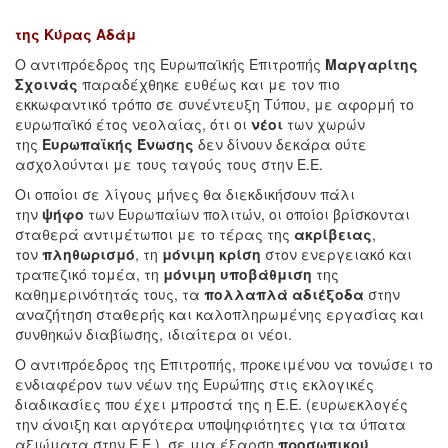
της Κύρας Αδάμ
Ο αντιπρόεδρος της Ευρωπαϊκής Επιτροπής
Μαργαρίτης
Σχοινάς
παραδέχθηκε ευθέως και με τον πιο
εκκωφαντικό τρόπο σε συνέντευξη Τύπου, με αφορμή το
ευρωπαϊκό έτος νεολαίας, ότι οι
νέοι
των χωρών
της
Ευρωπαϊκής Ένωσης
δεν δίνουν δεκάρα ούτε
ασχολούνται με τους ταγούς τους στην Ε.Ε.
Οι οποίοι σε λίγους μήνες θα διεκδικήσουν πάλι
την
ψήφο
των Ευρωπαίων πολιτών, οι οποίοι βρίσκονται
σταθερά αντιμέτωποι με το τέρας της
ακρίβειας
,
τον
πληθωρισμό
, τη
μόνιμη κρίση
στον ενεργειακό και
τραπεζικό τομέα, τη
μόνιμη υποβάθμιση
της
καθημερινότητάς τους, τα
πολλαπλά αδιέξοδα
στην
αναζήτηση σταθερής και καλοπληρωμένης εργασίας και
συνθηκών διαβίωσης, ιδιαίτερα οι νέοι.
Ο αντιπρόεδρος της Επιτροπής, προκειμένου να τονώσει το
ενδιαφέρον των νέων της Ευρώπης στις εκλογικές
διαδικασίες που έχει μπροστά της η Ε.Ε. (ευρωεκλογές
την άνοιξη και αργότερα υποψηφιότητες για τα ύπατα
αξιώματα στην Ε.Ε.), σε μια έξαρση
προσωπικού