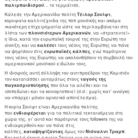
παλιμπαιδισμού
… το τερμάτισε.
Κάλεσε την Αμερικανίδα πολίτη
Τέιλορ Σουίφτ
,
κορυφαία καλλιτέχνιδα της ποπ μουσικής και ακόμα
ικανότερη επιχειρηματία ώστε να περιλαμβάνεται στη
λίστα των
πλουσιότερων Αμερικανών
, να «στρατευτεί»
η ίδια, κατά την ευρωπαϊκή τουρνέ της στην Ευρώπη την
άνοιξη, και να
καλέσει
τους νέους της Ευρώπης να πάνε
να ψηφίσουν στις
ευρωπαϊκές κάλπες
, ενώ παρότρυνε
τους νέους της Ευρώπης να ακολουθήσουν τη συμβουλή του
αμερικανικού μουσικού ειδώλου τους.
Η ιδιοφυής αυτή σύλληψη του αντιπροέδρου της Κομισιόν
τον κατατάσσει αυτομάτως στους
ταγούς της
παγκοσμιοποίησης
που όλα τα αλέθει και τα
ισοπεδώνει και τα κονιορτοποιεί (σ.σ.: χωρίς κατ’ ανάγκη
να υπάρχει μόνον αρνητικό αποτέλεσμα).
Η κυρία Σουίφτ είναι Αμερικανίδα πολίτης
που
ενδιαφέρεται
για τα πολιτικά τεκταινόμενα στη
χώρα της, γι’ αυτό και παρότρυνε τους followers της να
ενδιαφερθούν και να πάνε στις
κάλπες,
καταψηφίζοντας
όμως τον
Ντόναλντ Τραμπ
.
Και καλά έκανε η κυρία Σουίφτ για τη χώρα της.