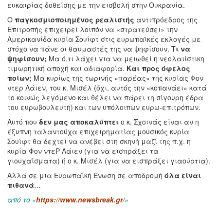
ευκαιρίας δοθείσης με την εισβολή στην Ουκρανία.
Ο
παγκοσμιοποιημένος ρεαλιστής
αντιπρόεδρος της
Επιτροπής επιχειρεί λοιπόν να «στρατεύσει» την
Αμερικανίδα κυρία Σουίφτ στις ευρωπαϊκές εκλογές με
στόχο να πάνε οι θαυμαστές της να ψηφίσουν.
Τι να
ψηφίσουν;
Μα ό,τι λάχει για να μειωθεί η νεολαιίστικη
τιμωρητική αποχή και αδιαφορία.
Και προς όφελος
ποίων;
Μα κυρίως της τωρινής «παρέας» της κυρίας Φον
ντερ Λάιεν, του κ. Μισέλ (όχι, αυτός την «κοπανάει» κατά
το κοινώς λεγόμενο και θέλει να πάρει τη σίγουρη έδρα
του ευρωβουλευτή) και των υπόλοιπων ευρω-επιτρόπων.
Αυτό που
δεν μας αποκαλύπτει
ο κ. Σχοινάς είναι αν η
έξυπνη ταλαντούχα επιχειρηματίας μουσικός κυρία
Σουίφτ θα δεχτεί να ανέβει στη σκηνή μαζί της π.χ. η
κυρία Φον ντεΡ Λάιεν (για να εισπράξει τα
γιουχαΐσματα) ή ο κ. Μισέλ (για να εισπράξει γιαούρτια).
Αλλά σε μια Ευρωπαϊκή Ένωση σε αποδρομή
όλα είναι
πιθανά
…
από το «
https://www.newsbreak.gr/
»