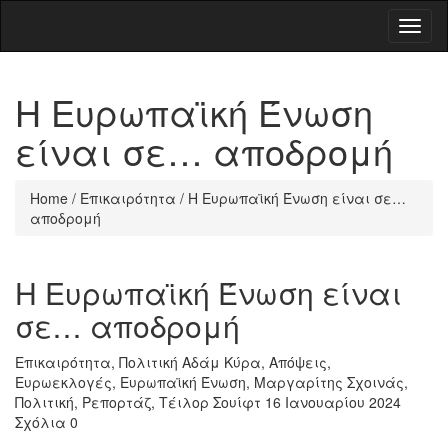
Toggl
naviga
Η Ευρωπαϊκή Ένωση
είναι σε… αποδρομή
Home
/
Επικαιρότητα
/
Η Ευρωπαϊκή Ένωση είναι σε…
αποδρομή
Η Ευρωπαϊκή Ένωση είναι
σε… αποδρομή
Επικαιρότητα
,
Πολιτική
Αδάμ Κύρα
,
Απόψεις
,
Ευρωεκλογές
,
Ευρωπαϊκή Ένωση
,
Μαργαρίτης Σχοινάς
,
Πολιτική
,
Ρεπορτάζ
,
Τέιλορ Σουίφτ
16 Ιανουαρίου 2024
Σχόλια 0