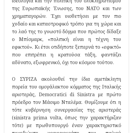
ιδεολογία και την πολιτική του ολοκληρωτισμού
της Ευρωπαϊκής Ένωσης, του ΝΑΤΟ και των
χρηματαγορών. Έχει υιοθετήσει με τον πιο
χυδαίο και καταστροφικό τρόπο για τη χώρα και
το λαό της το γνωστό δόγμα που πρώτος δίδαξε
ο Μπίσμαρκ, «πολιτική είναι η τέχνη του
εφικτού». Κι έτσι οτιδήποτε ξεπερνά το «εφικτό»
που επιτρέπει η κρατούσα τάξη, φαντάζει
αδύνατο, εξωφρενικό, όχι του κόσμου τούτου.
Ο ΣΥΡΙΖΑ ακολουθεί την ίδια αμετάκλητη
πορεία του ομογάλακτου κόμματος της Ιταλικής
αριστεράς, Democratici di Sinistra με πρώτο
πρόεδρο τον Μάσιμο Νταλέμα. Θυμίζουμε ότι η
τότε κυβέρνηση συνεργασίας της αριστεράς
(sinistra prima volta, όπως την χαρακτήριζαν
τότε) με πρωθυπουργό έναν χαρακτηριστικό
τυχοδιώκτη γραφειοκράτη του παλιού