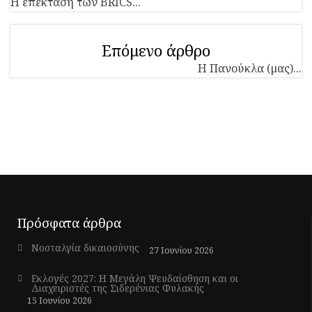
H επέκταση των BRICS...
Επόμενο άρθρο
Η Πανούκλα (μας)...
Πρόσφατα άρθρα
Νοσταλγία δικαιοσύνης
27 Ιουνίου 2026
Εκλογές 2027: Η Μεγάλη Ψευδαίσθηση και οι
Διαχειριστές της Σιδερένιας Φυλακής
15 Ιουνίου 2026