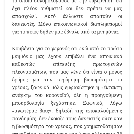
το οποίο συνομολογούσε με την κυβέρνηση ότι
έχει πλέον ρυθμιστεί και δεν πρέπει να μας
απασχολεί. Αυτό άλλωστε απαιτούν οι
δανειστές. Μόνο επικοινωνιακοί διαπληκτισμοί
για το ποιος δήθεν μας έβγαλε από τα μνημόνια.
Κουβέντα για το γεγονός ότι ενώ από το πρώτο
μνημόνιο μας έχουν επιβάλει ένα αποικιακό
καθεστώς επίτευξης πρωτογενών
πλεονασμάτων, που μας λένε ότι είναι ο μόνος
δρόμος για την περίφημη βιωσιμότητα το
χρέους, ξαφνικά μόλις εμφανίστηκε η «έκτακτη
ανάγκη» του κορονοϊού, όλη η προηγούμενη
μπουρδολογία ξεχάστηκε. Ξαφνικά, λόγω
«ανωτέρας βίας», δηλαδή της αποκαλούμενης
πανδημίας, δεν ένοιαζε τους δανειστές ούτε καν
η βιωσιμότητα του χρέους, που χρηματοδότησαν
απευθείας με κοπή νέου ευρώ της τάξης των 38