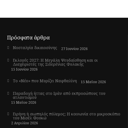
Πρόσφατα άρθρα
Νοσταλγία δικαιοσύνης
27 Ιουνίου 2026
Εκλογές 2027: Η Μεγάλη Ψευδαίσθηση και οι
Διαχειριστές της Σιδερένιας Φυλακής
15 Ιουνίου 2026
Το «Νέο» που Μυρίζει Ναφθαλίνη
15 Μαΐου 2026
Παραδοχή ήττας στο Ιράν από εκπροσώπους του
ατλαντισμού
15 Μαΐου 2026
Ειρήνη ή σιωπηλός πόλεμος; Η κοινωνία στο μικροσκόπιο
του Μισέλ Φουκώ
2 Απριλίου 2026