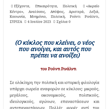
Εξέχοντα
,
Επικαιρότητα
,
Πολιτική
«Ακραίο
Κέντρο»
,
Αναλύσεις
,
Απόψεις
,
Αριστερά
,
Δεξιά
,
Κοινωνία
,
Μνημόνιο
,
Πολιτική
,
Ρούντι Ρινάλντι
,
ΣΥΡΙΖΑ
4 Ιουλίου 2023
Σχόλια 0
(Ο κύκλος που κλείνει, ο νέος
που ανοίγει, και αυτός που
πρέπει να ανοίξει)
του Ρούντι Ρινάλντι
Σ
ε ολόκληρη την πολιτική και ιστορική φιλολογία
υπάρχει σωρεία αναφορών σε κύκλους: μικρούς,
μεγάλους, οικονομικούς, πολιτικούς,
ιδεολογικούς, αγώνων, επαναστάσεων και
αντεπαναστάσεων. Πολλές φορές αντί του