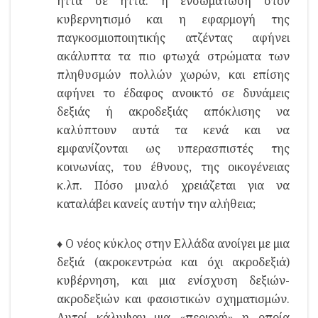
ήττα σε ήττα: η ενσωμάτωση στον
κυβερνητισμό και η εφαρμογή της
παγκοσμιοποιητικής ατζέντας αφήνει
ακάλυπτα τα πιο φτωχά στρώματα των
πληθυσμών πολλών χωρών, και επίσης
αφήνει το έδαφος ανοικτό σε δυνάμεις
δεξιάς ή ακροδεξιάς απόκλισης να
καλύπτουν αυτά τα κενά και να
εμφανίζονται ως υπερασπιστές της
κοινωνίας, του έθνους, της οικογένειας
κ.λπ. Πόσο μυαλό χρειάζεται για να
καταλάβει κανείς αυτήν την αλήθεια;
♦ Ο νέος κύκλος στην Ελλάδα ανοίγει με μια
δεξιά (ακροκεντρώα και όχι ακροδεξιά)
κυβέρνηση, και μια ενίσχυση δεξιών-
ακροδεξιών και φασιστικών σχηματισμών.
Αυτοί κάλυψαν μια «περιοχή» η οποία