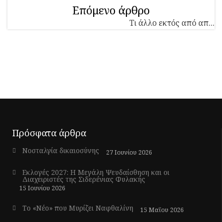
Επόμενο άρθρο
Τι άλλο εκτός από απ...
Πρόσφατα άρθρα
Νοσταλγία δικαιοσύνης
27 Ιουνίου 2026
Εκλογές 2027: Η Μεγάλη Ψευδαίσθηση και οι
Διαχειριστές της Σιδερένιας Φυλακής
15 Ιουνίου 2026
Το «Νέο» που Μυρίζει Ναφθαλίνη
15 Μαΐου 2026