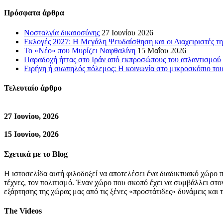
Πρόσφατα άρθρα
Νοσταλγία δικαιοσύνης
27 Ιουνίου 2026
Εκλογές 2027: Η Μεγάλη Ψευδαίσθηση και οι Διαχειριστές τη
Το «Νέο» που Μυρίζει Ναφθαλίνη
15 Μαΐου 2026
Παραδοχή ήττας στο Ιράν από εκπροσώπους του ατλαντισμού
Ειρήνη ή σιωπηλός πόλεμος; Η κοινωνία στο μικροσκόπιο τ
Τελευταίο άρθρο
27 Ιουνίου, 2026
15 Ιουνίου, 2026
Σχετικά με το Blog
Η ιστοσελίδα αυτή φιλοδοξεί να αποτελέσει ένα διαδικτυακό χώρο π
τέχνες, τον πολιτισμό. Έναν χώρο που σκοπό έχει να συμβάλλει στ
εξάρτησης της χώρας μας από τις ξένες «προστάτιδες» δυνάμεις και 
The Videos