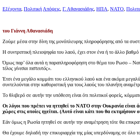
Εξέχοντα
,
Πολιτική
Απόψεις
,
Γ. Αθανασιάδης
,
ΗΠΑ
,
ΝΑΤΟ
,
Πολιτι
του Γιάννη Αθανασιάδη
Ζούμε μέσα στην δίνη της μονόπλευρης πληροφόρησης από τα συστη
Η συντριπτική πλειοψηφία του λαού, έχει στον ένα ή το άλλο βαθμό
Όμως παρ’ όλα αυτά η παραπληροφόρηση στο θέμα του Ρωσο – Νατ
τέλος γίνεσαι πιστευτός».
Έτσι ένα μεγάλο κομμάτι του ελληνικού λαού και ένα ακόμα μεγαλύ
συντελούνται στην καθοριστική για τους λαούς του πλανήτη αναμέ
Το θλιβερό σε αυτήν την υπόθεση είναι ότι πολιτικοί φορείς, κόμμα
Οι λόγοι που πρέπει να ηττηθεί το ΝΑΤΟ στην Ουκρανία είναι άσ
χώρες στις οποίες ηγείται. (Αυτό είναι κάτι που θα εκτιμήσουν ο
Εάν όμως η Ρωσία ηττηθεί σε αυτήν την αναμέτρηση τότε θα επικρατ
Θα έχουμε δηλαδή την επικυριαρχία της μίας υπερδύναμης σε όλο τον