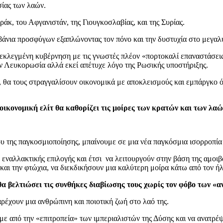
ίας των λαών.
άκ, του Αφγανιστάν, της Γιουγκοσλαβίας, και της Συρίας.
άνια προσφύγων εξαπλώνοντας τον πόνο και την δυστυχία στο μεγαλ
εκλεγμένη κυβέρνηση με τις γνωστές πλέον «πορτοκαλί επαναστάσεις
ην Λευκορωσία αλλά εκεί απέτυχε λόγο της Ρωσικής υποστήριξης.
, θα τους στραγγαλίσουν οικονομικά με αποκλεισμούς και εμπάργκο όπ
ικονομική ελίτ θα καθορίζει τις μοίρες των κρατών και των λαώ
υ της παγκοσμιοποίησης, μπαίνουμε σε μια νέα παγκόσμια ισορροπία
 εναλλακτικής επιλογής και έτσι να λειτουργούν στην βάση της αμοι
αι την φτώχια, να διεκδικήσουν μια καλύτερη μοίρα κάτω από τον ήλ
υ θα βελτιώσει τις συνθήκες διαβίωσης τους χωρίς τον φόβο τω
ρέχουν μια ανθρώπινη και ποιοτική ζωή στο λαό της.
ε από την «επιτροπεία» των ιμπεριαλιστών της Δύσης και να ανατρέ