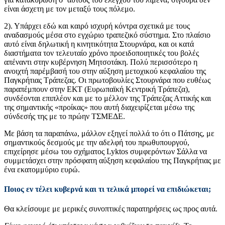
είναι άσχετη με τον μεταξύ τους πόλεμο.
2). Υπάρχει εδώ και καιρό ισχυρή κόντρα σχετικά με τους
αναδασμούς μέσα στο εγχώριο τραπεζικό σύστημα. Στο πλαίσιο
αυτό είναι δηλωτική η κινητικότητα Στουρνάρα, και οι κατά
διαστήματα τον τελευταίο χρόνο προειδοποιητικές του βολές
απέναντι στην κυβέρνηση Μητσοτάκη. Πολύ περισσότερο η
ανοιχτή παρέμβασή του στην αύξηση μετοχικού κεφαλαίου της
Παγκρήτιας Τράπεζας. Οι πρωτοβουλίες Στουρνάρα που ευθέως
παραπέμπουν στην ΕΚΤ (Ευρωπαϊκή Κεντρική Τράπεζα),
συνδέονται επιπλέον και με το μέλλον της Τράπεζας Αττικής και
της σημαντικής «προίκας» που αυτή διαχειρίζεται μέσω της
σύνδεσής της με το πρώην ΤΣΜΕΔΕ.
Με βάση τα παραπάνω, μάλλον εξηγεί πολλά το ότι ο Πάτσης, με
σημαντικούς δεσμούς με την αδελφή του πρωθυπουργού,
επιχείρησε μέσω του σχήματος Lyktos συμφερόντων Σάλλα να
συμμετάσχει στην πρόσφατη αύξηση κεφαλαίου της Παγκρήτιας με
ένα εκατομμύριο ευρώ.
Ποιος εν τέλει κυβερνά και τι τελικά μπορεί να επιδιώκεται;
Θα κλείσουμε με μερικές συνοπτικές παρατηρήσεις ως προς αυτά.