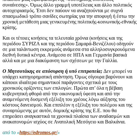
συναίνεσης». Όμως άλλο γραμμή υποτέλειας και άλλο πολιτικός
αυτοχειριασμός. Έτσι δεν παύουν να αναζητούνται με συχνά
σπασμωδικό τρόπο σανίδες σωτηρίας για την αποφυγή ή έστω την
χρονική μετάθεση μιας γενικευμένης πολιτικής-κοινωνικής-εθνικής
κρίσης.
Και οι τέτοιες κινήσεις τα τελευταία χρόνια (κινήσεις και της
περιόδου ΣΥΡΙΖΑ και της περιόδου Σαμαρά-Βενιζέλου) οδηγούν
σε μια ταλάντωση εκκρεμούς ανάμεσα στα αλληλοσυγκρουόμενα
διεθνή δυτικά κέντρα. Ανάμεσα σε ΗΠΑ και Γερμανία βασικά
αλλά και με μια διακύμανση των σχέσεων με την Γαλλία.
Ο Μητσοτάκης σε απόσυρση ή υπό επιτροπεία;
Δεν μπορεί να
υπάρχει κατηγορηματική απάντηση. Όμως σίγουρα βαρύνουν και
κάποιοι ιδιαίτερα σημαντικοί παράγοντες σχετικά με τους
χρονικούς ορίζοντες των επιλογών. Πρώτα απ’ όλα η βέβαιη
κυβερνητική φθορά από την οικονομική ύφεση και από την
αναμενόμενη δυσμενή εξέλιξη του χρέους λόγω αύξησης του
κόστους δανεισμού. Και επιπλέον η εξέλιξη του πολέμου και της
συναρτώμενης με αυτόν, δομικής κρίσης της Ε.Ε. που θα
επηρεάσει αναγκαστικά τα χρονικά πλαίσια των αναδασμών και
ανακατονομών ισχύος σε Ανατολική Μεσόγειο και Βαλκάνια.
από το «
https://edromos.gr/
»