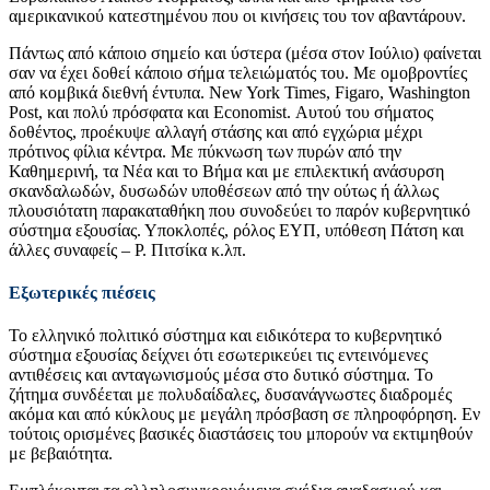
αμερικανικού κατεστημένου που οι κινήσεις του τον αβαντάρουν.
Πάντως από κάποιο σημείο και ύστερα (μέσα στον Ιούλιο) φαίνεται
σαν να έχει δοθεί κάποιο σήμα τελειώματός του. Με ομοβροντίες
από κομβικά διεθνή έντυπα. New York Times, Figaro, Washington
Post, και πολύ πρόσφατα και Economist. Αυτού του σήματος
δοθέντος, προέκυψε αλλαγή στάσης και από εγχώρια μέχρι
πρότινος φίλια κέντρα. Με πύκνωση των πυρών από την
Καθημερινή, τα Νέα και το Βήμα και με επιλεκτική ανάσυρση
σκανδαλωδών, δυσωδών υποθέσεων από την ούτως ή άλλως
πλουσιότατη παρακαταθήκη που συνοδεύει το παρόν κυβερνητικό
σύστημα εξουσίας. Υποκλοπές, ρόλος ΕΥΠ, υπόθεση Πάτση και
άλλες συναφείς – Ρ. Πιτσίκα κ.λπ.
Εξωτερικές πιέσεις
Το ελληνικό πολιτικό σύστημα και ειδικότερα το κυβερνητικό
σύστημα εξουσίας δείχνει ότι εσωτερικεύει τις εντεινόμενες
αντιθέσεις και ανταγωνισμούς μέσα στο δυτικό σύστημα. Το
ζήτημα συνδέεται με πολυδαίδαλες, δυσανάγνωστες διαδρομές
ακόμα και από κύκλους με μεγάλη πρόσβαση σε πληροφόρηση. Εν
τούτοις ορισμένες βασικές διαστάσεις του μπορούν να εκτιμηθούν
με βεβαιότητα.