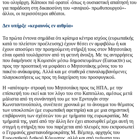
του ολιγάρχη. Κάποιοι πιό ορατοί -όπως η ουσιαστική απαίτησή του
για παράδοση στη δικαιοσύνη του «ανιψιού- πρωθυπουργού»-
άλλοι, οι περισσότεροι αθέατοι.
Δεν υπήρξε «κεραυνός εν αιθρία»
Τα πρώτα έντονα σημάδια ότι κρίσιμα κέντρα ισχύος (ευρωπαϊκής
κατά το πλείστον προέλευσης) έχουν θέσει εν αμφιβόλω ή και
έχουν αποσύρει την προηγούμενη στήριξή τους στον Μητσοτάκη
είναι ορατά τουλάχιστον από τη φετινή άνοιξη. Με τις αντιρρήσεις
που διαμήνυσε η Κομισιόν μέσω δημοσιευμάτων (Euroactiv) ως
προς την προοπτική να μοιράσει ο Μητσοτάκης μόνος του το
πακέτο ανάκαμψης. Αλλά και με σταθερά επαναλαμβανόμενες
πλαγιοκοπήσεις ως προς τη διαχείριση του προσφυγικού.
Η «απότομη» στροφή του Μητσοτάκη προς τις ΗΠΑ, με την
επίσκεψή του εκεί και τον λόγο του στο Καπιτώλιο, αμέσως μετά
μάλιστα από τη συνάντησή του με τον Ερντογάν στην
Κωνσταντινούπολη, συνέπεσε χρονικά με το άνοιγμα του θέματος
των υποκλοπών (με ευρωπαϊκή αφετηρία) και με μια σημαντική
επιβάρυνση των σχέσεών του με τμήματα της ευρωκρατίας. Με
τμήματά της, γιατί από την άλλη δεν έχει αποσυρθεί μέχρι αυτή τη
στιγμή η στήριξη που του παρέχεται από πλευρές που εκπροσωπεί
ο Γερμανός χριστιανοδημοκράτης Μ. Βέμπερ, αρχηγός του
Ευρωπαϊκού Λαϊκού Κόμματος, αλλά και από τμήματα του