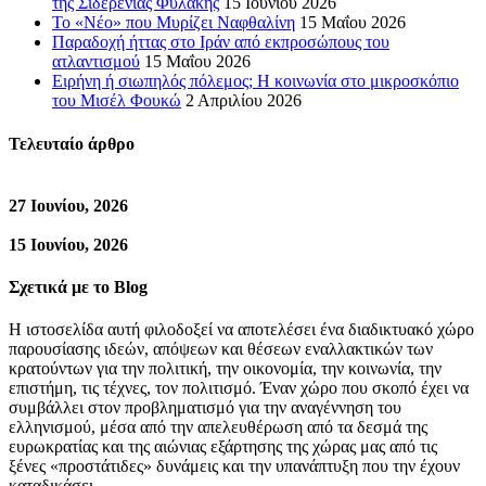
της Σιδερένιας Φυλακής
15 Ιουνίου 2026
Το «Νέο» που Μυρίζει Ναφθαλίνη
15 Μαΐου 2026
Παραδοχή ήττας στο Ιράν από εκπροσώπους του
ατλαντισμού
15 Μαΐου 2026
Ειρήνη ή σιωπηλός πόλεμος; Η κοινωνία στο μικροσκόπιο
του Μισέλ Φουκώ
2 Απριλίου 2026
Τελευταίο άρθρο
27 Ιουνίου, 2026
15 Ιουνίου, 2026
Σχετικά με το Blog
Η ιστοσελίδα αυτή φιλοδοξεί να αποτελέσει ένα διαδικτυακό χώρο
παρουσίασης ιδεών, απόψεων και θέσεων εναλλακτικών των
κρατούντων για την πολιτική, την οικονομία, την κοινωνία, την
επιστήμη, τις τέχνες, τον πολιτισμό. Έναν χώρο που σκοπό έχει να
συμβάλλει στον προβληματισμό για την αναγέννηση του
ελληνισμού, μέσα από την απελευθέρωση από τα δεσμά της
ευρωκρατίας και της αιώνιας εξάρτησης της χώρας μας από τις
ξένες «προστάτιδες» δυνάμεις και την υπανάπτυξη που την έχουν
καταδικάσει.