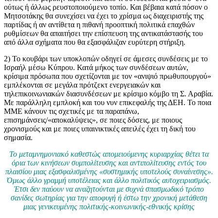
ούτως ή άλλως ρευστοποιούμενο τοπίο. Και βέβαια κατά πόσον ο
Μητσοτάκης θα συνεχίσει να έχει το χρίσμα ως διαχειριστής της
παρτίδας ή αν αντίθετα η πιθανή προοπτική πολιτικά επαχθών
ρυθμίσεων θα απαιτήσει την επίσπευση της αντικατάστασής του
από άλλα σχήματα που θα εξασφάλιζαν ευρύτερη στήριξη.
2) Το κουβάρι των υποκλοπών οδηγεί σε άμεσες συνδέσεις με το
Ισραήλ μέσω Κύπρου. Κατά μήκος των συνδέσεων αυτών,
κρίσιμα πρόσωπα που σχετίζονται με τον «ανιψιό πρωθυπουργού»
εμπλέκονται σε μεγάλα πρότζεκτ ενεργειακών και
τηλεπικοινωνιακών διασυνδέσεων με κρίσιμο κόμβο τη Σ. Αραβία.
Με παράλληλη εμπλοκή και του νυν επικεφαλής της ΔΕΗ. Το ποια
ΜΜΕ κάνουν τις σχετικές με τα παραπάνω,
επισημάνσεις/«αποκαλύψεις», σε ποιες δόσεις, με ποιους
χρονισμούς και με ποιες υπαινικτικές απειλές έχει τη δική του
σημασία.
Το μεταμνημονιακό καθεστώς απομειούμενης κυριαρχίας θέτει τα
όρια των κινήσεων συμπολίτευσης και αντιπολίτευσης εντός του
πλαισίου μιας εξασφαλισμένης «συστημικής υποτελούς συναίνεσης».
Όμως άλλο γραμμή υποτέλειας και άλλο πολιτικός αυτοχειριασμός.
Έτσι δεν παύουν να αναζητούνται με συχνά σπασμωδικό τρόπο
σανίδες σωτηρίας για την αποφυγή ή έστω την χρονική μετάθεση
μιας γενικευμένης πολιτικής-κοινωνικής-εθνικής κρίσης