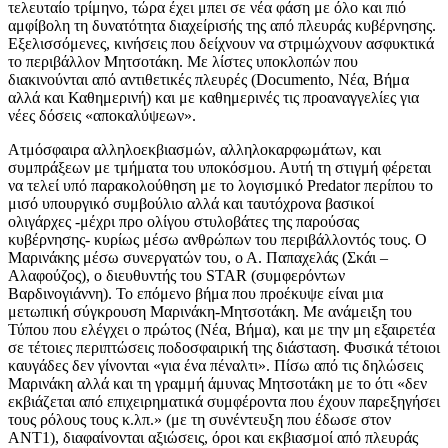
τελευταίο τρίμηνο, τώρα έχει μπει σε νέα φάση με όλο και πιό
αμφίβολη τη δυνατότητα διαχείρισής της από πλευράς κυβέρνησης.
Εξελισσόμενες, κινήσεις που δείχνουν να στριμώχνουν ασφυκτικά
το περιβάλλον Μητσοτάκη. Με λίστες υποκλοπών που
διακινούνται από αντιθετικές πλευρές (Documento, Νέα, Βήμα
αλλά και Καθημερινή) και με καθημερινές τις προαναγγελίες για
νέες δόσεις «αποκαλύψεων».
Ατμόσφαιρα αλληλοεκβιασμών, αλληλοκαρφωμάτων, και
συμπράξεων με τμήματα του υποκόσμου. Αυτή τη στιγμή φέρεται
να τελεί υπό παρακολούθηση με το λογισμικό Predator περίπου το
μισό υπουργικό συμβούλιο αλλά και ταυτόχρονα βασικοί
ολιγάρχες -μέχρι προ ολίγου στυλοβάτες της παρούσας
κυβέρνησης- κυρίως μέσω ανθρώπων του περιβάλλοντός τους. Ο
Μαρινάκης μέσω συνεργατών του, ο Α. Παπαχελάς (Σκάι –
Αλαφούζος), ο διευθυντής του STAR (συμφερόντων
Βαρδινογιάννη). Το επόμενο βήμα που προέκυψε είναι μια
μετωπική σύγκρουση Μαρινάκη-Μητσοτάκη. Με ανάμειξη του
Τύπου που ελέγχει ο πρώτος (Νέα, Βήμα), και με την μη εξαιρετέα
σε τέτοιες περιπτώσεις ποδοσφαιρική της διάσταση. Φυσικά τέτοιοι
καυγάδες δεν γίνονται «για ένα πέναλτι». Πίσω από τις δηλώσεις
Μαρινάκη αλλά και τη γραμμή άμυνας Μητσοτάκη με το ότι «δεν
εκβιάζεται από επιχειρηματικά συμφέροντα που έχουν παρεξηγήσει
τους ρόλους τους κ.λπ.» (με τη συνέντευξη που έδωσε στον
ΑΝΤ1), διαφαίνονται αξιώσεις, όροι και εκβιασμοί από πλευράς