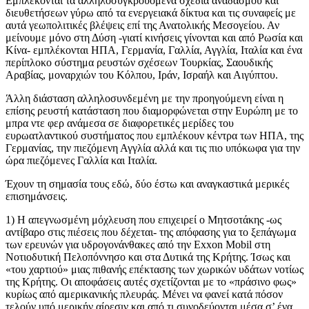
Εμπλέκονται τα αλληλοσυγκρουόμενα σχέδια αναδασμού και
διευθετήσεων γύρω από τα ενεργειακά δίκτυα και τις συναφείς με
αυτά γεωπολιτικές βλέψεις επί της Ανατολικής Μεσογείου. Αν
μείνουμε μόνο στη Δύση -γιατί κινήσεις γίνονται και από Ρωσία και
Κίνα- εμπλέκονται ΗΠΑ, Γερμανία, Γαλλία, Αγγλία, Ιταλία και ένα
περίπλοκο σύστημα ρευστών σχέσεων Τουρκίας, Σαουδικής
Αραβίας, μοναρχιών του Κόλπου, Ιράν, Ισραήλ και Αιγύπτου.
Άλλη διάσταση αλληλοσυνδεμένη με την προηγούμενη είναι η
επίσης ρευστή κατάσταση που διαμορφώνεται στην Ευρώπη με το
μπρα ντε φερ ανάμεσα σε διαφορετικές μερίδες του
ευρωατλαντικού συστήματος που εμπλέκουν κέντρα των ΗΠΑ, της
Γερμανίας, την πιεζόμενη Αγγλία αλλά και τις πιο υπόκωφα για την
ώρα πιεζόμενες Γαλλία και Ιταλία.
Έχουν τη σημασία τους εδώ, δύο έστω και αναγκαστικά μερικές
επισημάνσεις.
1) Η απεγνωσμένη μόχλευση που επιχειρεί ο Μητσοτάκης -ως
αντίβαρο στις πιέσεις που δέχεται- της απόφασης για το ξεπάγωμα
των ερευνών για υδρογονάνθακες από την Exxon Mobil στη
Νοτιοδυτική Πελοπόννησο και στα Δυτικά της Κρήτης. Ίσως και
«του χαρτιού» μιας πιθανής επέκτασης των χωρικών υδάτων νοτίως
της Κρήτης. Οι αποφάσεις αυτές σχετίζονται με το «πράσινο φως»
κυρίως από αμερικανικής πλευράς. Μένει να φανεί κατά πόσον
τελούν υπό μερικήν αίρεσιν και από τι συνοδεύονται μέσα σ’ ένα