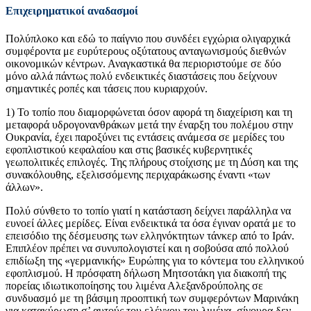
Επιχειρηματικοί αναδασμοί
Πολύπλοκο και εδώ το παίγνιο που συνδέει εγχώρια ολιγαρχικά
συμφέροντα με ευρύτερους οξύτατους ανταγωνισμούς διεθνών
οικονομικών κέντρων. Αναγκαστικά θα περιοριστούμε σε δύο
μόνο αλλά πάντως πολύ ενδεικτικές διαστάσεις που δείχνουν
σημαντικές ροπές και τάσεις που κυριαρχούν.
1) Το τοπίο που διαμορφώνεται όσον αφορά τη διαχείριση και τη
μεταφορά υδρογονανθράκων μετά την έναρξη του πολέμου στην
Ουκρανία, έχει παροξύνει τις εντάσεις ανάμεσα σε μερίδες του
εφοπλιστικού κεφαλαίου και στις βασικές κυβερνητικές
γεωπολιτικές επιλογές. Της πλήρους στοίχισης με τη Δύση και της
συνακόλουθης, εξελισσόμενης περιχαράκωσης έναντι «των
άλλων».
Πολύ σύνθετο το τοπίο γιατί η κατάσταση δείχνει παράλληλα να
ευνοεί άλλες μερίδες. Είναι ενδεικτικά τα όσα έγιναν ορατά με το
επεισόδιο της δέσμευσης των ελληνόκτητων τάνκερ από το Ιράν.
Επιπλέον πρέπει να συνυπολογιστεί και η σοβούσα από πολλού
επιδίωξη της «γερμανικής» Ευρώπης για το κόντεμα του ελληνικού
εφοπλισμού. Η πρόσφατη δήλωση Μητσοτάκη για διακοπή της
πορείας ιδιωτικοποίησης του λιμένα Αλεξανδρούπολης σε
συνδυασμό με τη βάσιμη προοπτική των συμφερόντων Μαρινάκη
για κατακύρωση σ’ αυτούς του ελέγχου του λιμένα, σίγουρα δεν