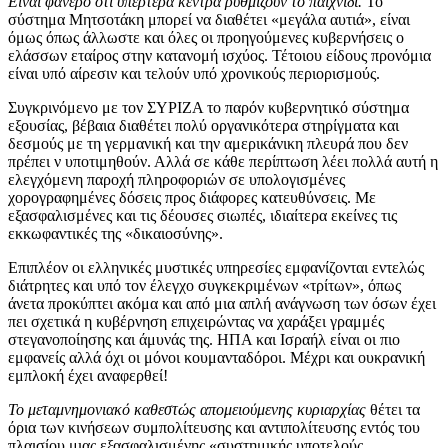
Είναι φανερό ότι υπέρτερα κέντρα ρυθμίζουν το παιχνίδι.
Το
σύστημα Μητσοτάκη μπορεί να διαθέτει «μεγάλα αυτιά», είναι
όμως όπως άλλωστε και όλες οι προηγούμενες κυβερνήσεις ο
ελάσσων εταίρος στην κατανομή ισχύος. Τέτοιου είδους προνόμια
είναι υπό αίρεσιν και τελούν υπό χρονικούς περιορισμούς.
Συγκρινόμενο με τον ΣΥΡΙΖΑ το παρόν κυβερνητικό σύστημα
εξουσίας, βέβαια διαθέτει πολύ οργανικότερα στηρίγματα και
δεσμούς με τη γερμανική και την αμερικάνικη πλευρά που δεν
πρέπει ν υποτιμηθούν. Αλλά σε κάθε περίπτωση λέει πολλά αυτή η
ελεγχόμενη παροχή πληροφοριών σε υπολογισμένες
χορογραφημένες δόσεις προς διάφορες κατευθύνσεις. Με
εξασφαλισμένες και τις δέουσες σιωπές, ιδιαίτερα εκείνες τις
εκκωφαντικές της «δικαιοσύνης».
Επιπλέον οι ελληνικές μυστικές υπηρεσίες εμφανίζονται εντελώς
διάτρητες και υπό τον έλεγχο συγκεκριμένων «τρίτων», όπως
άνετα προκύπτει ακόμα και από μια απλή ανάγνωση των όσων έχει
πει σχετικά η κυβέρνηση επιχειρώντας να χαράξει γραμμές
στεγανοποίησης και άμυνάς της. ΗΠΑ και Ισραήλ είναι οι πιo
εμφανείς αλλά όχι οι μόνοι κουμανταδόροι. Μέχρι και oυκρανική
εμπλοκή έχει αναφερθεί!
Το μεταμνημονιακό καθεστώς απομειούμενης κυριαρχίας
θέτει τα
όρια των κινήσεων συμπολίτευσης και αντιπολίτευσης εντός του
πλαισίου μιας εξασφαλισμένης «συστημικής υποτελούς