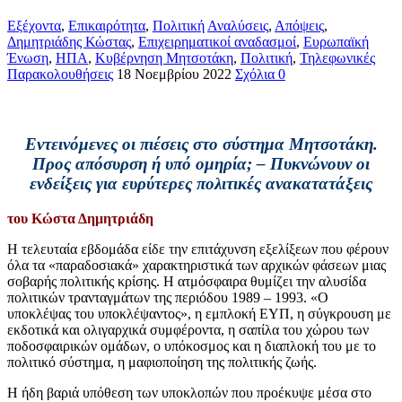
Εξέχοντα
,
Επικαιρότητα
,
Πολιτική
Αναλύσεις
,
Απόψεις
,
Δημητριάδης Κώστας
,
Επιχειρηματικοί αναδασμοί
,
Ευρωπαϊκή
Ένωση
,
ΗΠΑ
,
Κυβέρνηση Μητσοτάκη
,
Πολιτική
,
Τηλεφωνικές
Παρακολουθήσεις
18 Νοεμβρίου 2022
Σχόλια 0
Εντεινόμενες οι πιέσεις στο σύστημα Μητσοτάκη.
Προς απόσυρση ή υπό ομηρία; – Πυκνώνουν οι
ενδείξεις για ευρύτερες πολιτικές ανακατατάξεις
του Κώστα Δημητριάδη
Η
τελευταία εβδομάδα είδε την επιτάχυνση εξελίξεων που φέρουν
όλα τα «παραδοσιακά» χαρακτηριστικά των αρχικών φάσεων μιας
σοβαρής πολιτικής κρίσης. Η ατμόσφαιρα θυμίζει την αλυσίδα
πολιτικών τρανταγμάτων της περιόδου 1989 – 1993. «Ο
υποκλέψας του υποκλέψαντος», η εμπλοκή ΕΥΠ, η σύγκρουση με
εκδοτικά και ολιγαρχικά συμφέροντα, η σαπίλα του χώρου των
ποδοσφαιρικών ομάδων, ο υπόκοσμος και η διαπλοκή του με το
πολιτικό σύστημα, η μαφιοποίηση της πολιτικής ζωής.
Η ήδη βαριά υπόθεση των υποκλοπών που προέκυψε μέσα στο