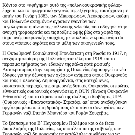
Κόντρα στο «αφήγημα» αυτό της «πολωνοουκρανικής φιλίας»
έρχεται και το πραγματικό γεγονός της εξέγερσης, ταυτόχρονα με
αυτήν του Γενάρη 1863, των Μικρορώσων, Λευκορώσων, ακόμη
και Πολωνών ακτημόνων αγροτών εναντίον των
μεγαλογαιοκτημόνων της πολωνικής szlachta, που οδήγησε στην
ανοιχτή τρομοκρατία και τις πράξεις ωμής βίας στα χωριά της
σημερινής ουκρανικής επαρχίας, με πολλούς νεκρούς ανάμεσα
στους ντόπιους αγρότες και τα μέλη των οικογενειών τους.
Η Οκτωβριανή Σοσιαλιστική Επανάσταση στη Ρωσία το 1917, η
ανεξαρτητοποίηση της Πολωνίας στα τέλη του 1918 και το
πέρασμα τμήματος των εδαφών της πάλαι ποτέ ρωσικής
Αυτοκρατορίας στην κυριαρχία της Πολωνίας δημιουργεί το νέο
έδαφος για την όξυνση των σχέσεων ανάμεσα στους Ουκρανούς
και τους Πολωνούς. Δημιουργούνται, στις κατεχόμενες,
ουσιαστικά, περιοχές της σημερινής δυτικής Ουκρανίας οι πρώτες
εθνικιστικές ουκρανικές οργανώσεις, η OUN (Ένωση Ουκρανών
Εθνικιστών) και το στρατιωτικό της σκέλος, ο διαβόητος UPA
(Ουκρανικός «Επαναστατικός» Στρατός), απ’ όπου αναδείχθηκαν
αργότερα μέσα από τη δράση τους σε αυτόν οι συνεργάτες των
Γερμανών ναζί Στεπάν Μπαντέρα και Ρομάν Σουχέβιτς.
Το ξέσπασμα του Β΄ Παγκοσμίου Πολέμου και ο de facto
διαμελισμός της Πολωνίας, ως αποτέλεσμα της εισβολής των
Γερμανών ναζί δημιουργούν τις κατάλληλες συνθήκες για να