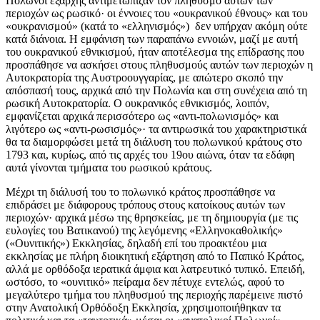
Πολωνοί εξαρχής αντιμετώπιζαν τον πληθυσμό αυτών των
περιοχών ως ρωσικό· οι έννοιες του «ουκρανικού έθνους» και του
«ουκρανισμού» (κατά το «ελληνισμός») δεν υπήρχαν ακόμη ούτε
κατά διάνοια. Η εμφάνιση των παραπάνω εννοιών, μαζί με αυτή
του ουκρανικού εθνικισμού, ήταν αποτέλεσμα της επίδρασης που
προσπάθησε να ασκήσει στους πληθυσμούς αυτών των περιοχών η
Αυτοκρατορία της Αυστροουγγαρίας, με απώτερο σκοπό την
απόσπασή τους, αρχικά από την Πολωνία και στη συνέχεια από τη
ρωσική Αυτοκρατορία. Ο ουκρανικός εθνικισμός, λοιπόν,
εμφανίζεται αρχικά περισσότερο ως «αντι-πολωνισμός» και
λιγότερο ως «αντι-ρωσισμός»· τα αντιρωσικά του χαρακτηριστικά
θα τα διαμορφώσει μετά τη διάλυση του πολωνικού κράτους στο
1793 και, κυρίως, από τις αρχές του 19ου αιώνα, όταν τα εδάφη
αυτά γίνονται τμήματα του ρωσικού κράτους.
Μέχρι τη διάλυσή του το πολωνικό κράτος προσπάθησε να
επιδράσει με διάφορους τρόπους στους κατοίκους αυτών των
περιοχών· αρχικά μέσω της θρησκείας, με τη δημιουργία (με τις
ευλογίες του Βατικανού) της λεγόμενης «Ελληνοκαθολικής»
(«Ουνιτικής») Εκκλησίας, δηλαδή επί του προακτέου μια
εκκλησίας με πλήρη διοικητική εξάρτηση από το Παπικό Κράτος,
αλλά με ορθόδοξα ιερατικά άμφια και λατρευτικό τυπικό. Επειδή,
ωστόσο, το «ουνιτικό» πείραμα δεν πέτυχε εντελώς, αφού το
μεγαλύτερο τμήμα του πληθυσμού της περιοχής παρέμεινε πιστό
στην Ανατολική Ορθόδοξη Εκκλησία, χρησιμοποιήθηκαν τα