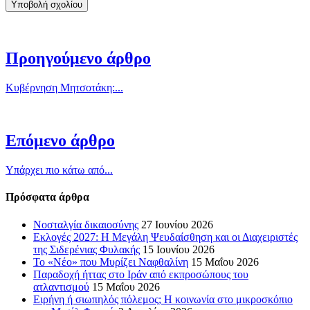
Προηγούμενο άρθρο
Κυβέρνηση Μητσοτάκη:...
Επόμενο άρθρο
Υπάρχει πιο κάτω από...
Πρόσφατα άρθρα
Νοσταλγία δικαιοσύνης
27 Ιουνίου 2026
Εκλογές 2027: Η Μεγάλη Ψευδαίσθηση και οι Διαχειριστές
της Σιδερένιας Φυλακής
15 Ιουνίου 2026
Το «Νέο» που Μυρίζει Ναφθαλίνη
15 Μαΐου 2026
Παραδοχή ήττας στο Ιράν από εκπροσώπους του
ατλαντισμού
15 Μαΐου 2026
Ειρήνη ή σιωπηλός πόλεμος; Η κοινωνία στο μικροσκόπιο