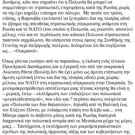
Δυνάμεις, κάτι που σημαίνει ότι η Πολωνία θα μπορεί να
συμμετάσχει σε στρατιωτικές επιχειρήσεις κατά της Ρωσίας χωρίς
να της έχει κηρύξει επίσημα τον πόλεμο. Με αυτόν τον τρόπο,
επίσης, η Βαρσοβία ευελπιστεί να ξεπεράσει δια της πλαγίας οδού
το ζήτημα της απευθείας στρατιωτικής σύγκρουσης ανάμεσα στη
Ρωσία και το ΝΑΤΟ (του οποίου η Πολωνία, ως γνωστόν, αποτελεί
μέλος), ενώ και σε περίπτωση που κάποιοι Πολωνοί στρατιωτικοί
πιαστούν αιχμάλωτοι, θα υπάγονται στους όρους της Συνθήκης της
Γενεύης περί διεξαγωγής πολέμου, δεδομένου ότι θα λογίζονται
ως… «Ουκρανοί».
Όπως γίνεται ευνόητο από τα παραπάνω, η έκδοση ενός τέτοιου
Προεδρικού Διατάγματος και η έγκρισή του από την ουκρανική
Ανώτατη Ράντα (Βουλή) δεν θα έχει μόνο ως άμεση επίπτωση την
άμεση εμπλοκή (έστω και δια της πλαγίας οδού) μιας χώρας-
μέλους του ΝΑΤΟ στη στρατιωτική σύγκρουση στην Ουκρανία. Το
μεσομακροπρόθεσμο αποτέλεσμα μιας τέτοιας κίνησης θα είναι η
– μερική, έστω – εκπλήρωση των επιδιώξεων του πολωνικού
«μεγαλοϊδεατισμού», που εδώ και 7 περίπου αιώνες ονειρεύεται
μια «Πολωνία των δύο θαλασσών», δηλαδή από τη Βαλτική έως
τον Εύξεινο Πόντο, με ενδιάμεση στάση στο Κίεβο και… στη
Μόσχα (αφού το άσβεστο μίσος κατά της Ρωσίας διαπερνά
διαχρονικά την πολωνική ιστορία από το Μεσαίωνα μέχρι τις μέρες
μας)… Ταυτόχρονα, η εκπλήρωση των μικροϊμπεριαλιστικών
σχεδίων της πολωνικής άρχουσας τάξης και των κυβερνήσεων της