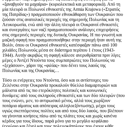
«ξαναβγούν τα μαχαίρια» (κυριολεκτικά και μεταφορικά). Από τη
μία πλευρά οι Πολωνοί εθνικιστές της Armia Krajowa («Στρατός
της Πατρίδας») πραγματοποιούν εθνοκάθαρση των Ουκρανών που
ζούσαν στις ανατολικές περιοχές της σημερινής Πολωνίας και τη
Λευκορωσία, ενώ από την άλλη πλευρά οι Ουκρανοί εθνικιστές
και συνεργάτες των ναζί πραγματοποιούν ανάλογες επιχειρήσεις
στις σημερινές περιοχές της δυτικής Ουκρανίας. Η πιο γνωστή και
μαζική σφαγή που πραγματοποιήθηκε στην περιοχή ήταν αυτή της
Βολίν, όπου οι Ουκρανοί εθνικιστές κατέσφαξαν πάνω από 100
χιλιάδες Πολωνούς μέσα σε διάστημα περίπου 1 έτους (1943-
1944). Αυτήν ακριβώς τη σφαγή κάλεσε ανερυθρίαστα πριν λίγες
μέρες ο Άντζεϊ Ντούντα τους συμπατριώτες του Πολωνούς να
«ξεχάσουν», χάριν της «φιλίας» που δένει τους λαούς της
Πολωνίας και της Ουκρανίας…
Τόσο οι ενέργειες του Ντούντα, όσο και οι αντίστοιχες του
Ζελένσκι στην Ουκρανία προκαλούν θύελλα διαμαρτυριών και
μάλιστα από τις πιο ετερόκλητες πολιτικές και κοινωνικές
δυνάμεις: από τους σκληρούς εθνικιστές και των δύο πλευρών (που
τους ενώνει, μεν, το αντιρωσικό μένος, αλλά τους χωρίζουν
ποτάμια αίματος και απόπειρας αλληλοεξόντωσης), μέχρι τους
υγιώς σκεπτόμενους πολίτες και από τους δύο λαούς, που βλέπουν
να γίνονται κινήσεις πίσω από τις πλάτες τους και χωρίς κανένα
κέρδος για τους ίδιους, παρά μόνο για το μεγάλο κεφάλαιο
(εγχώριο και ξένο) και τους πολεμοκάπηλους που έχουν κάθε