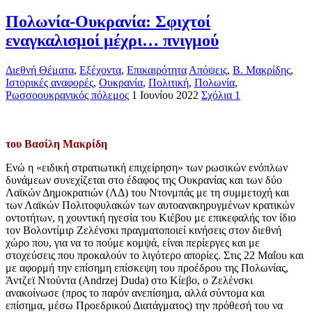
Πολωνία-Ουκρανία: Σφιχτοί
εναγκαλισμοί μέχρι… πνιγμού
Διεθνή Θέματα
,
Εξέχοντα
,
Επικαιρότητα
Απόψεις
,
Β. Μακρίδης
,
Ιστορικές αναφορές
,
Ουκρανία
,
Πολιτική
,
Πολωνία
,
Ρωσσοουκρανικός πόλεμος
1 Ιουνίου 2022
Σχόλια 1
του Βασίλη Μακρίδη
Ενώ η «ειδική στρατιωτική επιχείρηση» των ρωσικών ενόπλων
δυνάμεων συνεχίζεται στο έδαφος της Ουκρανίας και των δύο
Λαϊκών Δημοκρατιών (ΛΔ) του Ντονμπάς με τη συμμετοχή και
των Λαϊκών Πολιτοφυλακών των αυτοανακηρυγμένων κρατικών
οντοτήτων, η χουντική ηγεσία του Κιέβου με επικεφαλής τον ίδιο
τον Βολοντίμιρ Ζελένσκι πραγματοποιεί κινήσεις στον διεθνή
χώρο που, για να το πούμε κομψά, είναι περίεργες και με
στοχεύσεις που προκαλούν το λιγότερο απορίες. Στις 22 Μαΐου και
με αφορμή την επίσημη επίσκεψη του προέδρου της Πολωνίας,
Άντζεϊ Ντούντα (Andrzej Duda) στο Κίεβο, ο Ζελένσκι
ανακοίνωσε (προς το παρόν ανεπίσημα, αλλά σύντομα και
επίσημα, μέσω Προεδρικού Διατάγματος) την πρόθεσή του να