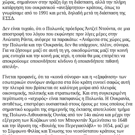
χώρας, σημαίνουν στην πράξη όχι τη διάσπαση, αλλά την πλήρη
κατάργηση του ουκρανικού «ανεξάρτητου» κράτους, όπως το
γνωρίσαμε από το 1991 και μετά, δηλαδή μετά τη διάσπαση της
ΕΣΣΔ.
Δεν είναι τυχαίο, ότι ο Πολωνός πρόεδρος Άντζεϊ Ντούντα, σε μια
αποστροφή του λόγου που εκφώνησε πριν λίγες μέρες στην
Ανώτατη Ράντα, ανέφερε τα παρακάτω: «Ανάμεσα στις χώρες μας,
την Πολωνία και την Ουκρανία, δεν θα υπάρχουν, πλέον, σύνορα.
Για να ζήσουμε μαζί σε αυτή τη γη, οικοδομώντας μαζί την κοινή
μας ευτυχία και την κοινή μας ισχύ, η οποία θα μας επιτρέπει να
αποκρούουμε οποιονδήποτε κίνδυνο ή οποιανδήποτε πιθανή
απειλή».
Γίνεται προφανές, ότι τα «κοινά σύνορα» και η «εξαφάνιση» των
εσωτερικών συνόρων ανάμεσα στα δύο κράτη ευνοεί σαφώς αυτή
την πλευρά που βρίσκεται σε καλύτερη μοίρα από πλευράς
οικονομικής, πολιτικής και στρατιωτικής. Και στη συγκεκριμένη
περίπτωση ο «ισχυρός» είναι πασιφανώς η Πολωνία. Η Ουκρανία,
αντιθέτως, επιστρέφει ουσιαστικά στους όρους με τους οποίους ένα
σημαντικό κομμάτι της σημερινής της έκτασης αποτελούσε τμήμα
της Πολωνο-Λιθουανικής Ουνίας από τον 14ο αιώνα και μέχρι την
εξέγερση των Κοζάκων υπό τον Μπογκντάν Χμελνίτσκι το 1648
και την ίδρυση της «Βουλής του Περεγιασλάβλ» το 1654, μαζί με
το Σύμφωνο Φιλίας και Ένωσης του νεοσύστατου κράτους των