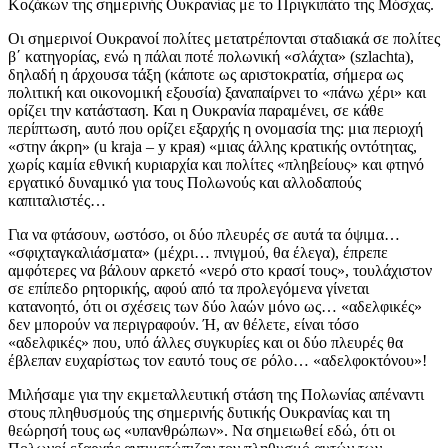
Κοζάκων της σημερινής Ουκρανίας με το Πριγκιπάτο της Μόσχας.
Οι σημερινοί Ουκρανοί πολίτες μετατρέπονται σταδιακά σε πολίτες
β΄ κατηγορίας, ενώ η πάλαι ποτέ πολωνική «σλάχτα» (szlachta),
δηλαδή η άρχουσα τάξη (κάποτε ως αριστοκρατία, σήμερα ως
πολιτική και οικονομική εξουσία) ξαναπαίρνει το «πάνω χέρι» και
ορίζει την κατάσταση. Και η Ουκρανία παραμένει, σε κάθε
περίπτωση, αυτό που ορίζει εξαρχής η ονομασία της: μια περιοχή
«στην άκρη» (u kraja – у края) «μιας άλλης κρατικής οντότητας,
χωρίς καμία εθνική κυριαρχία και πολίτες «πληβείους» και φτηνό
εργατικό δυναμικό για τους Πολωνούς και αλλοδαπούς
καπιταλιστές…
Για να φτάσουν, ωστόσο, οι δύο πλευρές σε αυτά τα όψιμα…
«σφιχταγκαλιάσματα» (μέχρι… πνιγμού, θα έλεγα), έπρεπε
αμφότερες να βάλουν αρκετό «νερό στο κρασί τους», τουλάχιστον
σε επίπεδο ρητορικής, αφού από τα προλεγόμενα γίνεται
κατανοητό, ότι οι σχέσεις των δύο λαών μόνο ως… «αδελφικές»
δεν μπορούν να περιγραφούν. Ή, αν θέλετε, είναι τόσο
«αδελφικές» που, υπό άλλες συγκυρίες και οι δύο πλευρές θα
έβλεπαν ευχαρίστως τον εαυτό τους σε ρόλο… «αδελφοκτόνου»!
Μιλήσαμε για την εκμεταλλευτική στάση της Πολωνίας απέναντι
στους πληθυσμούς της σημερινής δυτικής Ουκρανίας και τη
θεώρησή τους ως «υπανθρώπων». Να σημειωθεί εδώ, ότι οι