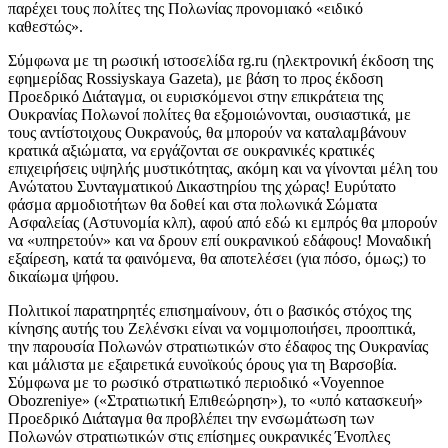
παρέχει τους πολίτες της Πολωνίας προνομιακό «ειδικό
καθεστώς».
Σύμφωνα με τη ρωσική ιστοσελίδα rg.ru (ηλεκτρονική έκδοση της
εφημερίδας Rossiyskaya Gazeta), με βάση το προς έκδοση
Προεδρικό Διάταγμα, οι ευρισκόμενοι στην επικράτεια της
Ουκρανίας Πολωνοί πολίτες θα εξομοιώνονται, ουσιαστικά, με
τους αντίστοιχους Ουκρανούς, θα μπορούν να καταλαμβάνουν
κρατικά αξιώματα, να εργάζονται σε ουκρανικές κρατικές
επιχειρήσεις υψηλής μυστικότητας, ακόμη και να γίνονται μέλη του
Ανώτατου Συνταγματικού Δικαστηρίου της χώρας! Ευρύτατο
φάσμα αρμοδιοτήτων θα δοθεί και στα πολωνικά Σώματα
Ασφαλείας (Αστυνομία κλπ), αφού από εδώ κι εμπρός θα μπορούν
να «υπηρετούν» και να δρουν επί ουκρανικού εδάφους! Μοναδική
εξαίρεση, κατά τα φαινόμενα, θα αποτελέσει (για πόσο, όμως;) το
δικαίωμα ψήφου.
Πολιτικοί παρατηρητές επισημαίνουν, ότι ο βασικός στόχος της
κίνησης αυτής του Ζελένσκι είναι να νομιμοποιήσει, προοπτικά,
την παρουσία Πολωνών στρατιωτικών στο έδαφος της Ουκρανίας
και μάλιστα με εξαιρετικά ευνοϊκούς όρους για τη Βαρσοβία.
Σύμφωνα με το ρωσικό στρατιωτικό περιοδικό «Voyennoe
Obozreniye» («Στρατιωτική Επιθεώρηση»), το «υπό κατασκευή»
Προεδρικό Διάταγμα θα προβλέπει την ενσωμάτωση των
Πολωνών στρατιωτικών στις επίσημες ουκρανικές Ένοπλες