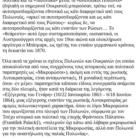
πολιτικά και τα «ταυτοτικά» μέσα: οι «ανατολικοί Πολωνοί»
(δηλαδή οι σημερινοί Ουκρανοί) μπορούσαν, τρόπω τινί, να
αυτοπροσδιορίζονται εθνοτικά ως κάτι διαφορετικό από τους
Πολωνούς, «αρκεί να αυτοπροσδιορίζονται και ως κάτι
διαφορετικό από τους Ρώσους»· κυρίως δε, να
αυτοπροσδιορίζονται ως κάτι εναντίον των Ρώσων… Το
«θεάρεστο» αυτό έργο συστηματοποίησαν, ουσιαστικά, οι
Αυστροούγγροι στις αρχές του 19ου αιώνα και ολοκλήρωσε
αργότερα ο Μπίσμαρκ, ως ηγέτης του ενιαίου γερμανικού κράτους
τη δεκαετία του 1870.
Όλα αυτά τα χρόνια οι σχέσεις Πολωνών και Ουκρανών (οι οποίοι
αποκαλούνται από τους συγχρόνους τους ιστορικούς και πολιτικού
παρατηρητές ως «Μικρορώσοι»), ακόμη και εντός της ρωσικής
Αυτοκρατορίας, είναι ανταγωνιστικές. Η μοναδική περίπτωση,
όπου -εν μέρει- παρατηρείται κάποιου είδους συνεργασία ανάμεσα
στις δύο πλευρές, ήταν κατά τη διάρκεια της λεγόμενης
«Εξέγερσης του Γενάρη» (10/22 Ιανουαρίου 1863 – 6/18 Ιουνίου
1864), μιας εξέγερσης εναντίον της ρωσικής Αυτοκρατορίας με
αμιγώς πολωνοκεντρικό χαρακτήρα, όπου οι λίγοι Μικρορώσοι
που αγωνίζονται στο πλευρό των Πολωνών, σύμφωνα με τον
Τσέχο ιστορικό και πολιτικό της εποχής Φράντισεκ Πάλατσκι
(František Palacký), «πολεμούν όχι κάτω από λάβαρα μικρορωσικά
για την πολιτική αυτοτέλεια της Μικρορωσίας, αλλά σαν Πολωνοί
για την αναστήλωση της παλιάς Πολωνίας».