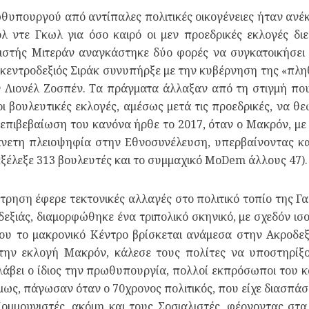
θυπουργού από αντίπαλες πολιτικές οικογένειες ήταν ανέ
 ντε Γκωλ για όσο καιρό οι μεν προεδρικές εκλογές διε
λιστής Μιτεράν αναγκάστηκε δύο φορές να συγκατοικήσε
 κεντροδεξιός Σιράκ συνυπήρξε με την κυβέρνηση της «πλη
ν Λιονέλ Ζοσπέν. Tα πράγματα άλλαξαν από τη στιγμή πο
ι βουλευτικές εκλογές, αμέσως μετά τις προεδρικές, να θ
 επιβεβαίωση του κανόνα ήρθε το 2017, όταν ο Μακρόν, μ
 άνετη πλειοψηφία στην Εθνοσυνέλευση, υπερβαίνοντας κα
ξέλεξε 313 βουλευτές και το συμμαχικό MoDem άλλους 47).
τρηση έφερε τεκτονικές αλλαγές στο πολιτικό τοπίο της Γ
δεξιάς, διαμορφώθηκε ένα τριπολικό σκηνικό, με σχεδόν ι
ου το μακρονικό Κέντρο βρίσκεται ανάμεσα στην Ακροδεξ
ην εκλογή Μακρόν, κάλεσε τους πολίτες να υποστηρίξου
λάβει ο ίδιος την πρωθυπουργία, πολλοί εκπρόσωποι του 
μως, πάγωσαν όταν ο 70χρονος πολιτικός, που είχε διασπάσ
ομμουνιστές, ακόμη και τους Σοσιαλιστές, φέρνοντας σ