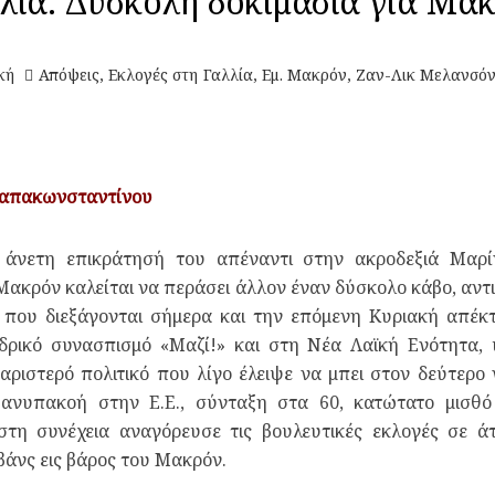
λία: Δύσκολη δοκιμασία για Μα
κή
Απόψεις
,
Εκλογές στη Γαλλία
,
Εμ. Μακρόν
,
Ζαν-Λικ Μελανσό
Παπακωνσταντίνου
 άνετη επικράτησή του απέναντι στην ακροδεξιά Μαρ
ακρόν καλείται να περάσει άλλον έναν δύσκολο κάβο, αντ
ς που διεξάγονται σήμερα και την επόμενη Κυριακή απέ
ρικό συνασπισμό «Μαζί!» και στη Νέα Λαϊκή Ενότητα,
αριστερό πολιτικό που λίγο έλειψε να μπει στον δεύτερ
ανυπακοή στην Ε.Ε., σύνταξη στα 60, κατώτατο μισθό
τη συνέχεια αναγόρευσε τις βουλευτικές εκλογές σε ά
βάνς εις βάρος του Μακρόν.