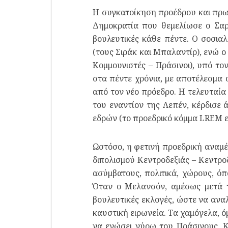
Η συγκατοίκηση προέδρου και πρω
Δημοκρατία που θεμελίωσε ο Σαρλ
βουλευτικές κάθε πέντε. Ο σοσια
(τους Σιράκ και Μπαλαντίρ), ενώ ο
Κομμουνιστές – Πράσινοι), υπό το
στα πέντε χρόνια, με αποτέλεσμα ο
από τον νέο πρόεδρο. Η τελευταία
του εναντίον της Λεπέν, κέρδισε
εδρών (το προεδρικό κόμμα LREM ε
Ωστόσο, η φετινή προεδρική αναμέ
διπολισμού Κεντροδεξιάς – Κεντρο
ασύμβατους, πολιτικά, χώρους, όπ
Όταν ο Μελανσόν, αμέσως μετά τ
βουλευτικές εκλογές, ώστε να ανα
καυστική ειρωνεία. Τα χαμόγελα, ό
να ενώσει γύρω του Πράσινους, Κ