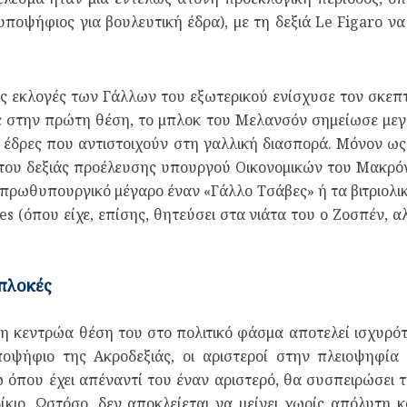
υποψήφιος για βουλευτική έδρα), με τη δεξιά Le Figaro ν
 εκλογές των Γάλλων του εξωτερικού ενίσχυσε τον σκεπτ
 στην πρώτη θέση, το μπλοκ του Μελανσόν σημείωσε μεγά
α έδρες που αντιστοιχούν στη γαλλική διασπορά. Μόνον ως
 του δεξιάς προέλευσης υπουργού Οικονομικών του Μακρό
πρωθυπουργικό μέγαρο έναν «Γάλλο Τσάβες» ή τα βιτριολικ
es (όπου είχε, επίσης, θητεύσει στα νιάτα του ο Ζοσπέν,
ιπλοκές
 η κεντρώα θέση του στο πολιτικό φάσμα αποτελεί ισχυρό
υποψήφιο της Ακροδεξιάς, οι αριστεροί στην πλειοψηφία
 όπου έχει απέναντί του έναν αριστερό, θα συσπειρώσει 
ίκιο. Ωστόσο, δεν αποκλείεται να μείνει χωρίς απόλυτη 