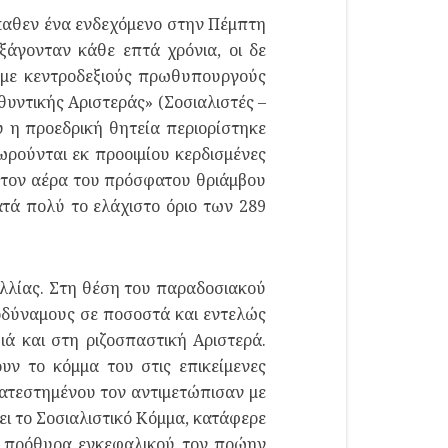
καθεν ένα ενδεχόμενο στην Πέμπτη
ξάγονταν κάθε επτά χρόνια, οι δε
ι με κεντροδεξιούς πρωθυπουργούς
θυντικής Αριστεράς» (Σοσιαλιστές –
υ η προεδρική θητεία περιορίστηκε
εωρούνται εκ προοιμίου κερδισμένες
ε τον αέρα του πρόσφατου θριάμβου
τά πολύ το ελάχιστο όριο των 289
αλλίας. Στη θέση του παραδοσιακού
σοδύναμους σε ποσοστά και εντελώς
ιά και στη ριζοσπαστική Αριστερά.
ν το κόμμα του στις επικείμενες
κατεστημένου τον αντιμετώπισαν με
ει το Σοσιαλιστικό Κόμμα, κατάφερε
τα πρόθυρα εγκεφαλικού τον πρώην