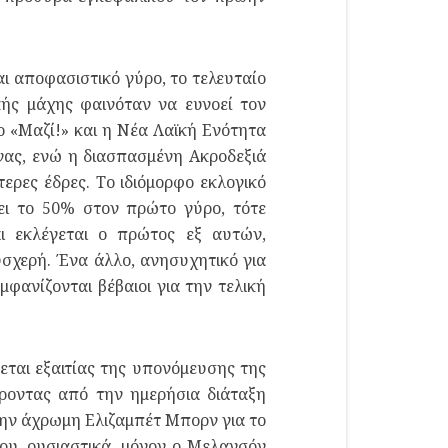
ι αποφασιστικό γύρο, το τελευταίο
ής μάχης φαινόταν να ευνοεί τον
ο «Μαζί!» και η Νέα Λαϊκή Ενότητα
ας, ενώ η διασπασμένη Ακροδεξιά
ερες έδρες. Το ιδιόμορφο εκλογικό
σει το 50% στον πρώτο γύρο, τότε
ι εκλέγεται ο πρώτος εξ αυτών,
σχερή. Ένα άλλο, ανησυχητικό για
φανίζονται βέβαιοι για την τελική
εται εξαιτίας της υπονόμευσης της
ροντας από την ημερήσια διάταξη
την άχρωμη Ελιζαμπέτ Μπορν για το
ου, ουσιαστικά, μόνον ο Μελανσόν