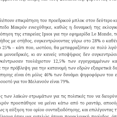
βλέπουν επικράτηση του προεδρικού μπλοκ στον δεύτερο κα
πεδο Μακρόν ενισχύθηκε, καθώς η δυναμική της εκλογικ
πηση της εταιρείας Ipsos για την εφημερίδα Le Monde, τ
τήθος με στήθος, συγκεντρώνοντας γύρω στο 28% ο καθέν
25% – κάτι που, ωστόσο, θα μεταφραζόταν σε πολύ λιγότ
ναι μονοεδρικές, κι αν κανείς υποψήφιος δεν συγκεντρώ
γκέντρωσαν τουλάχιστον 12,5% των εγγεγραμμένων κα
 την πρόβλεψη για την κατανομή των εδρών εξαιρετικά δυ
πησης είναι ότι μόλις 46% των δυνάμει ψηφοφόρων του εμ
οσοστό για τον Μελανσόν είναι 79%.
 των λαϊκών στρωμάτων για τις πολιτικές του να διευρύν
κρόν προσπάθησε να μείνει κάτω από το ραντάρ, αποσύ
πως η αύξηση του ορίου συνταξιοδότησης, και επιλέγοντας 
εσμα ήταν μια εντελώς άτονη προεκλογική περίοδος, όπ