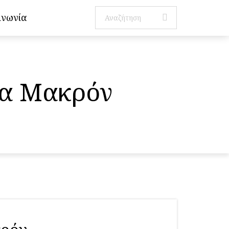
ινωνία
ια Μακρόν