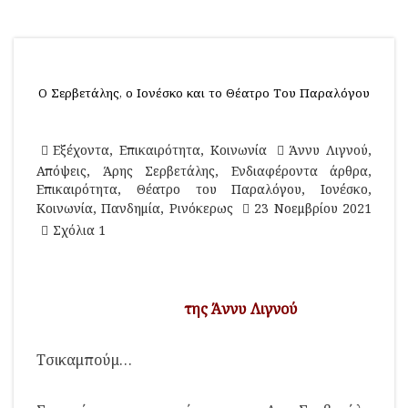
Ο Σερβετάλης, ο Ιονέσκο και το Θέατρο Του Παραλόγου
Εξέχοντα
,
Επικαιρότητα
,
Κοινωνία
Άννυ Λιγνού
,
Απόψεις
,
Άρης Σερβετάλης
,
Ενδιαφέροντα άρθρα
,
Επικαιρότητα
,
Θέατρο του Παραλόγου
,
Ιονέσκο
,
Κοινωνία
,
Πανδημία
,
Ρινόκερως
23 Νοεμβρίου 2021
Σχόλια 1
της Άννυ Λιγνού
Τσικαμπούμ…