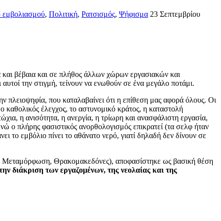
ό εμβολιασμού
,
Πολιτική
,
Ρατσισμός
,
Ψήφισμα
23 Σεπτεμβρίου
 και βέβαια και σε πλήθος άλλων χώρων εργασιακών και
αυτοί την στιγμή, τείνουν να ενωθούν σε ένα μεγάλο ποτάμι.
ην πλειοψηφία, που καταλαβαίνει ότι η επίθεση μας αφορά όλους. Οι
, ο καθολικός έλεγχος, το αστυνομικό κράτος, η καταστολή
τώχια, η ανισότητα, η ανεργία, η τρίωρη και ανασφάλιστη εργασία,
 ενώ ο πλήρης φασιστικός ανορθολογισμός επικρατεί (τα σελφ ήταν
ει το εμβόλιο πίνει το αθάνατο νερό, γιατί δηλαδή δεν δίνουν σε
ειο, Μεταμόρφωση, Θρακομακεδόνες), αποφασίστηκε ως βασική θέση
ην διάκριση των εργαζομένων, της νεολαίας και της