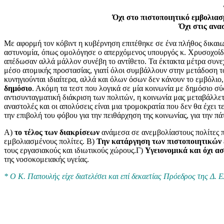
Όχι στο πιστοποιητικό εμβολιασ
Όχι στις ανα
Με αφορμή τον κόβιντ η κυβέρνηση επιτέθηκε σε ένα πλήθος δικαιω
αστυνομία, όπως ομολόγησε ο απερχόμενος υπουργός κ. Χρυσοχοίδη
απέδωσαν αλλά μάλλον συνέβη το αντίθετο. Τα έκτακτα μέτρα συνεχώ
μέσο ατομικής προστασίας, γιατί όλοι συμβάλλουν στην μετάδοση του 
κυνηγιούνται ιδιαίτερα, αλλά και όλων όσων δεν κάνουν το εμβόλιο
δημόσιο
. Ακόμη τα τεστ που λογικά σε μία κοινωνία με δημόσιο σύ
αντισυνταγματική διάκριση των πολιτών, η κοινωνία μας μεταβάλλε
αναστολές και οι απολύσεις είναι μια τρομοκρατία που δεν θα έχει
την επιβολή του φόβου για την πειθάρχηση της κοινωνίας, για την π
Α)
το τέλος των διακρίσεων
ανάμεσα σε ανεμβολίαστους πολίτες πο
εμβολιασμένους πολίτες. Β)
Την κατάργηση των πιστοποιητικών
τους εργασιακούς και ιδιωτικούς χώρους.Γ)
Υγειονομικά και όχι α
της νοσοκομειακής υγείας.
* Ο Κ. Παπουλής είχε διατελέσει και επί δεκαετίας Πρόεδρος της 