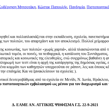
Κυβέρνηση Μητσοτάκη
,
Κώστας Παπουλής
,
Πανδημία
,
Πιστοποιητικ
ηθεί και πολλαπλασιάζεται στην εκπαίδευση, σχολεία, πανεπιστήμια
των πολιτών, του απαρτχάιντ και τον αποκλεισμό. Πολλοί χείμαρροι 
ης κοινωνίας, των πολιτών «χωρίς χαρτιά», αλλά πλαισιώνονται από τ
ιωτικό τομέα, οι ποινές, τα πειθαρχικά, η κατάλυση του Συντάγματος
ς ατομικές και κοινωνικές της ελευθερίες, ενώ συγχρόνως βαθαίνει η φ
ή πληρωμή των τεστ είναι η αρχή της κατάργησης της δημόσιας υγείας,
ένα κομμάτι των καθηγητών υποχρεούται σε ράπιντ, λες και όποιος κάν
ν επιδημία; Και να ξανακλείσουν τα σχολεία; ).
ευτικοί δευτεροβάθμιας από τα σχολεία σε Μενίδι, Ν. Ιωνία, Ηράκλ
 πιστοποιητικών εμβολιασμού ως μέσου για τον διαχωρισμό και τ
Δ. ΕΛΜΕ ΑΝ. ΑΤΤΙΚΗΣ ΨΗΦΙΣΜΑ Γ.Σ. 22-9-2021