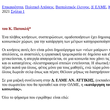
Επικαιρότητα
,
Πολιτική
Απόψεις
,
Βιοπολιτικός έλεγχος
,
Δ' ΕΛΜΕ
,
2021
Σχόλια 1
του Κ. Παπουλή*
Ένα πλήθος κινήσεων, συσπειρώσεων, ομαδοποιήσεων έχει δημιουργ
κοινωνικών χώρων, για την κατάργηση των μέτρων κατηγοριοποίησης 
Οι κινήσεις αυτές δεν είναι μόνο δημιούργημα των «νέων μαύρων» τ
απολύσεις, οι αναστολές η εργασιακή τρομοκρατία σε δημόσιο και ιδ
γενικεύονται, η απεργία απαγορεύεται, σε μια κοινωνία που χάνει τι
και οι κατασχέσεις -πλειστηριασμοί σπιτιών εντείνονται. Η ιδιωτικ
πέρσι ικανά για όλους, φέτος μόνο για τους μαθητές, ενώ τώρα μόνο 
όλους δωρεάν σελφ όπως και πέρσι; Θέλουν μήπως να διατηρήσουν τη
Σε μια μαζική συνέλευση στην
Δ. ΕΛΜΕ ΑΝ. ΑΤΤΙΚΗΣ
, (εκπαιδ
του σωματείου που θα προταθεί και στην ΟΛΜΕ, η
«κατάργηση του
κοινωνίας».
Όλο το ψήφισμα που εγκρίθηκε είναι εδώ: