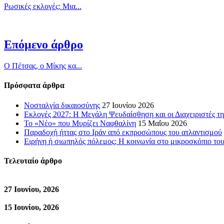
Ρωσικές εκλογές: Μια...
Επόμενο άρθρο
Ο Πέτσας, ο Μίκης κα...
Πρόσφατα άρθρα
Νοσταλγία δικαιοσύνης
27 Ιουνίου 2026
Εκλογές 2027: Η Μεγάλη Ψευδαίσθηση και οι Διαχειριστές τη
Το «Νέο» που Μυρίζει Ναφθαλίνη
15 Μαΐου 2026
Παραδοχή ήττας στο Ιράν από εκπροσώπους του ατλαντισμού
Ειρήνη ή σιωπηλός πόλεμος; Η κοινωνία στο μικροσκόπιο τ
Τελευταίο άρθρο
27 Ιουνίου, 2026
15 Ιουνίου, 2026