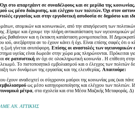
Όχι στο απαρτχάιντ σε συναδέλφους και σε μερίδα της κοινωνίας
μού ως μέσο διάκρισης, και ελέγχου των πολιτών. Όχι στον αστυνο
στολές εργασίας και στην εργοδοτική ασυδοσία σε δημόσιο και ιδ
μάτων, ατομικών και κοινωνικών, από την απαγόρευση των πολιτικών
ς .Είχαμε και έχουμε την πλήρη αντικατάσταση των υγειονομικών μέτ
ς βαθαίνουν και η έκτακτη κατάσταση μονιμοποιείται. Η Δημοκρατία ε
ιού, ανεξάρτητα αν το έχουν κάνει ή όχι. Είναι επίσης σαφές ότι ο κ
, η ζωή γίνεται ανυπόφορη.
Επίσης οι αναστολές των υγειονομικών 
στημα υγείας είναι δωρεάν στην χώρα μας πληρώνονται. Πρόκειται για
ται
σε ρατσιστική
αν όχι σε ολοκληρωτική κοινωνία . Η επίθεση στην 
 τελειωμό. Το πιστοποιητικό εμβολιασμού και ο έλεγχος των πολιτών δ
άταξη των δυνάμεων της εργασίας και της ελευθερίας.
Απαιτούμε:
υ έχουν αναδειχτεί οι σύγχρονοι μαύροι της κοινωνίας μας (και πάν
 εμβολιασμού
ως μέσο κατηγοριοποίησης και ελέγχου των πολιτών. Ιδ
στυνομικά μέτρα
, στα σχολεία και στα Μέσα Μαζικής Μεταφοράς. Δ)
Δ. ΕΛΜΕ ΑΝ. ΑΤΤΙΚΗΣ