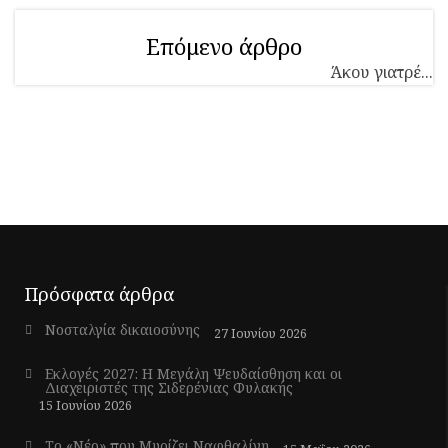
Επόμενο άρθρο
Άκου γιατρέ...
Πρόσφατα άρθρα
Νοσταλγία δικαιοσύνης
27 Ιουνίου 2026
Εκλογές 2027: Η Μεγάλη Ψευδαίσθηση και οι
Διαχειριστές της Σιδερένιας Φυλακής
15 Ιουνίου 2026
Το «Νέο» που Μυρίζει Ναφθαλίνη