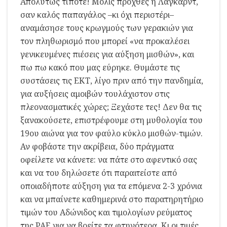
Απολύτως τίποτε! Μόλις προχθές η Λαγκάρντ,
σαν καλός παπαγάλος –κι όχι περιστέρι–
αναμάσησε τους κρωγμούς των γερακιών για
τον πληθωρισμό που μπορεί «να προκαλέσει
γενικευμένες πιέσεις για αύξηση μισθών», και
πω πω κακό που μας εύρηκε. Θυμάστε τις
συστάσεις τις ΕΚΤ, λίγο πριν από την πανδημία,
για αυξήσεις αμοιβών τουλάχιστον στις
πλεονασματικές χώρες; Ξεχάστε τες! Δεν θα τις
ξανακούσετε, επιστρέφουμε στη μυθολογία του
19ου αιώνα για τον φαύλο κύκλο μισθών-τιμών.
Αν φοβάστε την ακρίβεια, δύο πράγματα
οφείλετε να κάνετε: να πάτε στο αφεντικό σας
και να του δηλώσετε ότι παραιτείστε από
οποιαδήποτε αύξηση για τα επόμενα 2-3 χρόνια
και να μπαίνετε καθημερινά στο παρατηρητήριο
τιμών του Αδώνιδος και τιμολογίων ρεύματος
της ΡΑΕ για να βρείτε τα φτηνότερα. Κι οι τιμές