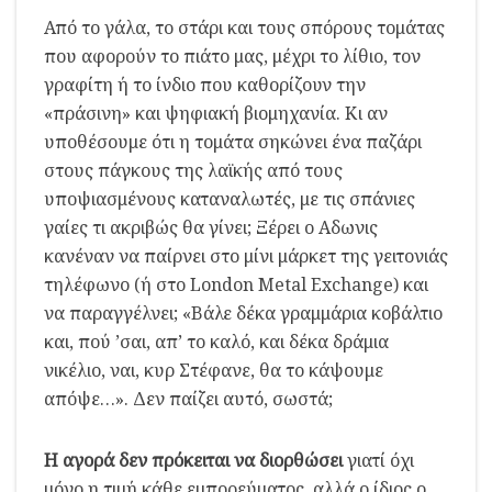
Από το γάλα, το στάρι και τους σπόρους τομάτας
που αφορούν το πιάτο μας, μέχρι το λίθιο, τον
γραφίτη ή το ίνδιο που καθορίζουν την
«πράσινη» και ψηφιακή βιομηχανία. Κι αν
υποθέσουμε ότι η τομάτα σηκώνει ένα παζάρι
στους πάγκους της λαϊκής από τους
υποψιασμένους καταναλωτές, με τις σπάνιες
γαίες τι ακριβώς θα γίνει; Ξέρει ο Αδωνις
κανέναν να παίρνει στο μίνι μάρκετ της γειτονιάς
τηλέφωνο (ή στο London Metal Exchange) και
να παραγγέλνει; «Βάλε δέκα γραμμάρια κοβάλτιο
και, πού ’σαι, απ’ το καλό, και δέκα δράμια
νικέλιο, ναι, κυρ Στέφανε, θα το κάψουμε
απόψε…». Δεν παίζει αυτό, σωστά;
Η αγορά δεν πρόκειται να διορθώσει
γιατί όχι
μόνο η τιμή κάθε εμπορεύματος, αλλά ο ίδιος ο