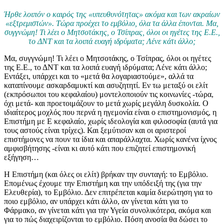
Ήρθε λοιπόν ο καιρός της «υπευθυνότητας» ακόμα και των ακραίων
«εξτρεμιστών». Τώρα προέχει το εμβόλιο, όλα τα άλλα έπονται. Μα,
συγγνώμη! Τι λέει ο Μητσοτάκης, ο Τσίπρας, όλοι οι ηγέτες της Ε.Ε.,
το ΔΝΤ και τα λοιπά ευαγή ιδρύματα; Λένε κάτι άλλο;
Μα, συγγνώμη! Τι λέει ο Μητσοτάκης, ο Τσίπρας, όλοι οι ηγέτες
της Ε.Ε., το ΔΝΤ και τα λοιπά ευαγή ιδρύματα; Λένε κάτι άλλο;
Εντάξει, υπάρχει και το «μετά θα λογαριαστούμε», αλλά τα
καταπίνουμε ασκαρδαμυκτί και ασυζητητί. Εν τω μεταξύ οι ελίτ
(εκπρόσωποι του κεφαλαίου) μοντελοποιούν τις κοινωνίες -τώρα,
όχι μετά- και προετοιμάζουν το μετά χωρίς μεγάλη δυσκολία. Ο
ιδιαίτερος μοχλός που περνά η ηγεμονία είναι ο επιστημονισμός, η
Επιστήμη με Ε κεφαλαίο, χωρίς ιδεολογία και φιλοσοφία (αυτά για
τους αστούς είναι τρίχες). Και ξεμύτισαν και οι αριστεροί
επιστήμονες να πουν τα ίδια και απαράλλαχτα. Χωρίς κανένα ίχνος
αμφισβήτησης -είναι κι αυτό κάτι που επιζητεί επιστημονική
εξήγηση…
Η Επιστήμη (και όλες οι ελίτ) βρήκαν την συνταγή: το Εμβόλιο.
Επομένως έχουμε την Επιστήμη και την υπόδειξή της (για την
Ελευθερία), το Εμβόλιο. Δεν επιτρέπεται καμία διερώτηση για το
ποιο εμβόλιο, αν υπάρχει κάτι άλλο, αν γίνεται κάτι για το
Φάρμακο, αν γίνεται κάτι για την Υγεία συνολικότερα, ακόμα και
για το πώς διαχειρίζονται το εμβόλιο. Πόση ανοσία θα δώσει το