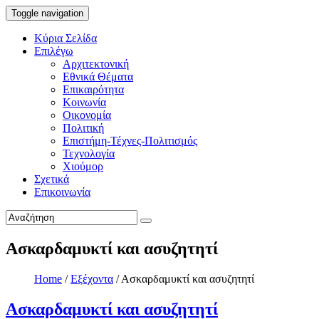
Toggle navigation
Κύρια Σελίδα
Επιλέγω
Αρχιτεκτονική
Εθνικά Θέματα
Επικαιρότητα
Κοινωνία
Οικονομία
Πολιτική
Επιστήμη-Τέχνες-Πολιτισμός
Τεχνολογία
Χιούμορ
Σχετικά
Επικοινωνία
Ασκαρδαμυκτί και ασυζητητί
Home
/
Εξέχοντα
/
Ασκαρδαμυκτί και ασυζητητί
Ασκαρδαμυκτί και ασυζητητί