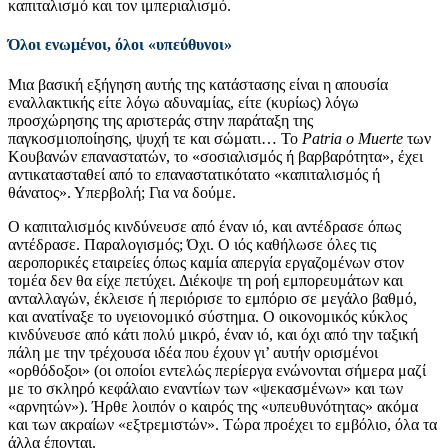
καπιταλισμό και τον ιμπεριαλισμό.
Όλοι ενωμένοι, όλοι «υπεύθυνοι»
Μια βασική εξήγηση αυτής της κατάστασης είναι η απουσία
εναλλακτικής είτε λόγω αδυναμίας, είτε (κυρίως) λόγω
προσχώρησης της αριστεράς στην παράταξη της
παγκοσμιοποίησης, ψυχή τε και σώματι… Το
P
atria
o
Muerte
των
Κουβανών επαναστατών, το «σοσιαλισμός ή βαρβαρότητα», έχει
αντικατασταθεί από το επαναστατικότατο «καπιταλισμός ή
θάνατος». Υπερβολή; Για να δούμε.
Ο καπιταλισμός κινδύνευσε από έναν ιό, και αντέδρασε όπως
αντέδρασε. Παραλογισμός; Όχι. Ο ιός καθήλωσε όλες τις
αεροπορικές εταιρείες όπως καμία απεργία εργαζομένων στον
τομέα δεν θα είχε πετύχει. Διέκοψε τη ροή εμπορευμάτων και
ανταλλαγών, έκλεισε ή περιόρισε το εμπόριο σε μεγάλο βαθμό,
και ανατίναξε το υγειονομικό σύστημα. Ο οικονομικός κύκλος
κινδύνευσε από κάτι πολύ μικρό, έναν ιό, και όχι από την ταξική
πάλη με την τρέχουσα ιδέα που έχουν γι’ αυτήν ορισμένοι
«ορθόδοξοι» (οι οποίοι εντελώς περίεργα ενώνονται σήμερα μαζί
με το σκληρό κεφάλαιο εναντίων των «ψεκασμένων» και των
«αρνητών»). Ήρθε λοιπόν ο καιρός της «υπευθυνότητας» ακόμα
και των ακραίων «εξτρεμιστών». Τώρα προέχει το εμβόλιο, όλα τα
άλλα έπονται.