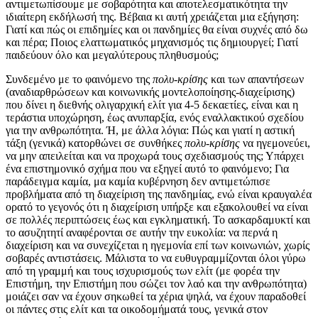
αντιμετωπίσουμε με σοβαρότητα και αποτελεσματικότητα την
ιδιαίτερη εκδήλωσή της. Βέβαια κι αυτή χρειάζεται μια εξήγηση:
Γιατί και πώς οι επιδημίες και οι πανδημίες θα είναι συχνές από δω
και πέρα; Ποιος ελαττωματικός μηχανισμός τις δημιουργεί; Γιατί
παιδεύουν όλο και μεγαλύτερους πληθυσμούς;
Συνδεμένο με το φαινόμενο της
πολυ-κρίσης
και των απαντήσεων
(αναδιαρθρώσεων και κοινωνικής μοντελοποίησης-διαχείρισης)
που δίνει η διεθνής ολιγαρχική ελίτ για 4-5 δεκαετίες, είναι και η
τεράστια υποχώρηση, έως ανυπαρξία, ενός εναλλακτικού σχεδίου
για την ανθρωπότητα. Ή, με άλλα λόγια: Πώς και γιατί η αστική
τάξη (γενικά) κατορθώνει σε συνθήκες
πολυ-κρίσης
να ηγεμονεύει,
να μην απειλείται και να προχωρά τους σχεδιασμούς της; Υπάρχει
ένα επιστημονικό σχήμα που να εξηγεί αυτό το φαινόμενο; Για
παράδειγμα καμία, μα καμία κυβέρνηση δεν αντιμετώπισε
προβλήματα από τη διαχείριση της πανδημίας, ενώ είναι κραυγαλέα
ορατό το γεγονός ότι η διαχείριση υπήρξε και εξακολουθεί να είναι
σε πολλές περιπτώσεις έως και εγκληματική. Το ασκαρδαμυκτί και
το ασυζητητί αναφέρονται σε αυτήν την ευκολία: να περνά η
διαχείριση και να συνεχίζεται η ηγεμονία επί των κοινωνιών, χωρίς
σοβαρές αντιστάσεις. Μάλιστα το να ευθυγραμμίζονται όλοι γύρω
από τη γραμμή και τους ισχυρισμούς των ελίτ (με φορέα την
Επιστήμη, την Επιστήμη που σώζει τον λαό και την ανθρωπότητα)
μοιάζει σαν να έχουν σηκωθεί τα χέρια ψηλά, να έχουν παραδοθεί
οι πάντες στις ελίτ και τα οικοδομήματά τους, γενικά στον