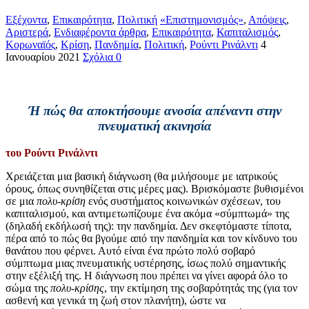
Εξέχοντα
,
Επικαιρότητα
,
Πολιτική
«Επιστημονισμός»
,
Απόψεις
,
Αριστερά
,
Ενδιαφέροντα άρθρα
,
Επικαιρότητα
,
Καπιταλισμός
,
Κορωναϊός
,
Κρίση
,
Πανδημία
,
Πολιτική
,
Ρούντι Ρινάλντι
4
Ιανουαρίου 2021
Σχόλια 0
Ή πώς θα αποκτήσουμε ανοσία απέναντι στην
πνευματική ακινησία
του Ρούντι Ρινάλντι
Χ
ρειάζεται μια βασική διάγνωση (θα μιλήσουμε με ιατρικούς
όρους, όπως συνηθίζεται στις μέρες μας). Βρισκόμαστε βυθισμένοι
σε μια
πολυ-κρίση
ενός συστήματος κοινωνικών σχέσεων, του
καπιταλισμού, και αντιμετωπίζουμε ένα ακόμα «σύμπτωμά» της
(δηλαδή εκδήλωσή της): την πανδημία. Δεν σκεφτόμαστε τίποτα,
πέρα από το πώς θα βγούμε από την πανδημία και τον κίνδυνο του
θανάτου που φέρνει. Αυτό είναι ένα πρώτο πολύ σοβαρό
σύμπτωμα μιας πνευματικής υστέρησης, ίσως πολύ σημαντικής
στην εξέλιξή της. Η διάγνωση που πρέπει να γίνει αφορά όλο το
σώμα της
πολυ-κρίσης
, την εκτίμηση της σοβαρότητάς της (για τον
ασθενή και γενικά τη ζωή στον πλανήτη), ώστε να