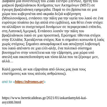
Διάβασα μια συνέντευξη του Ζοάο Πέντρο Στέντιλε, ηγέτη του
μαζικού βραζιλιάνικου Κινήματος των Ακτημόνων (MST) σε
έγκυρη βραζιλιάνικη εφημερίδα. Παρά το ότι βρίσκεται σε μια
χώρα που κυβερνιέται από ακραία δεξιά κυβέρνηση
(Μπολσονάρου), εντάσσει την πάλη για την υγεία του λαού σε ένα
ευρύτερο πλαίσιο (κι όχι απλά στο εμβόλιο), και θέτει έναν στόχο:
να αλλάξουν οι συσχετισμοί δυνάμεων σε περιφερειακό επίπεδο,
στη Λατινική Αμερική. Εντάσσει λοιπόν την πάλη του
βραζιλιάνικου λαού σε μια προοπτική. Ερώτημα: τίθενται στόχοι
στην Ελλάδα; Χρειάζονται στόχοι; Και τι σημαίνει κοινωνία ή λαός
χωρίς στόχους; Σημαίνει ασκαρδαμυκτί και ασυζητητί λοβοτομή
του λαού απέναντι σε μια ελίτ-αλήτ, ένα πολιτικό σύστημα
βουτηγμένο στην υποτέλεια και την εξάρτηση, μια χώρα υπό
απειλή και οικοπεδοποίηση και τόσα άλλα που τα ξέρουμε μεν,
αλλά…
Καλή χρονιά, αν και εξαρτάται από όλους μας (και τους
επιστήμονες και τους απλούς ανθρώπους).
από το «
https://edromos.gr/
»
https://www.hereticalideas.gr/2021/01/askardamykti-kai-
asyzititi.html