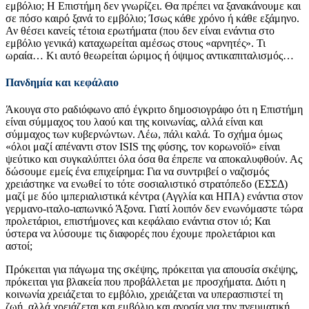
εμβόλιο; Η Επιστήμη δεν γνωρίζει. Θα πρέπει να ξανακάνουμε και
σε πόσο καιρό ξανά το εμβόλιο; Ίσως κάθε χρόνο ή κάθε εξάμηνο.
Αν θέσει κανείς τέτοια ερωτήματα (που δεν είναι ενάντια στο
εμβόλιο γενικά) καταχωρείται αμέσως στους «αρνητές». Τι
ωραία… Κι αυτό θεωρείται ώριμος ή όψιμος αντικαπιταλισμός…
Πανδημία και κεφάλαιο
Άκουγα στο ραδιόφωνο από έγκριτο δημοσιογράφο ότι η Επιστήμη
είναι σύμμαχος του λαού και της κοινωνίας, αλλά είναι και
σύμμαχος των κυβερνώντων. Λέω, πάλι καλά. Το σχήμα όμως
«όλοι μαζί απέναντι στον ISIS της φύσης, τον κορωνοϊό» είναι
ψεύτικο και συγκαλύπτει όλα όσα θα έπρεπε να αποκαλυφθούν. Ας
δώσουμε εμείς ένα επιχείρημα: Για να συντριβεί ο ναζισμός
χρειάστηκε να ενωθεί το τότε σοσιαλιστικό στρατόπεδο (ΕΣΣΔ)
μαζί με δύο ιμπεριαλιστικά κέντρα (Αγγλία και ΗΠΑ) ενάντια στον
γερμανο-ιταλο-ιαπωνικό Άξονα. Γιατί λοιπόν δεν ενωνόμαστε τώρα
προλετάριοι, επιστήμονες και κεφάλαιο ενάντια στον ιό; Και
ύστερα να λύσουμε τις διαφορές που έχουμε προλετάριοι και
αστοί;
Πρόκειται για πάγωμα της σκέψης, πρόκειται για απουσία σκέψης,
πρόκειται για βλακεία που προβάλλεται με προσχήματα. Διότι η
κοινωνία χρειάζεται το εμβόλιο, χρειάζεται να υπερασπιστεί τη
ζωή, αλλά χρειάζεται και εμβόλιο και ανοσία για την πνευματική