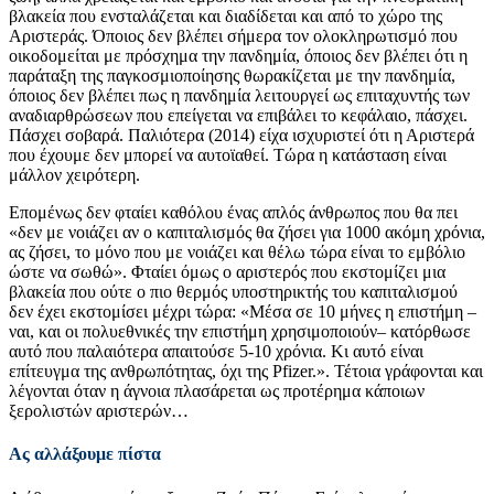
βλακεία που ενσταλάζεται και διαδίδεται και από το χώρο της
Αριστεράς. Όποιος δεν βλέπει σήμερα τον ολοκληρωτισμό που
οικοδομείται με πρόσχημα την πανδημία, όποιος δεν βλέπει ότι η
παράταξη της παγκοσμιοποίησης θωρακίζεται με την πανδημία,
όποιος δεν βλέπει πως η πανδημία λειτουργεί ως επιταχυντής των
αναδιαρθρώσεων που επείγεται να επιβάλει το κεφάλαιο, πάσχει.
Πάσχει σοβαρά. Παλιότερα (2014) είχα ισχυριστεί ότι η Αριστερά
που έχουμε δεν μπορεί να αυτοϊαθεί. Τώρα η κατάσταση είναι
μάλλον χειρότερη.
Επομένως δεν φταίει καθόλου ένας απλός άνθρωπος που θα πει
«δεν με νοιάζει αν ο καπιταλισμός θα ζήσει για 1000 ακόμη χρόνια,
ας ζήσει, το μόνο που με νοιάζει και θέλω τώρα είναι το εμβόλιο
ώστε να σωθώ». Φταίει όμως ο αριστερός που εκστομίζει μια
βλακεία που ούτε ο πιο θερμός υποστηρικτής του καπιταλισμού
δεν έχει εκστομίσει μέχρι τώρα: «Μέσα σε 10 μήνες η επιστήμη –
ναι, και οι πολυεθνικές την επιστήμη χρησιμοποιούν– κατόρθωσε
αυτό που παλαιότερα απαιτούσε 5-10 χρόνια. Κι αυτό είναι
επίτευγμα της ανθρωπότητας, όχι της Pfizer.». Τέτοια γράφονται και
λέγονται όταν η άγνοια πλασάρεται ως προτέρημα κάποιων
ξερολιστών αριστερών…
Ας αλλάξουμε πίστα