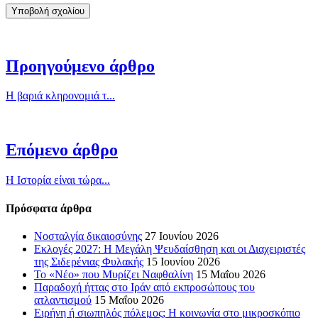
Προηγούμενο άρθρο
Η βαριά κληρονομιά τ...
Επόμενο άρθρο
Η Ιστορία είναι τώρα...
Πρόσφατα άρθρα
Νοσταλγία δικαιοσύνης
27 Ιουνίου 2026
Εκλογές 2027: Η Μεγάλη Ψευδαίσθηση και οι Διαχειριστές
της Σιδερένιας Φυλακής
15 Ιουνίου 2026
Το «Νέο» που Μυρίζει Ναφθαλίνη
15 Μαΐου 2026
Παραδοχή ήττας στο Ιράν από εκπροσώπους του
ατλαντισμού
15 Μαΐου 2026
Ειρήνη ή σιωπηλός πόλεμος; Η κοινωνία στο μικροσκόπιο