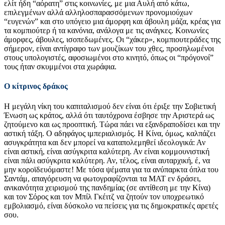
ελίτ ήδη “αόρατη” στις κοινωνίες, με μια Αυλή από κάτω,
επιλεγμένων αλλά αλληλοσπαρασσόμενων προνομιούχων
“ευγενών” και στο υπόγειο μια άμορφη και άβουλη μάζα, κρέας για
τα κομπιούτερ ή τα κανόνια, ανάλογα με τις ανάγκες. Κοινωνίες
άμορφες, άβουλες, ισοπεδωμένες. Οι “χάκερ», κομπιουτεράδες της
σήμερον, είναι αντίγραφο των μουζίκων του χθες, προσηλωμένοι
στους υπολογιστές, αφοσιωμένοι στο κινητό, όπως οι “πρόγονοί”
τους ήταν σκυμμένοι στα χωράφια.
Ο κίτρινος δράκος
Η μεγάλη νίκη του καπιταλισμού δεν είναι ότι έριξε την Σοβιετική
Ένωση ως κράτος, αλλά ότι ταυτόχρονα έσβησε την Αριστερά ως
ζητούμενο και ως προοπτική. Τώρα πάει να εξανδραποδίσει και την
αστική τάξη. Ο αδηφάγος ιμπεριαλισμός. Η Κίνα, όμως, καλπάζει
ασυγκράτητα και δεν μπορεί να καταπολεμηθεί ιδεολογικά: Αν
είναι αστική, είναι ασύγκριτα καλύτερη. Αν είναι κομμουνιστική
είναι πάλι ασύγκριτα καλύτερη. Αν, τέλος, είναι αυταρχική, έ, να
μην κοροϊδευόμαστε! Με τόσα ψέματα για τα ανύπαρκτα όπλα του
Σαντάμ, απαγόρευση να φωτογραφίζονται τα ΜΑΤ εν δράσει,
ανικανότητα χειρισμού της πανδημίας (σε αντίθεση με την Κίνα)
και τον Σόρος και τον Μπίλ Γκέιτζ να ζητούν τον υποχρεωτικό
εμβολιασμό, είναι δύσκολο να πείσεις για τις δημοκρατικές αρετές
σου.