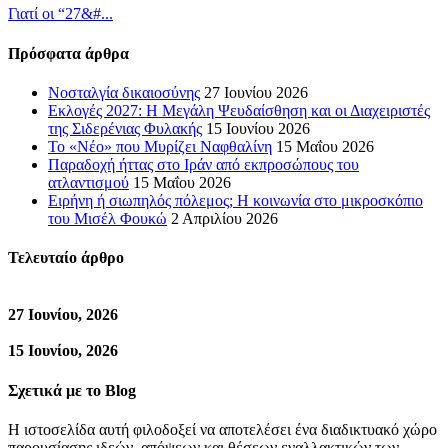
Γιατί οι “27&#...
Πρόσφατα άρθρα
Νοσταλγία δικαιοσύνης
27 Ιουνίου 2026
Εκλογές 2027: Η Μεγάλη Ψευδαίσθηση και οι Διαχειριστές
της Σιδερένιας Φυλακής
15 Ιουνίου 2026
Το «Νέο» που Μυρίζει Ναφθαλίνη
15 Μαΐου 2026
Παραδοχή ήττας στο Ιράν από εκπροσώπους του
ατλαντισμού
15 Μαΐου 2026
Ειρήνη ή σιωπηλός πόλεμος; Η κοινωνία στο μικροσκόπιο
του Μισέλ Φουκώ
2 Απριλίου 2026
Τελευταίο άρθρο
27 Ιουνίου, 2026
15 Ιουνίου, 2026
Σχετικά με το Blog
Η ιστοσελίδα αυτή φιλοδοξεί να αποτελέσει ένα διαδικτυακό χώρο
παρουσίασης ιδεών, απόψεων και θέσεων εναλλακτικών των