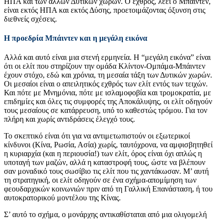
ΗΠΑ και των άλλων Δυτικών χωρών. Ο εχθρός, λέει ο Μπάιντεν,
είναι εκτός ΗΠΑ και εκτός Δύσης, προετοιμάζοντας όξυνση στις
διεθνείς σχέσεις.
Η προεδρία Μπάιντεν και η μεγάλη εικόνα
Αλλά και αυτό είναι μια στενή ερμηνεία. Η “μεγάλη εικόνα” είναι
ότι οι ελίτ που στηρίζουν την ομάδα Κλίντον-Ομπάμα-Μπάιντεν
έχουν στόχο, εδώ και χρόνια, τη μεσαία τάξη των Δυτικών χωρών.
Οι μεσαίοι είναι ο απειλητικός εχθρός των ελίτ εντός των τειχών.
Και πότε με Μνημόνια, πότε με ισλαμοφοβία και τρομοκρατία, με
επιδημίες και όλες τις συμφορές της Αποκάλυψης, οι ελίτ οδηγούν
τους μεσαίους σε κατάρρευση, υπό το καθεστώς τρόμου. Για τον
πλήρη και χωρίς αντιδράσεις έλεγχό τους.
Το σκεπτικό είναι ότι για να αντιμετωπιστούν οι εξωτερικοί
κίνδυνοι (Κίνα, Ρωσία, Ασία) χωρίς, ταυτόχρονα, να αμφισβητηθεί
η κυριαρχία (και η περιουσία!) των ελίτ, όρος είναι όχι απλώς η
υποταγή των μαζών, αλλά η καταστροφή τους, ώστε να βλέπουν
σαν μοναδικό τους σωσίβιο τις ελίτ που τις χαντάκωσαν. Μ’ αυτή
τη στρατηγική, οι ελίτ οδηγούν σε ένα σχήμα-απομίμηση των
φεουδαρχικών κοινωνιών πριν από τη Γαλλική Επανάσταση, ή του
αυτοκρατορικού μοντέλου της Κίνας.
Σ’ αυτό το σχήμα, ο μονάρχης αντικαθίσταται από μια ολιγομελή