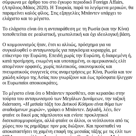
σύμφωνα με άρθρο του στο έγκυρο περιοδικό Foreign Affairs,
(Απρίλιος-Μάιος 2020). Η Τουρκία, παρά τα λεγόμενα μερικών, θα
παραμείνει καλός φίλος. Στις εξαγγελίες Μπάιντεν υπάρχει το
ελάχιστο και το μέγιστο.
Το ελάχιστο είναι ότι η αντιπαράθεση με τη Ρωσία (και την Κίνα)
τοποθετείται σε ρεαλιστική, γεωπολιτική και όχι ιδεολογική βάση.
Ο κομμουνισμός ήταν, έτσι κι αλλιώς, πρόσχημα για να
συγκαλυφθεί ο ανταγωνισμός για παγκόσμια κυριαρχία, με
επίκεντρο την Ευρώπη. Επειδή χωρίς την Ευρώπη, ή διαιρεμένη ή,
κατά προτίμηση, ενωμένη και υποταγμένη, οι αμερικανικές ελίτ
απομένουν ορφανές, χωρίς πολιτικούς, οικονομικούς και
πνευματικούς συγγενείς στις αναμετρήσεις με Κίνα, Ρωσία και τον
χαώδη κόσμο της Ασίας που γνωρίζουν και έως πρόσφατα ήλεγχαν
οι Ευρωπαίοι αποικιοκράτες.
Το μέγιστο είναι ότι ο Μπάιντεν προσθέτει, σαν κερασάκι στην
τούρτα του ανταγωνισμού των Μεγάλων Δυνάμεων, την ταξική
διάσταση. «
Η μεσαία τάξη του Δυτικού Κόσμου είναι θύμα των
αναδυόμενων χωρών
», γράφει ο Μπάιντεν. Δηλαδή, λέει, δεν
φταίνε οι δικοί μας πάμπλουτοι και ενίοτε προκλητικοί
δισεκατομμυριούχοι, αλλά φταίνε οι άλλοι, οι νεόπλουτοι από τις
χώρες που τις ρημάξαμε πριν μας διώξουν. Και προσπαθεί να
αποκαταστήσει τη χαμένη επαφή της μεσαίας τάξης με τις ελίτ των