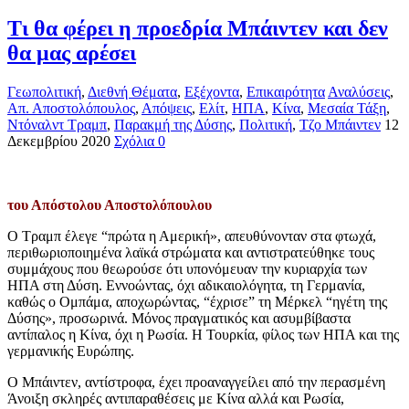
Τι θα φέρει η προεδρία Μπάιντεν και δεν
θα μας αρέσει
Γεωπολιτική
,
Διεθνή Θέματα
,
Εξέχοντα
,
Επικαιρότητα
Αναλύσεις
,
Απ. Αποστολόπουλος
,
Απόψεις
,
Ελίτ
,
ΗΠΑ
,
Κίνα
,
Μεσαία Τάξη
,
Ντόναλντ Τραμπ
,
Παρακμή της Δύσης
,
Πολιτική
,
Τζο Μπάιντεν
12
Δεκεμβρίου 2020
Σχόλια 0
του Απόστολου Αποστολόπουλου
Ο Τραμπ έλεγε “πρώτα η Αμερική», απευθύνονταν στα φτωχά,
περιθωριοποιημένα λαϊκά στρώματα και αντιστρατεύθηκε τους
συμμάχους που θεωρούσε ότι υπονόμευαν την κυριαρχία των
ΗΠΑ στη Δύση. Εννοώντας, όχι αδικαιολόγητα, τη Γερμανία,
καθώς ο Ομπάμα, αποχωρώντας, “έχρισε” τη Μέρκελ “ηγέτη της
Δύσης», προσωρινά. Μόνος πραγματικός και ασυμβίβαστα
αντίπαλος η Κίνα, όχι η Ρωσία. Η Τουρκία, φίλος των ΗΠΑ και της
γερμανικής Ευρώπης.
Ο Μπάιντεν, αντίστροφα, έχει προαναγγείλει από την περασμένη
Άνοιξη σκληρές αντιπαραθέσεις με Κίνα αλλά και Ρωσία,