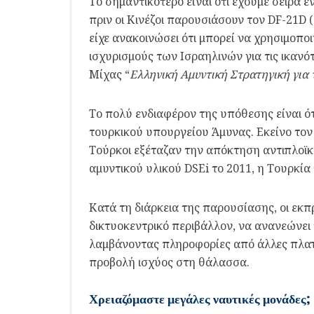
Το σημαντικότερο είναι ότι έχουμε σειρά ε
πριν οι Κινέζοι παρουσιάσουν τον DF-21D 
είχε ανακοινώσει ότι μπορεί να χρησιμοπο
ισχυρισμούς των Ισραηλινών για τις ικανότη
Μίχας “
Ελληνική Αμυντική Στρατηγική για 
Το πολύ ενδιαφέρον της υπόθεσης είναι ό
τουρκικού υπουργείου Άμυνας. Εκείνο τον 
Τούρκοι εξέταζαν την απόκτηση αντιπλοϊκ
αμυντικού υλικού DSEi το 2011, η Τουρκί
Κατά τη διάρκεια της παρουσίασης, οι εκπ
δικτυοκεντρικό περιβάλλον, να ανανεώνει
λαμβάνοντας πληροφορίες από άλλες πλατ
προβολή ισχύος στη θάλασσα.
Χρειαζόμαστε μεγάλες ναυτικές μονάδες;