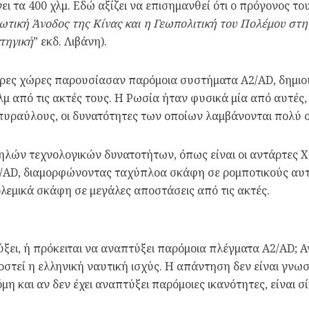
ει τα 400 χλμ. Εδώ αξίζει να επισημανθεί ότι o πρόγονος τ
ωτική Άνοδος της Κίνας και η Γεωπολιτική του Πολέμου στ
τηγική
” εκδ. Λιβάνη).
τερες χώρες παρουσίασαν παρόμοια συστήματα A2/AD, δημι
μ από τις ακτές τους. Η Ρωσία ήταν φυσικά μία από αυτές,
 πυραύλους, οι δυνατότητες των οποίων λαμβάνονται πολύ
ηλών τεχνολογικών δυνατοτήτων, όπως είναι οι αντάρτες Χ
/AD, διαμορφώνοντας ταχύπλοα σκάφη σε ρομποτικούς αυτ
εμικά σκάφη σε μεγάλες αποστάσεις από τις ακτές.
ύξει, ή πρόκειται να αναπτύξει παρόμοια πλέγματα A2/AD; 
οστεί η ελληνική ναυτική ισχύς. Η απάντηση δεν είναι γν
μη και αν δεν έχει αναπτύξει παρόμοιες ικανότητες, είναι σ