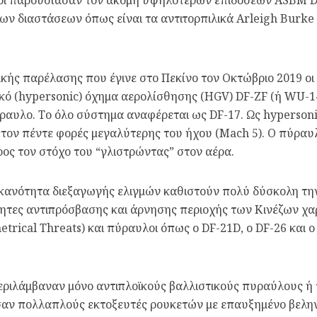
έζοι παρουσίασαν τον ακόμη υψηλότερων επιδόσεων ASBM DF-
ων διαστάσεων όπως είναι τα αντιτορπιλικά Arleigh Burke
ικής παρέλασης που έγινε στο Πεκίνο τον Οκτώβριο 2019 οι
ικό (hypersonic) όχημα αερολίσθησης (HGV) DF-ZF (ή WU-
ύραυλο. Το όλο σύστημα αναφέρεται ως DF-17. Ως hyperso
στον πέντε φορές μεγαλύτερης του ήχου (Mach 5). Ο πύρα
ρος τον στόχο του “γλιστρώντας” στον αέρα.
ικανότητα διεξαγωγής ελιγμών καθιστούν πολύ δύσκολη την
τητες αντιπρόσβασης και άρνησης περιοχής των Κινέζων χα
trical Threats) και πύραυλοι όπως ο DF-21D, ο DF-26 και 
εριλάμβαναν μόνο αντιπλοϊκούς βαλλιστικούς πυραύλους ή 
ησαν πολλαπλούς εκτοξευτές ρουκετών με επαυξημένο βελην