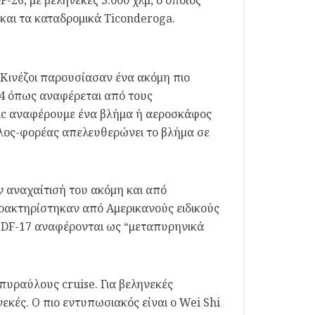
26, με βεληνεκές 3.000 χλμ, ο οποίος
 και τα καταδρομικά Ticonderoga.
 Κινέζοι παρουσίασαν ένα ακόμη πιο
14 όπως αναφέρεται από τους
nic αναφέρουμε ένα βλήμα ή αεροσκάφος
υλος-φορέας απελευθερώνει το βλήμα σε
 αναχαίτισή του ακόμη και από
ρακτηρίστηκαν από Αμερικανούς ειδικούς
ο DF-17 αναφέρονται ως “μεταπυρηνικά
πυραύλους cruise. Για βεληνεκές
εκές. Ο πιο εντυπωσιακός είναι ο Wei Shi