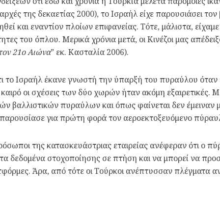
νδείξεων ότι εδώ και χρόνια η Τουρκία μελετά παρόμοιες ικ
(αρχές της δεκαετίας 2000), το Ισραήλ είχε παρουσιάσει τον
ιηθεί και εναντίον πλοίων επιφανείας. Τότε, μάλιστα, είχαμ
τες του όπλου. Μερικά χρόνια μετά, οι Κινέζοι μας απέδειξα
τον 21ο Αιώνα
” εκ. Κασταλία 2006).
τι το Ισραήλ έκανε γνωστή την ύπαρξή του πυραύλου όταν
καιρό οι σχέσεις των δύο χωρών ήταν ακόμη εξαιρετικές. Με 
ών βαλλιστικών πυραύλων και όπως φαίνεται δεν έμειναν 
α παρουσίασε για πρώτη φορά τον αεροεκτοξευόμενο πύραυ
ρόσωποι της κατασκευάστριας εταιρείας ανέφεραν ότι ο πύρα
 τα δεδομένα στοχοποίησης σε πτήση και να μπορεί να προσ
φόρμες. Άρα, από τότε οι Τούρκοι ανέπτυσσαν πλέγματα 