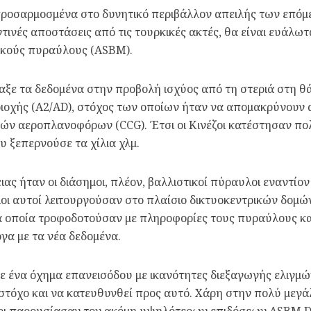
ι προσαρμοσμένα στο δυνητικό περιβάλλον απειλής των επόμε
ντινές αποστάσεις από τις τουρκικές ακτές, θα είναι ευάλω
ικούς πυραύλους (ASBM).
λαξε τα δεδομένα στην προβολή ισχύος από τη στεριά στη
οχής (A2/AD), στόχος των οποίων ήταν να απομακρύνουν απ
ών αεροπλανοφόρων (CCG). Έτσι οι Κινέζοι κατέστησαν πολύ
υ ξεπερνούσε τα χίλια χλμ.
ιας ήταν οι διάσημοι, πλέον, βαλλιστικοί πύραυλοι εναντί
λοι αυτοί λειτουργούσαν στο πλαίσιο δικτυοκεντρικών δομ
 οποία τροφοδοτούσαν με πληροφορίες τους πυραύλους κατ
γα με τα νέα δεδομένα.
ε ένα όχημα επανεισόδου με ικανότητες διεξαγωγής ελιγμώ
ο-στόχο και να κατευθυνθεί προς αυτό. Χάρη στην πολύ μεγ