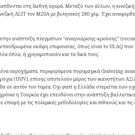
διατίθενται στη διεθνή αγορά. Μεταξύ των άλλων, η κινεζικ
ινεζική ALIT τον M20A με βεληνεκές 280 χλμ. Έχει αναφερθ
ει στην ανάπτυξη πλεγμάτων “αναγνώρισης-κρούσης” (recon
 επανδρωμένα σκάφη επιφανείας, όπως είναι το ULAQ που π
α όπλα, ή χρησιμοποιούν και τα δικά τους.
να αεροχήματα, περιφερόμενα πυρομαχικά (loitering mun
ύχια (UUV), επίσης αποτελούν μέρος των ικανοτήτων A2/A
α σε αυτόν τον τομέα. Όχι γιατί η Ελλάδα στερείται των σχ
 χρόνια η Τουρκία έχει επενδύσει στην ανάπτυξη βαλλιστικ
 σε επαφή με τις πολεμικές μεθοδολογίες και πιθανώς και τις