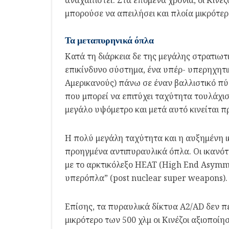
αναχαιτιστεί. Στα επόμενα χρόνια, οι Κιν
μπορούσε να απειλήσει και πλοία μικρότερ
Τα μεταπυρηνικά όπλα
Κατά τη διάρκεια δε της μεγάλης στρατιωτ
επικίνδυνο σύστημα, ένα υπέρ- υπερηχητ
Αμερικανούς) πάνω σε έναν βαλλιστικό π
που μπορεί να επιτύχει ταχύτητα τουλάχι
μεγάλο υψόμετρο και μετά αυτό κινείται π
Η πολύ μεγάλη ταχύτητα και η αυξημένη 
προηγμένα αντιπυραυλικά όπλα. Οι ικανό
με το αρκτικόλεξο HEAT (High End Asymme
υπερόπλα” (post nuclear super weapons).
Επίσης, τα πυραυλικά δίκτυα A2/AD δεν π
μικρότερο των 500 χλμ οι Κινέζοι αξιοποί