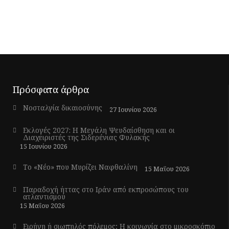
Πρόσφατα άρθρα
Νοσταλγία δικαιοσύνης
27 Ιουνίου 2026
Εκλογές 2027: Η Μεγάλη Ψευδαίσθηση και οι
Διαχειριστές της Σιδερένιας Φυλακής
15 Ιουνίου 2026
Το «Νέο» που Μυρίζει Ναφθαλίνη
15 Μαΐου 2026
Παραδοχή ήττας στο Ιράν από εκπροσώπους του
ατλαντισμού
15 Μαΐου 2026
Ειρήνη ή σιωπηλός πόλεμος; Η κοινωνία στο μικροσκόπιο