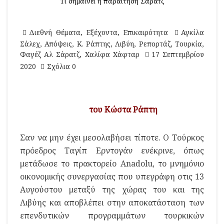
Τι σημαίνει η παραίτηση Σάρατζ
Διεθνή Θέματα
,
Εξέχοντα
,
Επικαιρότητα
Αγκίλα
Σάλεχ
,
Απόψεις
,
Κ. Ράπτης
,
Λιβύη
,
Ρεπορτάζ
,
Τουρκία
,
Φαγέζ Αλ Σάρατζ
,
Χαλίφα Χάφταρ
17 Σεπτεμβρίου
2020
Σχόλια 0
του Κώστα Ράπτη
Σαν να μην έχει μεσολαβήσει τίποτε. Ο Τούρκος
πρόεδρος Ταγίπ Ερντογάν ενέκρινε, όπως
μετάδωσε το πρακτορείο Anadolu, το μνημόνιο
οικονομικής συνεργασίας που υπεγράφη στις 13
Αυγούστου μεταξύ της χώρας του και της
Λιβύης και αποβλέπει στην αποκατάσταση των
επενδυτικών προγραμμάτων τουρκικών