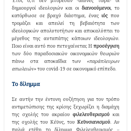
Έτσι, ό,τι δεν μπόρεσαν -αιώνες τώρα- οι
δημιουργοί ιδεολογιών και οι
διανοούμενοι
, το
κατόρθωσε σε βραχύ διάστημα, ένας
ιός
που
τρομάζει και απειλεί τη βεβαιότητα των
ιδεολογικών απολυτοτήτων και αποκαλύπτει το
μέγεθος της αυταπάτης κάποιων ιδεολογιών.
Ποιο είναι αυτό που πετυχαίνεται; Η
προσέγγιση
των δύο παραδοσιακών οικονομικών θεωριών
πάνω στα αποκαΐδια των
«παράπλευρων
απωλειών»
του covid-19 σε οικονομικό επίπεδο.
Το δίλημμα
Σε αυτήν την έντονη συζήτηση για τον τρόπο
αντιμετώπισης της κρίσης ξεχωρίζει η διαμάχη
της σχολής του ακραίου
φιλελευθερισμού
και
της σχολής του Κέϋνς, του
Κεϋνσιανισμού
. Αν
παλιά ετέθη το δίλημμα Φιλελευθερισμός –