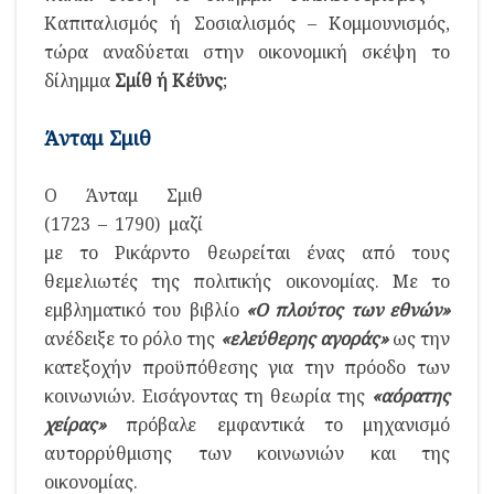
Καπιταλισμός ή Σοσιαλισμός – Κομμουνισμός,
τώρα αναδύεται στην οικονομική σκέψη το
δίλημμα
Σμίθ ή Κέϋνς
;
Άνταμ Σμιθ
Ο Άνταμ Σμιθ
(1723 – 1790) μαζί
με το Ρικάρντο θεωρείται ένας από τους
θεμελιωτές της πολιτικής οικονομίας. Με το
εμβληματικό του βιβλίο
«Ο πλούτος των εθνών»
ανέδειξε το ρόλο της
«ελεύθερης αγοράς»
ως την
κατεξοχήν προϋπόθεσης για την πρόοδο των
κοινωνιών. Εισάγοντας τη θεωρία της
«αόρατης
χείρας»
πρόβαλε εμφαντικά το μηχανισμό
αυτορρύθμισης των κοινωνιών και της
οικονομίας.