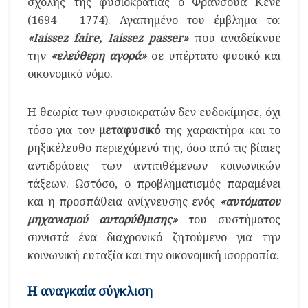
σχολής της φυσιοκρατίας ο Φρανσουά Κενέ
(1694 – 1774). Αγαπημένο του έμβλημα το:
«
Iaissez
faire
,
Iaissez
passer
»
που αναδείκνυε
την
«ελεύθερη αγορά»
σε υπέρτατο φυσικό και
οικονομικό νόμο.
Η θεωρία των φυσιοκρατών δεν ευδοκίμησε, όχι
τόσο για τον
μεταφυσικό
της χαρακτήρα και το
ρηξικέλευθο περιεχόμενό της, όσο από τις βίαιες
αντιδράσεις των αντιτιθέμενων κοινωνικών
τάξεων. Ωστόσο, ο προβληματισμός παραμένει
και η προσπάθεια ανίχνευσης ενός
«αυτόματου
μηχανισμού αυτορύθμισης»
του συστήματος
συνιστά ένα διαχρονικό ζητούμενο για την
κοινωνική ευταξία και την οικονομική ισορροπία.
Η αναγκαία σύγκλιση