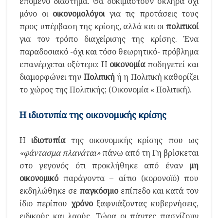
επόμενο διάστημα. Θα δοκιμαστούν σκληρά όχι
μόνο οι
οικονομολόγοι
για τις προτάσεις τους
προς υπέρβαση της κρίσης, αλλά και οι
πολιτικοί
για τον τρόπο διαχείρισης της κρίσης. Ένα
παραδοσιακό -όχι και τόσο θεωρητικό- πρόβλημα
επανέρχεται οξύτερο: Η
οικονομία
ποδηγετεί και
διαμορφώνει την
Πολιτική
ή η Πολιτική καθορίζει
το χώρος της Πολιτικής; (Οικονομία « Πολιτική).
Η ιδιοτυπία της οικονομικής κρίσης
Η
ιδιοτυπία
της οικονομικής κρίσης που ως
«φάντασμα πλανάται»
πάνω από τη Γη βρίσκεται
στο γεγονός ότι προκλήθηκε από έναν
μη
οικονομικό
παράγοντα – αίτιο (κορονοϊό) που
εκδηλώθηκε σε
παγκόσμιο
επίπεδο και κατά τον
ίδιο περίπου
χρόνο
ξαφνιάζοντας κυβερνήσεις,
ειδικούς και λαούς. Τώρα οι πάντες πασχίζουν