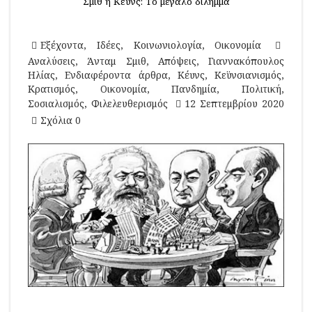
Σμιθ ή Κέϋνς: Το μεγάλο δίλημμα
Εξέχοντα
,
Ιδέες
,
Κοινωνιολογία
,
Οικονομία
Αναλύσεις
,
Άνταμ Σμιθ
,
Απόψεις
,
Γιαννακόπουλος
Ηλίας
,
Ενδιαφέροντα άρθρα
,
Κέυνς
,
Κεϋνσιανισμός
,
Κρατισμός
,
Οικονομία
,
Πανδημία
,
Πολιτική
,
Σοσιαλισμός
,
Φιλελευθερισμός
12 Σεπτεμβρίου 2020
Σχόλια 0