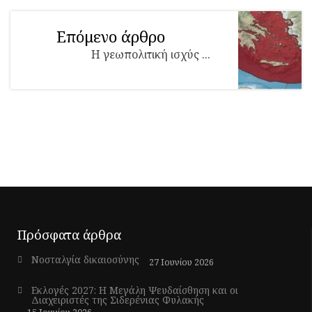
Επόμενο άρθρο
Η γεωπολιτική ισχύς ...
Πρόσφατα άρθρα
Νοσταλγία δικαιοσύνης
27 Ιουνίου 2026
Εκλογές 2027: Η Μεγάλη Ψευδαίσθηση και οι
Διαχειριστές της Σιδερένιας Φυλακής