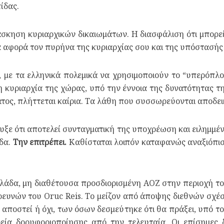
ίδας.
κηση κυριαρχικών δικαιωμάτων. Η διασφάλιση ότι μπορεί
α αφορά τον πυρήνα της κυριαρχίας σου και της υπόστασής
 με τα ελληνικά πολεμικά να χρησιμοποιούν το “υπερόπλ
η κυριαρχία της χώρας, υπό την έννοια της δυνατότητας τη
ατος, πλήττεται καίρια. Τα λάθη που συσσωρεύονται αποδε
υξε ότι αποτελεί συνταγματική της υποχρέωση και ειλημμέ
ίδα.
Την επιτρέπει.
Καθίσταται λοιπόν καταφανώς αναξιόπισ
λλάδα, μη διαθέτουσα προσδιορισμένη ΑΟΖ στην περιοχή το
υνών του Oruc Reis. Το μείζον από άποψης διεθνών σχέσ
 αποστεί ή όχι, των όσων δεσμεύτηκε ότι θα πράξει, υπό τ
εία δορυφοριοποίησης από την τελευταία. Οι επίσημες 