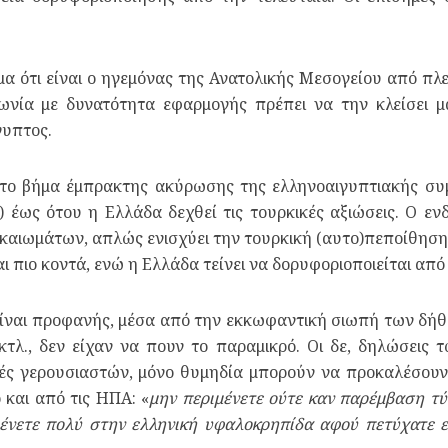
μα ότι είναι ο ηγεμόνας της Ανατολικής Μεσογείου από π
φωνία με δυνατότητα εφαρμογής πρέπει να την κλείσει μ
γυπτος.
ρώτο βήμα έμπρακτης ακύρωσης της ελληνοαιγυπτιακής συ
) έως ότου η Ελλάδα δεχθεί τις τουρκικές αξιώσεις. Ο εν
καιωμάτων, απλώς ενισχύει την τουρκική (αυτο)πεποίθηση
ι πιο κοντά, ενώ η Ελλάδα τείνει να δορυφοριοποιείται από
είναι προφανής, μέσα από την εκκωφαντική σιωπή των δήθ
κτλ., δεν είχαν να πουν το παραμικρό. Οι δε, δηλώσεις 
τές γερουσιαστών, μόνο θυμηδία μπορούν να προκαλέσουν
 και από τις ΗΠΑ: «
μην περιμένετε ούτε καν παρέμβαση τύ
ένετε πολύ στην ελληνική υφαλοκρηπίδα αφού πετύχατε εκ