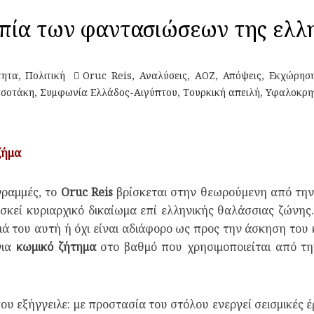
ία των φαντασιώσεων της ελλη
τητα
,
Πολιτική
Oruc Reis
,
Αναλύσεις
,
ΑΟΖ
,
Απόψεις
,
Εκχώρηση
τσοτάκη
,
Συμφωνία Ελλάδος-Αιγύπτου
,
Τουρκική απειλή
,
Υφαλοκρη
ζήμα
γραμμές, το
Oruc Reis
βρίσκεται στην θεωρούμενη από την
σκεί κυριαρχικό δικαίωμα επί ελληνικής θαλάσσιας ζώνης.
ά του αυτή ή όχι είναι αδιάφορο ως προς την άσκηση του 
για
κωμικό ζήτημα
στο βαθμό που χρησιμοποιείται από τη
υ εξήγγειλε: με προστασία του στόλου ενεργεί σεισμικές έ