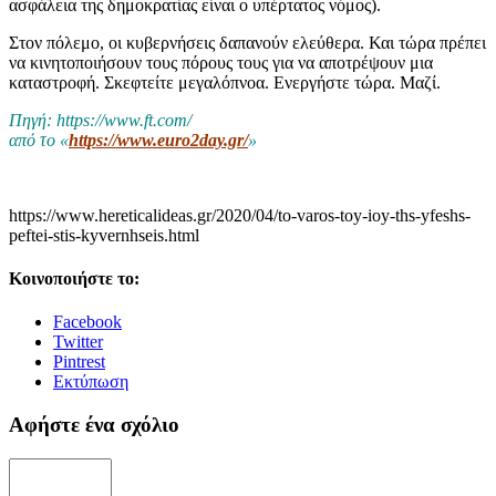
ασφάλεια της δημοκρατίας είναι ο υπέρτατος νόμος).
Στον πόλεμο, οι κυβερνήσεις δαπανούν ελεύθερα. Και τώρα πρέπει
να κινητοποιήσουν τους πόρους τους για να αποτρέψουν μια
καταστροφή. Σκεφτείτε μεγαλόπνοα. Ενεργήστε τώρα. Μαζί.
Πηγή: https://www.ft.com/
από το «
https://www.euro2day.gr/
»
https://www.hereticalideas.gr/2020/04/to-varos-toy-ioy-ths-yfeshs-
peftei-stis-kyvernhseis.html
Κοινοποιήστε το:
Facebook
Twitter
Pintrest
Εκτύπωση
Αφήστε ένα σχόλιο