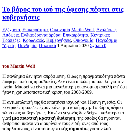
Το βάρος του ιού της ύφεσης πέφτει στις
κυβερνήσεις
Εξέχοντα
,
Επικαιρότητα
,
Οικονομία
Martin Wolf
,
Αναλύσεις
,
Απόψεις
,
Ενδιαφέροντα άρθρα
,
Επικαιρότητα
,
Κεντρικές
Τράπεζες
,
Κορωναϊός
,
Κυβερνήσεις
,
Οικονομία
,
Παγκόσμια
Ύφεση
,
Πανδημία
,
Πολιτική
1 Απριλίου 2020
Σχόλια 0
του Martin Wolf
Η πανδημία δεν ήταν απρόσμενη. Όμως η πραγματικότητα πάντα
διαφέρει από τις προσδοκίες. Δεν είναι απλώς μια απειλή για την
υγεία. Μπορεί να είναι μια μεγαλύτερη οικονομική απειλή απ’ ό,τι
ήταν η χρηματοπιστωτική κρίση του 2008-2009.
Η αντιμετώπισή της θα απαιτήσει ισχυρή και έξυπνη ηγεσία. Οι
κεντρικές τράπεζες έχουν κάνει μια καλή αρχή. Το βάρος πέφτει
τώρα στις κυβερνήσεις. Κανένα γεγονός δεν δείχνει καλύτερα το
γιατί
μια ποιοτική κρατική διοίκηση,
της οποίας θα ηγούνται
άνθρωποι ικανοί να διακρίνουν τους ειδήμονες από τους
τσαρλατάνους, είναι τόσο
ζωτικής σημασίας
για τον λαό.