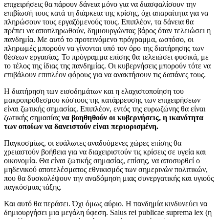
επιχειρήσεις θα πάρουν δάνεια μόνο για να διασφαλίσουν την
επιβίωσή τους κατά τη διάρκεια της κρίσης, όχι απαραίτητα για να
πληρώσουν τους εργαζόμενούς τους. Επιπλέον, τα δάνεια θα
πρέπει να αποπληρωθούν, δημιουργώντας βάρος όταν τελειώσει η
πανδημία. Με αυτό το προτεινόμενο πρόγραμμα, ωστόσο, οι
πληρωμές μπορούν να γίνονται υπό τον όρο της διατήρησης των
θέσεων εργασίας. Το πρόγραμμα επίσης θα τελειώσει φυσικά, με
το τέλος της ίδιας της πανδημίας. Οι κυβερνήσεις μπορούν τότε να
επιβάλουν επιπλέον φόρους για να ανακτήσουν τις δαπάνες τους.
Η διατήρηση των εισοδημάτων και η ελαχιστοποίηση του
μακροπρόθεσμου κόστους της κατάρρευσης των επιχειρήσεων
είναι ζωτικής σημασίας. Επιπλέον, εντός της ευρωζώνης θα είναι
ζωτικής σημασίας
να βοηθηθούν οι κυβερνήσεις, η ικανότητα
των οποίων να δανειστούν είναι περιορισμένη.
Παγκοσμίως, οι ευάλωτες αναδυόμενες χώρες επίσης θα
χρειαστούν βοήθεια για να διαχειριστούν τις κρίσεις σε υγεία και
οικονομία. Θα είναι ζωτικής σημασίας, επίσης, να αποσυρθεί ο
μηδενικού αποτελέσματος εθνικισμός των σημερινών πολιτικών,
που θα δυσκολέψουν την αναδόμηση μιας συνεργατικής και υγιούς
παγκόσμιας τάξης.
Και αυτό θα περάσει. Όχι όμως αύριο. Η πανδημία κινδυνεύει να
δημιουργήσει μια μεγάλη ύφεση. Salus rei publicae suprema lex (η