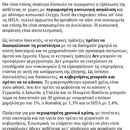
Θα είναι επίσης ιδιαίτερα δύσκολο να περιοριστεί η εξάπλωση της
ασθένειας σε χώρες με
περιορισμένη κοινωνική ασφάλιση
και
με αδύναμο κοινωνικό έλεγχο. Αυτό θα επηρεάσει πάνω απ’ όλα
τις ΗΠΑ: πολλοί άρρωστοι θα αρνηθούν να πάνε στα νοσοκομεία
και επίσης θα είναι αναγκασμένοι να δουλέψουν. Η κοινωνική
ασφάλιση είναι αποτελεσματική.
Ως ύστατοι δανειστές, οι κεντρικές τράπεζες
πρέπει να
διασφαλίσουν τη ρευστότητα
με το να διατηρούν χαμηλά τα
κόστη δανεισμού και να χρηματοδοτούν την προσφορά πιστώσεων,
άμεσα και έμμεσα. Όμως οι κεντρικές τράπεζες
δεν
μπορούν να
προσφέρουν φερεγγυότητα. Δεν μπορούν να ενισχύσουν τα
εισοδήματα των νοικοκυριών ή να εξασφαλίσουν τις επιχειρήσεις
ενάντια σε αυτή την κατάρρευση της ζήτησης. Ως ύστατοι
δανειολήπτες και δαπανώντες,
οι κυβερνήσεις μπορούν και
πρέπει να το κάνουν.
Το μακροπρόθεσμο κρατικό χρέος είναι
τόσο φθηνό, που δεν πρέπει να φοβούνται να το κάνουν: η
Γερμανία, η Ιαπωνία, η Γαλλία και το Ηνωμένο Βασίλειο μπορούν
τώρα να δανειστούν για 30 χρόνια με ονομαστικό επιτόκιο
χαμηλότερο του 1%, ο Καναδάς με 1,3% και οι ΗΠΑ με 1,4%.
Πρόκειται για μια
περιορισμένη χρονικά κρίση,
με συνέπειες
στην οικονομία και την υγεία που πρέπει να χειριστούν οι
κυβερνήσεις. Εσωτερικά, το ελάχιστο που πρέπει να γίνει είναι
γενναιόδωρες άδειες ασθένειας μετ’ αποδοχών και ασφάλιση της