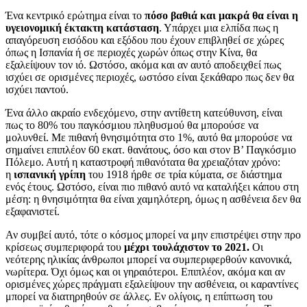
Ένα κεντρικό ερώτημα είναι το
πόσο βαθιά και μακρά θα είναι η
υγειονομική έκτακτη κατάσταση
. Υπάρχει μια ελπίδα πως η
απαγόρευση εισόδου και εξόδου που έχουν επιβληθεί σε χώρες
όπως η Ισπανία ή σε περιοχές χωρών όπως στην Κίνα, θα
εξαλείψουν τον ιό. Ωστόσο, ακόμα και αν αυτό αποδειχθεί πως
ισχύει σε ορισμένες περιοχές, ωστόσο είναι ξεκάθαρο πως δεν θα
ισχύει παντού.
Ένα άλλο ακραίο ενδεχόμενο, στην αντίθετη κατεύθυνση, είναι
πως το 80% του παγκόσμιου πληθυσμού θα μπορούσε να
μολυνθεί. Με πιθανή θνησιμότητα στο 1%, αυτό θα μπορούσε να
σημαίνει επιπλέον 60 εκατ. θανάτους, όσο και στον Β’ Παγκόσμιο
Πόλεμο. Αυτή η καταστροφή πιθανότατα θα χρειαζόταν χρόνο:
η
ισπανική γρίπη
του 1918 ήρθε σε τρία κύματα, σε διάστημα
ενός έτους. Ωστόσο, είναι πιο πιθανό αυτό να καταλήξει κάπου στη
μέση: η θνησιμότητα θα είναι χαμηλότερη, όμως η ασθένεια δεν θα
εξαφανιστεί.
Αν συμβεί αυτό, τότε ο κόσμος μπορεί να μην επιστρέψει στην προ
κρίσεως συμπεριφορά του
μέχρι τουλάχιστον το 2021.
Οι
νεότερης ηλικίας άνθρωποι μπορεί να συμπεριφερθούν κανονικά,
νωρίτερα. Όχι όμως και οι γηραιότεροι. Επιπλέον, ακόμα και αν
ορισμένες χώρες πράγματι εξαλείψουν την ασθένεια, οι καραντίνες
μπορεί να διατηρηθούν σε άλλες. Εν ολίγοις, η επίπτωση του