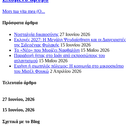
Mors tua vita mea (Ο...
Πρόσφατα άρθρα
Νοσταλγία δικαιοσύνης
27 Ιουνίου 2026
Εκλογές 2027: Η Μεγάλη Ψευδαίσθηση και οι Διαχειριστές
της Σιδερένιας Φυλακής
15 Ιουνίου 2026
Το «Νέο» που Μυρίζει Ναφθαλίνη
15 Μαΐου 2026
Παραδοχή ήττας στο Ιράν από εκπροσώπους του
ατλαντισμού
15 Μαΐου 2026
Ειρήνη ή σιωπηλός πόλεμος; Η κοινωνία στο μικροσκόπιο
του Μισέλ Φουκώ
2 Απριλίου 2026
Τελευταίο άρθρο
27 Ιουνίου, 2026
15 Ιουνίου, 2026
Σχετικά με το Blog