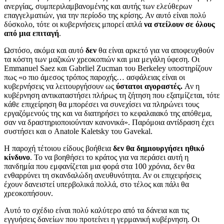
ανεργίας, συμπεριλαμβανομένης και αυτής των ελεύθερων
επαγγελματιών, για την περίοδο της κρίσης. Αν αυτό είναι πολύ
δύσκολο, τότε οι κυβερνήσεις μπορεί απλά
να στείλουν σε όλους
από μια επιταγή
.
Ωστόσο, ακόμα και αυτό
δεν
θα είναι αρκετό για να αποφευχθούν
τα κόστη των μαζικών χρεοκοπιών και μια μεγάλη ύφεση. Οι
Emmanuel Saez και Gabrliel Zucman του Berkeley υποστηρίζουν
πως «ο πιο άμεσος τρόπος παροχής… ασφάλειας είναι οι
κυβερνήσεις να λειτουργήσουν ως
ύστατοι αγοραστές.
Αν η
κυβέρνηση αντικαταστήσει πλήρως τη ζήτηση που εξατμίζεται, τότε
κάθε επιχείρηση θα μπορέσει να συνεχίσει να πληρώνει τους
εργαζόμενούς της και να διατηρήσει το κεφαλαιακό της απόθεμα,
σαν να δραστηριοποιούνταν κανονικά». Παρόμοια αντίδραση έχει
συστήσει και ο Anatole Kaletsky του Gavekal.
Η παροχή τέτοιου είδους βοήθεια
δεν θα δημιουργήσει ηθικό
κίνδυνο
. Το να βοηθήσει το κράτος για να περάσει αυτή η
πανδημία που εμφανίζεται μια φορά στα 100 χρόνια, δεν θα
ενθαρρύνει τη σκανδαλώδη ανευθυνότητα. Αν οι επιχειρήσεις
έχουν δανειστεί υπερβολικά πολλά, στο τέλος και πάλι θα
χρεοκοπήσουν.
Αυτό το σχέδιο είναι πολύ καλύτερο από τα δάνεια και τις
εγγυήσεις δανείων που προτείνει η γερμανική κυβέρνηση. Οι