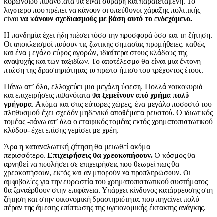
κορωνοϊού πιθανότατα θα είναι σοβαρή και παρατεταμένη. Το
λιγότερο που πρέπει να κάνουν οι υπεύθυνοι χάραξης πολιτικής,
είναι
να κάνουν σχεδιασμούς με βάση αυτό το ενδεχόμενο.
Η πανδημία έχει ήδη πιέσει τόσο την προσφορά όσο και τη ζήτηση.
Οι αποκλεισμοί παύουν τις ζωτικής σημασίας προμήθειες, καθώς
και ένα μεγάλο εύρος αγορών, ιδιαίτερα στους κλάδους της
αναψυχής και των ταξιδίων. Το αποτέλεσμα θα είναι μια έντονη
πτώση της δραστηριότητας το πρώτο ήμισυ του τρέχοντος έτους.
Πάνω απ’ όλα, ελλοχεύει μια μεγάλη ύφεση. Πολλά νοικοκυριά
και επιχειρήσεις πιθανότατα
θα ξεμείνουν από χρήμα πολύ
γρήγορα
. Ακόμα και στις εύπορες χώρες, ένα μεγάλο ποσοστό του
πληθυσμού έχει σχεδόν μηδενικά αποθέματα ρευστού. Ο ιδιωτικός
τομέας -πάνω απ’ όλα ο εταιρικός τομέας εκτός χρηματοπιστωτικού
κλάδου- έχει επίσης γεμίσει με χρέη.
Άρα η καταναλωτική ζήτηση θα μειωθεί ακόμα
περισσότερο.
Επιχειρήσεις θα χρεοκοπήσουν.
Ο κόσμος θα
αρνηθεί να πουλήσει σε επιχειρήσεις που θεωρεί πως θα
χρεοκοπήσουν, εκτός και αν μπορούν να προπληρώσουν. Οι
αμφιβολίες για την ευρωστία του χρηματοπιστωτικού συστήματος
θα ξαναέρθουν στην επιφάνεια. Υπάρχει κίνδυνος κατάρρευσης στη
ζήτηση και στην οικονομική δραστηριότητα, που πηγαίνει πολύ
πέραν της άμεσης επίπτωσης της υγειονομικής έκτακτης ανάγκης.