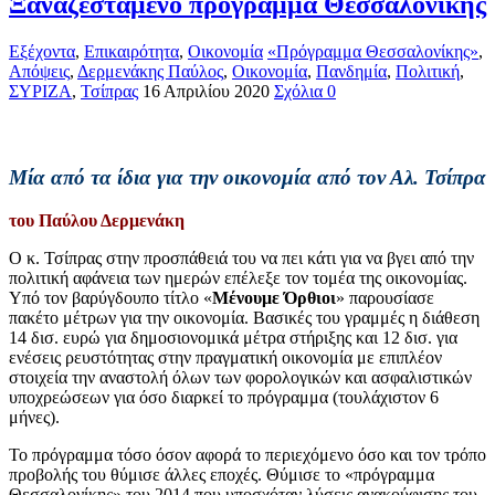
Ξαναζεσταμένο πρόγραμμα Θεσσαλονίκης
Εξέχοντα
,
Επικαιρότητα
,
Οικονομία
«Πρόγραμμα Θεσσαλονίκης»
,
Απόψεις
,
Δερμενάκης Παύλος
,
Οικονομία
,
Πανδημία
,
Πολιτική
,
ΣΥΡΙΖΑ
,
Τσίπρας
16 Απριλίου 2020
Σχόλια 0
Μία από τα ίδια για την οικονομία από τον Αλ. Τσίπρα
του Παύλου Δερμενάκη
Ο
κ. Τσίπρας στην προσπάθειά του να πει κάτι για να βγει από την
πολιτική αφάνεια των ημερών επέλεξε τον τομέα της οικονομίας.
Υπό τον βαρύγδουπο τίτλο «
Μένουμε Όρθιοι
» παρουσίασε
πακέτο μέτρων για την οικονομία. Βασικές του γραμμές η διάθεση
14 δισ. ευρώ για δημοσιονομικά μέτρα στήριξης και 12 δισ. για
ενέσεις ρευστότητας στην πραγματική οικονομία με επιπλέον
στοιχεία την αναστολή όλων των φορολογικών και ασφαλιστικών
υποχρεώσεων για όσο διαρκεί το πρόγραμμα (τουλάχιστον 6
μήνες).
Το πρόγραμμα τόσο όσον αφορά το περιεχόμενο όσο και τον τρόπο
προβολής του θύμισε άλλες εποχές. Θύμισε το «πρόγραμμα
Θεσσαλονίκης» του 2014 που υποσχόταν λύσεις ανακούφισης του