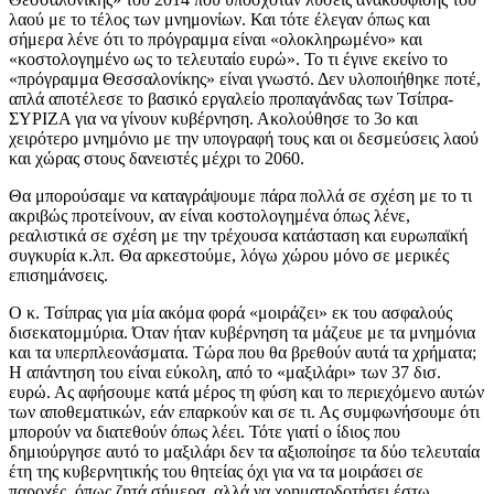
λαού με το τέλος των μνημονίων. Και τότε έλεγαν όπως και
σήμερα λένε ότι το πρόγραμμα είναι «ολοκληρωμένο» και
«κοστολογημένο ως το τελευταίο ευρώ». Το τι έγινε εκείνο το
«πρόγραμμα Θεσσαλονίκης» είναι γνωστό. Δεν υλοποιήθηκε ποτέ,
απλά αποτέλεσε το βασικό εργαλείο προπαγάνδας των Τσίπρα-
ΣΥΡΙΖΑ για να γίνουν κυβέρνηση. Ακολούθησε το 3ο και
χειρότερο μνημόνιο με την υπογραφή τους και οι δεσμεύσεις λαού
και χώρας στους δανειστές μέχρι το 2060.
Θα μπορούσαμε να καταγράψουμε πάρα πολλά σε σχέση με το τι
ακριβώς προτείνουν, αν είναι κοστολογημένα όπως λένε,
ρεαλιστικά σε σχέση με την τρέχουσα κατάσταση και ευρωπαϊκή
συγκυρία κ.λπ. Θα αρκεστούμε, λόγω χώρου μόνο σε μερικές
επισημάνσεις.
Ο κ. Τσίπρας για μία ακόμα φορά «μοιράζει» εκ του ασφαλούς
δισεκατομμύρια. Όταν ήταν κυβέρνηση τα μάζευε με τα μνημόνια
και τα υπερπλεονάσματα. Τώρα που θα βρεθούν αυτά τα χρήματα;
Η απάντηση του είναι εύκολη, από το «μαξιλάρι» των 37 δισ.
ευρώ. Ας αφήσουμε κατά μέρος τη φύση και το περιεχόμενο αυτών
των αποθεματικών, εάν επαρκούν και σε τι. Ας συμφωνήσουμε ότι
μπορούν να διατεθούν όπως λέει. Τότε γιατί ο ίδιος που
δημιούργησε αυτό το μαξιλάρι δεν τα αξιοποίησε τα δύο τελευταία
έτη της κυβερνητικής του θητείας όχι για να τα μοιράσει σε
παροχές, όπως ζητά σήμερα, αλλά να χρηματοδοτήσει έστω