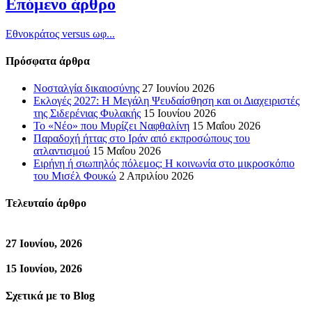
Επόμενο άρθρο
Εθνοκράτος versus ωφ...
Πρόσφατα άρθρα
Νοσταλγία δικαιοσύνης
27 Ιουνίου 2026
Εκλογές 2027: Η Μεγάλη Ψευδαίσθηση και οι Διαχειριστές
της Σιδερένιας Φυλακής
15 Ιουνίου 2026
Το «Νέο» που Μυρίζει Ναφθαλίνη
15 Μαΐου 2026
Παραδοχή ήττας στο Ιράν από εκπροσώπους του
ατλαντισμού
15 Μαΐου 2026
Ειρήνη ή σιωπηλός πόλεμος; Η κοινωνία στο μικροσκόπιο
του Μισέλ Φουκώ
2 Απριλίου 2026
Τελευταίο άρθρο
27 Ιουνίου, 2026
15 Ιουνίου, 2026
Σχετικά με το Blog