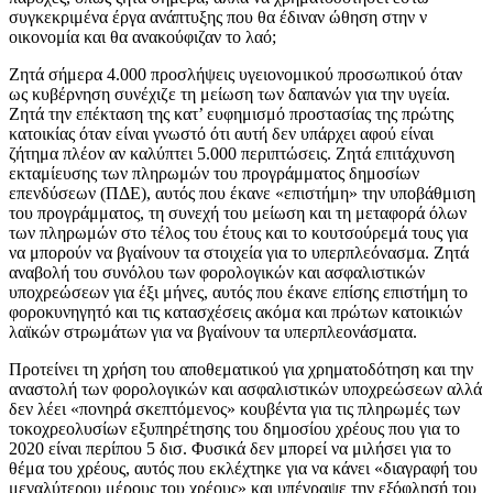
συγκεκριμένα έργα ανάπτυξης που θα έδιναν ώθηση στην ν
οικονομία και θα ανακούφιζαν το λαό;
Ζητά σήμερα 4.000 προσλήψεις υγειονομικού προσωπικού όταν
ως κυβέρνηση συνέχιζε τη μείωση των δαπανών για την υγεία.
Ζητά την επέκταση της κατ’ ευφημισμό προστασίας της πρώτης
κατοικίας όταν είναι γνωστό ότι αυτή δεν υπάρχει αφού είναι
ζήτημα πλέον αν καλύπτει 5.000 περιπτώσεις. Ζητά επιτάχυνση
εκταμίευσης των πληρωμών του προγράμματος δημοσίων
επενδύσεων (ΠΔΕ), αυτός που έκανε «επιστήμη» την υποβάθμιση
του προγράμματος, τη συνεχή του μείωση και τη μεταφορά όλων
των πληρωμών στο τέλος του έτους και το κουτσούρεμά τους για
να μπορούν να βγαίνουν τα στοιχεία για το υπερπλεόνασμα. Ζητά
αναβολή του συνόλου των φορολογικών και ασφαλιστικών
υποχρεώσεων για έξι μήνες, αυτός που έκανε επίσης επιστήμη το
φοροκυνηγητό και τις κατασχέσεις ακόμα και πρώτων κατοικιών
λαϊκών στρωμάτων για να βγαίνουν τα υπερπλεονάσματα.
Προτείνει τη χρήση του αποθεματικού για χρηματοδότηση και την
αναστολή των φορολογικών και ασφαλιστικών υποχρεώσεων αλλά
δεν λέει «πονηρά σκεπτόμενος» κουβέντα για τις πληρωμές των
τοκοχρεολυσίων εξυπηρέτησης του δημοσίου χρέους που για το
2020 είναι περίπου 5 δισ. Φυσικά δεν μπορεί να μιλήσει για το
θέμα του χρέους, αυτός που εκλέχτηκε για να κάνει «διαγραφή του
μεγαλύτερου μέρους του χρέους» και υπέγραψε την εξόφλησή του