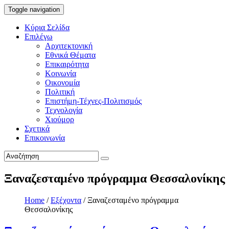
Toggle navigation
Κύρια Σελίδα
Επιλέγω
Αρχιτεκτονική
Εθνικά Θέματα
Επικαιρότητα
Κοινωνία
Οικονομία
Πολιτική
Επιστήμη-Τέχνες-Πολιτισμός
Τεχνολογία
Χιούμορ
Σχετικά
Επικοινωνία
Ξαναζεσταμένο πρόγραμμα Θεσσαλονίκης
Home
/
Εξέχοντα
/
Ξαναζεσταμένο πρόγραμμα
Θεσσαλονίκης