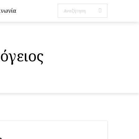
ινωνία
όγειος