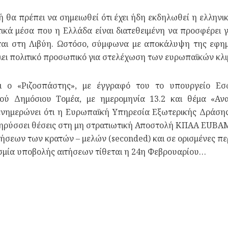
θα πρέπει να σημειωθεί ότι έχει ήδη εκδηλωθεί η ελληνικ
ικά μέσα που η Ελλάδα είναι διατεθειμένη να προσφέρει
ται στη Λιβύη. Ωστόσο, σύμφωνα με αποκάλυψη της εφημε
λει πολιτικό προσωπικό για στελέχωση των ευρωπαϊκών κλι
ι ο «Ριζοσπάστης», με έγγραφό του το υπουργείο Εσωτ
ού Δημόσιου Τομέα, με ημερομηνία 13.2 και θέμα «Α
ημερώνει ότι η Ευρωπαϊκή Υπηρεσία Εξωτερικής Δράσης (
κηρύσσει θέσεις στη μη στρατιωτική Αποστολή ΚΠΑΑ EUBAM
σεων των κρατών – μελών (seconded) και σε ορισμένες πε
σμία υποβολής αιτήσεων τίθεται η 24η Φεβρουαρίου…