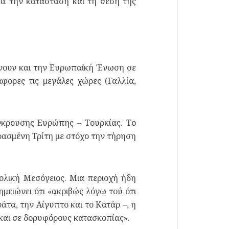
κά την κατάσταση και τη θέση της
εώνουν και την Ευρωπαϊκή Ένωση σε
φορες τις μεγάλες χώρες (Γαλλία,
ύγκρουσης Ευρώπης – Τουρκίας. Το
ερασμένη Τρίτη με στόχο την τήρηση
τολική Μεσόγειος. Μια περιοχή ήδη
μειώνει ότι «ακριβώς λόγω τού ότι
άτα, την Αίγυπτο και το Κατάρ –, η
και σε δορυφόρους κατασκοπίας».