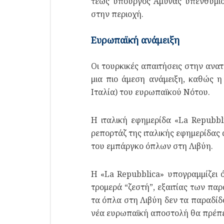
τέως υπουργός Άμυνας υπενθύμισε
στην περιοχή.
Ευρωπαϊκή ανάμειξη
Οι τουρκικές απαιτήσεις στην ανα
μια πιο άμεση ανάμειξη, καθώς η
Ιταλία) του ευρωπαϊκού Νότου.
Η ιταλική εφημερίδα «La Repubbl
ρεπορτάζ της ιταλικής εφημερίδας 
του εμπάργκο όπλων στη Λιβύη.
Η «La Repubblica» υπογραμμίζει ό
τρομερά “ζεστή”, εξαιτίας των πα
τα όπλα στη Λιβύη δεν τα παραδίδο
νέα ευρωπαϊκή αποστολή θα πρέπει