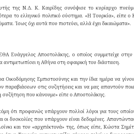
τής της Ν.Δ. Κ. Καιρίδης συνόψισε το κυρίαρχο πνεύ
ότερα το ελληνικό πολιτικό σύστημα. «Η Τουρκία», είπε ο
ιώματα. Ίσως όχι αυτά που πιστεύει, αλλά έχει δικαιώματα».
ΕΘΑ Ευάγγελος Αποστολάκης, ο οποίος συμμετείχε στην 
α αντιμετωπίσει η Αθήνα στη σφαιρική του διάσταση.
α Οικοδόμησης Εμπιστοσύνης και την ίδια ημέρα να γίνο
ν παραβιάσεων στις συζητήσεις και να μας απαντούν ποι
η συζήτηση που κάνουμε» είπε ο Αποστολάκης.
όμη ότι προφανώς υπάρχουν πολλοί λόγοι για τους οποίου
αι οι δυσκολίες που υπάρχουν είναι δεδομένες. Απαντώντα
σίνκι και τον «αρχιτέκτονά» της, όπως είπε, Κώστα Σημί