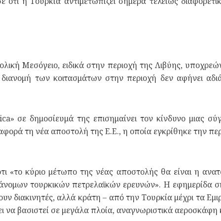
 ότι η Τουρκία αντιμετωπίζει σήμερα τελείως διαφορετι
τολική Μεσόγειο, ειδικά στην περιοχή της Λιβύης, υποχρ
 διανομή των κοιτασμάτων στην περιοχή δεν αφήνει αδιά
ica» σε δημοσίευμά της επισημαίνει τον κίνδυνο μιας σ
αφορά τη νέα αποστολή της Ε.Ε., η οποία εγκρίθηκε την π
τι «το κύριο μέτωπο της νέας αποστολής θα είναι η ανα
ράνομων τουρκικών πετρελαϊκών ερευνών». Η εφημερίδα ση
υν διακινητές, αλλά κράτη – από την Τουρκία μέχρι τα Εμιρ
 να βασιστεί σε μεγάλα πλοία, αναγνωριστικά αεροσκάφη 