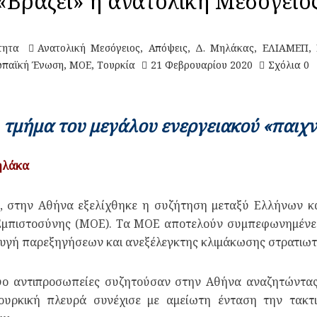
«Βράζει» η ανατολική Μεσόγειο
τητα
Ανατολική Μεσόγειος
,
Απόψεις
,
Δ. Μηλάκας
,
ΕΛΙΑΜΕΠ
,
ωπαϊκή Ένωση
,
ΜΟΕ
,
Τουρκία
21 Φεβρουαρίου 2020
Σχόλια 0
 τμήμα του μεγάλου ενεργειακού «παιχν
ηλάκα
», στην Αθήνα εξελίχθηκε η συζήτηση μεταξύ Ελλήνων κ
μπιστοσύνης (ΜΟΕ). Τα ΜΟΕ αποτελούν συμπεφωνημένες 
υγή παρεξηγήσεων και ανεξέλεγκτης κλιμάκωσης στρατιωτ
δύο αντιπροσωπείες συζητούσαν στην Αθήνα αναζητώντας 
ουρκική πλευρά συνέχισε με αμείωτη ένταση την τακτ