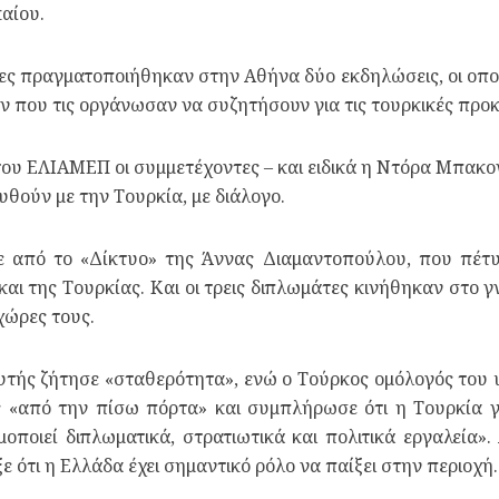
αίου.
ρες πραγματοποιήθηκαν στην Αθήνα δύο εκδηλώσεις, οι οπο
που τις οργάνωσαν να συζητήσουν για τις τουρκικές προκλ
του ΕΛΙΑΜΕΠ οι συμμετέχοντες – και ειδικά η Ντόρα Μπακο
θούν με την Τουρκία, με διάλογο.
από το «Δίκτυο» της Άννας Διαμαντοπούλου, που πέτυχε
ι της Τουρκίας. Και οι τρεις διπλωμάτες κινήθηκαν στο γ
χώρες τους.
ευτής ζήτησε «σταθερότητα», ενώ ο Τούρκος ομόλογός του 
ς «από την πίσω πόρτα» και συμπλήρωσε ότι η Τουρκία γι
οποιεί διπλωματικά, στρατιωτικά και πολιτικά εργαλεία»
ότι η Ελλάδα έχει σημαντικό ρόλο να παίξει στην περιοχή.