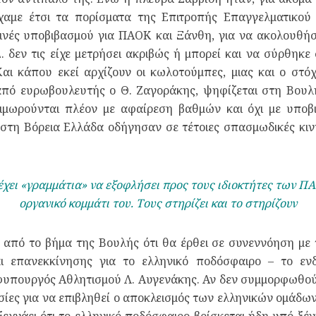
ίχαμε έτσι τα πορίσματα της Επιτροπής Επαγγελματικού
νές υποβιβασμού για ΠΑΟΚ και Ξάνθη, για να ακολουθήσου
. δεν τις είχε μετρήσει ακριβώς ή μπορεί και να σύρθηκε
αι κάπου εκεί αρχίζουν οι κωλοτούμπες, μιας και ο στό
πό ευρωβουλευτής ο Θ. Ζαγοράκης, ψηφίζεται στη Βουλή
τιμωρούνται πλέον με αφαίρεση βαθμών και όχι με υπο
 στη Βόρεια Ελλάδα οδήγησαν σε τέτοιες σπασμωδικές κι
έχει «γραμμάτια» να εξοφλήσει προς τους ιδιοκτήτες των Π
οργανικό κομμάτι του. Τους στηρίζει και το στηρίζουν
από το βήμα της Βουλής ότι θα έρθει σε συνεννόηση με 
 επανεκκίνησης για το ελληνικό ποδόσφαιρο – το ενδ
υφυπουργός Αθλητισμού Λ. Αυγενάκης. Αν δεν συμμορφωθού
ασίες για να επιβληθεί ο αποκλεισμός των ελληνικών ομάδω
ξεχνάει ότι το ελληνικό ποδόσφαιρο βρίσκεται ήδη υπό ξ