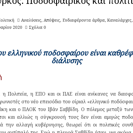
ρκος: Ποδοσφαιρικός και πολιτ
ολιτική
Αναλύσεις
,
Απόψεις
,
Ενδιαφέροντα άρθρα
,
Καναλάρχες
αρίου 2020
Σχόλια 0
ου ελληνικού ποδοσφαίρου είναι καθρέφ
διάλυσης
ή
 η Πολιτεία, η ΕΠΟ και οι ΠΑΕ είναι ανίκανες να διασ
νιστές στο νέο επεισόδιο του σίριαλ «ελληνικό ποδόσφα
άκη και ο ΠΑΟΚ του Ιβάν Σαββίδη. Ο πόλεμος μεταξύ των
Έτσι και αλλιώς η σύγκρουσή τους δεν είναι αμιγώς ποδ
ά την αλλαγή κυβέρνησης, θεωρεί ότι οι πολιτικές συνθ
ον αντίπαλό της. Ενώ η πλευρά Σαββίδη ήταν, για ακόμα 