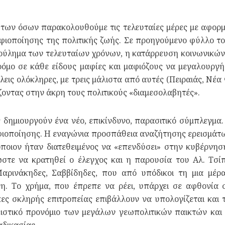
 των όσων παρακολουθούμε τις τελευταίες μέρες με αφορμή
φιοποίησης της πολιτικής ζωής. Σε προηγούμενο φύλλο του
επούλημα των τελευταίων χρόνων, η κατάρρευση κοινωνικ
δρόμο σε κάθε είδους μαφίες και μαφιόζους να μεγαλουργ
εις ολόκληρες, με τρεις μάλιστα από αυτές (Πειραιάς, Νέα 
οντας στην άκρη τους πολιτικούς «διαμεσολαβητές».
ς δημιουργούν ένα νέο, επικίνδυνο, παρασιτικό σύμπλεγμ
φιοποίησης. Η εναγώνια προσπάθεια αναζήτησης ερεισμάτω
οιον ήταν διατεθειμένος να «επενδύσει» στην κυβέρνηση
ώστε να κρατηθεί ο έλεγχος και η παρουσία του Αλ. Τσ
αρινάκηδες, Σαββίδηδες, που από υπόδικοι τη μια μέρα
η. Το χρήμα, που έπρεπε να ρέει, υπάρχει σε αφθονία σ
ες σκληρής επιτροπείας επιβάλλουν να υπολογίζεται και τ
ιστικό προνόμιο των μεγάλων γεωπολιτικών παικτών και 
αδικασίας.