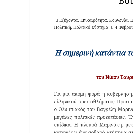
Βού
Εξέχοντα
,
Επικαιρότητα
,
Κοινωνία
,
Π
Πολιτική
,
Πολιτικό Σύστημα
4 Φεβρου
Η σημερινή κατάντια τ
του Νίκου Ταυρ
Για μια ακόμη φορά η κυβέρνηση,
ελληνικού πρωταθλήματος. Πρωταγω
o Ολυμπιακός του Βαγγέλη Μαριν
μεγάλες πολιτικές προεκτάσεις. 
επίδικα. Η πλευρά Μαρινάκη, μετ
καταφέρει ένα σοβαρό χτύπημα στ