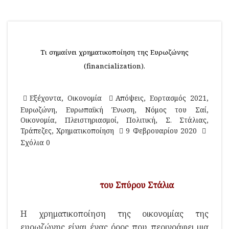
Τι σημαίνει χρηματικοποίηση της Ευρωζώνης
(financialization).
Εξέχοντα
,
Οικονομία
Απόψεις
,
Εορτασμός 2021
,
Ευρωζώνη
,
Ευρωπαϊκή Ένωση
,
Νόμος του Σαί
,
Οικονομία
,
Πλειστηριασμοί
,
Πολιτική
,
Σ. Στάλιας
,
Τράπεζες
,
Χρηματικοποίηση
9 Φεβρουαρίου 2020
Σχόλια 0
του Σπύρου Στάλια
H χρηματικοποίηση της οικονομίας της
ευρωζώνης είναι ένας όρος που περιγράφει μια