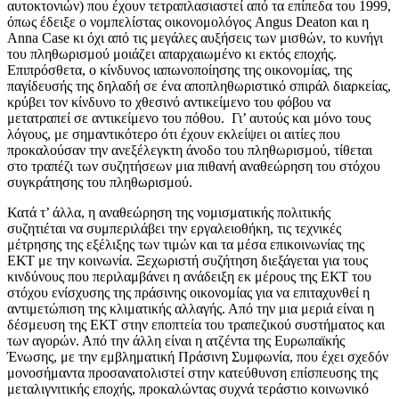
αυτοκτονιών) που έχουν τετραπλασιαστεί από τα επίπεδα του 1999,
όπως έδειξε ο νομπελίστας οικονομολόγος Angus Deaton και η
Anna Case κι όχι από τις μεγάλες αυξήσεις των μισθών, το κυνήγι
του πληθωρισμού μοιάζει απαρχαιωμένο κι εκτός εποχής.
Επιπρόσθετα, ο κίνδυνος ιαπωνοποίησης της οικονομίας, της
παγίδευσής της δηλαδή σε ένα αποπληθωριστικό σπιράλ διαρκείας,
κρύβει τον κίνδυνο το χθεσινό αντικείμενο του φόβου να
μετατραπεί σε αντικείμενο του πόθου. Γι’ αυτούς και μόνο τους
λόγους, με σημαντικότερο ότι έχουν εκλείψει οι αιτίες που
προκαλούσαν την ανεξέλεγκτη άνοδο του πληθωρισμού, τίθεται
στο τραπέζι των συζητήσεων μια πιθανή αναθεώρηση του στόχου
συγκράτησης του πληθωρισμού.
Κατά τ’ άλλα, η αναθεώρηση της νομισματικής πολιτικής
συζητιέται να συμπεριλάβει την εργαλειοθήκη, τις τεχνικές
μέτρησης της εξέλιξης των τιμών και τα μέσα επικοινωνίας της
ΕΚΤ με την κοινωνία. Ξεχωριστή συζήτηση διεξάγεται για τους
κινδύνους που περιλαμβάνει η ανάδειξη εκ μέρους της ΕΚΤ του
στόχου ενίσχυσης της πράσινης οικονομίας για να επιταχυνθεί η
αντιμετώπιση της κλιματικής αλλαγής. Από την μια μεριά είναι η
δέσμευση της ΕΚΤ στην εποπτεία του τραπεζικού συστήματος και
των αγορών. Από την άλλη είναι η ατζέντα της Ευρωπαϊκής
Ένωσης, με την εμβληματική Πράσινη Συμφωνία, που έχει σχεδόν
μονοσήμαντα προσανατολιστεί στην κατεύθυνση επίσπευσης της
μεταλιγνιτικής εποχής, προκαλώντας συχνά τεράστιο κοινωνικό