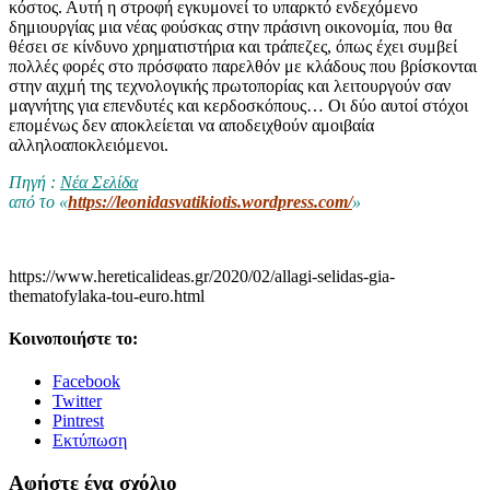
κόστος. Αυτή η στροφή εγκυμονεί το υπαρκτό ενδεχόμενο
δημιουργίας μια νέας φούσκας στην πράσινη οικονομία, που θα
θέσει σε κίνδυνο χρηματιστήρια και τράπεζες, όπως έχει συμβεί
πολλές φορές στο πρόσφατο παρελθόν με κλάδους που βρίσκονται
στην αιχμή της τεχνολογικής πρωτοπορίας και λειτουργούν σαν
μαγνήτης για επενδυτές και κερδοσκόπους… Οι δύο αυτοί στόχοι
επομένως δεν αποκλείεται να αποδειχθούν αμοιβαία
αλληλοαποκλειόμενοι.
Πηγή :
Νέα Σελίδα
από το «
https://leonidasvatikiotis.wordpress.com/
»
https://www.hereticalideas.gr/2020/02/allagi-selidas-gia-
thematofylaka-tou-euro.html
Κοινοποιήστε το:
Facebook
Twitter
Pintrest
Εκτύπωση
Αφήστε ένα σχόλιο