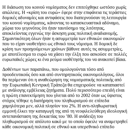
Η διάσωση του κοινού νομίσματος δεν επιτεύχθηκε ωστόσο χωρίς
απώλειες. Η «κρίση του ευρώ» έφερε στην επιφάνεια τις τεράστιες
δομικές αδυναμίες και αντιφάσεις που διαπερνούσαν τη λειτουργία
του κοινού νομίσματος, κάνοντας το κατασκευαστικά αδύναμο,
χώρια του γεγονότος ότι ήταν ταυτόσημο της λιτότητας,
αποκλείοντας εγγενώς την άσκηση μιας πολιτική αναδιανομής.
Σημαντικότερη όλων ήταν η ασυμμετρία των εθνικών οικονομιών
που το είχαν υιοθετήσει ως εθνικό τους νόμισμα. Η δομική δε
κρίση των προηγούμενων χρόνων βάθυνε αυτές τις ασυμμετρίες,
με αποτέλεσμα το ευρώ να χάσει την έλξη που ασκούσε σε πολλές
ευρωπαϊκές χώρες κι ένα ρεύμα υιοθέτησής του να ανακοπεί βίαια.
Δοθέντων των παραπάνω, που ομολογούνται τόσο από
προοδευτικούς όσο και από συντηρητικούς οικονομολόγους, όλοι
θα περίμεναν ότι η αναθεώρηση της νομισματικής πολιτικής από
την Ευρωπαϊκή Κεντρική Τράπεζα θα επιχειρούσε να καταπιαστεί
με ανάλογης εμβέλειας ζητήματα. Πολύ περισσότερο επειδή είναι
η πρώτη επανεκτίμηση που γίνεται από το 2002 όταν ως ύψιστος
στόχος τέθηκε η διατήρηση του πληθωρισμού σε επίπεδα
χαμηλότερα μεν, αλλά πλησίον του 2%. Η αντι-πληθωριστική
εμμονή έλκει την καταγωγή της από τη νεοφιλελεύθερη ιδεολογική
αντεπανάσταση της δεκαετίας του ’80. Η ανάδειξη του
πληθωρισμού σε απόλυτο κακό με το οποίο όφειλε να αναμετρηθεί
κάθε οικονομική πολιτική σε εθνικό και υπερεθνικό επίπεδο