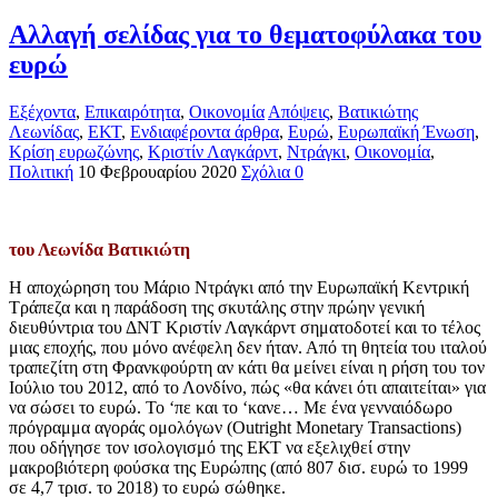
Αλλαγή σελίδας για το θεματοφύλακα του
ευρώ
Εξέχοντα
,
Επικαιρότητα
,
Οικονομία
Απόψεις
,
Βατικιώτης
Λεωνίδας
,
ΕΚΤ
,
Ενδιαφέροντα άρθρα
,
Ευρώ
,
Ευρωπαϊκή Ένωση
,
Κρίση ευρωζώνης
,
Κριστίν Λαγκάρντ
,
Ντράγκι
,
Οικονομία
,
Πολιτική
10 Φεβρουαρίου 2020
Σχόλια 0
του Λεωνίδα Βατικιώτη
Η αποχώρηση του Μάριο Ντράγκι από την Ευρωπαϊκή Κεντρική
Τράπεζα και η παράδοση της σκυτάλης στην πρώην γενική
διευθύντρια του ΔΝΤ Κριστίν Λαγκάρντ σηματοδοτεί και το τέλος
μιας εποχής, που μόνο ανέφελη δεν ήταν. Από τη θητεία του ιταλού
τραπεζίτη στη Φρανκφούρτη αν κάτι θα μείνει είναι η ρήση του τον
Ιούλιο του 2012, από το Λονδίνο, πώς «θα κάνει ότι απαιτείται» για
να σώσει το ευρώ. Το ‘πε και το ‘κανε… Με ένα γενναιόδωρο
πρόγραμμα αγοράς ομολόγων (Outright Monetary Transactions)
που οδήγησε τον ισολογισμό της ΕΚΤ να εξελιχθεί στην
μακροβιότερη φούσκα της Ευρώπης (από 807 δισ. ευρώ το 1999
σε 4,7 τρισ. το 2018) το ευρώ σώθηκε.