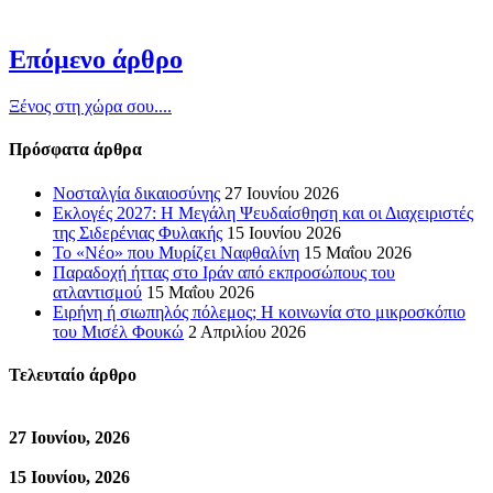
Επόμενο άρθρο
Ξένος στη χώρα σου....
Πρόσφατα άρθρα
Νοσταλγία δικαιοσύνης
27 Ιουνίου 2026
Εκλογές 2027: Η Μεγάλη Ψευδαίσθηση και οι Διαχειριστές
της Σιδερένιας Φυλακής
15 Ιουνίου 2026
Το «Νέο» που Μυρίζει Ναφθαλίνη
15 Μαΐου 2026
Παραδοχή ήττας στο Ιράν από εκπροσώπους του
ατλαντισμού
15 Μαΐου 2026
Ειρήνη ή σιωπηλός πόλεμος; Η κοινωνία στο μικροσκόπιο
του Μισέλ Φουκώ
2 Απριλίου 2026
Τελευταίο άρθρο
27 Ιουνίου, 2026
15 Ιουνίου, 2026