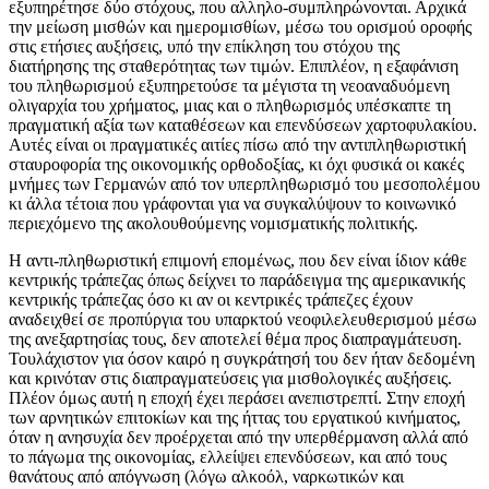
εξυπηρέτησε δύο στόχους, που αλληλο-συμπληρώνονται. Αρχικά
την μείωση μισθών και ημερομισθίων, μέσω του ορισμού οροφής
στις ετήσιες αυξήσεις, υπό την επίκληση του στόχου της
διατήρησης της σταθερότητας των τιμών. Επιπλέον, η εξαφάνιση
του πληθωρισμού εξυπηρετούσε τα μέγιστα τη νεοαναδυόμενη
ολιγαρχία του χρήματος, μιας και ο πληθωρισμός υπέσκαπτε τη
πραγματική αξία των καταθέσεων και επενδύσεων χαρτοφυλακίου.
Αυτές είναι οι πραγματικές αιτίες πίσω από την αντιπληθωριστική
σταυροφορία της οικονομικής ορθοδοξίας, κι όχι φυσικά οι κακές
μνήμες των Γερμανών από τον υπερπληθωρισμό του μεσοπολέμου
κι άλλα τέτοια που γράφονται για να συγκαλύψουν το κοινωνικό
περιεχόμενο της ακολουθούμενης νομισματικής πολιτικής.
Η αντι-πληθωριστική επιμονή επομένως, που δεν είναι ίδιον κάθε
κεντρικής τράπεζας όπως δείχνει το παράδειγμα της αμερικανικής
κεντρικής τράπεζας όσο κι αν οι κεντρικές τράπεζες έχουν
αναδειχθεί σε προπύργια του υπαρκτού νεοφιλελευθερισμού μέσω
της ανεξαρτησίας τους, δεν αποτελεί θέμα προς διαπραγμάτευση.
Τουλάχιστον για όσον καιρό η συγκράτησή του δεν ήταν δεδομένη
και κρινόταν στις διαπραγματεύσεις για μισθολογικές αυξήσεις.
Πλέον όμως αυτή η εποχή έχει περάσει ανεπιστρεπτί. Στην εποχή
των αρνητικών επιτοκίων και της ήττας του εργατικού κινήματος,
όταν η ανησυχία δεν προέρχεται από την υπερθέρμανση αλλά από
το πάγωμα της οικονομίας, ελλείψει επενδύσεων, και από τους
θανάτους από απόγνωση (λόγω αλκοόλ, ναρκωτικών και