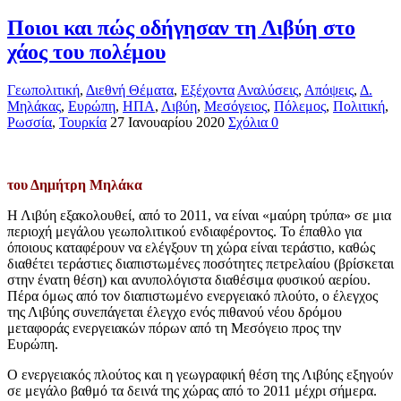
Ποιοι και πώς οδήγησαν τη Λιβύη στο
χάος του πολέμου
Γεωπολιτική
,
Διεθνή Θέματα
,
Εξέχοντα
Αναλύσεις
,
Απόψεις
,
Δ.
Μηλάκας
,
Ευρώπη
,
ΗΠΑ
,
Λιβύη
,
Μεσόγειος
,
Πόλεμος
,
Πολιτική
,
Ρωσσία
,
Τουρκία
27 Ιανουαρίου 2020
Σχόλια 0
του Δημήτρη Μηλάκα
Η Λιβύη εξακολουθεί, από το 2011, να είναι «μαύρη τρύπα» σε μια
περιοχή μεγάλου γεωπολιτικού ενδιαφέροντος. Το έπαθλο για
όποιους καταφέρουν να ελέγξουν τη χώρα είναι τεράστιο, καθώς
διαθέτει τεράστιες διαπιστωμένες ποσότητες πετρελαίου (βρίσκεται
στην ένατη θέση) και ανυπολόγιστα διαθέσιμα φυσικού αερίου.
Πέρα όμως από τον διαπιστωμένο ενεργειακό πλούτο, ο έλεγχος
της Λιβύης συνεπάγεται έλεγχο ενός πιθανού νέου δρόμου
μεταφοράς ενεργειακών πόρων από τη Μεσόγειο προς την
Ευρώπη.
Ο ενεργειακός πλούτος και η γεωγραφική θέση της Λιβύης εξηγούν
σε μεγάλο βαθμό τα δεινά της χώρας από το 2011 μέχρι σήμερα.