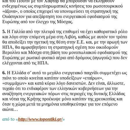
και του Πούτιν με τον Χαφτάρ θα μπορούσαν να εκληφθούν
ενδεχομένως ως συμπληρωματικές κινήσεις του ρωσοτουρκικού
«άξονα», ο οποίος επιχειρεί να υπονομεύσει τη στρατηγική της
Ουάσιγκτον για απεξάρτηση του ενεργειακού εφοδιασμού της
Ευρώπης από τον έλεγχο της Μόσχας.
5.
Η Γαλλία από την πλευρά της επιθυμεί να έχει καθοριστικό ρόλο
και λόγο στην επόμενη μέρα στη Λιβύη, καθώς με αυτόν τον τρόπο
θα αποδείξει την ηγετική της θέση στην Ε.Ε. και, με την αρωγή των
ΗΠΑ, θα αμφισβητήσει τη στρατηγική σχέση που οικοδομούν
Βερολίνο και Μόσχα στη βάση του μονοπωλιακού εφοδιασμού της
Ευρώπης με ρωσικό φυσικό αέριο από δρόμους (αγωγούς) που δεν
ελέγχονται από τις ΗΠΑ.
6.
Η Ελλάδα σ’ αυτό το μεγάλο ενεργειακό παιχνίδι συμμετέχει ως
πιόνι το οποίο κινείται κατόπιν υποδείξεων «εταίρων»,
«συμμάχων» και κατά κύριο λόγο δανειστών. Δεν είναι, άλλωστε,
τυχαίο ότι το ενδιαφέρον των ελληνικών κυβερνήσεων για την
αναζήτηση ενεργειακών πόρων στις περιοχές της δυτικής Ελλάδας
και νότια της Κρήτης προέκυψε μόνο κατόπιν της χρεοκοπίας και
όταν η χώρα μετά τα μνημόνια υποθηκεύτηκε για τον επόμενο
αιώνα…
από το «
http://www.topontiki.gr/
»