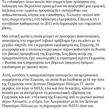
Το ενδιαφέρον όλων αυτών που συμμετείχαν πρόσφατα στη
διάσκεψη του Βερολίνου προκειμένου να αναζητηθεί μια ειρηνική
διέξοδος στον εμφύλιο προφανώς δεν εκδηλώθηκε για
ανθρωπιστικούς λόγους και ευαισθησίες. Άλλωστε πολλοί από
τους συμμετέχοντες στη διάσκεψη (Αμερικανοί, Γάλλοι κ.λπ.)
συνέβαλαν καθοριστικά το 2011 στη δημιουργία του σημερινού
χάους.
Μια οπτική γωνία η οποία μπορεί να προσφέρει ικανοποιητικές
απαντήσεις στο σημερινό λιβυκό πρόβλημα έχει να κάνει με το
μεγάλο παιχνίδι του ενεργειακού εφοδιασμού της Ευρώπης. Η
γεωγραφία και ο πλούτος ενεργειακών πόρων καθιστούν τη Ρωσία
τον βασικό προμηθευτή της Ευρώπης. Στη βάση αυτής της
πραγματικότητας έχει οικοδομηθεί η στρατηγική σχέση Γερμανίας
– Ρωσίας και η δημιουργία των βόρειων (αγωγών) δρόμων
εφοδιασμού με φυσικό αέριο.
Αυτή, ωστόσο, η πραγματικότητα υπονομεύει τα αμερικανικά
συμφέροντα στην Ευρώπη, τα οποία θεμελιώθηκαν μετά την ήττα
της Γερμανίας στον Δεύτερο Παγκόσμιο Πόλεμο. Γι’ αυτόν
ακριβώς τον λόγο οι ΗΠΑ, εδώ και δύο δεκαετίες, κάνουν κάθε τι
δυνατό για να αποτρέψουν τη μονοπωλιακή εξάρτηση της
Γερμανίας και κατ’ επέκταση της Ευρώπης από το ρωσικό φυσικό
αέριο. Άλλωστε, ο στόχος των Αμερικανών μετά τον Δεύτερο
Παγκόσμιο Πόλεμο με τη δημιουργία του ΝΑΤΟ ήταν και