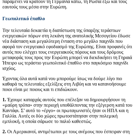
παραμένει να κρατούν τη Γερμανία κάτω, τη Ρωσία έξω και τους
εαυτούς τους μέσα στην Ευρώπη.
Γεωπολιτικό έπαθλο
Την τελευταία δεκαετία η διαπίστωση της ύπαρξης τεράστιων
ενεργειακών πόρων στη λεκάνη της ανατολικής Μεσογείου έδωσε
νέα διάσταση και μεγαλύτερη ένταση στο μεγάλο παιχνίδι που
αφορά τον ενεργειακό εφοδιασμό της Ευρώπης. Είναι προφανές ότι
αυτός που ελέγχει τους ενεργειακούς πόρους και τους δρόμους
μεταφοράς τους προς την Ευρώπη μπορεί να διεκδικήσει τη Γηραιά
Ήπειρο ως τεράστιο γεωπολιτικό έπαθλο στο παγκόσμιο παιχνίδι
ισχύος.
Έχοντας όλα αυτά κατά νου μπορούμε ίσως να δούμε λίγο πιο
καθαρά τις τελευταίες εξελίξεις στη Λιβύη και να κατανοήσουμε
ποιοι είναι με ποιους και τι επιδιώκουν.
1.
Έχουμε καταρχάς αυτούς που επέλεξαν να δημιουργήσουν τη
«μαύρη τρύπα» στην περιοχή υποθάλποντας την εξέγερση κατά του
Καντάφι. Σ’ αυτό το «έργο» οι πρωταγωνιστές ήταν οι ΗΠΑ και η
Γαλλία. Αυτές οι δύο χώρες πρωτοστάτησαν στην πολεμική
εμπλοκή, η οποία σάρωσε το παλιό καθεστώς.
2.
Οι Αμερικανοί, αντιμέτωποι με τους ανέμους που έσπειραν στη