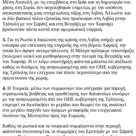
Μέση Ανατολή, με τις επεμβάσεις στο Ιράκ και τη δημιουργία του
χάους στη Συρία, δεν ασχολήθηκαν επιμελώς με την υπόθεση
αποκατάστασης μιας στοιχειώδους τάξης στη Λιβύη. Άλλωστε και
οι δύο βασικοί πόλοι εξουσίας που προέκυψαν στη Λιβύη (στην
Τρίπολη με τον Σαράτζ και στη Βεγγάζη με τον Χαφτάρ)
βρίσκονταν πάντα κοντά στην αμερικανική επιρροή.
3.
Για τη Ρωσία η διαιώνιση της κρίσης στη Λιβύη υπήρξε μια
ευκαιρία για επέκταση της επιρροής της στη βόρειο Αφρική, την
οποία δεν άφησε ανεκμετάλλευτη. Η Μόσχα πρόσφερε υποστήριξη
(πολεμικό υλικό και μισθοφόρους) στην πλευρά της Βεγγάζης και
του Χαφτάρ. Η εν λόγω υποστήριξη φαίνεται μάλιστα ότι απέδωσε
καθώς οι δυνάμεις της αναγνωρισμένης από τον ΟΗΕ κυβέρνησης
της Τρίπολης δεν ελέγχουν πια τίποτε περισσότερο από την
πρωτεύουσα της χώρας.
4.
Η Τουρκία, μέσω των συμφωνιών που υπέγραψε για παροχή
στρατιωτικής βοήθειας και οριοθέτησης των θαλασσίων συνόρων
με την αναγνωρισμένη από τον ΟΗΕ κυβέρνηση της Τρίπολης,
επιχειρεί να διεκδικήσει το μερίδιο που θεωρεί ότι της αναλογεί
στο μεγάλο παιχνίδι των δρόμων μεταφοράς του ενεργειακού
πλούτου της Μεσογείου προς την Ευρώπη.
Καθώς τα ρωσικά και τα τουρκικά συμφέροντα στην περιοχή
φαίνονται συντονισμένα, οι συμμαχίες του Ερντογάν με τον Σάρατζ