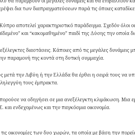
λύ θα παρέμβουν οι μεγάλες δυνάμεις και θα επιβάλλουν κ
τρέψει δια των διαπραγματεύσεων παρά τις όποιες καταδίκε
ύπρο αποτελεί χαρακτηριστικό παράδειγμα. Σχεδόν όλοι οι 
αϊδεμένο” και “κακομαθημένο” παιδί της Δύσης την οποία δι
νεξέλεγκτες διαστάσεις. Κάποιες από τις μεγάλες δυνάμεις
την παραμονή της κοντά στη δυτική συμμαχία.
ς μετά την Λιβύη ή την Ελλάδα θα έρθει η σειρά τους να 
λληλεγγύη τους έμπρακτα.
πορούσε να οδηγήσει σε μια ανεξέλεγκτη κλιμάκωση. Μια ε
.Ε. και ενδεχομένως και την παγκόσμια οικονομία.
 τις οικονομίες των δυο χωρών, τα οποία με βάση την πορε