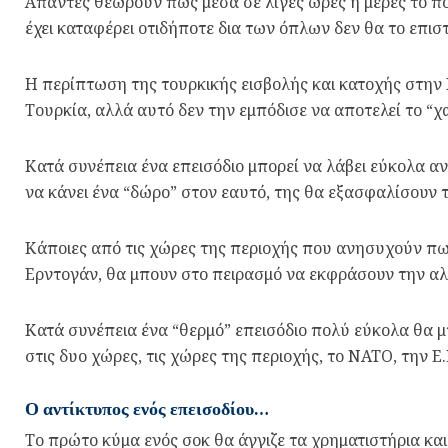
Άπαντες θεωρούν πως μέσα σε λίγες ώρες ή μέρες το πο
έχει καταφέρει οτιδήποτε δια των όπλων δεν θα το επισ
Η περίπτωση της τουρκικής εισβολής και κατοχής στην Κ
Τουρκία, αλλά αυτό δεν την εμπόδισε να αποτελεί το “χ
Κατά συνέπεια ένα επεισόδιο μπορεί να λάβει εύκολα α
να κάνει ένα “δώρο” στον εαυτό, της θα εξασφαλίσουν 
Κάποιες από τις χώρες της περιοχής που ανησυχούν πω
Ερντογάν, θα μπουν στο πειρασμό να εκφράσουν την α
Κατά συνέπεια ένα “θερμό” επεισόδιο πολύ εύκολα θα μ
στις δυο χώρες, τις χώρες της περιοχής, το ΝΑΤΟ, την Ε
Ο αντίκτυπος ενός επεισοδίου…
Το πρώτο κύμα ενός σοκ θα άγγιζε τα χρηματιστήρια και