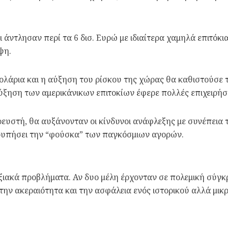
αι άντλησαν περί τα 6 δισ. Ευρώ με ιδιαίτερα χαμηλά επιτόκ
ψη.
 δολάρια και η αύξηση του ρίσκου της χώρας θα καθιστούσε 
αύξηση των αμερικάνικων επιτοκίων έφερε πολλές επιχειρήσε
ευστή, θα αυξάνονταν οι κίνδυνοι ανάφλεξης με συνέπεια τ
τρυπήσει την “φούσκα” των παγκόσμιων αγορών.
ρξιακά προβλήματα. Αν δυο μέλη έρχονταν σε πολεμική σύγ
την ακεραιότητα και την ασφάλεια ενός ιστορικού αλλά μι