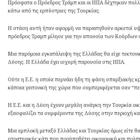
Πρόσφατα ο Πρόεδρος Τράμπ και οι ΗΠΑ δέχτηκαν πολλές
κάτω από τις ερπύστριες της Τουρκίας.
Η στάση αυτή ήταν αφορμή να παραιτηθούν αρκετοί υψη
πρόεδρος Τραμπ μίλησε για την απουσία των Κούρδων
Μια παρόμοια εγκατάλειψη της Ελλάδας θα είχε τεκτον
Δύσης. Η Ελλάδα έχει ισχυρή παρουσία στις ΗΠΑ.
Ούτε η Ε.Ε. η οποία περνάει ήδη τη φάση υπαρξιακής κ
κάποια γειτονική της χώρα που συμπεριφέρεται σαν “πει
Η Ε.Ε. και η Δύση έχουν μεγάλη ανάγκη την Τουρκία οικ
εξασφαλίζει τα συμφέροντα της Δύσης στην περιοχή κα
Μια εμπλοκή μεταξύ Ελλάδας και Τουρκίας όμως είτε θα
στρατηγικής κάτι που προϋποθέτει οικονομική και πολιτ