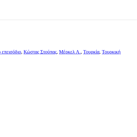
 επεισόδιο
,
Κώστας Στούπας
,
Μέρκελ Α.
,
Τουρκία
,
Τουρκική