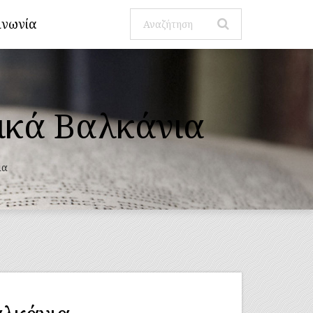
ινωνία
ικά Βαλκάνια
ια