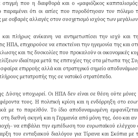
 στιγμή που η διαφθορά και ο «μαφιόζικος καπιταλισμός
ο παραμένει ότι οι αιτίες που πυροδότησαν τον πόλεμο 
ς με σοβαρές αλλαγές στον συσχετισμό ισχύος των μεγάλω
και πλήρως ανίκανη να αντιμετωπίσει την ισχύ και τ
ις ΗΠΑ, επιχειρούσε να επεκτείνει την ηγεμονία της και σ
κλωσης και τις δυσκολίες που προκαλούν οι οικονομικές κυρ
ίξεων ιδιαίτερα μετά τις επιτυχίες της στα μέτωπα της Συ
ς σφαίρα επιρροής αλλά και στρατηγικό σημείο αποδυνάμω
πλήρους μετατροπής της σε νατοϊκό στρατόπεδο.
ης Δύσης υποχωρεί. Οι ΗΠΑ δεν είναι σε θέση ούτε μόνες
ροντα τους. Η πολιτική κρίση και η ενδόρρηξη στο εσωτε
ικά με το παρελθόν. Το ίδιο αποδυναμωμένη εμφανίζετα
στη διεθνή σκηνή και η Γερμανία από μόνη της, όσο και αν 
ριοχή– να επιβάλει την εμπέδωση του ευρωπαϊκού ελέγχο
αρξη του ενταξιακού διαλόγου για Τίρανα και Σκόπια με τ