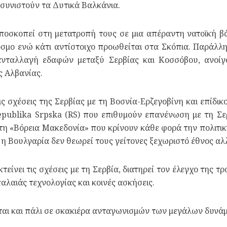
 συνιστούν τα Δυτικά Βαλκάνια.
ποσκοπεί στη μετατροπή τους σε μια απέραντη νατοϊκή β
όσμο ενώ κάτι αντίστοιχο προωθείται στα Σκόπια. Παράλλη
 ανταλλαγή εδαφών μεταξύ Σερβίας και Κοσσόβου, ανοί
ς Αλβανίας.
τις σχέσεις της Σερβίας με τη Βοσνία-Ερζεγοβίνη και επίδ
epublika Srpska (RS) που επιθυμούν επανένωση με τη Σερ
τη «Βόρεια Μακεδονία» που κρίνουν κάθε φορά την πολιτι
 η Βουλγαρία δεν θεωρεί τους γείτονες ξεχωριστό έθνος α
τείνει τις σχέσεις με τη Σερβία, διατηρεί τον έλεγχο της τ
αλαιάς τεχνολογίας και κοινές ασκήσεις.
ται και πάλι σε σκακιέρα ανταγωνισμών των μεγάλων δυνά