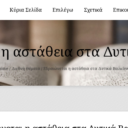
Κύρια Σελίδα
Επιλέγω
Σχετικά
Επικο
 η αστάθεια στα Δυτ
ome
/
Διεθνή Θέματα
/
Εδραιώνεται η αστάθεια στα Δυτικά Βαλκάν