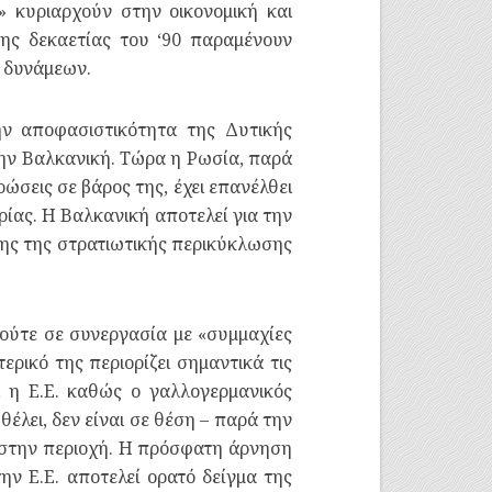
» κυριαρχούν στην οικονομική και
της δεκαετίας του ‘90 παραμένουν
ν δυνάμεων.
ην αποφασιστικότητα της Δυτικής
την Βαλκανική. Τώρα η Ρωσία, παρά
ώσεις σε βάρος της, έχει επανέλθει
ρίας. Η Βαλκανική αποτελεί για την
σης της στρατιωτικής περικύκλωσης
 ούτε σε συνεργασία με «συμμαχίες
ρικό της περιορίζει σημαντικά τις
ι η Ε.Ε. καθώς ο γαλλογερμανικός
θέλει, δεν είναι σε θέση – παρά την
υ στην περιοχή. Η πρόσφατη άρνηση
ην Ε.Ε. αποτελεί ορατό δείγμα της