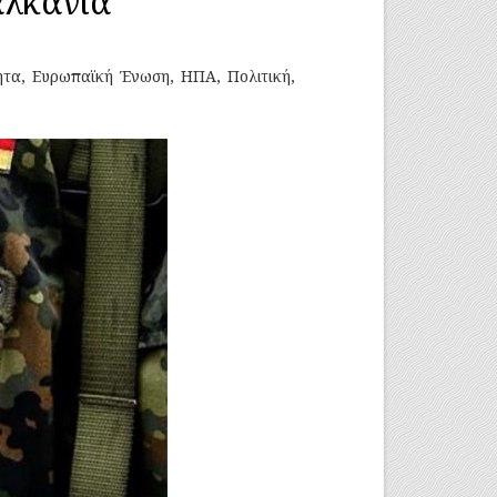
αλκάνια
ητα
,
Ευρωπαϊκή Ένωση
,
ΗΠΑ
,
Πολιτική
,