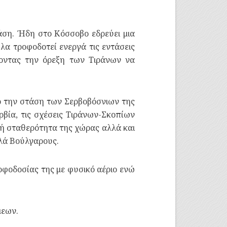
άση. Ήδη στο Κόσσοβο εδρεύει μια
λα τροφοδοτεί ενεργά τις εντάσεις
γοντας την όρεξη των Τιράνων να
ικο την στάση των Σερβοβόσνιων της
βία, τις σχέσεις Τιράνων-Σκοπίων
κή σταθερότητα της χώρας αλλά και
λλά Βούλγαρους.
ροφοδοσίας της με φυσικό αέριο ενώ
μεων.