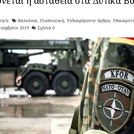
νεται η αστάθεια στα Δυτικά Β
τητα
Βαλκάνια
,
Γεωπολιτική
,
Ενδιαφέροντα άρθρα
,
Επικαιρότ
Νοεμβρίου 2019
Σχόλια 0