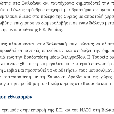
ρώπης στα Βαλκάνια και ταυτόχρονα σηματοδοτεί την 
ότι ο Γάλλος πρόεδρος επιχειρεί μια δραστήρια ενεργοποί
εμπλακεί άμεσα στο πόλεμο της Συρίας με αποστολή χερσ
ιβύης, επιχείρησε να διαμεσολαβήσει σε έναν διάλογο μετ
 της αντιπαράθεσης Ε.Ε.-Ρωσίας.
μεις πλασάρονται στην Βαλκανική επιχειρώντας να αξιοπ
προωθεί σημαντικές επενδύσεις και σχεδιάζει την δημιο
αιά έως την Βουδαπέστη μέσω Βελιγραδίου. Η Τουρκία οικ
χει αναδειχθεί σε τρίτο μεγαλύτερο εξωτερικό επενδυτή σ
ε τη Σερβία και προσπαθεί να «υιοθετήσει» τους μουσουλμα
ε αντιπαράθεση με τη Σαουδική Αραβία και τις χώρε
ιά για την προώθηση του Ισλάμ κυρίως στο Κόσσοβο και τη 
ιση εθνικισμών
 τριγμούς στην επιρροή της Ε.Ε. και του ΝΑΤΟ στη Βαλκα