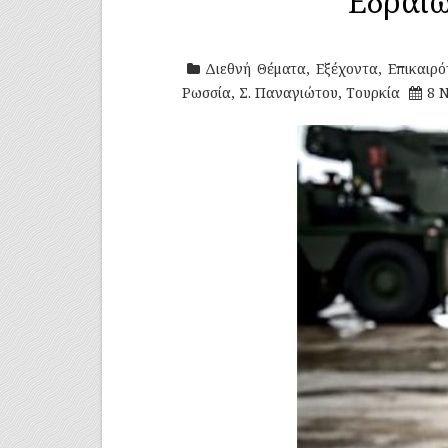
Εδραιώ
Διεθνή Θέματα
,
Εξέχοντα
,
Επικαιρό
Ρωσσία
,
Σ. Παναγιώτου
,
Τουρκία
8 