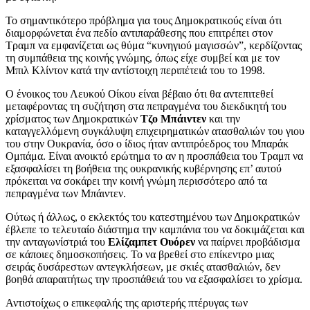
Το σημαντικότερο πρόβλημα για τους Δημοκρατικούς είναι ότι
διαμορφώνεται ένα πεδίο αντιπαράθεσης που επιτρέπει στον
Τραμπ να εμφανίζεται ως θύμα “κυνηγιού μαγισσών”, κερδίζοντας
τη συμπάθεια της κοινής γνώμης, όπως είχε συμβεί και με τον
Μπιλ Κλίντον κατά την αντίστοιχη περιπέτειά του το 1998.
Ο ένοικος του Λευκού Οίκου είναι βέβαιο ότι θα αντεπιτεθεί
μεταφέροντας τη συζήτηση στα πεπραγμένα του διεκδικητή του
χρίσματος των Δημοκρατικών
Τζο Μπάιντεν
και την
καταγγελλόμενη συγκάλυψη επιχειρηματικών ατασθαλιών του γιου
του στην Ουκρανία, όσο ο ίδιος ήταν αντιπρόεδρος του Μπαράκ
Ομπάμα. Eίναι ανοικτό ερώτημα το αν η προσπάθεια του Τραμπ να
εξασφαλίσει τη βοήθεια της ουκρανικής κυβέρνησης επ’ αυτού
πρόκειται να σοκάρει την κοινή γνώμη περισσότερο από τα
πεπραγμένα των Μπάιντεν.
Ούτως ή άλλως, ο εκλεκτός του κατεστημένου των Δημοκρατικών
έβλεπε το τελευταίο διάστημα την καμπάνια του να δοκιμάζεται και
την ανταγωνίστριά του
Ελίζαμπετ Ουόρεν
να παίρνει προβάδισμα
σε κάποιες δημοσκοπήσεις. Το να βρεθεί στο επίκεντρο μιας
σειράς δυσάρεστων αντεγκλήσεων, με σκιές ατασθαλιών, δεν
βοηθά απαραιτήτως την προσπάθειά του να εξασφαλίσει το χρίσμα.
Αντιστοίχως ο επικεφαλής της αριστερής πτέρυγας των