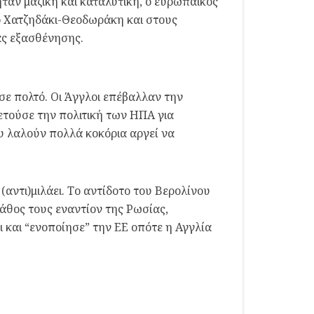
ήταν μαζική και καταλυτική, ο ευρωπαϊκός
ο Χατζηδάκι-Θεοδωράκη και στους
ας εξασθένησης.
σε πολτό. Οι Άγγλοι επέβαλλαν την
τούσε την πολιτική των ΗΠΑ για
ου λαλούν πολλά κοκόρια αργεί να
(αντι)μιλάει. Το αντίδοτο του Βερολίνου
άθος τους εναντίον της Ρωσίας,
 και “ενοποίησε” την ΕΕ οπότε η Αγγλία