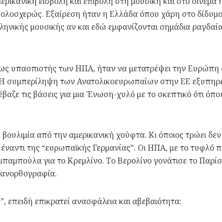
ρικανική εισβολή και επιβολή στη μουσική και στο σινεμά 
 ολοσχερώς. Εξαίρεση ήταν η Ελλάδα όπου χάρη στο δίδυμ
λληνικής μουσικής αν και εδώ εμφανίζονται σημάδια ραγδαί
, ως υπασπιστής των ΗΠΑ, ήταν να μετατρέψει την Ευρώπη 
. Η συμπερίληψη των Ανατολικοευρωπαίων στην ΕΕ εξυπηρε
αζε τις βάσεις για μια Ένωση-χυλό με το σκεπτικό ότι όπ
βουλιμία από την αμερικανική χούφτα. Κι όποιος τρώει δεν 
έναντι της “ευρωπαϊκής Γερμανίας”. Οι ΗΠΑ, με το τυφλό π
παμπούλα για το Κρεμλίνο. Το Βερολίνο γονάτισε το Παρίσι
 ανορθογραφία.
”, επειδή επικρατεί ανασφάλεια και αβεβαιότητα: