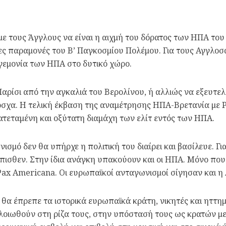
 με τους Άγγλους να είναι η αιχμή του δόρατος των ΗΠΑ το
ίες παραμονές του Β’ Παγκοσμίου Πολέμου. Για τους Αγγλο
γεμονία των ΗΠΑ στο δυτικό χώρο.
αρίσι από την αγκαλιά του Βερολίνου, ή αλλιώς να εξευτελι
σχα. Η τελική έκβαση της αναμέτρησης ΗΠΑ-Βρετανία με Ρω
ατεταμένη και οξύτατη διαμάχη των ελίτ εντός των ΗΠΑ.
μό δεν θα υπήρχε η πολιτική του διαίρει και βασίλευε. Για
ισθεν. Στην ίδια ανάγκη υπακούουν και οι ΗΠΑ. Μόνο που α
Pax Americana. Οι ευρωπαϊκοί ανταγωνισμοί σίγησαν και η 
α έπρεπε τα ιστορικά ευρωπαϊκά κράτη, νικητές και ηττημ
λλοιωθούν στη ρίζα τους, στην υπόστασή τους ως κρατών με