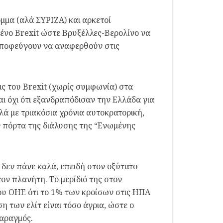
όμμα (αλά ΣΥΡΙΖΑ) και αρκετοί
ένο Brexit ώστε Βρυξέλλες-Βερολίνο να
αποφεύγουν να αναφερθούν στις
ις του Brexit (χωρίς συμφωνία) στα
ι όχι ότι εξανδραπόδισαν την Ελλάδα για
λά με τριακόσια χρόνια αυτοκρατορική,
ν πόρτα της διάλυσης της “Ενωμένης
 δεν πάνε καλά, επειδή στον οξύτατο
ον πλανήτη. Το μερίδιό της στον
ου ΟΗΕ ότι το 1% των κροίσων στις ΗΠΑ
των ελίτ είναι τόσο άγρια, ώστε ο
αραγμός.