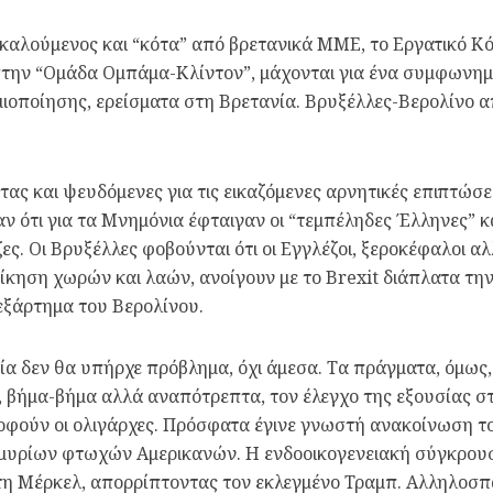
ποκαλούμενος και “κότα” από βρετανικά ΜΜΕ, το Εργατικό Κ
στην “Ομάδα Ομπάμα-Κλίντον”, μάχονται για ένα συμφωνημ
ιοποίησης, ερείσματα στη Βρετανία. Βρυξέλλες-Βερολίνο 
τας και ψευδόμενες για τις εικαζόμενες αρνητικές επιπτώσε
 ότι για τα Μνημόνια έφταιγαν οι “τεμπέληδες Έλληνες” κα
ς. Οι Βρυξέλλες φοβούνται ότι οι Εγγλέζοι, ξεροκέφαλοι αλ
ίκηση χωρών και λαών, ανοίγουν με το Brexit διάπλατα τη
εξάρτημα του Βερολίνου.
ία δεν θα υπήρχε πρόβλημα, όχι άμεσα. Τα πράγματα, όμως,
 βήμα-βήμα αλλά αναπότρεπτα, τον έλεγχο της εξουσίας στ
ροφούν οι ολιγάρχες. Πρόσφατα έγινε γνωστή ανακοίνωση τ
μυρίων φτωχών Αμερικανών. Η ενδοοικογενειακή σύγκρουση 
η Μέρκελ, απορρίπτοντας τον εκλεγμένο Τραμπ. Αλληλοσπ