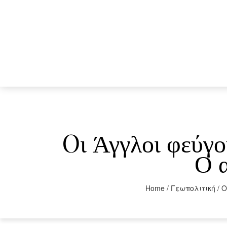
Oι Άγγλοι φεύγου
Ο 
Home
/
Γεωπολιτική
/
O