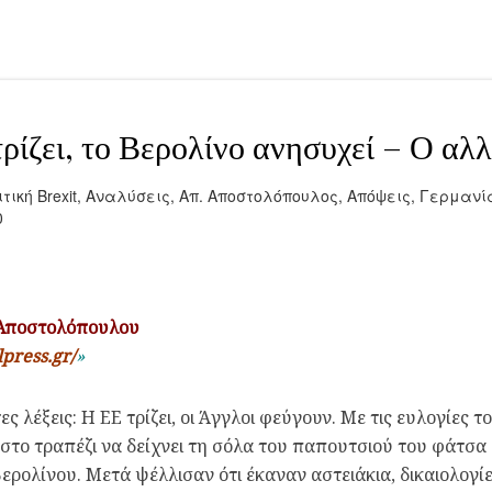
τρίζει, το Βερολίνο ανησυχεί – Ο α
ιτική
Brexit
,
Αναλύσεις
,
Απ. Αποστολόπουλος
,
Απόψεις
,
Γερμανί
0
 Αποστολόπουλου
lpress.gr/
»
ες λέξεις: Η ΕΕ τρίζει, οι Άγγλοι φεύγουν. Με τις ευλογίες
ι στο τραπέζι να δείχνει τη σόλα του παπουτσιού του φάτ
Βερολίνου. Μετά ψέλλισαν ότι έκαναν αστειάκια, δικαιολογ