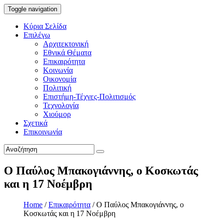
Toggle navigation
Κύρια Σελίδα
Επιλέγω
Αρχιτεκτονική
Εθνικά Θέματα
Επικαιρότητα
Κοινωνία
Οικονομία
Πολιτική
Επιστήμη-Τέχνες-Πολιτισμός
Τεχνολογία
Χιούμορ
Σχετικά
Επικοινωνία
Ο Παύλος Μπακογιάννης, ο Κοσκωτάς
και η 17 Νοέμβρη
Home
/
Επικαιρότητα
/
Ο Παύλος Μπακογιάννης, ο
Κοσκωτάς και η 17 Νοέμβρη