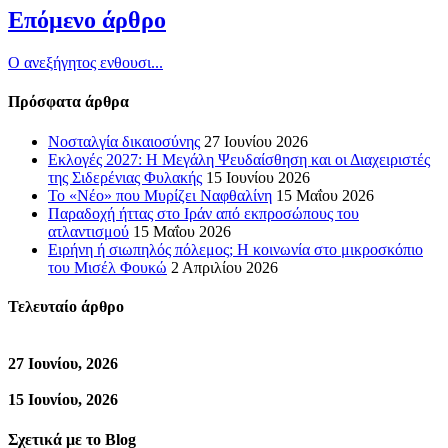
Επόμενο άρθρο
Ο ανεξήγητος ενθουσι...
Πρόσφατα άρθρα
Νοσταλγία δικαιοσύνης
27 Ιουνίου 2026
Εκλογές 2027: Η Μεγάλη Ψευδαίσθηση και οι Διαχειριστές
της Σιδερένιας Φυλακής
15 Ιουνίου 2026
Το «Νέο» που Μυρίζει Ναφθαλίνη
15 Μαΐου 2026
Παραδοχή ήττας στο Ιράν από εκπροσώπους του
ατλαντισμού
15 Μαΐου 2026
Ειρήνη ή σιωπηλός πόλεμος; Η κοινωνία στο μικροσκόπιο
του Μισέλ Φουκώ
2 Απριλίου 2026
Τελευταίο άρθρο
27 Ιουνίου, 2026
15 Ιουνίου, 2026
Σχετικά με το Blog