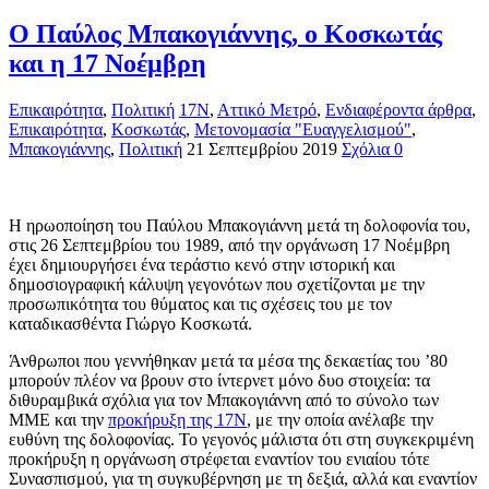
Ο Παύλος Μπακογιάννης, ο Κοσκωτάς
και η 17 Νοέμβρη
Επικαιρότητα
,
Πολιτική
17Ν
,
Αττικό Μετρό
,
Ενδιαφέροντα άρθρα
,
Επικαιρότητα
,
Κοσκωτάς
,
Μετονομασία "Ευαγγελισμού"
,
Μπακογιάννης
,
Πολιτική
21 Σεπτεμβρίου 2019
Σχόλια 0
Η ηρωοποίηση του Παύλου Μπακογιάννη μετά τη δολοφονία του,
στις 26 Σεπτεμβρίου του 1989, από την οργάνωση 17 Νοέμβρη
έχει δημιουργήσει ένα τεράστιο κενό στην ιστορική και
δημοσιογραφική κάλυψη γεγονότων που σχετίζονται με την
προσωπικότητα του θύματος και τις σχέσεις του με τον
καταδικασθέντα Γιώργο Κοσκωτά.
Άνθρωποι που γεννήθηκαν μετά τα μέσα της δεκαετίας του ’80
μπορούν πλέον να βρουν στο ίντερνετ μόνο δυο στοιχεία: τα
διθυραμβικά σχόλια για τον Μπακογιάννη από το σύνολο των
ΜΜΕ και την
προκήρυξη της 17Ν
, με την οποία ανέλαβε την
ευθύνη της δολοφονίας. Το γεγονός μάλιστα ότι στη συγκεκριμένη
προκήρυξη η οργάνωση στρέφεται εναντίον του ενιαίου τότε
Συνασπισμού, για τη συγκυβέρνηση με τη δεξιά, αλλά και εναντίον