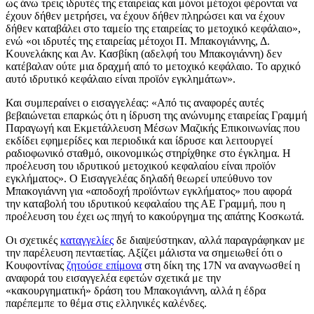
ως άνω τρεις ιδρυτές της εταιρείας και μόνοι μέτοχοι φέρονται να
έχουν δήθεν μετρήσει, να έχουν δήθεν πληρώσει και να έχουν
δήθεν καταβάλει στο ταμείο της εταιρείας το μετοχικό κεφάλαιο»,
ενώ «οι ιδρυτές της εταιρείας μέτοχοι Π. Μπακογιάννης, Δ.
Κουνελάκης και Αν. Κασβίκη (αδελφή του Μπακογιάννη) δεν
κατέβαλαν ούτε μια δραχμή από το μετοχικό κεφάλαιο. Το αρχικό
αυτό ιδρυτικό κεφάλαιο είναι προϊόν εγκλημάτων».
Και συμπεραίνει ο εισαγγελέας: «Από τις αναφορές αυτές
βεβαιώνεται επαρκώς ότι η ίδρυση της ανώνυμης εταιρείας Γραμμή
Παραγωγή και Εκμετάλλευση Μέσων Μαζικής Επικοινωνίας που
εκδίδει εφημερίδες και περιοδικά και ίδρυσε και λειτουργεί
ραδιοφωνικό σταθμό, οικονομικώς στηρίχθηκε στο έγκλημα. Η
προέλευση του ιδρυτικού μετοχικού κεφαλαίου είναι προϊόν
εγκλήματος». Ο Εισαγγελέας δηλαδή θεωρεί υπεύθυνο τον
Μπακογιάννη για «αποδοχή προϊόντων εγκλήματος» που αφορά
την καταβολή του ιδρυτικού κεφαλαίου της ΑΕ Γραμμή, που η
προέλευση του έχει ως πηγή το κακούργημα της απάτης Κοσκωτά.
Οι σχετικές
καταγγελίες
δε διαψεύστηκαν, αλλά παραγράφηκαν με
την παρέλευση πενταετίας. Αξίζει μάλιστα να σημειωθεί ότι ο
Κουφοντίνας
ζητούσε επίμονα
στη δίκη της 17Ν να αναγνωσθεί η
αναφορά του εισαγγελέα εφετών σχετικά με την
«κακουργηματική» δράση του Μπακογιάννη, αλλά η έδρα
παρέπεμπε το θέμα στις ελληνικές καλένδες.