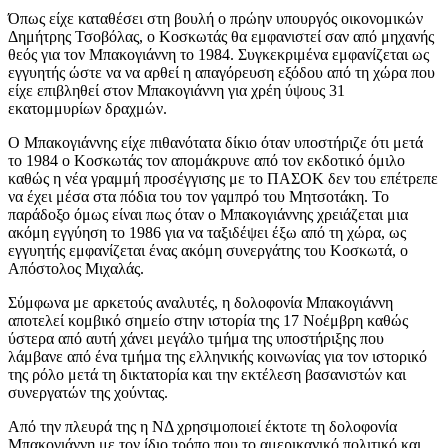
Όπως είχε καταθέσει στη βουλή ο πρώην υπουργός οικονομικών
Δημήτρης Τσοβόλας, ο Κοσκωτάς θα εμφανιστεί σαν από μηχανής
θεός για τον Μπακογιάννη το 1984. Συγκεκριμένα εμφανίζεται ως
εγγυητής ώστε να να αρθεί η απαγόρευση εξόδου από τη χώρα που
είχε επιβληθεί στον Μπακογιάννη για χρέη ύψους 31
εκατομμυρίων δραχμών.
Ο Μπακογιάννης είχε πιθανότατα δίκιο όταν υποστήριζε ότι μετά
το 1984 ο Κοσκωτάς τον απομάκρυνε από τον εκδοτικό όμιλο
καθώς η νέα γραμμή προσέγγισης με το ΠΑΣΟΚ δεν του επέτρεπε
να έχει μέσα στα πόδια του τον γαμπρό του Μητσοτάκη. Το
παράδοξο όμως είναι πως όταν ο Μπακογιάννης χρειάζεται μια
ακόμη εγγύηση το 1986 για να ταξιδέψει έξω από τη χώρα, ως
εγγυητής εμφανίζεται ένας ακόμη συνεργάτης του Κοσκωτά, ο
Απόστολος Μιχαλάς.
Σύμφωνα με αρκετούς αναλυτές, η δολοφονία Μπακογιάννη
αποτελεί κομβικό σημείο στην ιστορία της 17 Νοέμβρη καθώς
ύστερα από αυτή χάνει μεγάλο τμήμα της υποστήριξης που
λάμβανε από ένα τμήμα της ελληνικής κοινωνίας για τον ιστορικό
της ρόλο μετά τη δικτατορία και την εκτέλεση βασανιστών και
συνεργατών της χούντας.
Από την πλευρά της η ΝΔ χρησιμοποιεί έκτοτε τη δολοφονία
Μπακογιάννη με τον ίδιο τρόπο που το αμερικανικό πολιτικό και