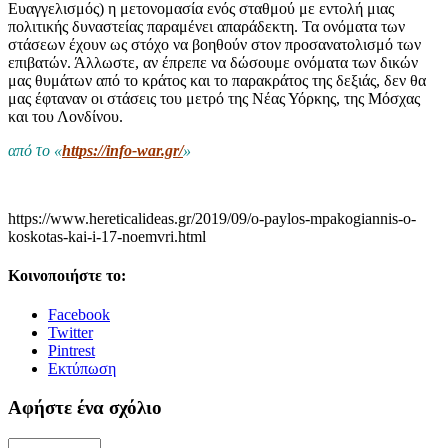
Ευαγγελισμός) η μετονομασία ενός σταθμού με εντολή μιας
πολιτικής δυναστείας παραμένει απαράδεκτη. Τα ονόματα των
στάσεων έχουν ως στόχο να βοηθούν στον προσανατολισμό των
επιβατών. Άλλωστε, αν έπρεπε να δώσουμε ονόματα των δικών
μας θυμάτων από το κράτος και το παρακράτος της δεξιάς, δεν θα
μας έφταναν οι στάσεις του μετρό της Νέας Υόρκης, της Μόσχας
και του Λονδίνου.
από το «
https://info-war.gr/
»
https://www.hereticalideas.gr/2019/09/o-paylos-mpakogiannis-o-
koskotas-kai-i-17-noemvri.html
Κοινοποιήστε το:
Facebook
Twitter
Pintrest
Εκτύπωση
Αφήστε ένα σχόλιο