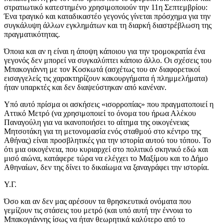
στρατιωτικό κατεστημένο χρησιμοποιούν την 11η Σεπτεμβρίου:
Ένα τραγικό και καταδικαστέο γεγονός γίνεται πρόσχημα για την
συγκάλυψη άλλων εγκλημάτων και τη διαρκή διαστρέβλωση της
πραγματικότητας.
Όποια και αν η είναι η άποψη κάποιου για την τρομοκρατία ένα
γεγονός δεν μπορεί να συγκαλύπτει κάποιο άλλο. Οι σχέσεις του
Μπακογιάννη με τον Κοσκωτά (ασχέτως του αν διαφορετικοί
εισαγγελείς τις χαρακτηρίζουν κακουργήματα ή πλημμελήματα)
ήταν υπαρκτές και δεν διαψεύστηκαν από κανέναν.
Υπό αυτό πρίσμα οι ασκήσεις «ισορροπίας» που πραγματοποιεί η
Αττικό Μετρό (να χρησιμοποιεί το όνομα του ήρωα Αλέκου
Παναγούλη για να ικανοποιήσει το αίτημα της οικογένειας
Μητσοτάκη για τη μετονομασία ενός σταθμού στο κέντρο της
Αθήνας) είναι προσβλητικές για την ιστορία αυτού του τόπου. Το
ότι μια οικογένεια, που κυριαρχεί στο πολιτικό σκηνικό εδώ και
μισό αιώνα, κατάφερε τώρα να ελέγχει το Μαξίμου και το Δήμο
Αθηναίων, δεν της δίνει το δικαίωμα να ξαναγράφει την ιστορία.
Υ.Γ.
Όσο και αν δεν μας αρέσουν τα θρησκευτικά ονόματα που
γεμίζουν τις στάσεις του μετρό (και υπό αυτή την έννοια το
Μπακογιάννης ίσως να ήταν θεωρητικά καλύτερο από το