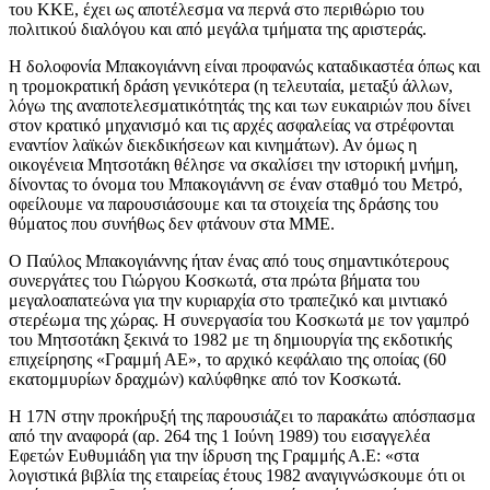
του ΚΚΕ, έχει ως αποτέλεσμα να περνά στο περιθώριο του
πολιτικού διαλόγου και από μεγάλα τμήματα της αριστεράς.
Η δολοφονία Μπακογιάννη είναι προφανώς καταδικαστέα όπως και
η τρομοκρατική δράση γενικότερα (η τελευταία, μεταξύ άλλων,
λόγω της αναποτελεσματικότητάς της και των ευκαιριών που δίνει
στον κρατικό μηχανισμό και τις αρχές ασφαλείας να στρέφονται
εναντίον λαϊκών διεκδικήσεων και κινημάτων). Αν όμως η
οικογένεια Μητσοτάκη θέλησε να σκαλίσει την ιστορική μνήμη,
δίνοντας το όνομα του Μπακογιάννη σε έναν σταθμό του Μετρό,
οφείλουμε να παρουσιάσουμε και τα στοιχεία της δράσης του
θύματος που συνήθως δεν φτάνουν στα ΜΜΕ.
O Παύλος Μπακογιάννης ήταν ένας από τους σημαντικότερους
συνεργάτες του Γιώργου Κοσκωτά, στα πρώτα βήματα του
μεγαλοαπατεώνα για την κυριαρχία στο τραπεζικό και μιντιακό
στερέωμα της χώρας. Η συνεργασία του Κοσκωτά με τον γαμπρό
του Μητσοτάκη ξεκινά το 1982 με τη δημιουργία της εκδοτικής
επιχείρησης «Γραμμή ΑΕ», το αρχικό κεφάλαιο της οποίας (60
εκατομμυρίων δραχμών) καλύφθηκε από τον Κοσκωτά.
Η 17Ν στην προκήρυξή της παρουσιάζει το παρακάτω απόσπασμα
από την αναφορά (αρ. 264 της 1 Ιούνη 1989) του εισαγγελέα
Εφετών Ευθυμιάδη για την ίδρυση της Γραμμής Α.Ε: «στα
λογιστικά βιβλία της εταιρείας έτους 1982 αναγιγνώσκουμε ότι οι