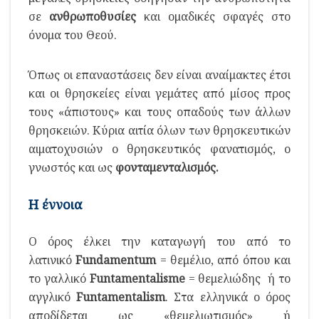
σε
ανθρωποθυσίες
και ομαδικές σφαγές στο
όνομα του Θεού.
Όπως οι επαναστάσεις δεν είναι αναίμακτες έτσι
και οι θρησκείες είναι γεμάτες από μίσος προς
τους «άπιστους» και τους οπαδούς των άλλων
θρησκειών. Κύρια αιτία όλων των θρησκευτικών
αιματοχυσιών ο θρησκευτικός φανατισμός, ο
γνωστός και ως
φονταμενταλισμός.
Η έννοια
Ο όρος έλκει την καταγωγή του από το
λατινικό
Fundamentum
= θεμέλιο, από όπου και
το γαλλικό
Funtamentalisme
= θεμελιώδης ή το
αγγλικό
Funtamentalism
. Στα ελληνικά ο όρος
αποδίδεται ως «θεμελιωτισμός» ή