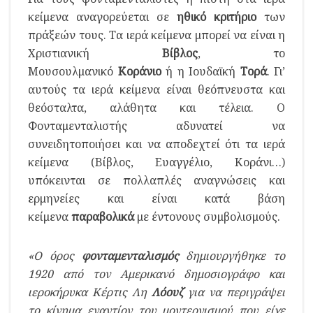
κείμενα αναγορεύεται σε
ηθικό κριτήριο
των
πράξεών τους. Τα ιερά κείμενα μπορεί να είναι η
Χριστιανική
Βίβλος
, το
Μουσουλμανικό
Κοράνιο
ή η Ιουδαϊκή
Τορά
. Γι’
αυτούς τα ιερά κείμενα είναι θεόπνευστα και
θεόσταλτα, αλάθητα και τέλεια. Ο
Φονταμενταλιστής αδυνατεί να
συνειδητοποιήσει και να αποδεχτεί ότι τα ιερά
κείμενα (Βίβλος, Ευαγγέλιο, Κοράνι…)
υπόκεινται σε πολλαπλές αναγνώσεις και
ερμηνείες και είναι κατά βάση
κείμενα
παραβολικά
με έντονους συμβολισμούς.
«Ο όρος
φονταμενταλισμός
δημιουργήθηκε το
1920 από τον Αμερικανό δημοσιογράφο και
ιεροκήρυκα Κέρτις Λη
Λόουζ
για να περιγράψει
το κίνημα εναντίον του μοντερνισμού που είχε