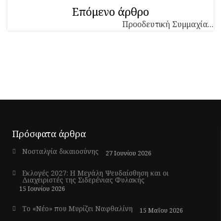
Επόμενο άρθρο
Προοδευτική Συμμαχία...
Πρόσφατα άρθρα
Νοσταλγία δικαιοσύνης
27 Ιουνίου 2026
Εκλογές 2027: Η Μεγάλη Ψευδαίσθηση και οι
Διαχειριστές της Σιδερένιας Φυλακής
15 Ιουνίου 2026
Το «Νέο» που Μυρίζει Ναφθαλίνη
15 Μαΐου 2026