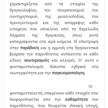
χαρακτηρίζεται από τα στοιχεία της
θρησκοληψίας, του πουριτανισμού, του
συντηρητισμού, της μισαλλοδοξίας, του
προσηλυτισμού και της απόρριψης κάθε
στοιχείου που αποκλίνει από τα θεμελιώδη
δόγματα της θρησκείας, όπως αυτά
καταγράφονται στα ιερά κείμενα. Η επιστροφή
στην
παράδοση
και η εμμονή στα θρησκευτικά
βιώματα του παρελθόντος αντίκεινται σε κάθε
είδους
νεωτερισμούς
και αλλαγές. Γι’ αυτό ο
φονταμενταλισμός διάκειται εχθρικά στη
νεωτερικότητα και την
παγκοσμιοποίηση
.
Οι
φονταμενταλιστές επικρίνουν κάθε στοιχείο που
διαφοροποιείται από την
καθαρότητα
του
παρελθόντος, που θεωρείται ιδανική εποχή,