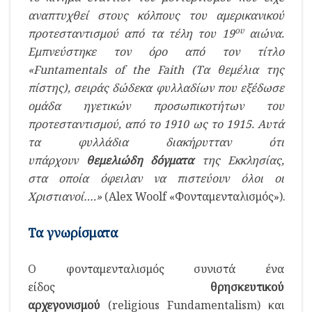
αναπτυχθεί στους κόλπους του αμερικανικού
ου
προτεσταντισμού από τα τέλη του 19
αιώνα.
Εμπνεύστηκε τον όρο από τον τίτλο
«
Funtamentals
of
the
Faith
(Τα θεμέλια της
πίστης), σειράς δώδεκα φυλλαδίων που εξέδωσε
ομάδα ηγετικών προσωπικοτήτων του
προτεσταντισμού, από το 1910 ως το 1915. Αυτά
τα φυλλάδια διακήρυτταν ότι
υπάρχουν
θεμελιώδη δόγματα
της Εκκλησίας,
στα οποία όφειλαν να πιστεύουν όλοι οι
Χριστιανοί….»
(Alex Woolf «Φονταμενταλισμός»).
Τα γνωρίσματα
Ο φονταμενταλισμός συνιστά ένα
είδος
θρησκευτικού
αρχεγονισμού
(religious Fundamentalism) και