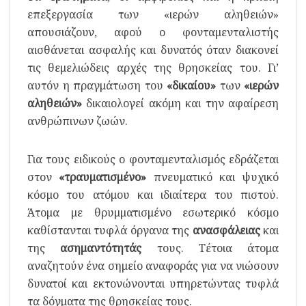
επεξεργασία των «ιερών αληθειών»
απουσιάζουν, αφού ο φονταμενταλιστής
αισθάνεται ασφαλής και δυνατός όταν διακονεί
τις θεμελιώδεις αρχές της θρησκείας του. Γι’
αυτόν η πραγμάτωση του
«δικαίου»
των
«ιερών
αληθειών»
δικαιολογεί ακόμη και την αφαίρεση
ανθρώπινων ζωών.
Για τους ειδικούς ο φονταμενταλισμός εδράζεται
στον
«τραυματισμένο»
πνευματικό και ψυχικό
κόσμο του ατόμου και ιδιαίτερα του πιστού.
Άτομα με θρυμματισμένο εσωτερικό κόσμο
καθίστανται τυφλά όργανα της
ανασφάλειας
και
της
ασημαντότητάς
τους. Τέτοια άτομα
αναζητούν ένα σημείο αναφοράς για να νιώσουν
δυνατοί και εκτονώνονται υπηρετώντας τυφλά
τα δόγματα της θρησκείας τους.